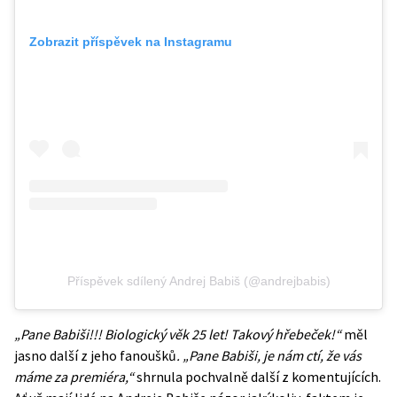
Zobrazit příspěvek na Instagramu
Příspěvek sdílený Andrej Babiš (@andrejbabis)
„Pane Babiši!!! Biologický věk 25 let! Takový hřebeček!“
měl
jasno další z jeho fanoušků
. „Pane Babiši, je nám ctí, že vás
máme za premiéra,“
shrnula pochvalně další z komentujících.