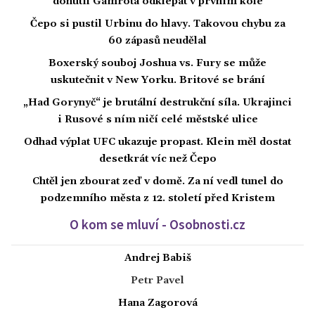
donutil Gamrota odklepat v prvním kole
Čepo si pustil Urbinu do hlavy. Takovou chybu za
60 zápasů neudělal
Boxerský souboj Joshua vs. Fury se může
uskutečnit v New Yorku. Britové se brání
„Had Gorynyč“ je brutální destrukční síla. Ukrajinci
i Rusové s ním ničí celé městské ulice
Odhad výplat UFC ukazuje propast. Klein měl dostat
desetkrát víc než Čepo
Chtěl jen zbourat zeď v domě. Za ní vedl tunel do
podzemního města z 12. století před Kristem
O kom se mluví - Osobnosti.cz
Andrej Babiš
Petr Pavel
Hana Zagorová