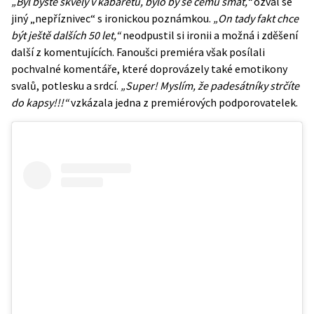
„Byl byste skvělý v kabaretu, bylo by se čemu smát,“
ozval se
jiný „nepříznivec“ s ironickou poznámkou.
„On tady fakt chce
být ještě dalších 50 let,“
neodpustil si ironii a možná i zděšení
další z komentujících. Fanoušci premiéra však posílali
pochvalné komentáře, které doprovázely také emotikony
svalů, potlesku a srdcí.
„Super! Myslím, že padesátníky strčíte
do kapsy!!!“
vzkázala jedna z premiérových podporovatelek.