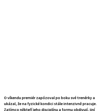
O víkendu premiér zapózoval po boku své trenérky a
ukázal, že na fyzické kondici stále intenzivně pracuje.
Zatímco někteří jeho disciplínu a formu obdivují, jiní