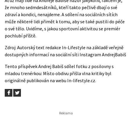
Ať už mají lidé na Andreje Babiše názor jakýkoliv, faktem je,
že mnoho sedmdesátníků, kteří takto pečlivě dbají o své
zdraví a kondici, nenajdeme. A sdílení na sociálních sítích
může některé lidi přimět k tomu, aby se také pustili do péče
o své tělo. Uvidíme, s jakou sportovní aktivitou se premiér
pochlubí příště.
Zdroj: Autorský text redakce In-Lifestyle na základě veřejně
dostupných informací na sociální síti
Instagram AndrejBabiš
Tento příspěvek
Andrej Babiš sdílel fotku z posilovny s
mladou trenérkou: Místo obdivu přišla vlna kritiky
byl
originálně publikován na webu
In-lifestyle.cz
.