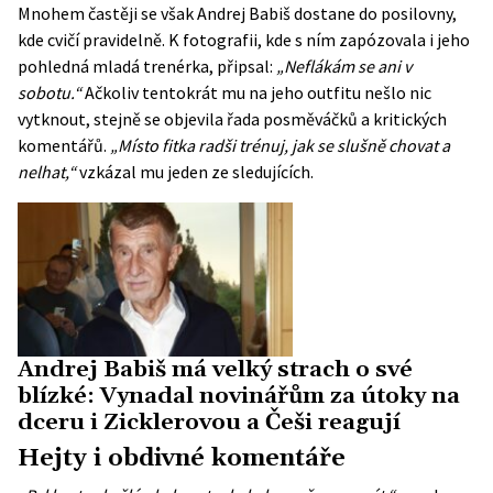
Mnohem častěji se však Andrej Babiš dostane do posilovny,
kde cvičí pravidelně. K fotografii, kde s ním zapózovala i jeho
pohledná mladá trenérka, připsal:
„Neflákám se ani v
sobotu.“
Ačkoliv tentokrát mu na jeho outfitu nešlo nic
vytknout, stejně se objevila řada posměváčků a kritických
komentářů.
„Místo fitka radši trénuj, jak se slušně chovat a
nelhat,“
vzkázal mu jeden ze sledujících.
Andrej Babiš má velký strach o své
blízké: Vynadal novinářům za útoky na
dceru i Zicklerovou a Češi reagují
Hejty i obdivné komentáře