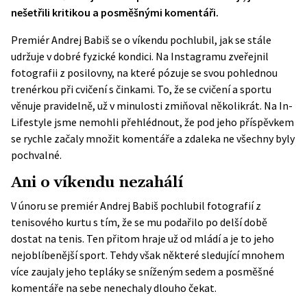
nešetřili kritikou a posměšnými komentáři.
Premiér Andrej Babiš se o víkendu pochlubil, jak se stále
udržuje v dobré fyzické kondici. Na Instagramu zveřejnil
fotografii z posilovny, na které pózuje se svou pohlednou
trenérkou při cvičení s činkami. To, že se cvičení a sportu
věnuje pravidelně, už v minulosti zmiňoval několikrát. Na In-
Lifestyle jsme nemohli přehlédnout, že pod jeho příspěvkem
se rychle začaly množit komentáře a zdaleka ne všechny byly
pochvalné.
Ani o víkendu nezahálí
V únoru se premiér Andrej Babiš pochlubil fotografií z
tenisového kurtu s tím, že se mu podařilo po delší době
dostat na tenis. Ten přitom hraje už od mládí a je to jeho
nejoblíbenější sport. Tehdy však některé sledující mnohem
více zaujaly jeho tepláky se sníženým sedem a posměšné
komentáře na sebe nenechaly dlouho čekat.