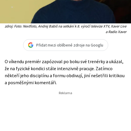
zdroj: Foto: Nextfoto, Andrej Babiš na setkání k 8. výročí televize XTV, Xaver Live
a Radio Xaver
Přidat mezi oblíbené zdroje na Googlu
O víkendu premiér zapózoval po boku své trenérky a ukázal,
že na fyzické kondici stále intenzivně pracuje. Zatímco
někteří jeho disciplínu a formu obdivují, jiní nešetřili kritikou
a posměšnými komentáři.