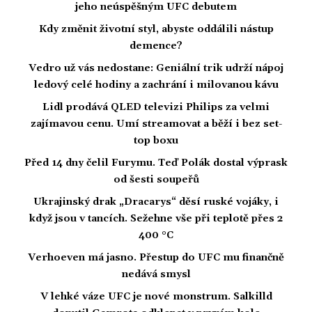
jeho neúspěšným UFC debutem
Kdy změnit životní styl, abyste oddálili nástup
demence?
Vedro už vás nedostane: Geniální trik udrží nápoj
ledový celé hodiny a zachrání i milovanou kávu
Lidl prodává QLED televizi Philips za velmi
zajímavou cenu. Umí streamovat a běží i bez set-
top boxu
Před 14 dny čelil Furymu. Teď Polák dostal výprask
od šesti soupeřů
Ukrajinský drak „Dracarys“ děsí ruské vojáky, i
když jsou v tancích. Sežehne vše při teplotě přes 2
400 °C
Verhoeven má jasno. Přestup do UFC mu finančně
nedává smysl
V lehké váze UFC je nové monstrum. Salkilld