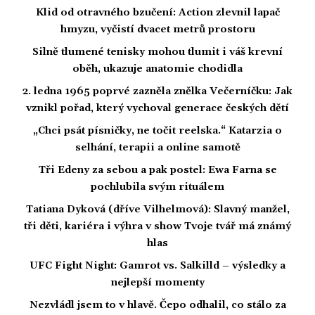
Klid od otravného bzučení: Action zlevnil lapač
hmyzu, vyčistí dvacet metrů prostoru
Silně tlumené tenisky mohou tlumit i váš krevní
oběh, ukazuje anatomie chodidla
2. ledna 1965 poprvé zazněla znělka Večerníčku: Jak
vznikl pořad, který vychoval generace českých dětí
„Chci psát písničky, ne točit reelska.“ Katarzia o
selhání, terapii a online samotě
Tři Edeny za sebou a pak postel: Ewa Farna se
pochlubila svým rituálem
Tatiana Dyková (dříve Vilhelmová): Slavný manžel,
tři děti, kariéra i výhra v show Tvoje tvář má známý
hlas
UFC Fight Night: Gamrot vs. Salkilld – výsledky a
nejlepší momenty
Nezvládl jsem to v hlavě. Čepo odhalil, co stálo za