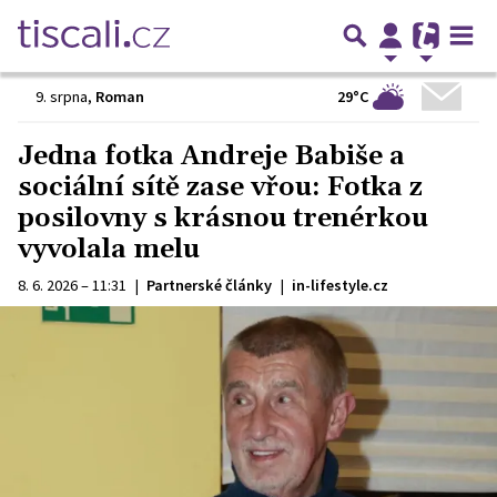
29°C
9. srpna
,
Roman
Jedna fotka Andreje Babiše a
sociální sítě zase vřou: Fotka z
posilovny s krásnou trenérkou
vyvolala melu
8. 6. 2026 – 11:31
|
Partnerské články
|
in-lifestyle.cz