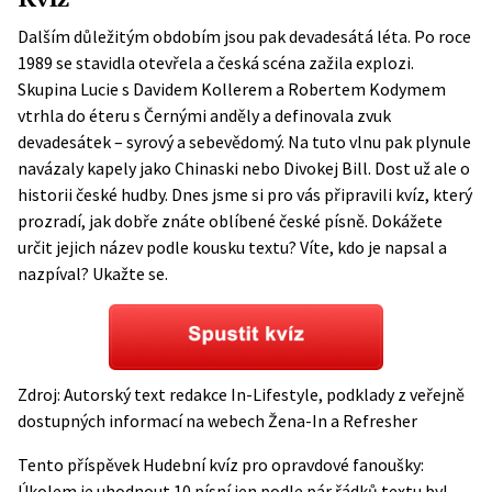
Dalším důležitým obdobím jsou pak devadesátá léta. Po roce
1989 se stavidla otevřela a česká scéna zažila explozi.
Skupina Lucie s Davidem Kollerem a Robertem Kodymem
vtrhla do éteru s Černými anděly a definovala zvuk
devadesátek – syrový a sebevědomý. Na tuto vlnu pak plynule
navázaly kapely jako Chinaski nebo Divokej Bill. Dost už ale o
historii české hudby. Dnes jsme si pro vás připravili kvíz, který
prozradí, jak dobře znáte oblíbené české písně. Dokážete
určit jejich název podle kousku textu? Víte, kdo je napsal a
nazpíval? Ukažte se.
Zdroj: Autorský text redakce In-Lifestyle, podklady z veřejně
dostupných informací na webech
Žena-In
a
Refresher
Tento příspěvek
Hudební kvíz pro opravdové fanoušky:
Úkolem je uhodnout 10 písní jen podle pár řádků textu
byl