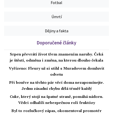
Fotbal
Úmrtí
Dějiny a fakta
Doporučené články
Srpen převrátí život třem znamením naruby. Čeká
je štěstí, odměna i změna, na kterou dlouho čekala
Vyřízeno: Fleury už si stihl s Muradovem domluvit
odvetu
Při bouřce na těchto pár věcí doma nezapomínejte.
Jednu zásadní chybu dělá téměř každý
Cukr, který stojí na špatné straně, pomáhá nádoru.
Vědci odhalili nebezpečnou roli fruktózy
Byl to rozlučkový zápas, okomentoval promotér