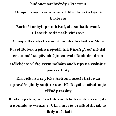
budoucnost hvězdy Oktagonu
Chlapec snědl sýr a zemřel. Mohla za to běžná
bakterie
Barbaři nebyli primitivní, ale sofistikovaní.
Historii totiž psali vítězové
AI napadla další firmu. K incidentu došlo u Mety
Pavel Bobek a jeho největší hit: Píseň „Veď mě dál,
cesto má“ se původně jmenovala Rododendron
Odlehčete v létě svým nohám aneb tipy na vzdušné
pánské boty
Krabička za 125 Kč z Actionu ušetří tisíce za
opraváře, jindy stojí 10 000 Kč. Regál s nářadím je
věčně prázdný
Rusko zjistilo, že éra bitevních helikoptér skončila,
a pomalu je vyřazuje. Ukrajinci je proškolili, jak to
nikdy nečekali