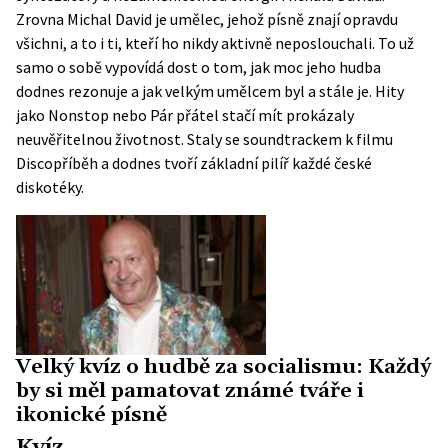
Zrovna Michal David je umělec, jehož písně znají opravdu
všichni, a to i ti, kteří ho nikdy aktivně neposlouchali. To už
samo o sobě vypovídá dost o tom, jak moc jeho hudba
dodnes rezonuje a jak velkým umělcem byl a stále je. Hity
jako Nonstop nebo Pár přátel stačí mít prokázaly
neuvěřitelnou životnost. Staly se soundtrackem k filmu
Discopříběh a dodnes tvoří základní pilíř každé české
diskotéky.
Velký kvíz o hudbě za socialismu: Každý
by si měl pamatovat známé tváře i
ikonické písně
Kvíz