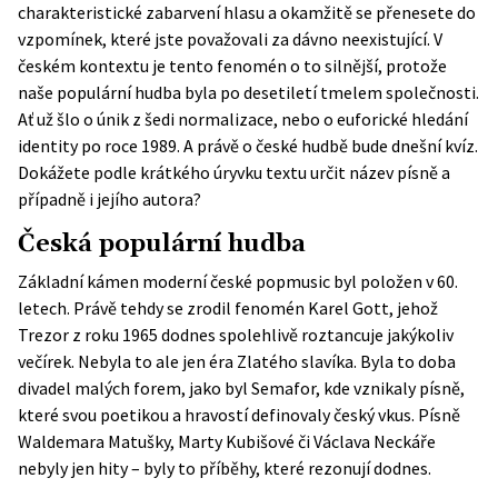
charakteristické zabarvení hlasu a okamžitě se přenesete do
vzpomínek, které jste považovali za dávno neexistující. V
českém kontextu je tento fenomén o to silnější, protože
naše populární hudba byla po desetiletí tmelem společnosti.
Ať už šlo o únik z šedi normalizace, nebo o euforické hledání
identity po roce 1989. A právě o české hudbě bude dnešní kvíz.
Dokážete podle krátkého úryvku textu určit název písně a
případně i jejího autora?
Česká populární hudba
Základní kámen moderní české popmusic byl položen v 60.
letech. Právě tehdy se zrodil fenomén Karel Gott, jehož
Trezor z roku 1965 dodnes spolehlivě roztancuje jakýkoliv
večírek. Nebyla to ale jen éra Zlatého slavíka. Byla to doba
divadel malých forem, jako byl Semafor, kde vznikaly písně,
které svou poetikou a hravostí definovaly český vkus. Písně
Waldemara Matušky, Marty Kubišové či Václava Neckáře
nebyly jen hity – byly to příběhy, které rezonují dodnes.