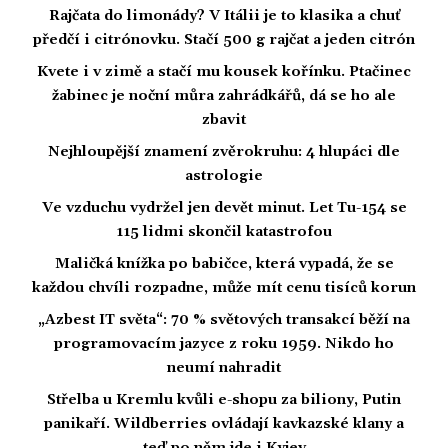
Rajčata do limonády? V Itálii je to klasika a chuť
předčí i citrónovku. Stačí 500 g rajčat a jeden citrón
Kvete i v zimě a stačí mu kousek kořínku. Ptačinec
žabinec je noční můra zahrádkářů, dá se ho ale
zbavit
Nejhloupější znamení zvěrokruhu: 4 hlupáci dle
astrologie
Ve vzduchu vydržel jen devět minut. Let Tu-154 se
115 lidmi skončil katastrofou
Maličká knížka po babičce, která vypadá, že se
každou chvíli rozpadne, může mít cenu tisíců korun
„Azbest IT světa“: 70 % světových transakcí běží na
programovacím jazyce z roku 1959. Nikdo ho
neumí nahradit
Střelba u Kremlu kvůli e-shopu za biliony, Putin
panikaří. Wildberries ovládají kavkazské klany a