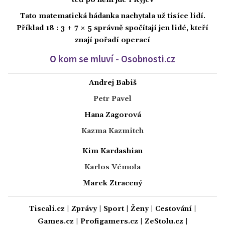
teď po něm jde i Kyjev
Tato matematická hádanka nachytala už tisíce lidí.
Příklad 18 : 3 + 7 × 5 správně spočítají jen lidé, kteří
znají pořadí operací
O kom se mluví - Osobnosti.cz
Andrej Babiš
Petr Pavel
Hana Zagorová
Kazma Kazmitch
Kim Kardashian
Karlos Vémola
Marek Ztracený
Tiscali.cz
|
Zprávy
|
Sport
|
Ženy
|
Cestování
|
Games.cz
|
Profigamers.cz
|
ZeStolu.cz
|