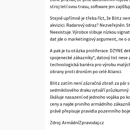
stroj letí svou trasu, software jen zajišťuj
Stejně upřímně je třeba říct, že Blitz 
akvizici. Radarový odraz? Nezveřejněn. S
Neexistuje. Výrobce slibuje nízkou sig
dat jde o marketingový argument, ne o o
A pak je tu otázka proliferace. DZYNE d
spojenecké zákazníky“, datový list nes
technologická bariéra pro výrobu malých
obrany proti dronům po celé Alianci.
Blitz zatím není zázračná zbraň za pár 
sedmikilového draku vytváří průzkumný 
škáluje nasazení od jednoho vojáka po k
ceny a najde prvního armádního zákazníka
právě přepisuje pravidla pozemního boje
Zdroj:
ArmádníZpravodaj.cz