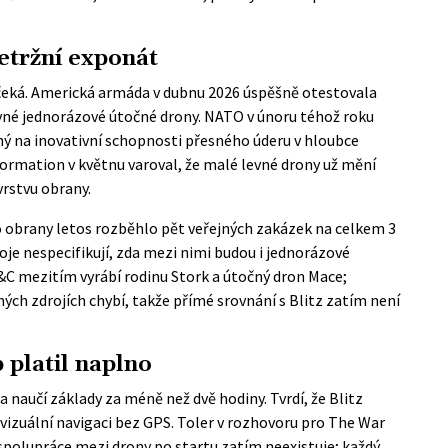
letržní exponát
j čeká. Americká armáda v dubnu 2026 úspěšně otestovala
vné jednorázové útočné drony. NATO v únoru téhož roku
 na inovativní schopnosti přesného úderu v hloubce
rmation v květnu varoval, že malé levné drony už mění
vrstvu obrany.
 obrany letos rozběhlo pět veřejných zakázek na celkem 3
oje nespecifikují, zda mezi nimi budou i jednorázové
&C mezitím vyrábí rodinu Stork a útočný dron Mace;
ých zdrojích chybí, takže přímé srovnání s Blitz zatím není
 platil naplno
naučí základy za méně než dvě hodiny. Tvrdí, že Blitz
vizuální navigaci bez GPS. Toler v rozhovoru pro The War
spolupráce mezi drony po startu zatím neexistuje; každý