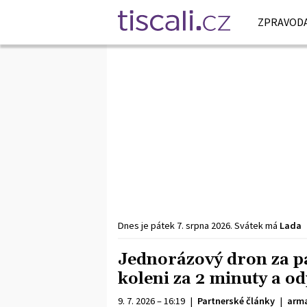
ZPRAVODA
Dnes je
pátek
7. srpna
2026
.
Svátek má
Lada
Jednorázový dron za pár
koleni za 2 minuty a o
9. 7. 2026 – 16:19
|
Partnerské články
|
arma