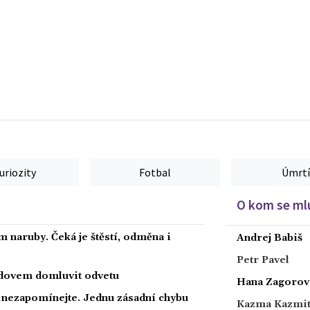
uriozity
Fotbal
Úmrtí
O kom se mlu
 naruby. Čeká je štěstí, odměna i
Andrej Babiš
Petr Pavel
radovem domluvit odvetu
Hana Zagorov
a nezapomínejte. Jednu zásadní chybu
Kazma Kazmi