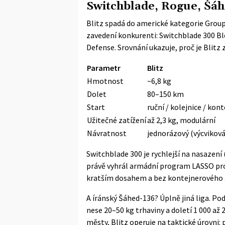
Switchblade, Rogue, Šáhe
Blitz spadá do americké kategorie Group 1
zavedení konkurenti: Switchblade 300 B
Defense. Srovnání ukazuje, proč je Blitz 
Parametr
Blitz
Hmotnost
~6,8 kg
Dolet
80–150 km
Start
ruční / kolejnice / kon
Užitečné zatížení
až 2,3 kg, modulární
Návratnost
jednorázový (výcvikov
Switchblade 300 je rychlejší na nasazení 
právě vyhrál armádní program LASSO
pro
kratším dosahem a bez kontejnerového 
A íránský Šáhed-136? Úplně jiná liga. Po
nese 20–50 kg trhaviny a doletí 1 000 až
městy, Blitz operuje na taktické úrovni: 