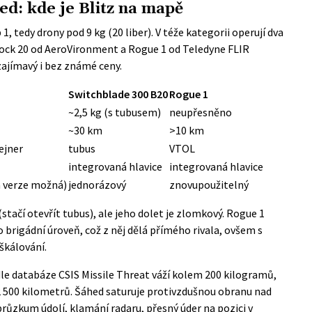
d: kde je Blitz na mapě
, tedy drony pod 9 kg (20 liber). V téže kategorii operují dva
lock 20 od AeroVironment a Rogue 1 od Teledyne FLIR
zajímavý i bez známé ceny.
Switchblade 300 B20
Rogue 1
~2,5 kg (s tubusem)
neupřesněno
~30 km
>10 km
tejner
tubus
VTOL
integrovaná hlavice
integrovaná hlavice
á verze možná)
jednorázový
znovupoužitelný
(stačí otevřít tubus), ale jeho dolet je zlomkový.
Rogue 1
 brigádní úroveň, což z něj dělá přímého rivala, ovšem s
škálování.
dle
databáze CSIS Missile Threat
váží kolem 200 kilogramů,
 2 500 kilometrů. Šáhed saturuje protivzdušnou obranu nad
průzkum údolí, klamání radaru, přesný úder na pozici v