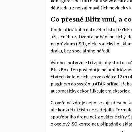
konfiguraci odstartovat v salvě desítek 
dělá jednu z nejzajímavějších novinek v 
Co přesně Blitz umí, a co
Podle
oficiálního datového listu DZYNE
m
užitečného zatížení a pohání ho tichý e
na průzkum (ISR), elektronický boj, kla
draku, bez speciálního nářadí.
Výrobce potvrzuje tři způsoby startu: ru
BlitzBox. Ten poslední je nejambiciózněj
čtyřech kolejnicích, verze o délce 12 m (
pluginem do systému ATAK přiřadí třeba t
automaticky dekonfliktuje trajektorie a n
Co veřejné zdroje nepotvrzují: přesnou 
ale konkrétní číslo nezveřejnila. Formulac
spotřebního dronu než z ověřené cifry. St
o ocelový ISO kontejner, případně o sklad