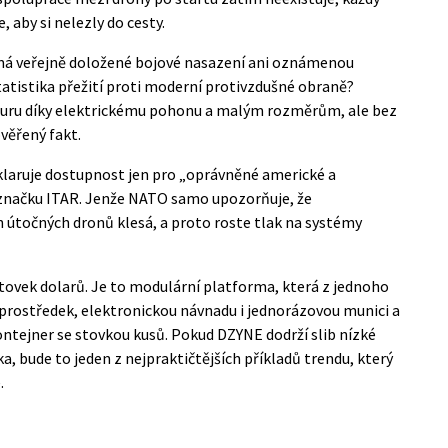
e, aby si nelezly do cesty.
nemá veřejně doložené bojové nasazení ani oznámenou
tatistika přežití proti moderní protivzdušné obraně?
naturu díky elektrickému pohonu a malým rozměrům, ale bez
věřený fakt.
eklaruje dostupnost jen pro „oprávněné americké a
e značku ITAR. Jenže NATO samo upozorňuje, že
 útočných dronů klesá, a proto roste tlak na systémy
stovek dolarů. Je to modulární platforma, která z jednoho
prostředek, elektronickou návnadu i jednorázovou munici a
ontejner se stovkou kusů. Pokud DZYNE dodrží slib nízké
, bude to jeden z nejpraktičtějších příkladů trendu, který
.