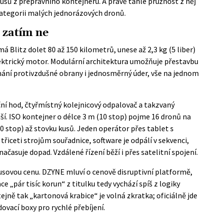
kusů z přepravního kontejneru. A právě tahle pružnost z něj
kategorii malých jednorázových dronů.
 zatím ne
á Blitz dolet 80 až 150 kilometrů, unese až 2,3 kg (5 liber)
lektrický motor. Modulární architektura umožňuje přestavbu
mání protivzdušné obrany i jednosměrný úder, vše na jednom
ční hod, čtyřmístný kolejnicový odpalovač a takzvaný
ší. ISO kontejner o délce 3 m (10 stop) pojme 16 dronů na
40 stop) až stovku kusů. Jeden operátor přes tablet s
řiceti strojům souřadnice, software je odpálí v sekvenci,
ačasuje dopad. Vzdálené řízení běží i přes satelitní spojení.
kusovou cenu. DZYNE mluví o cenově disruptivní platformě,
e „pár tisíc korun“ z titulku tedy vychází spíš z logiky
ejně tak „kartonová krabice“ je volná zkratka; oficiálně jde
ovací boxy pro rychlé přebíjení.