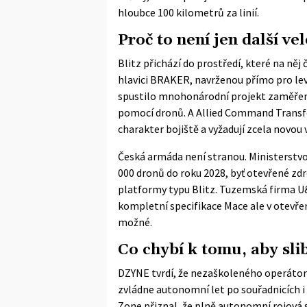
hloubce 100 kilometrů za linií.
Proč to není jen další ve
Blitz přichází do prostředí, které na ně
hlavici BRAKER, navrženou přímo pro le
spustilo mnohonárodní projekt zaměřený
pomocí dronů. A Allied Command Transfo
charakter bojiště a vyžadují zcela novou 
Česká armáda není stranou. Ministerstvo
000 dronů do roku 2028, byť otevřené zdr
platformy typu Blitz. Tuzemská firma U
kompletní specifikace Mace ale v otevřen
možné.
Co chybí k tomu, aby slib
DZYNE tvrdí, že nezaškoleného operátora 
zvládne autonomní let po souřadnicích i 
Zone přiznal, že plně autonomní rojová 