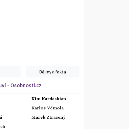
Dějiny a fakta
ví - Osobnosti.cz
Kim Kardashian
Karlos Vémola
á
Marek Ztracený
tch