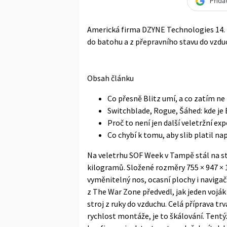
Přida
Americká firma DZYNE Technologies 14. k
do batohu a z přepravního stavu do vzdu
Obsah článku
Co přesně Blitz umí, a co zatím ne
Switchblade, Rogue, Šáhed: kde je
Proč to není jen další veletržní ex
Co chybí k tomu, aby slib platil na
Na veletrhu SOF Week v Tampě stál na s
kilogramů. Složené rozměry 755 × 947 × 
vyměnitelný nos, ocasní plochy i naviga
z The War Zone předvedl, jak jeden voják
stroj z ruky do vzduchu. Celá příprava t
rychlost montáže, je to škálování. Tentýž