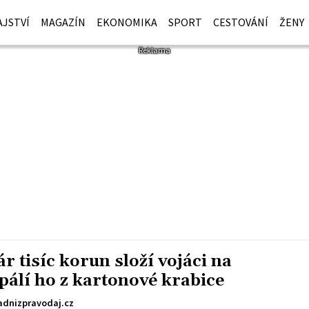
JSTVÍ
MAGAZÍN
EKONOMIKA
SPORT
CESTOVÁNÍ
ŽENY
 tisíc korun složí vojáci na
dpálí ho z kartonové krabice
dnizpravodaj.cz