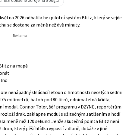
t mezi oblíbené zdroje na Googlu
větna 2026 odhalila bezpilotní systém Blitz, který se vejde
chu se dostane za méně než dvě minuty.
 Blitz na mapě
ponát
plno
tole nenápadný skládací letoun o hmotnosti necelých sedmi
175 milimetrů, batoh pod 80 litrů, odnímatelná křídla,
ční modul. Connor Toler, šéf programu v DZYNE, reportérům
 rozloží drak, zaklapne modul s užitečným zatížením a hodí
rvala méně než 120 sekund. Jenže skutečná pointa Blitz není
 dron, který pěší hlídka vypustí z dlaně, dokáže v jiné