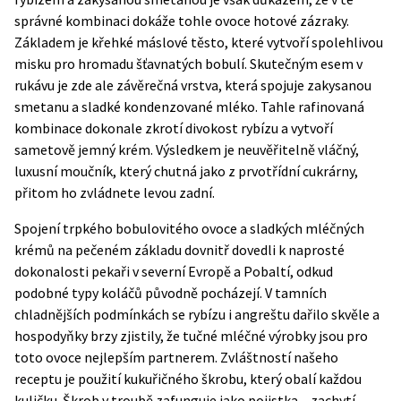
správné kombinaci dokáže tohle ovoce hotové zázraky.
Základem je křehké máslové těsto, které vytvoří spolehlivou
misku pro hromadu šťavnatých bobulí. Skutečným esem v
rukávu je zde ale závěrečná vrstva, která spojuje zakysanou
smetanu a sladké kondenzované mléko. Tahle rafinovaná
kombinace dokonale zkrotí divokost rybízu a vytvoří
sametově jemný krém. Výsledkem je neuvěřitelně vláčný,
luxusní moučník, který chutná jako z prvotřídní cukrárny,
přitom ho zvládnete levou zadní.
Spojení trpkého bobulovitého ovoce a sladkých mléčných
krémů na pečeném základu dovnitř dovedli k naprosté
dokonalosti pekaři v severní Evropě a Pobaltí, odkud
podobné typy koláčů původně pocházejí. V tamních
chladnějších podmínkách se rybízu i angreštu dařilo skvěle a
hospodyňky brzy zjistily, že tučné mléčné výrobky jsou pro
toto ovoce nejlepším partnerem. Zvláštností našeho
receptu je použití kukuřičného škrobu, který obalí každou
kuličku. Škrob v troubě zafunguje jako pojistka – zachytí