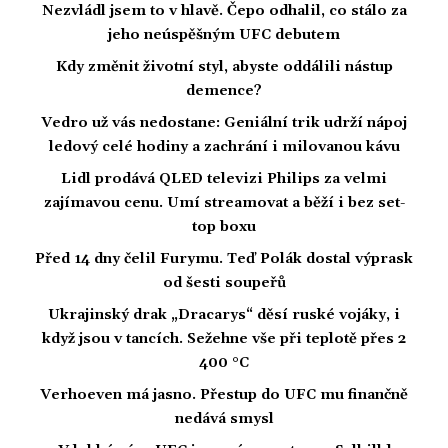
Nezvládl jsem to v hlavě. Čepo odhalil, co stálo za
jeho neúspěšným UFC debutem
Kdy změnit životní styl, abyste oddálili nástup
demence?
Vedro už vás nedostane: Geniální trik udrží nápoj
ledový celé hodiny a zachrání i milovanou kávu
Lidl prodává QLED televizi Philips za velmi
zajímavou cenu. Umí streamovat a běží i bez set-
top boxu
Před 14 dny čelil Furymu. Teď Polák dostal výprask
od šesti soupeřů
Ukrajinský drak „Dracarys“ děsí ruské vojáky, i
když jsou v tancích. Sežehne vše při teplotě přes 2
400 °C
Verhoeven má jasno. Přestup do UFC mu finančně
nedává smysl