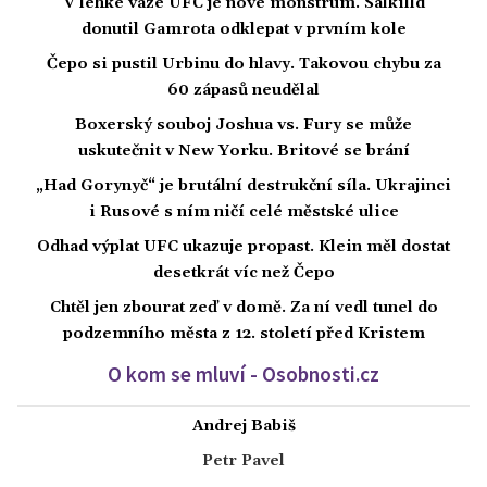
V lehké váze UFC je nové monstrum. Salkilld
donutil Gamrota odklepat v prvním kole
Čepo si pustil Urbinu do hlavy. Takovou chybu za
60 zápasů neudělal
Boxerský souboj Joshua vs. Fury se může
uskutečnit v New Yorku. Britové se brání
„Had Gorynyč“ je brutální destrukční síla. Ukrajinci
i Rusové s ním ničí celé městské ulice
Odhad výplat UFC ukazuje propast. Klein měl dostat
desetkrát víc než Čepo
Chtěl jen zbourat zeď v domě. Za ní vedl tunel do
podzemního města z 12. století před Kristem
O kom se mluví - Osobnosti.cz
Andrej Babiš
Petr Pavel