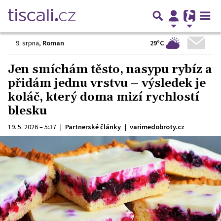
29°C
9. srpna
,
Roman
Jen smíchám těsto, nasypu rybíz a
přidám jednu vrstvu – výsledek je
koláč, který doma mizí rychlostí
blesku
19. 5. 2026 – 5:37
|
Partnerské články
|
varimedobroty.cz