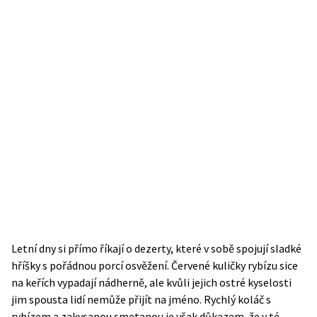
Letní dny si přímo říkají o dezerty, které v sobě spojují sladké
hříšky s pořádnou porcí osvěžení. Červené kuličky rybízu sice
na keřích vypadají nádherně, ale kvůli jejich ostré kyselosti
jim spousta lidí nemůže přijít na jméno. Rychlý koláč s
rybízem a zakysanou smetanou je však důkazem, že v té