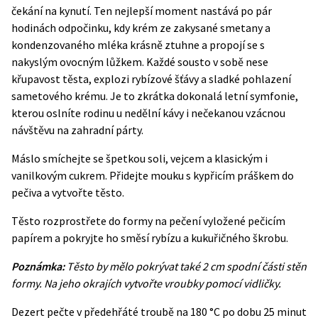
čekání na kynutí. Ten nejlepší moment nastává po pár
hodinách odpočinku, kdy krém ze zakysané smetany a
kondenzovaného mléka krásně ztuhne a propojí se s
nakyslým ovocným lůžkem. Každé sousto v sobě nese
křupavost těsta, explozi rybízové šťávy a sladké pohlazení
sametového krému. Je to zkrátka dokonalá letní symfonie,
kterou oslníte rodinu u nedělní kávy i nečekanou vzácnou
návštěvu na zahradní párty.
Máslo smíchejte se špetkou soli, vejcem a klasickým i
vanilkovým cukrem. Přidejte mouku s kypřicím práškem do
pečiva a vytvořte těsto.
Těsto rozprostřete do formy na pečení vyložené pečicím
papírem a pokryjte ho směsí rybízu a kukuřičného škrobu.
Poznámka:
Těsto by mělo pokrývat také 2 cm spodní části stěn
formy. Na jeho okrajích vytvořte vroubky pomocí vidličky.
Dezert pečte v předehřáté troubě na 180 °C po dobu 25 minut