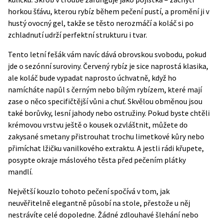
horkou šťávu, kterou rybíz během pečení pustí, a promění ji v
hustý ovocný gel, takže se těsto nerozmáčí a koláč si po
zchladnutí udrží perfektní strukturu i tvar.
Tento letní fešák vám navíc dává obrovskou svobodu, pokud
jde o sezónní suroviny. Červený rybíz je sice naprostá klasika,
ale koláč bude vypadat naprosto úchvatně, když ho
namícháte napůl s černým nebo bílým rybízem, které mají
zase o něco specifičtější vůni a chuť. Skvělou obměnou jsou
také borůvky, lesní jahody nebo ostružiny. Pokud byste chtěli
krémovou vrstvu ještě o kousek ozvláštnit, můžete do
zakysané smetany přistrouhat trochu limetkové kůry nebo
přimíchat lžičku vanilkového extraktu. A jestli rádi křupete,
posypte okraje máslového těsta před pečením plátky
mandlí.
Největší kouzlo tohoto pečení spočívá v tom, jak
neuvěřitelně elegantně působí na stole, přestože u něj
nestrávíte celé dopoledne. Žádné zdlouhavé šlehání nebo