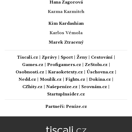
Hana Zagorová
Kazma Kazmitch
Kim Kardashian
Karlos Vémola
Marek Ztracený
Tiscali.cz
|
Zprávy
|
Sport
|
Ženy
|
Cestování
|
Games.cz
|
Profigamers.cz
|
ZeStolu.cz
|
Osobnosti.cz
|
Karaoketexty.cz
|
Úschovna.cz
|
Nedd.cz
|
Moulík.cz
|
Fights.cz
|
Dokina.cz
|
CZhity.cz
|
Našepeníze.cz
|
Srovnám.cz
|
StartupInsider.cz
Partneři:
Peníze.cz