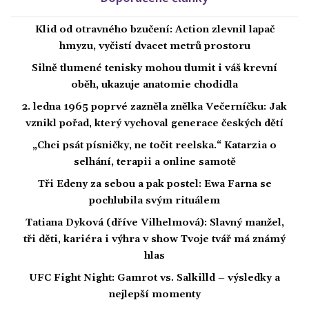
Klid od otravného bzučení: Action zlevnil lapač
hmyzu, vyčistí dvacet metrů prostoru
Silně tlumené tenisky mohou tlumit i váš krevní
oběh, ukazuje anatomie chodidla
2. ledna 1965 poprvé zazněla znělka Večerníčku: Jak
vznikl pořad, který vychoval generace českých dětí
„Chci psát písničky, ne točit reelska.“ Katarzia o
selhání, terapii a online samotě
Tři Edeny za sebou a pak postel: Ewa Farna se
pochlubila svým rituálem
Tatiana Dyková (dříve Vilhelmová): Slavný manžel,
tři děti, kariéra i výhra v show Tvoje tvář má známý
hlas
UFC Fight Night: Gamrot vs. Salkilld – výsledky a
nejlepší momenty