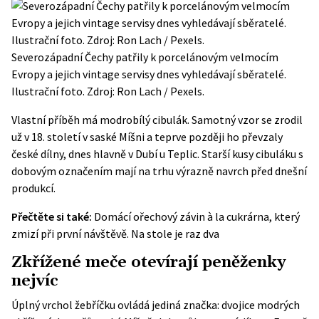
Severozápadní Čechy patřily k porcelánovým velmocím
Evropy a jejich vintage servisy dnes vyhledávají sběratelé.
Ilustrační foto. Zdroj: Ron Lach / Pexels.
Vlastní příběh má modrobílý cibulák. Samotný vzor se zrodil
už v 18. století v saské Míšni a teprve později ho převzaly
české dílny, dnes hlavně v Dubí u Teplic. Starší kusy cibuláku s
dobovým označením mají na trhu výrazně navrch před dnešní
produkcí.
Přečtěte si také:
Domácí ořechový závin à la cukrárna, který
zmizí při první návštěvě. Na stole je raz dva
Zkřížené meče otevírají peněženky
nejvíc
Úplný vrchol žebříčku ovládá jediná značka: dvojice modrých