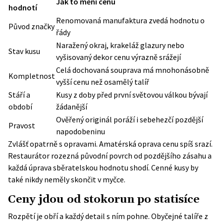
Jak to mění cenu
hodnotí
Renomovaná manufaktura zvedá hodnotu o
Původ značky
řády
Naražený okraj, krakeláž glazury nebo
Stav kusu
vyšisovaný dekor cenu výrazně srážejí
Celá dochovaná souprava má mnohonásobně
Kompletnost
vyšší cenu než osamělý talíř
Stáří a
Kusy z doby před první světovou válkou bývají
období
žádanější
Ověřený originál poráží i sebehezčí pozdější
Pravost
napodobeninu
Zvlášť opatrně s opravami. Amatérská oprava cenu spíš srazí.
Restaurátor rozezná původní povrch od pozdějšího zásahu a
každá úprava sběratelskou hodnotu shodí. Cenné kusy by
také nikdy neměly skončit v myčce.
Ceny jdou od stokorun po statisíce
Rozpětí je obří a každý detail s ním pohne. Obyčejné talíře z