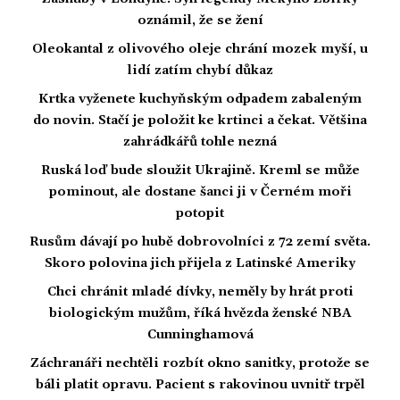
oznámil, že se žení
Oleokantal z olivového oleje chrání mozek myší, u
lidí zatím chybí důkaz
Krtka vyženete kuchyňským odpadem zabaleným
do novin. Stačí je položit ke krtinci a čekat. Většina
zahrádkářů tohle nezná
Ruská loď bude sloužit Ukrajině. Kreml se může
pominout, ale dostane šanci ji v Černém moři
potopit
Rusům dávají po hubě dobrovolníci z 72 zemí světa.
Skoro polovina jich přijela z Latinské Ameriky
Chci chránit mladé dívky, neměly by hrát proti
biologickým mužům, říká hvězda ženské NBA
Cunninghamová
Záchranáři nechtěli rozbít okno sanitky, protože se
báli platit opravu. Pacient s rakovinou uvnitř trpěl