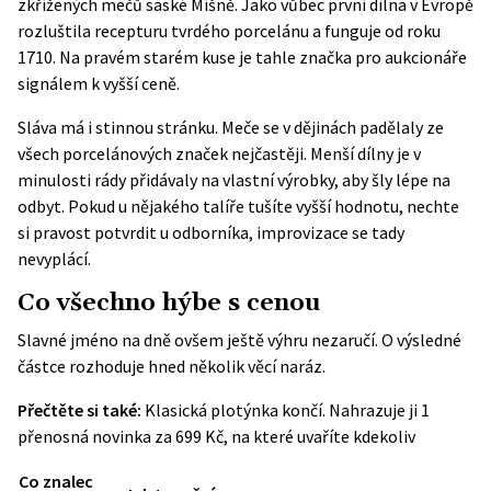
zkřížených mečů saské Míšně. Jako vůbec první dílna v Evropě
rozluštila recepturu tvrdého porcelánu a funguje od roku
1710. Na pravém starém kuse je tahle značka pro aukcionáře
signálem k vyšší ceně.
Sláva má i stinnou stránku. Meče se v dějinách padělaly ze
všech porcelánových značek nejčastěji. Menší dílny je v
minulosti rády přidávaly na vlastní výrobky, aby šly lépe na
odbyt. Pokud u nějakého talíře tušíte vyšší hodnotu, nechte
si pravost potvrdit u odborníka, improvizace se tady
nevyplácí.
Co všechno hýbe s cenou
Slavné jméno na dně ovšem ještě výhru nezaručí. O výsledné
částce rozhoduje hned několik věcí naráz.
Přečtěte si také:
Klasická plotýnka končí. Nahrazuje ji 1
přenosná novinka za 699 Kč, na které uvaříte kdekoliv
Co znalec