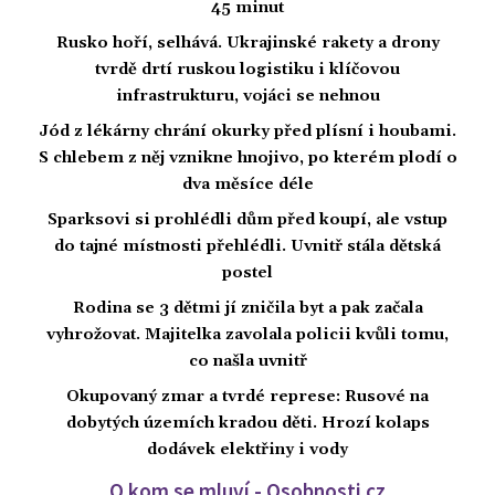
45 minut
Rusko hoří, selhává. Ukrajinské rakety a drony
tvrdě drtí ruskou logistiku i klíčovou
infrastrukturu, vojáci se nehnou
Jód z lékárny chrání okurky před plísní i houbami.
S chlebem z něj vznikne hnojivo, po kterém plodí o
dva měsíce déle
Sparksovi si prohlédli dům před koupí, ale vstup
do tajné místnosti přehlédli. Uvnitř stála dětská
postel
Rodina se 3 dětmi jí zničila byt a pak začala
vyhrožovat. Majitelka zavolala policii kvůli tomu,
co našla uvnitř
Okupovaný zmar a tvrdé represe: Rusové na
dobytých územích kradou děti. Hrozí kolaps
dodávek elektřiny i vody
O kom se mluví - Osobnosti.cz