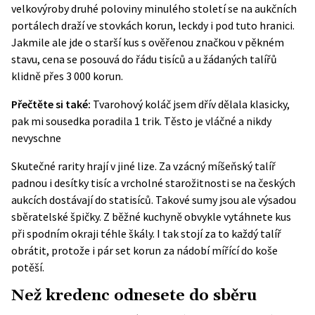
velkovýroby druhé poloviny minulého století se na aukčních
portálech draží ve stovkách korun, leckdy i pod tuto hranici.
Jakmile ale jde o starší kus s ověřenou značkou v pěkném
stavu, cena se posouvá do řádu tisíců a u žádaných talířů
klidně přes 3 000 korun.
Přečtěte si také:
Tvarohový koláč jsem dřív dělala klasicky,
pak mi sousedka poradila 1 trik. Těsto je vláčné a nikdy
nevyschne
Skutečné rarity hrají v jiné lize. Za vzácný míšeňský talíř
padnou i desítky tisíc a vrcholné starožitnosti se na českých
aukcích dostávají do statisíců. Takové sumy jsou ale výsadou
sběratelské špičky. Z běžné kuchyně obvykle vytáhnete kus
při spodním okraji téhle škály. I tak stojí za to každý talíř
obrátit, protože i pár set korun za nádobí mířící do koše
potěší.
Než kredenc odnesete do sběru