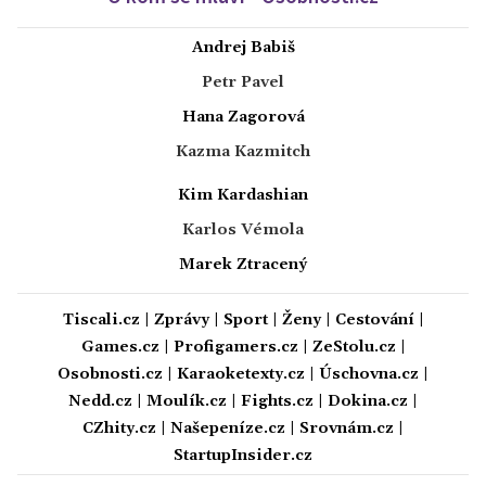
Andrej Babiš
Petr Pavel
Hana Zagorová
Kazma Kazmitch
Kim Kardashian
Karlos Vémola
Marek Ztracený
Tiscali.cz
|
Zprávy
|
Sport
|
Ženy
|
Cestování
|
Games.cz
|
Profigamers.cz
|
ZeStolu.cz
|
Osobnosti.cz
|
Karaoketexty.cz
|
Úschovna.cz
|
Nedd.cz
|
Moulík.cz
|
Fights.cz
|
Dokina.cz
|
CZhity.cz
|
Našepeníze.cz
|
Srovnám.cz
|
StartupInsider.cz