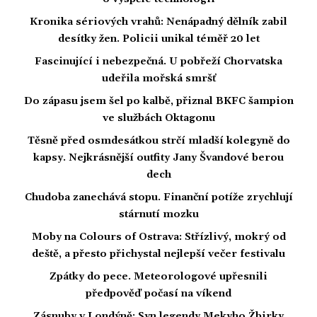
Kronika sériových vrahů: Nenápadný dělník zabil
desítky žen. Policii unikal téměř 20 let
Fascinující i nebezpečná. U pobřeží Chorvatska
udeřila mořská smršť
Do zápasu jsem šel po kalbě, přiznal BKFC šampion
ve službách Oktagonu
Těsně před osmdesátkou strčí mladší kolegyně do
kapsy. Nejkrásnější outfity Jany Švandové berou
dech
Chudoba zanechává stopu. Finanční potíže zrychlují
stárnutí mozku
Moby na Colours of Ostrava: Střízlivý, mokrý od
deště, a přesto přichystal nejlepší večer festivalu
Zpátky do pece. Meteorologové upřesnili
předpověď počasí na víkend
Zásnuby v Londýně: Syn legendy Mekyho Žbirky