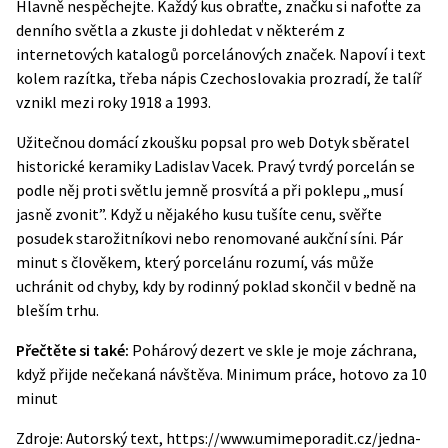
Hlavně nespěchejte. Každý kus obraťte, značku si nafoťte za
denního světla a zkuste ji dohledat v některém z
internetových katalogů porcelánových značek. Napoví i text
kolem razítka, třeba nápis Czechoslovakia prozradí, že talíř
vznikl mezi roky 1918 a 1993.
Užitečnou domácí zkoušku popsal pro web Dotyk sběratel
historické keramiky Ladislav Vacek. Pravý tvrdý porcelán se
podle něj proti světlu jemně prosvítá a při poklepu „musí
jasně zvonit”. Když u nějakého kusu tušíte cenu, svěřte
posudek starožitníkovi nebo renomované aukční síni. Pár
minut s člověkem, který porcelánu rozumí, vás může
uchránit od chyby, kdy by rodinný poklad skončil v bedně na
bleším trhu.
Přečtěte si také:
Pohárový dezert ve skle je moje záchrana,
když přijde nečekaná návštěva. Minimum práce, hotovo za 10
minut
Zdroje: Autorský text, https://www.umimeporadit.cz/jedna-