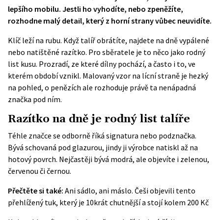
lepšího mobilu. Jestli ho vyhodíte, nebo zpeněžíte,
rozhodne malý detail, který z horní strany vůbec neuvidíte.
Klíč leží na rubu. Když talíř obrátíte, najdete na dně vypálené
nebo natištěné razítko. Pro sběratele je to něco jako rodný
list kusu. Prozradí, ze které dílny pochází, a často i to, ve
kterém období vznikl. Malovaný vzor na lícní straně je hezký
na pohled, o penězích ale rozhoduje právě ta nenápadná
značka pod ním.
Razítko na dně je rodný list talíře
Téhle značce se odborně říká signatura nebo podznačka.
Bývá schovaná pod glazurou, jindy ji výrobce natiskl až na
hotový povrch. Nejčastěji bývá modrá, ale objevíte i zelenou,
červenou či černou.
Přečtěte si také:
Ani sádlo, ani máslo. Češi objevili tento
přehlížený tuk, který je 10krát chutnější a stojí kolem 200 Kč