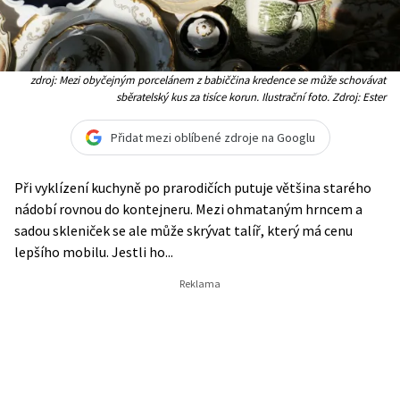
zdroj: Mezi obyčejným porcelánem z babiččina kredence se může schovávat
sběratelský kus za tisíce korun. Ilustrační foto. Zdroj: Ester
Přidat mezi oblíbené zdroje na Googlu
Při vyklízení kuchyně po prarodičích putuje většina starého
nádobí rovnou do kontejneru. Mezi ohmataným hrncem a
sadou skleniček se ale může skrývat talíř, který má cenu
lepšího mobilu. Jestli ho...