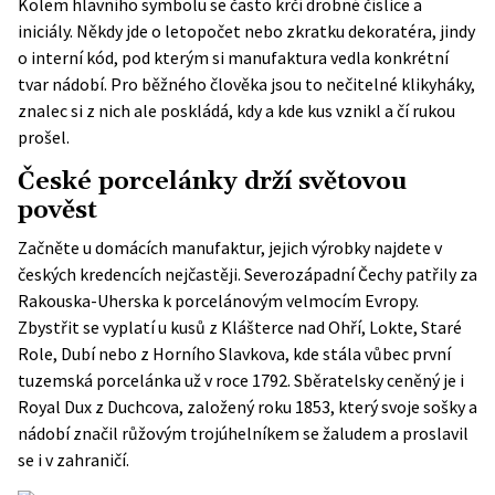
Kolem hlavního symbolu se často krčí drobné číslice a
iniciály. Někdy jde o letopočet nebo zkratku dekoratéra, jindy
o interní kód, pod kterým si manufaktura vedla konkrétní
tvar nádobí. Pro běžného člověka jsou to nečitelné klikyháky,
znalec si z nich ale poskládá, kdy a kde kus vznikl a čí rukou
prošel.
České porcelánky drží světovou
pověst
Začněte u domácích manufaktur, jejich výrobky najdete v
českých kredencích nejčastěji. Severozápadní Čechy patřily za
Rakouska-Uherska k porcelánovým velmocím Evropy.
Zbystřit se vyplatí u kusů z Klášterce nad Ohří, Lokte, Staré
Role, Dubí nebo z Horního Slavkova, kde stála vůbec první
tuzemská porcelánka už v roce 1792. Sběratelsky ceněný je i
Royal Dux z Duchcova, založený roku 1853, který svoje sošky a
nádobí značil růžovým trojúhelníkem se žaludem a proslavil
se i v zahraničí.