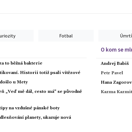
uriozity
Fotbal
Úmrtí
O kom se mlu
za to běžná bakterie
Andrej Babiš
tikovaní. Historii totiž psali vítězové
Petr Pavel
 došlo u Mety
Hana Zagorov
íseň „Veď mě dál, cesto má“ se původně
Kazma Kazmi
tipy na vzdušné pánské boty
dlesňování planety, ukazuje nová