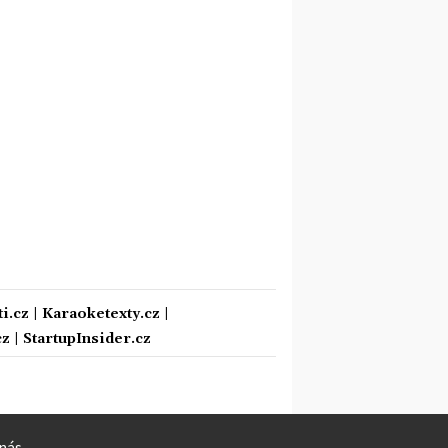
i.cz
|
Karaoketexty.cz
|
cz
|
StartupInsider.cz
nás