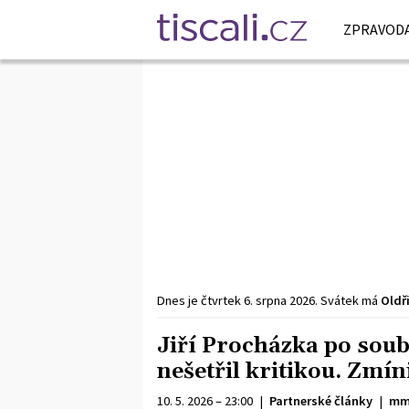
ZPRAVODA
Dnes je
čtvrtek
6. srpna
2026
.
Svátek má
Oldř
Jiří Procházka po sou
nešetřil kritikou. Zmín
10. 5. 2026 – 23:00
|
Partnerské články
|
mm