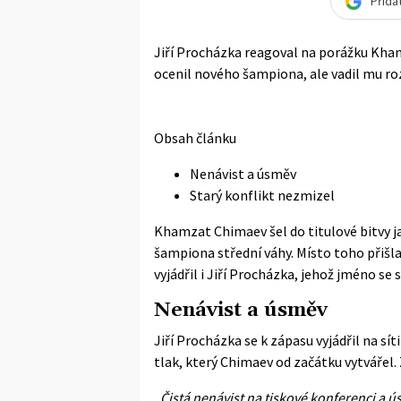
Přida
Jiří Procházka reagoval na porážku Kh
ocenil nového šampiona, ale vadil mu ro
Obsah článku
Nenávist a úsměv
Starý konflikt nezmizel
Khamzat Chimaev šel do titulové bitvy ja
šampiona střední váhy. Místo toho přišla 
vyjádřil i Jiří Procházka, jehož jméno s
Nenávist a úsměv
Jiří Procházka se k zápasu vyjádřil na síti
tlak, který Chimaev od začátku vytvářel.
„Čistá nenávist na tiskové konferenci a ú