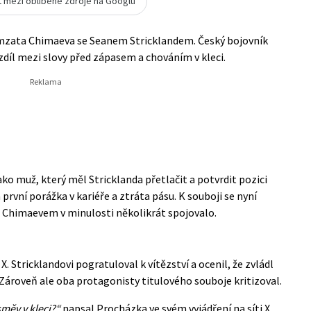
t mezi oblíbené zdroje na Googlu
amzata Chimaeva se Seanem Stricklandem. Český bojovník
zdíl mezi slovy před zápasem a chováním v kleci.
ko muž, který měl Stricklanda přetlačit a potvrdit pozici
první porážka v kariéře a ztráta pásu. K souboji se nyní
e s Chimaevem v minulosti několikrát spojovalo.
 X. Stricklandovi pogratuloval k vítězství a ocenil, že zvládl
 Zároveň ale oba protagonisty titulového souboje kritizoval.
směv v kleci?“
napsal Procházka ve svém
vyjádření na síti X
.