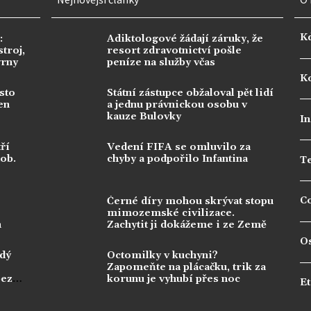
K
:
Adiktologové žádají záruky, že
troj,
resort zdravotnictví pošle
vrny
peníze na služby včas
Ko
sto
Státní zástupce obžaloval pět lidí
en
a jednu právnickou osobu v
kauze Bulovky
In
ří
Vedení FIFA se omluvilo za
dob.
chyby a podpořilo Infantina
T
C
Černé díry mohou skrývat stopu
mimozemské civilizace.
n
Zachytit ji dokážeme i ze Země
O
ždý
Octomilky v kuchyni?
Zapomeňte na plácačku, trik za
bez
korunu je vyhubí přes noc
Et