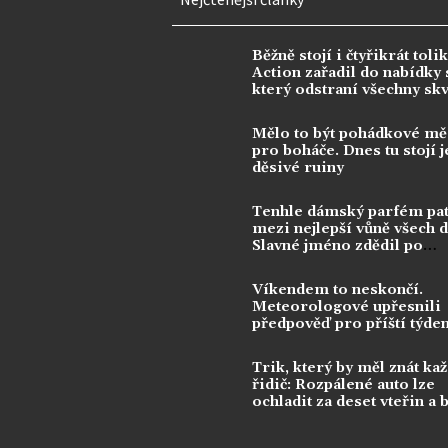
Běžně stojí i čtyřikrát tolik
Action zařadil do nabídky s
který odstraní všechny sk
Mělo to být pohádkové mě
pro boháče. Dnes tu stojí j
děsivé ruiny
Tenhle dámský parfém pat
mezi nejlepší vůně všech 
Slavné jméno zdědil po
kontroverzní legendě
Víkendem to neskončí.
Meteorologové upřesnili
předpověď pro příští týde
Trik, který by měl znát ka
řidič: Rozpálené auto lze
ochladit za deset vteřin a 
klimatizace