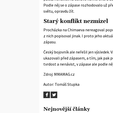
Podle něj se o zápase rozhodovalo už p
světu, opravdu žít.
Starý konflikt nezmizel
Procházka na Chimaeva nereagoval poprvé
z nich popisoval jinak. I proto jeho a
zápasu.
Český bojovník ale neřešil jen výsledek. 
ukazovali před zápasem, a tím, jak pak pů
tvrdost a nenávist, v zápase ale podle ně
Zdroj:
MMAMAG.cz
Autor:
Tomáš Stupka
Nejnovější články