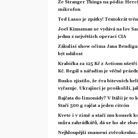
Ze Stranger Things na pódia: Herci
mikrofon
Ted Lasso je zpátky! Tentokrát tré
Joel Kinnaman se vydává na lov Sa
jednu z největších operací CIA
Zákulisí show očima Jana Bendiga
být událost
Krabička za 125 Kč z Actionu ušetří 
Kč. Regál s nářadím je věčně prázd
Rusko zjistilo, že éra bitevních he
vyřazuje. Ukrajinci je proškolili, j
Rajčata do limonády? V Itálii je to 
Stačí 500 g rajčat a jeden citrón
Kvete i v zimě a stačí mu kousek ko
můra zahrádkářů, dá se ho ale zbav
Nejhloupější znamení zvěrokruhu: 4