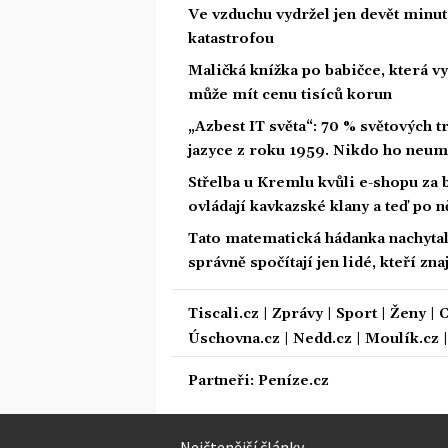
Ve vzduchu vydržel jen devět minut.
katastrofou
Maličká knížka po babičce, která vy
může mít cenu tisíců korun
„Azbest IT světa“: 70 % světových
jazyce z roku 1959. Nikdo ho neum
Střelba u Kremlu kvůli e-shopu za 
ovládají kavkazské klany a teď po n
Tato matematická hádanka nachytala u
správně spočítají jen lidé, kteří zn
Tiscali.cz
|
Zprávy
|
Sport
|
Ženy
|
C
Úschovna.cz
|
Nedd.cz
|
Moulík.cz
Partneři:
Peníze.cz
Nejčtenější články