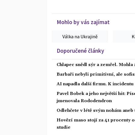
Mohlo by vás zajímat
Válka na Ukrajině
K
Doporučené články
Chlapec snědl sýr a zemřel. Mohla 
Barbaři nebyli primitivní, ale sofis
AI napadla další firmu. K incidentu
Pavel Bobek a jeho největší hit: P
jmenovala Rododendron
Odlehčete v létě svým nohám aneb 
Hovězí maso stojí za 41 procenty o
studie