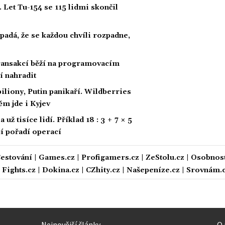
 Let Tu-154 se 115 lidmi skončil
padá, že se každou chvíli rozpadne,
 transakcí běží na programovacím
í nahradit
biliony, Putin panikaří. Wildberries
ěm jde i Kyjev
ž tisíce lidí. Příklad 18 : 3 + 7 × 5
ají pořadí operací
estování
|
Games.cz
|
Profigamers.cz
|
ZeStolu.cz
|
Osobnost
|
Fights.cz
|
Dokina.cz
|
CZhity.cz
|
Našepeníze.cz
|
Srovnám.
Nejnovější články
O 