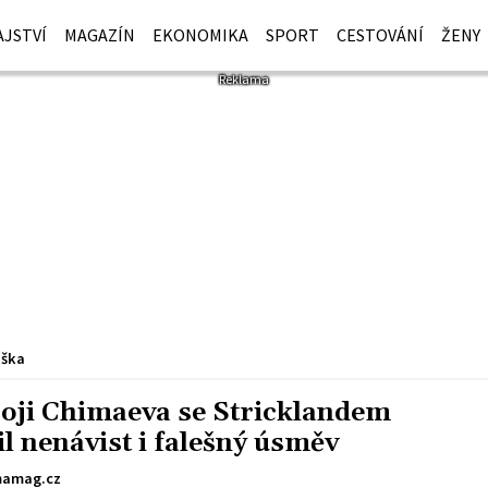
JSTVÍ
MAGAZÍN
EKONOMIKA
SPORT
CESTOVÁNÍ
ŽENY
iška
boji Chimaeva se Stricklandem
il nenávist i falešný úsměv
amag.cz