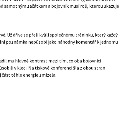
řed samotným začátkem a bojovník musí roli, kterou ukazuje
. Už dříve se přeli kvůli společnému tréninku, který každý
ktuální poznámka nepůsobí jako náhodný komentář k jednomu
Vadil mu hlavně kontrast mezi tím, co oba bojovníci
sobili v kleci. Na tiskové konferenci šla z obou stran
j část téhle energie zmizela.