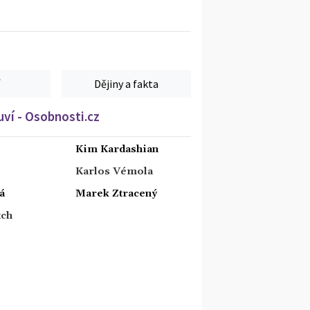
Dějiny a fakta
ví - Osobnosti.cz
Kim Kardashian
Karlos Vémola
á
Marek Ztracený
tch