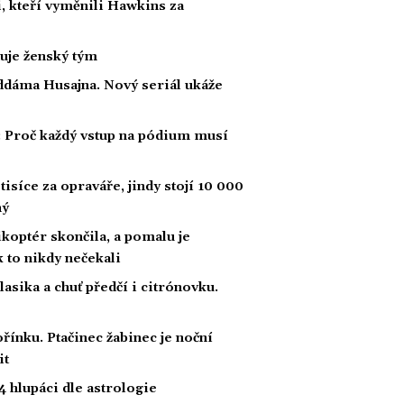
, kteří vyměnili Hawkins za
nuje ženský tým
ddáma Husajna. Nový seriál ukáže
: Proč každý vstup na pódium musí
tisíce za opraváře, jindy stojí 10 000
ný
likoptér skončila, a pomalu je
ak to nikdy nečekali
klasika a chuť předčí i citrónovku.
řínku. Ptačinec žabinec je noční
it
 hlupáci dle astrologie