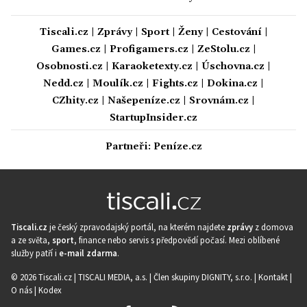
Tiscali.cz
|
Zprávy
|
Sport
|
Ženy
|
Cestování
|
Games.cz
|
Profigamers.cz
|
ZeStolu.cz
|
Osobnosti.cz
|
Karaoketexty.cz
|
Úschovna.cz
|
Nedd.cz
|
Moulík.cz
|
Fights.cz
|
Dokina.cz
|
CZhity.cz
|
Našepeníze.cz
|
Srovnám.cz
|
StartupInsider.cz
Partneři:
Peníze.cz
Tiscali.cz
je český zpravodajský portál, na kterém najdete
zprávy
z domova
a ze světa,
sport
, finance nebo servis s předpovědí počasí. Mezi oblíbené
služby patří i
e-mail zdarma
.
© 2026 Tiscali.cz |
TISCALI MEDIA, a.s.
|
Člen skupiny DIGNITY, s.r.o.
|
Kontakt
|
O nás
|
Kodex