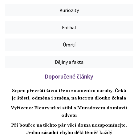
Kuriozity
Fotbal
Úmrtí
Dějiny a fakta
Doporučené články
Srpen převrátí život třem znamením naruby. Čeká
je štěstí, odměna i změna, na kterou dlouho čekala
Vyřízeno: Fleury už si stihl s Muradovem domluvit
odvetu
Při bouřce na těchto pár věcí doma nezapomínejte.
Jednu zásadní chybu dělá téměř každý