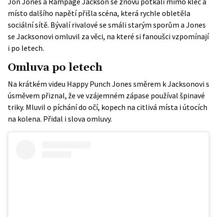
Jon Jones a Rampage Jackson se znovu potkali mimo klec a
místo dalšího napětí přišla scéna, která rychle obletěla
sociální sítě. Bývalí rivalové se smáli starým sporům a Jones
se Jacksonovi omluvil za věci, na které si fanoušci vzpomínají
i po letech.
Omluva po letech
Na krátkém
videu Happy Punch
Jones směrem k Jacksonovi s
úsměvem přiznal, že ve vzájemném zápase používal špinavé
triky. Mluvil o píchání do očí, kopech na citlivá místa i útocích
na kolena. Přidal i slova omluvy.