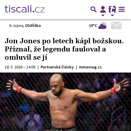
19°C
6. srpna
,
Oldřiška
Jon Jones po letech kápl božskou.
Přiznal, že legendu fauloval a
omluvil se jí
18. 5. 2026 – 14:00
|
Partnerské články
|
mmamag.cz