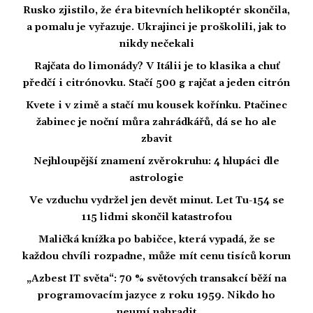
Rusko zjistilo, že éra bitevních helikoptér skončila,
a pomalu je vyřazuje. Ukrajinci je proškolili, jak to
nikdy nečekali
Rajčata do limonády? V Itálii je to klasika a chuť
předčí i citrónovku. Stačí 500 g rajčat a jeden citrón
Kvete i v zimě a stačí mu kousek kořínku. Ptačinec
žabinec je noční můra zahrádkářů, dá se ho ale
zbavit
Nejhloupější znamení zvěrokruhu: 4 hlupáci dle
astrologie
Ve vzduchu vydržel jen devět minut. Let Tu-154 se
115 lidmi skončil katastrofou
Maličká knížka po babičce, která vypadá, že se
každou chvíli rozpadne, může mít cenu tisíců korun
„Azbest IT světa“: 70 % světových transakcí běží na
programovacím jazyce z roku 1959. Nikdo ho
neumí nahradit