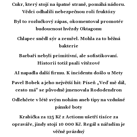
Cukr, který stojí na špatné straně, pomáhá nádoru.
Vědci odhalili nebezpečnou roli fruktózy
Byl to rozlučkový zápas, okomentoval promotér
budoucnost hvězdy Oktagonu
Chlapec snědl sýr a zemřel. Mohla za to běžná
bakterie
Barbaři nebyli primitivní, ale sofistikovaní.
Historii totiž psali vítězové
AI napadla další firmu. K incidentu došlo u Mety
Pavel Bobek a jeho největší hit: Píseň „Veď mě dál,
cesto má“ se původně jmenovala Rododendron
Odlehčete v létě svým nohám aneb tipy na vzdušné
pánské boty
Krabička za 125 Kč z Actionu ušetří tisíce za
opraváře, jindy stojí 10 000 Kč. Regál s nářadím je
věčně prázdný