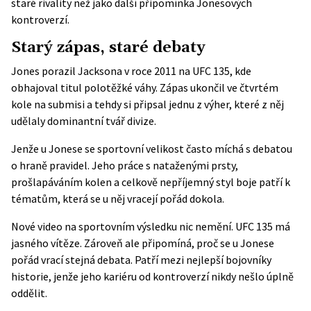
staré rivality než jako další připomínka Jonesových
kontroverzí.
Starý zápas, staré debaty
Jones porazil Jacksona v roce 2011 na UFC 135, kde
obhajoval titul polotěžké váhy. Zápas ukončil ve čtvrtém
kole na submisi a tehdy si připsal jednu z výher, které z něj
udělaly dominantní tvář divize.
Jenže u Jonese se sportovní velikost často míchá s debatou
o hraně pravidel. Jeho práce s nataženými prsty,
prošlapáváním kolen a celkově nepříjemný styl boje patří k
tématům, která se u něj vracejí pořád dokola.
Nové video na sportovním výsledku nic nemění. UFC 135 má
jasného vítěze. Zároveň ale připomíná, proč se u Jonese
pořád vrací stejná debata. Patří mezi nejlepší bojovníky
historie, jenže jeho kariéru od kontroverzí nikdy nešlo úplně
oddělit.