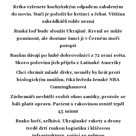
Krtka vyženete kuchyňským odpadem zabaleným
do novin. Stačí je položit ke krtinci a čekat. Většina
zahrádkářů tohle nezná
Ruská loď bude sloužit Ukrajině. Kreml se může
pominout, ale dostane šanci ji v Černém moři
potopit
Rusům dávají po hubě dobrovolníci z 72 zemí světa.
Skoro polovina jich přijela z Latinské Ameriky
Chci chránit mladé dívky, neměly by hrát proti
biologickým mužům, říká hvězda ženské NBA
Cunninghamová
Záchranáři nechtěli rozbít okno sanitky, protože se
báli platit opravu. Pacient s rakovinou uvnitř trpěl
45 minut
Rusko hoří, selhává. Ukrajinské rakety a drony
tvrdě drtí ruskou logistiku i klíčovou
infrastrukturu, vojáci se nehnou