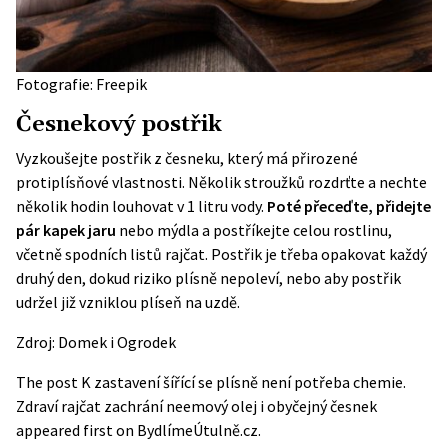
Fotografie: Freepik
Česnekový postřik
Vyzkoušejte postřik z česneku, který má přirozené
protiplísňové vlastnosti. Několik stroužků rozdrťte a nechte
několik hodin louhovat v 1 litru vody.
Poté přeceďte, přidejte
pár kapek jaru
nebo mýdla a postříkejte celou rostlinu,
včetně spodních listů rajčat. Postřik je třeba opakovat každý
druhý den, dokud riziko plísně nepoleví, nebo aby postřik
udržel již vzniklou plíseň na uzdě.
Zdroj:
Domek i Ogrodek
The post
K zastavení šířící se plísně není potřeba chemie.
Zdraví rajčat zachrání neemový olej i obyčejný česnek
appeared first on
BydlímeÚtulně.cz
.