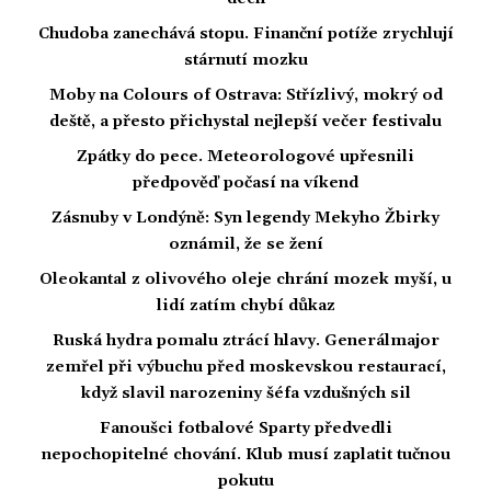
Chudoba zanechává stopu. Finanční potíže zrychlují
stárnutí mozku
Moby na Colours of Ostrava: Střízlivý, mokrý od
deště, a přesto přichystal nejlepší večer festivalu
Zpátky do pece. Meteorologové upřesnili
předpověď počasí na víkend
Zásnuby v Londýně: Syn legendy Mekyho Žbirky
oznámil, že se žení
Oleokantal z olivového oleje chrání mozek myší, u
lidí zatím chybí důkaz
Ruská hydra pomalu ztrácí hlavy. Generálmajor
zemřel při výbuchu před moskevskou restaurací,
když slavil narozeniny šéfa vzdušných sil
Fanoušci fotbalové Sparty předvedli
nepochopitelné chování. Klub musí zaplatit tučnou
pokutu