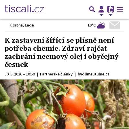
19°C
7. srpna
,
Lada
K zastavení šířící se plísně není
potřeba chemie. Zdraví rajčat
zachrání neemový olej i obyčejný
česnek
30. 6. 2026 – 10:50
|
Partnerské články
|
bydlimeutulne.cz