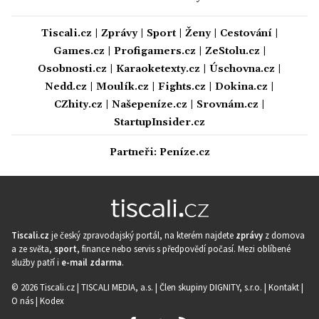
Tiscali.cz
|
Zprávy
|
Sport
|
Ženy
|
Cestování
|
Games.cz
|
Profigamers.cz
|
ZeStolu.cz
|
Osobnosti.cz
|
Karaoketexty.cz
|
Úschovna.cz
|
Nedd.cz
|
Moulík.cz
|
Fights.cz
|
Dokina.cz
|
CZhity.cz
|
Našepeníze.cz
|
Srovnám.cz
|
StartupInsider.cz
Partneři:
Peníze.cz
Tiscali.cz
je český zpravodajský portál, na kterém najdete
zprávy
z domova
a ze světa,
sport
, finance nebo servis s předpovědí počasí. Mezi oblíbené
služby patří i
e-mail zdarma
.
© 2026 Tiscali.cz |
TISCALI MEDIA, a.s.
|
Člen skupiny DIGNITY, s.r.o.
|
Kontakt
|
O nás
|
Kodex