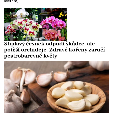
květem).
Štiplavý česnek odpudí škůdce, ale
potěší orchideje. Zdravé kořeny zaručí
pestrobarevné květy