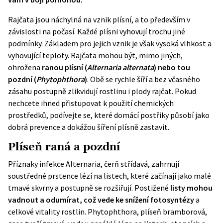
Rajčata jsou náchylná na vznik plísní, a to především v
závislosti na počasí. Každé plísni vyhovují trochu jiné
podmínky. Základem pro jejich vznik je však vysoká vlhkost a
vyhovující teploty. Rajčata mohou být, mimo jiných,
ohrožena
ranou plísní (
Alternaria alternata
) nebo tou
pozdní (
Phytophthora
)
. Obě se rychle šíří a bez včasného
zásahu postupně zlikvidují rostlinu i plody rajčat. Pokud
nechcete ihned přistupovat k použití chemických
prostředků, podívejte se, které domácí postřiky působí jako
dobrá prevence a dokážou šíření plísně zastavit.
Plíseň raná a pozdní
Příznaky infekce Alternaria, čerň střídavá, zahrnují
soustředné prstence lézí na listech, které začínají jako malé
tmavé skvrny a postupně se rozšiřují. Postižené
listy mohou
vadnout a odumírat, což vede ke snížení fotosyntézy
a
celkové vitality rostlin. Phytophthora, plíseň bramborová,