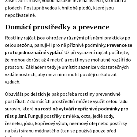
zase tvoří tmavé, vodou nasáklé léze na listech, stoncích a
plodech. Postupně vedou k hnilobě plodů, které jsou
nepoživatelné.
Domácí prostředky a prevence
Rostliny rajčat jsou ohroženy různými plísněmi prakticky po
celou sezónu, panují-li pro ně příznivé podmínky.
Prevence se
proto jednoznačné vyplácí
. Už při vysazení rajčat počítejte,
že mohou dorůst až 4 metrů a rostliny se mohutně rozšíří do
prostoru. Základem tedy je umístit sazenice v dostatečných
vzdálenostech, aby mezi nimi mohl později cirkulovat
vzduch.
Obzvlášť po deštích je pak potřeba rostliny preventivně
postříkat. Z domácích prostředků můžete využít celou řadu
surovin, které
na rostlině vytváří nepříznivé podmínky pro
růst plísní
. Fungují postřiky z mléka, octa, jedlé sody,
česneku, jódu, kopřivový výluh, neemový olej nebo postřiky
na bázi síranu měďnatého (ten se používá pouze před