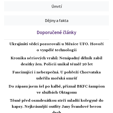
Úmrtí
Dějiny a fakta
Doporučené články
Ukrajinští vědci pozorovali u Měsíce UFO. Hovoří
o vyspělé technologii
Kronika sériových vrahů: Nenápadný dělník zabil
desítky žen. Policii unikal téměř 20 let
Fascinující i nebezpečná. U pobřeží Chorvatska
udeřila mořská smršť
Do zápasu jsem šel po kalbě, přiznal BKFC šampion
ve službách Oktagonu
Těsně před osmdesátkou strčí mladší kolegyně do
kapsy. Nejkrásnější outfity Jany Švandové berou
dech