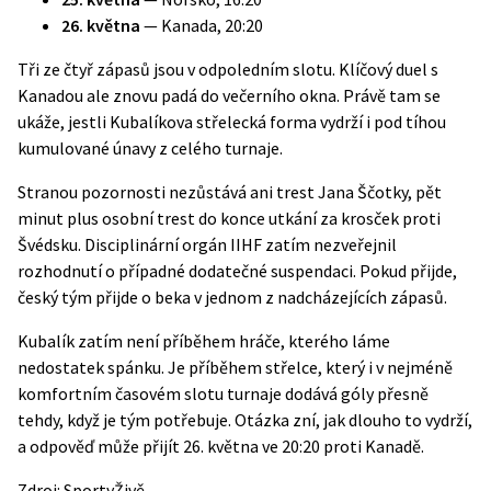
26. května
— Kanada, 20:20
Tři ze čtyř zápasů jsou v odpoledním slotu. Klíčový duel s
Kanadou ale znovu padá do večerního okna. Právě tam se
ukáže, jestli Kubalíkova střelecká forma vydrží i pod tíhou
kumulované únavy z celého turnaje.
Stranou pozornosti nezůstává ani trest Jana Ščotky, pět
minut plus osobní trest do konce utkání za krosček proti
Švédsku. Disciplinární orgán IIHF zatím nezveřejnil
rozhodnutí o případné dodatečné suspendaci. Pokud přijde,
český tým přijde o beka v jednom z nadcházejících zápasů.
Kubalík zatím není příběhem hráče, kterého láme
nedostatek spánku. Je příběhem střelce, který i v nejméně
komfortním časovém slotu turnaje dodává góly přesně
tehdy, když je tým potřebuje. Otázka zní, jak dlouho to vydrží,
a odpověď může přijít 26. května ve 20:20 proti Kanadě.
Zdroj:
SportyŽivě