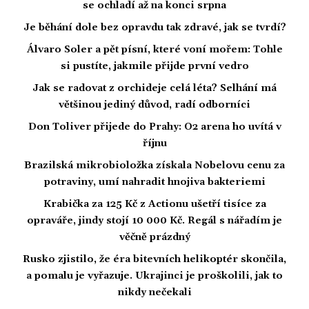
se ochladí až na konci srpna
Je běhání dole bez opravdu tak zdravé, jak se tvrdí?
Álvaro Soler a pět písní, které voní mořem: Tohle
si pustíte, jakmile přijde první vedro
Jak se radovat z orchideje celá léta? Selhání má
většinou jediný důvod, radí odborníci
Don Toliver přijede do Prahy: O2 arena ho uvítá v
říjnu
Brazilská mikrobioložka získala Nobelovu cenu za
potraviny, umí nahradit hnojiva bakteriemi
Krabička za 125 Kč z Actionu ušetří tisíce za
opraváře, jindy stojí 10 000 Kč. Regál s nářadím je
věčně prázdný
Rusko zjistilo, že éra bitevních helikoptér skončila,
a pomalu je vyřazuje. Ukrajinci je proškolili, jak to
nikdy nečekali