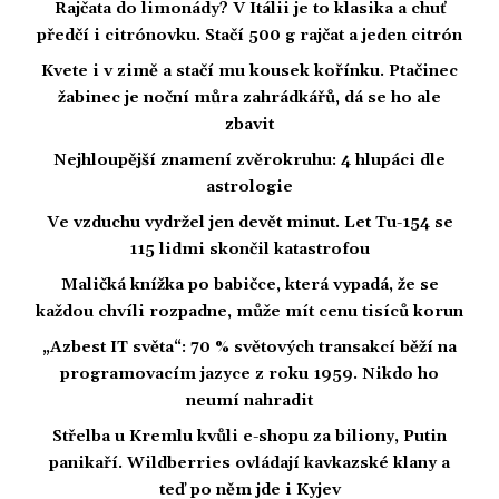
Rajčata do limonády? V Itálii je to klasika a chuť
předčí i citrónovku. Stačí 500 g rajčat a jeden citrón
Kvete i v zimě a stačí mu kousek kořínku. Ptačinec
žabinec je noční můra zahrádkářů, dá se ho ale
zbavit
Nejhloupější znamení zvěrokruhu: 4 hlupáci dle
astrologie
Ve vzduchu vydržel jen devět minut. Let Tu-154 se
115 lidmi skončil katastrofou
Maličká knížka po babičce, která vypadá, že se
každou chvíli rozpadne, může mít cenu tisíců korun
„Azbest IT světa“: 70 % světových transakcí běží na
programovacím jazyce z roku 1959. Nikdo ho
neumí nahradit
Střelba u Kremlu kvůli e-shopu za biliony, Putin
panikaří. Wildberries ovládají kavkazské klany a
teď po něm jde i Kyjev