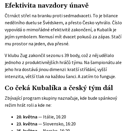
Efektivita navzdory únavě
Čtrnáct střel na branku proti sedmadvaceti. To je bilance
nedělního duelu se Švédskem, a přesto Česko vyhrálo. Číslo
vypovídá o mimořádné efektivitě zakončení, a Kubalík je
jejím symbolem. Nemusí mít dvacet pokusů za zápas. Stačí
mu prostor na jeden, dva přesné.
V klubu Zug zakončil sezonu s 39 body, což z něj udělalo
jednoho z produktivnějších hráčů týmu. Na šampionátu ale
jeho hra dostává jinou dimenzi: kratší střídání, vyšší
intenzita, větší tlak na každou šanci. A zatím to funguje.
Co čeká Kubalíka a český tým dál
Zbývající program skupiny naznačuje, kde bude spánkový
režim hrát roli a kde ne:
20. května
— Itálie, 16:20
23. května
— Slovensko, 16:20
25. května
— Norsko, 16:20