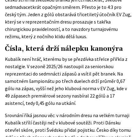
sedmadvacetkrát opačným směrem. Přesto je to 4:3 pro
český tým. Jeden z gólů obstarává třicetiletý útočník EV Zug,
který se v reprezentačním dresu prosazuje s takřka
chirurgickou pravidelností, a to navzdory turnajovému
režimu, který z nočního klidu dělá luxus.
Čísla, která drží nálepku kanonýra
Kubalík není hráč, kterému by se přezdívka střelce přiřkla z
nostalgie. V sezoně 2025/26 nastoupil za seniorskou
reprezentaci do sedmnácti zápasů a vsítil pět branek. Na
samotném šampionátu po třech duelech drží průměr 0,67
gólu na zápas, vyšší než jeho klubová norma v
EV Zug
, kde v
49 zápasech premiérové sezony nasbíral 22 gólů a 17
asistencí, tedy 0,45 gólu na utkání.
Srovnání říká jasnou věc: v národním dresu na velkém turnaji
Kubalík střílí častěji než v klubové soutěži. Proti Dánsku
otevřel skóre, proti Švédsku přidal pojistku. Česko díky tomu