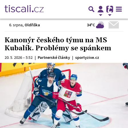
34°C
6. srpna
,
Oldřiška
Kanonýr českého týmu na MS
Kubalík. Problémy se spánkem
20. 5. 2026 – 5:52
|
Partnerské články
|
sportyzive.cz