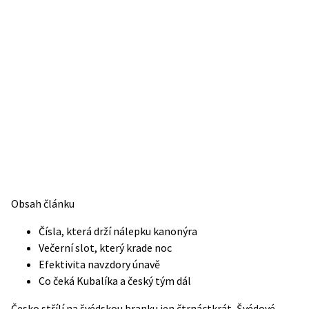
Obsah článku
Čísla, která drží nálepku kanonýra
Večerní slot, který krade noc
Efektivita navzdory únavě
Co čeká Kubalíka a český tým dál
Česko střílí na švédskou branku jen čtrnáctkrát, Švédové