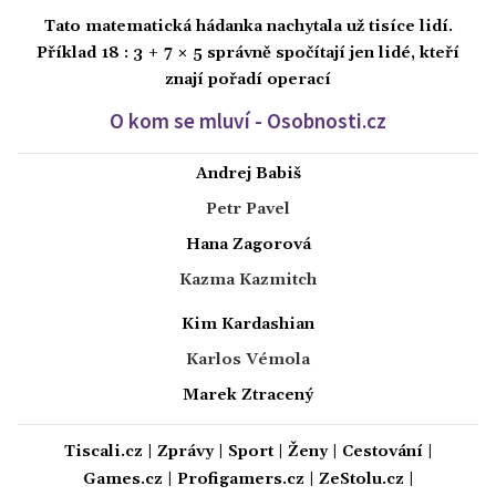
Tato matematická hádanka nachytala už tisíce lidí.
Příklad 18 : 3 + 7 × 5 správně spočítají jen lidé, kteří
znají pořadí operací
O kom se mluví - Osobnosti.cz
Andrej Babiš
Petr Pavel
Hana Zagorová
Kazma Kazmitch
Kim Kardashian
Karlos Vémola
Marek Ztracený
Tiscali.cz
|
Zprávy
|
Sport
|
Ženy
|
Cestování
|
Games.cz
|
Profigamers.cz
|
ZeStolu.cz
|