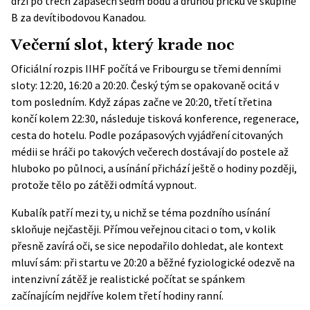
drží po třech zápasech sedm bodů a druhou příčku ve
skupině
B
za devítibodovou Kanadou.
Večerní slot, který krade noc
Oficiální rozpis IIHF počítá ve Fribourgu se třemi denními
sloty: 12:20, 16:20 a 20:20. Český tým se opakovaně ocitá v
tom posledním. Když zápas začne ve 20:20, třetí třetina
končí kolem 22:30, následuje tisková konference, regenerace,
cesta do hotelu. Podle pozápasových vyjádření citovaných
médii se hráči po takových večerech dostávají do postele až
hluboko po půlnoci, a usínání přichází ještě o hodiny později,
protože tělo po zátěži odmítá vypnout.
Kubalík patří mezi ty, u nichž se téma pozdního usínání
skloňuje nejčastěji. Přímou veřejnou citaci o tom, v kolik
přesně zavírá oči, se sice nepodařilo dohledat, ale kontext
mluví sám: při startu ve 20:20 a běžné fyziologické odezvě na
intenzivní zátěž je realistické počítat se spánkem
začínajícím nejdříve kolem třetí hodiny ranní.