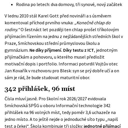
Rodina po letech: dva domovy, tři synové, nový začátek
V lednu 2010 stál Karel Gott před novináři a s úsměvem
komentoval příchod prvního vnuka:
„Konečně chlap do
rodiny.“
O šestnáct let později ten chlap prošel tříkolovým
přijímacím řízením na jednu z nejžádanějších středních škol v
Praze, Smíchovskou střední průmyslovou školu a
gymnázium.
Ne díky příjmení. Díky testu z ICT
, jednotným
přijímačkám a pohovoru, u kterého musel předložit
motivační dopis i portfolio. Informaci potvrdil Vojtův otec
Jan Kovařík v rozhovoru pro Blesk: syn se prý dobře učí a on
sám je rád, že bude studovat maturitní obor.
342 přihlášek, 96 míst
Čísla mluví jasně. Pro školní rok 2026/2027 evidovala
Smíchovská SPŠG
u oboru Informační technologie 342
přihlášek na 96 volných míst, tedy poměr 3,6 uchazeče na
jedno místo. A to ještě nejde o jednoduché síto typu „napiš
test a čekej“. Škola kombinuje tři složky:
jednotné přijímací