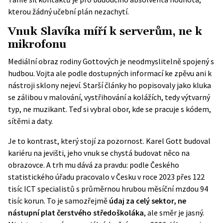
kterou žádný učební plán nezachytí.
Vnuk Slavíka míří k serverům, ne k
mikrofonu
Mediální obraz rodiny Gottových je neodmyslitelně spojený s
hudbou. Vojta ale podle dostupných informací ke zpěvu ani k
nástroji sklony nejeví. Starší články ho popisovaly jako kluka
se zálibou v malování, vystřihování a kolážích, tedy výtvarný
typ, ne muzikant. Teď si vybral obor, kde se pracuje s kódem,
sítěmi a daty.
Je to kontrast, který stojí za pozornost. Karel Gott budoval
kariéru na jevišti, jeho vnuk se chystá budovat něco na
obrazovce. A trh mu dává za pravdu: podle
Českého
statistického úřadu
pracovalo v Česku v roce 2023 přes 122
tisíc ICT specialistů s průměrnou hrubou měsíční mzdou 94
tisíc korun. To je samozřejmě
údaj za celý sektor, ne
nástupní plat čerstvého středoškoláka
, ale směr je jasný.