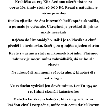
Krabička za 125 Kč z Actionu ušetří tisíce za
opraváře, jindy stojí 10 000 Kč. Regál s nářadím je
věčně prázdný
Rusko zjistilo, že éra bitevních helikoptér skončila,
a pomalu je vyřazuje. Ukrajinci je proškolili, jak to
nikdy nečekali
Rajčata do limonády? V Itálii je to klasika a chuť
předčí i citrónovku. Stačí 500 g rajčat a jeden citrón
Kvete i v zimě a stačí mu kousek kořínku. Ptačinec
žabinec je noční můra zahrádkářů, dá se ho ale
zbavit
Nejhloupější znamení zvěrokruhu: 4 hlupáci dle
astrologie
Ve vzduchu vydržel jen devět minut. Let Tu-154 se
115 lidmi skončil katastrofou
Maličká knížka po babičce, která vypadá, že se
každou chvíli rozpadne, může mít cenu tisíců korun