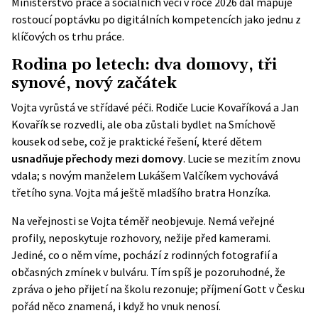
Ministerstvo práce a sociálních věcí v roce 2026 dál mapuje
rostoucí poptávku po digitálních kompetencích jako jednu z
klíčových os trhu práce.
Rodina po letech: dva domovy, tři
synové, nový začátek
Vojta vyrůstá ve střídavé péči. Rodiče Lucie Kovaříková a Jan
Kovařík se rozvedli, ale oba zůstali bydlet na Smíchově
kousek od sebe, což je praktické řešení, které dětem
usnadňuje přechody mezi domovy
. Lucie se mezitím znovu
vdala; s novým manželem Lukášem Valčíkem vychovává
třetího syna. Vojta má ještě mladšího bratra Honzíka.
Na veřejnosti se Vojta téměř neobjevuje. Nemá veřejné
profily, neposkytuje rozhovory, nežije před kamerami.
Jediné, co o něm víme, pochází z rodinných fotografií a
občasných zmínek v bulváru. Tím spíš je pozoruhodné, že
zpráva o jeho přijetí na školu rezonuje; příjmení Gott v Česku
pořád něco znamená, i když ho vnuk nenosí.