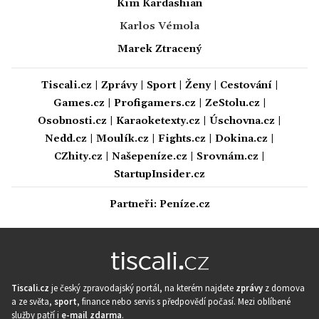
Kim Kardashian
Karlos Vémola
Marek Ztracený
Tiscali.cz
|
Zprávy
|
Sport
|
Ženy
|
Cestování
|
Games.cz
|
Profigamers.cz
|
ZeStolu.cz
|
Osobnosti.cz
|
Karaoketexty.cz
|
Úschovna.cz
|
Nedd.cz
|
Moulík.cz
|
Fights.cz
|
Dokina.cz
|
CZhity.cz
|
Našepeníze.cz
|
Srovnám.cz
|
StartupInsider.cz
Partneři:
Peníze.cz
Tiscali.cz
je český zpravodajský portál, na kterém najdete
zprávy
z domova
a ze světa,
sport
, finance nebo servis s předpovědí počasí. Mezi oblíbené
služby patří i
e-mail zdarma
.