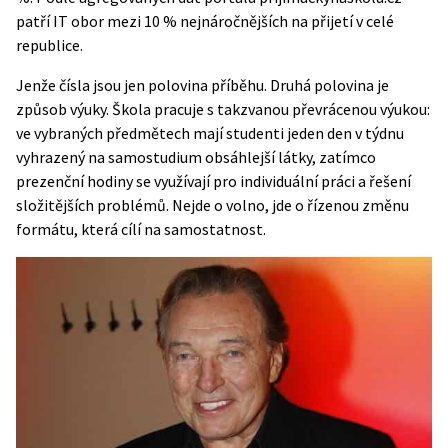
patří IT obor mezi 10 % nejnáročnějších na přijetí v celé
republice.
Jenže čísla jsou jen polovina příběhu. Druhá polovina je
způsob výuky. Škola pracuje s takzvanou převrácenou výukou:
ve vybraných předmětech mají studenti jeden den v týdnu
vyhrazený na samostudium obsáhlejší látky, zatímco
prezenční hodiny se využívají pro individuální práci a řešení
složitějších problémů. Nejde o volno, jde o řízenou změnu
formátu, která cílí na samostatnost.