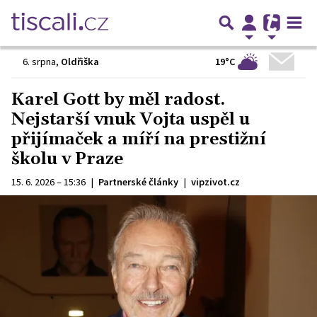
19°C
6. srpna
,
Oldřiška
Karel Gott by měl radost.
Nejstarší vnuk Vojta uspěl u
přijímaček a míří na prestižní
školu v Praze
15. 6. 2026 – 15:36
|
Partnerské články
|
vipzivot.cz