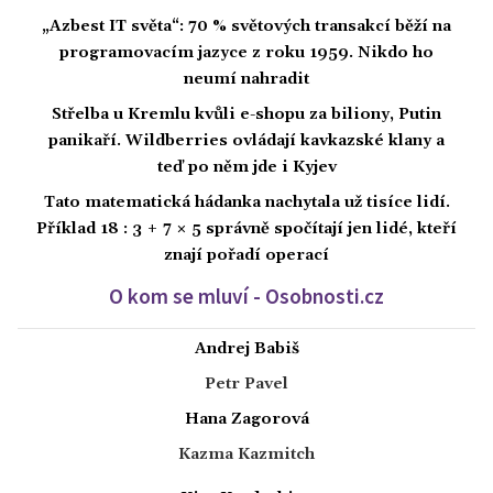
„Azbest IT světa“: 70 % světových transakcí běží na
programovacím jazyce z roku 1959. Nikdo ho
neumí nahradit
Střelba u Kremlu kvůli e-shopu za biliony, Putin
panikaří. Wildberries ovládají kavkazské klany a
teď po něm jde i Kyjev
Tato matematická hádanka nachytala už tisíce lidí.
Příklad 18 : 3 + 7 × 5 správně spočítají jen lidé, kteří
znají pořadí operací
O kom se mluví - Osobnosti.cz
Andrej Babiš
Petr Pavel
Hana Zagorová
Kazma Kazmitch