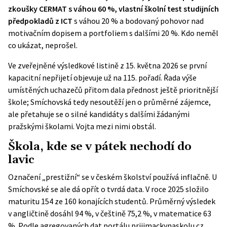
zkoušky CERMAT s váhou 60 %, vlastní školní test studijních
předpokladů z ICT
s váhou 20 % a bodovaný pohovor nad
motivačním dopisem a portfoliem s dalšími 20 %. Kdo neměl
co ukázat, neprošel.
Ve zveřejněné výsledkové listině z 15. května 2026 se první
kapacitní nepřijetí objevuje už na 115. pořadí. Řada výše
umístěných uchazečů přitom dala přednost ještě prioritnější
škole; Smíchovská tedy nesoutěží jen o průměrné zájemce,
ale přetahuje se o silné kandidáty s dalšími žádanými
pražskými školami. Vojta mezi nimi obstál.
Škola, kde se v pátek nechodí do
lavic
Označení „prestižní“ se v českém školství používá inflačně. U
Smíchovské se ale dá opřít o tvrdá data. V roce 2025 složilo
maturitu 154 ze 160 konajících studentů. Průměrný výsledek
v angličtině dosáhl 94 %, v češtině 75,2 %, v matematice 63
%. Podle agregovaných dat portálu prijimackynaskolu.cz