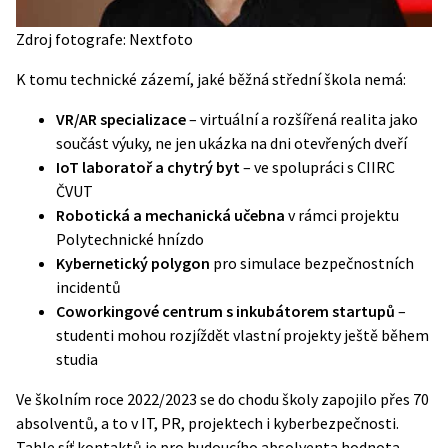
Zdroj fotografe: Nextfoto
K tomu technické zázemí, jaké běžná střední škola nemá:
VR/AR specializace
– virtuální a rozšířená realita jako
součást výuky, ne jen ukázka na dni otevřených dveří
IoT laboratoř a chytrý byt
– ve spolupráci s CIIRC
ČVUT
Robotická a mechanická učebna
v rámci projektu
Polytechnické hnízdo
Kybernetický polygon
pro simulace bezpečnostních
incidentů
Coworkingové centrum s inkubátorem startupů
–
studenti mohou rozjíždět vlastní projekty ještě během
studia
Ve školním roce 2022/2023 se do chodu školy zapojilo přes 70
absolventů, a to v IT, PR, projektech i kyberbezpečnosti.
Tahle síť kontaktů je pro budoucího absolventa hodnota,