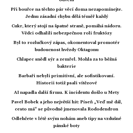
odvetu
Při bouřce na těchto pár věcí doma nezapomínejte.
Jednu zásadní chybu dělá téměř každý
Cukr, který stojí na špatné straně, pomáhá nádoru.
Vědci odhalili nebezpečnou roli fruktózy
Byl to rozlučkový zápas, okomentoval promotér
budoucnost hvězdy Oktagonu
Chlapec snědl sýr a zemřel. Mohla za to běžná
bakterie
Barbaři nebyli primitivní, ale sofistikovaní.
Historii totiž psali vítězové
AI napadla další firmu. K incidentu došlo u Mety
Pavel Bobek a jeho největší hit: Píseň „Veď mě dál,
cesto má“ se původně jmenovala Rododendron
Odlehčete v létě svým nohám aneb tipy na vzdušné
pánské boty