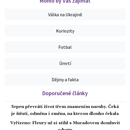
Mohlo by vás zajímat
Válka na Ukrajině
Kuriozity
Fotbal
Úmrtí
Dějiny a fakta
Doporučené články
Srpen převrátí život třem znamením naruby. Čeká
je štěstí, odměna i změna, na kterou dlouho čekala
Vyřízeno: Fleury už si stihl s Muradovem domluvit