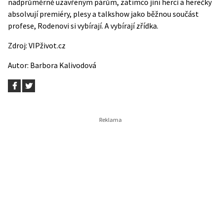
nadprůměrně uzavřeným párům, zatímco jiní herci a herečky
absolvují premiéry, plesy a talkshow jako běžnou součást
profese, Rodenovi si vybírají. A vybírají zřídka.
Zdroj:
VIPživot.cz
Autor:
Barbora Kalivodová