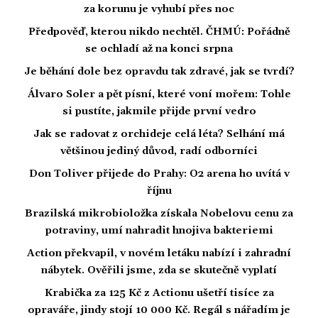
za korunu je vyhubí přes noc
Předpověď, kterou nikdo nechtěl. ČHMÚ: Pořádně
se ochladí až na konci srpna
Je běhání dole bez opravdu tak zdravé, jak se tvrdí?
Álvaro Soler a pět písní, které voní mořem: Tohle
si pustíte, jakmile přijde první vedro
Jak se radovat z orchideje celá léta? Selhání má
většinou jediný důvod, radí odborníci
Don Toliver přijede do Prahy: O2 arena ho uvítá v
říjnu
Brazilská mikrobioložka získala Nobelovu cenu za
potraviny, umí nahradit hnojiva bakteriemi
Action překvapil, v novém letáku nabízí i zahradní
nábytek. Ověřili jsme, zda se skutečně vyplatí
Krabička za 125 Kč z Actionu ušetří tisíce za
opraváře, jindy stojí 10 000 Kč. Regál s nářadím je