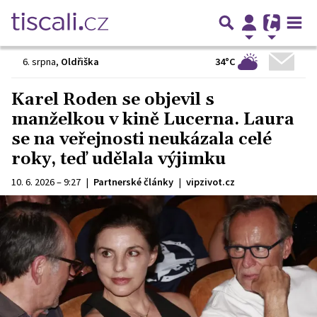
34°C
6. srpna
,
Oldřiška
Karel Roden se objevil s
manželkou v kině Lucerna. Laura
se na veřejnosti neukázala celé
roky, teď udělala výjimku
10. 6. 2026 – 9:27
|
Partnerské články
|
vipzivot.cz