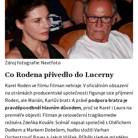
Zdroj fotografie: Nextfoto
Co Rodena přivedlo do Lucerny
Karel Roden ve filmu Filman nehraje. V oficiálním obsazení
na
stránkách producentské společnosti
figuruje sice příjmení
Roden, ale Marián, Karlův bratr. A právě
podpora bratra je
pravděpoodbněí hlavním důvodem
, proč se Karel i Laura na
premiéře objevili. Filman je celovečerní tragikomedie
režiséra Zdeňka Kováře. Scénář napsal společně s Oldřichem
Dudkem a Markem Dobešem, hudbu složili Varhan
Orchestrovič Bauer a Jakub Vlášek. Příběh sleduje mladého