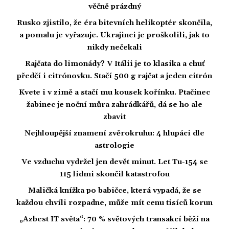
věčně prázdný
Rusko zjistilo, že éra bitevních helikoptér skončila,
a pomalu je vyřazuje. Ukrajinci je proškolili, jak to
nikdy nečekali
Rajčata do limonády? V Itálii je to klasika a chuť
předčí i citrónovku. Stačí 500 g rajčat a jeden citrón
Kvete i v zimě a stačí mu kousek kořínku. Ptačinec
žabinec je noční můra zahrádkářů, dá se ho ale
zbavit
Nejhloupější znamení zvěrokruhu: 4 hlupáci dle
astrologie
Ve vzduchu vydržel jen devět minut. Let Tu-154 se
115 lidmi skončil katastrofou
Maličká knížka po babičce, která vypadá, že se
každou chvíli rozpadne, může mít cenu tisíců korun
„Azbest IT světa“: 70 % světových transakcí běží na