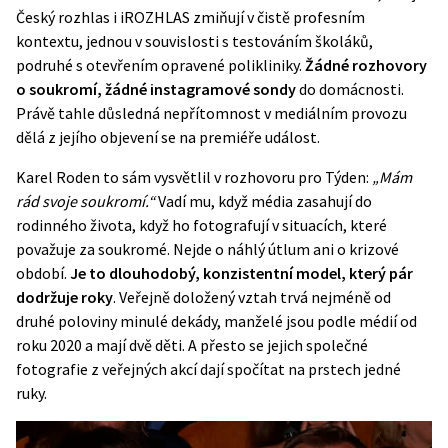
Český rozhlas
i
iROZHLAS
zmiňují v čistě profesním
kontextu, jednou v souvislosti s testováním školáků,
podruhé s otevřením opravené polikliniky.
Žádné rozhovory
o soukromí, žádné instagramové sondy
do domácnosti.
Právě tahle důsledná nepřítomnost v mediálním provozu
dělá z jejího objevení se na premiéře událost.
Karel Roden to sám vysvětlil v rozhovoru pro Týden:
„Mám
rád svoje soukromí.“
Vadí mu, když média zasahují do
rodinného života, když ho fotografují v situacích, které
považuje za soukromé. Nejde o náhlý útlum ani o krizové
období.
Je to dlouhodobý, konzistentní model, který pár
dodržuje roky
. Veřejně doložený vztah trvá nejméně od
druhé poloviny minulé dekády, manželé jsou podle médií od
roku 2020 a mají dvě děti. A přesto se jejich společné
fotografie z veřejných akcí dají spočítat na prstech jedné
ruky.