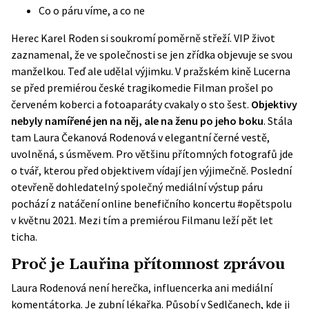
Co o páru víme, a co ne
Herec Karel Roden si soukromí poměrně střeží. VIP život
zaznamenal, že ve společnosti se jen zřídka objevuje se svou
manželkou. Teď ale udělal výjimku. V pražském kině Lucerna
se před premiérou české tragikomedie Filman prošel po
červeném koberci a fotoaparáty cvakaly o sto šest.
Objektivy
nebyly namířené jen na něj, ale na ženu po jeho boku
. Stála
tam Laura Čekanová Rodenová v elegantní černé vestě,
uvolněná, s úsměvem. Pro většinu přítomných fotografů jde
o tvář, kterou před objektivem vídají jen výjimečně. Poslední
otevřeně dohledatelný společný mediální výstup páru
pochází z natáčení online benefičního koncertu
#opětspolu
v květnu 2021
. Mezi tím a premiérou Filmanu leží pět let
ticha.
Proč je Lauřina přítomnost zprávou
Laura Rodenová není herečka, influencerka ani mediální
komentátorka. Je zubní lékařka. Působí v Sedlčanech, kde ji