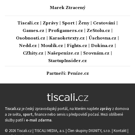
Marek Ztracený
Tiscali.cz
|
Zprávy
|
Sport
|
Ženy
|
Cestování
|
Games.cz
|
Profigamers.cz
|
ZeStolu.cz
|
Osobnosti.cz
|
Karaoketexty.cz
|
Úschovna.cz
|
Nedd.cz
|
Moulík.cz
|
Fights.cz
|
Dokina.cz
|
CZhity.cz
|
Našepeníze.cz
|
Srovnám.cz
|
StartupInsider.cz
Partneři:
Peníze.cz
Tiscali.cz
je český zpravodajský portál, na kterém najdete
zprávy
z domova
a ze světa,
sport
, finance nebo servis s předpovědí počasí. Mezi oblíbené
služby patří i
e-mail zdarma
.
© 2026 Tiscali.cz |
TISCALI MEDIA, a.s.
|
Člen skupiny DIGNITY, s.r.o.
|
Kontakt
|