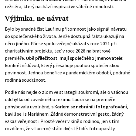
režiséra, který nachází inspiraci ve válečné minulosti.
Výjimka, ne návrat
Bylo by snadné číst Lauřinu přítomnost jako signál návratu
do společenského života. Jenže dostupná fakta ukazují na
něco jiného. Pár se spolu veřejně ukázal v roce 2021 při
charitativním projektu, teď v roce 2026 na bratrově
premiéře.
Obě příležitosti mají společného jmenovatele
:
konkrétní důvod, který přesahuje pouhou společenskou
povinnost. Jednou benefice v pandemickém období, podruhé
rodinná soudržnost.
Podle nás nejde o zlom ve strategii soukromí, ale o vzácnou
odchylku od zavedeného režimu. Laura se na premiéře
pohybovala uvolněně,
s Karlem se nebránili fotografování
,
bavili se i s Mariánem. Žádné demonstrativní gesto, žádný
vzkaz veřejnosti. Prostě večer v kině s rodinou, jen s tím
rozdílem, že v Lucerně stálo dvě stě lidí s fotoaparáty.