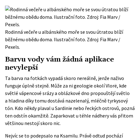
Rodinná večeře u albánského moře se svou útratou blíží
běžnému obědu doma. Ilustrační foto. Zdroj: Fia Marv /
Pexels.
Barvu vody vám žádná aplikace
nevylepší
Ta barva na fotkách vypadá skoro nereálně, jenže naživo
funguje úplně stejně. Může za ni geologie okolí Vlorë, kde
světlé vápencové srázy a oblázkové dno propouštějí světlo
a hladina díky tomu dostává nazelenalý, mléčně tyrkysový
tón. Kdo někdy plaval u Sardinie nebo řeckých ostrovů, pozná
ten odstín okamžitě. Zaparkovat u téhle nádhery vás přitom
většinou nestojí skoro nic.
Nejvíc se to podepsalo na Ksamilu. Právě odtud pochází