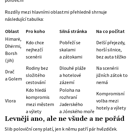
poloviční
Rozdíly mezi hlavními oblastmi přehledně shrnuje
následující tabulka:
Oblast
Pro koho
Silná stránka
Na co počítat
Himarë,
Kdo chce
Pobřeží se
Delší přejezdy,
Dhërmi,
nejhezčí
skalami
horší silnice,
Borsh
scenérii
a zátokami
bez auta těžko
(jih)
Rodiny bez
Dlouhé pláže
Na scenérii
Drač
složitého
a hotelové
jižních zátok to
a Golem
cestování
zázemí
nemá
Kdo hledá
Poloha na
Kompromisní
kompromis
rozhraní
Vlora
volba mezi
mezi městem
Jaderského
hotely a výlety
a výlety
a Jónského moře
Levněji ano, ale ne všude a ne pořád
Slib poloviční ceny platí, jen k němu patří pár hvězdiček.