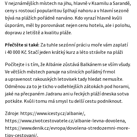
V nejznámějších místech na jihu, hlavně v Ksamilu a Sarandě,
ceny s rostoucí popularitou šplhají nahoru a v hlavní sezoně
bývá na plážích pořádně narváno. Kdo vyrazí hlavně kvůli
úsporám, měl by porovnávat nejen cenu hotelu, ale i polohu,
dopravu z letiště a kvalitu pláže.
Přečtěte si také:
Za tuhle sezónní práci u moře vám zaplatí
i 40 000 Kč. Stačí jeden krátký kurz a léto strávíte na pláži
Počítejte i s tím, že Albánie zůstává Balkánem se vším všudy.
Ve větších městech panuje na silnicích pořádný frmol
a upravenost rakouských letovisek tady hledat nemusíte.
Odměnou za to je ticho v odlehlejších zátokách pod horami,
jaké na přecpaném Jadranu ani u řeckých pláží dneska sotva
potkáte. Kvůli tomu má smysl tu delší cestu podniknout.
Zdroje: https://www.icesty.cz/albanie/,
https://www.zivotcestovatele.cz/albanie-levna-dovolena,
https://www.denik.cz/evropa/dovolena-stredozemni-more-
tipy-cestovani/,