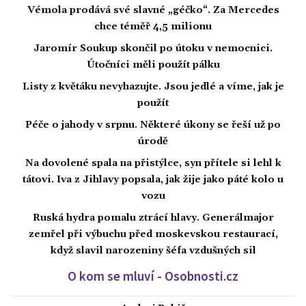
Vémola prodává své slavné „géčko“. Za Mercedes
chce téměř 4,5 milionu
Jaromír Soukup skončil po útoku v nemocnici.
Útočníci měli použít pálku
Listy z květáku nevyhazujte. Jsou jedlé a víme, jak je
použít
Péče o jahody v srpnu. Některé úkony se řeší už po
úrodě
Na dovolené spala na přistýlce, syn přítele si lehl k
tátovi. Iva z Jihlavy popsala, jak žije jako páté kolo u
vozu
Ruská hydra pomalu ztrácí hlavy. Generálmajor
zemřel při výbuchu před moskevskou restaurací,
když slavil narozeniny šéfa vzdušných sil
O kom se mluví - Osobnosti.cz