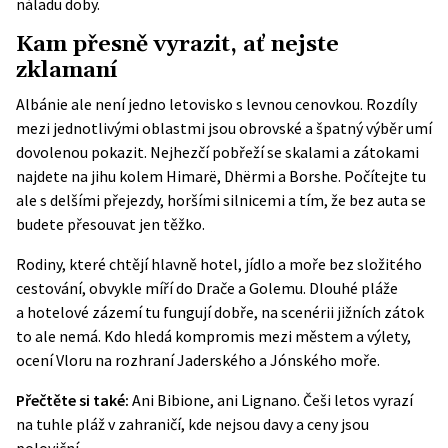
náladu doby.
Kam přesně vyrazit, ať nejste
zklamaní
Albánie ale není jedno letovisko s levnou cenovkou. Rozdíly
mezi jednotlivými oblastmi jsou obrovské a špatný výběr umí
dovolenou pokazit. Nejhezčí pobřeží se skalami a zátokami
najdete na jihu kolem Himarë, Dhërmi a Borshe. Počítejte tu
ale s delšími přejezdy, horšími silnicemi a tím, že bez auta se
budete přesouvat jen těžko.
Rodiny, které chtějí hlavně hotel, jídlo a moře bez složitého
cestování, obvykle míří do Drače a Golemu. Dlouhé pláže
a hotelové zázemí tu fungují dobře, na scenérii jižních zátok
to ale nemá. Kdo hledá kompromis mezi městem a výlety,
ocení Vloru na rozhraní Jaderského a Jónského moře.
Přečtěte si také:
Ani Bibione, ani Lignano. Češi letos vyrazí
na tuhle pláž v zahraničí, kde nejsou davy a ceny jsou