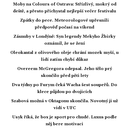
Moby na Colours of Ostrava: Střízlivý, mokrý od
deště, a přesto přichystal nejlepší večer festivalu
Zpátky do pece. Meteorologové upřesnili
předpověď počasí na víkend
Zásnuby v Londýně: Syn legendy Mekyho Žbirky
oznámil, že se žení
Oleokantal z olivového oleje chrání mozek myší, u
lidí zatím chybí důkaz
Overeem McGregora odepsal. Jeho tělo prý
skončilo před pěti lety
Dva týdny po Furym čeká Wacha šest soupeřů. Do
klece půjdou po dvojicích
Szabová možná v Oktagonu skončila. Novotný ji už
vidí v UFC
Usyk říká, že box je sport pro chudé. Luxus podle
něj bere motivaci