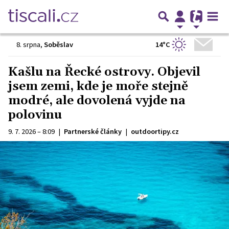
14°C
8. srpna
,
Soběslav
Kašlu na Řecké ostrovy. Objevil
jsem zemi, kde je moře stejně
modré, ale dovolená vyjde na
polovinu
9. 7. 2026 – 8:09
|
Partnerské články
|
outdoortipy.cz