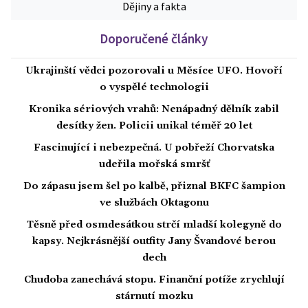
Dějiny a fakta
Doporučené články
Ukrajinští vědci pozorovali u Měsíce UFO. Hovoří
o vyspělé technologii
Kronika sériových vrahů: Nenápadný dělník zabil
desítky žen. Policii unikal téměř 20 let
Fascinující i nebezpečná. U pobřeží Chorvatska
udeřila mořská smršť
Do zápasu jsem šel po kalbě, přiznal BKFC šampion
ve službách Oktagonu
Těsně před osmdesátkou strčí mladší kolegyně do
kapsy. Nejkrásnější outfity Jany Švandové berou
dech
Chudoba zanechává stopu. Finanční potíže zrychlují
stárnutí mozku