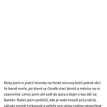
Roky jsem si platil letenky na řecké ostrovy kvůli jediné věci:
té barvě moře, po které se člověk vrací domů a měsíce na ni
vzpomíná. Letos jsem ale sedl do auta a dojel o kus dál na
Balkán. Našel jsem pobřeží, kde je voda stejně průzračná,
zátoky stejně tyrkysové a večeře pro celou rodinu nespolkne