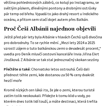
většina pohlednicových záběrů, co kolují po Instagramu, se
světlým pískem, dřevěnými pontony a drobnými ostrůvky
pár temp od břehu. Vypadá to jako drahý resort u Indického
oceánu, a přitom sem stačí dojet autem přes Balkán.
Proč Češi Albánii najednou objevili
Ještě před pár lety byla Albánie v hlavách Čechů spíš divočina
pro dobrodruhy. To se rychle mění. „Mezi lety 2024 a 2025
vzrostl zájem o tuto balkánskou zemi o devadesát procent,“
uvedla pro Deník mluvčí cestovní kanceláře Invia Jiřina Ekrt
Jirušková. Z Albánie se tak stal jednoznačný skokan sezóny.
Přečtěte si také:
Chorvatsko letos ostrouhá. Češi dali
přednost téhle zemi, kde dostanou za 50 % ceny dvakrát
hezčí moře
Kromě nízkých cen láká i to, že jde o zemi, kterou turisté
zatím tolik neokoukali. Přidejte k tomu klid u vody, po
kterém dnes tolik lidí touží, a máte destinaci, která trefila