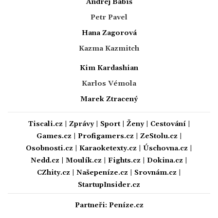
Andrej Babiš
Petr Pavel
Hana Zagorová
Kazma Kazmitch
Kim Kardashian
Karlos Vémola
Marek Ztracený
Tiscali.cz
|
Zprávy
|
Sport
|
Ženy
|
Cestování
|
Games.cz
|
Profigamers.cz
|
ZeStolu.cz
|
Osobnosti.cz
|
Karaoketexty.cz
|
Úschovna.cz
|
Nedd.cz
|
Moulík.cz
|
Fights.cz
|
Dokina.cz
|
CZhity.cz
|
Našepeníze.cz
|
Srovnám.cz
|
StartupInsider.cz
Partneři:
Peníze.cz