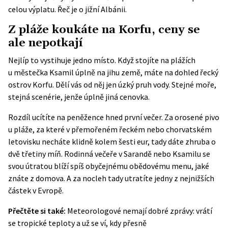
celou výplatu. Řeč je o jižní Albánii.
Z pláže koukáte na Korfu, ceny se
ale nepotkají
Nejlíp to vystihuje jedno místo. Když stojíte na plážích
u městečka Ksamil úplně na jihu země, máte na dohled řecký
ostrov Korfu. Dělí vás od něj jen úzký pruh vody. Stejné moře,
stejná scenérie, jenže úplně jiná cenovka.
Rozdíl ucítíte na peněžence hned první večer. Za orosené pivo
u pláže, za které v přemořeném řeckém nebo chorvatském
letovisku necháte klidně kolem šesti eur, tady dáte zhruba o
dvě třetiny míň. Rodinná večeře v Sarandě nebo Ksamilu se
svou útratou blíží spíš obyčejnému obědovému menu, jaké
znáte z domova. A za nocleh tady utratíte jedny z nejnižších
částek v Evropě.
Přečtěte si také:
Meteorologové nemají dobré zprávy: vrátí
se tropické teploty a už se ví, kdy přesně