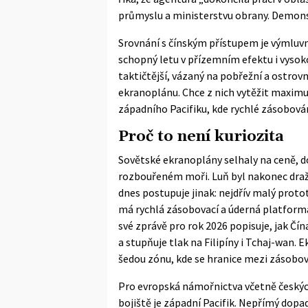
průmyslu a ministerstvu obrany. Demonst
Srovnání s čínským přístupem je výmluvné
schopný letu v přízemním efektu i vysoko
taktičtější, vázaný na pobřežní a ostrovn
ekranoplánu. Chce z nich vytěžit maximu
západního Pacifiku, kde rychlé zásobová
Proč to není kuriozita
Sovětské ekranoplány selhaly na ceně, d
rozbouřeném moři. Luň byl nakonec dražší
dnes postupuje jinak: nejdřív malý prot
má rychlá zásobovací a úderná platform
své
zprávě pro rok 2026
popisuje, jak Čí
a stupňuje tlak na Filipíny i Tchaj-wan.
šedou zónu, kde se hranice mezi zásobov
Pro evropská námořnictva včetně českýc
bojiště je západní Pacifik. Nepřímý dop