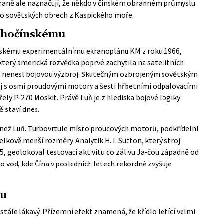
braně ale naznačují, že někdo v čínském obranném průmyslu
po sovětských obrech z Kaspického moře.
ihočínskému
ětskému experimentálnímu ekranoplánu KM z roku 1966,
který americká rozvědka poprvé zachytila na satelitních
dy nenesl bojovou výzbroj. Skutečným ozbrojeným sovětským
oj s osmi proudovými motory a šesti hřbetními odpalovacími
ely P-270 Moskit. Právě Luň je z hlediska bojové logiky
ě staví dnes.
i než Luň. Turbovrtule místo proudových motorů, podkřídelní
lkově menší rozměry. Analytik H. I. Sutton, který stroj
5, geolokoval testovací aktivitu do zálivu Ja-čou západně od
o vod, kde Čína v posledních letech rekordně zvyšuje
ou
y stále lákavý. Přízemní efekt znamená, že křídlo letící velmi