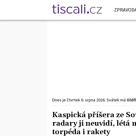
ZPRAVODA
Dnes je
čtvrtek
6. srpna
2026
.
Svátek má
Oldř
Kaspická příšera ze So
radary ji neuvidí, lét
torpéda i rakety