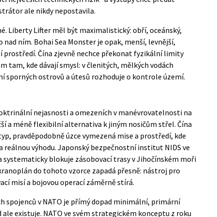
rátor ale nikdy nepostavila.
. Liberty Lifter měl být maximalistický: obří, oceánský,
 nad ním. Bohai Sea Monster je opak, menší, levnější,
í prostředí. Čína zjevně nechce překonat fyzikální limity
m tam, kde dávají smysl: v členitých, mělkých vodách
ní sporných ostrovů a útesů rozhoduje o kontrole území.
oktrinální nejasnosti a omezeních v manévrovatelnosti na
 a méně flexibilní alternativa k jiným nosičům střel. Čína
otyp, pravděpodobně úzce vymezená mise a prostředí, kde
a reálnou výhodu. Japonský bezpečnostní institut NIDS ve
na systematicky blokuje zásobovací trasy v Jihočínském moři
 Ekranoplán do tohoto vzorce zapadá přesně: nástroj pro
ací misí a bojovou operací záměrně stírá.
h spojenců v NATO je přímý dopad minimální, primární
ad ale existuje. NATO ve svém strategickém konceptu z roku