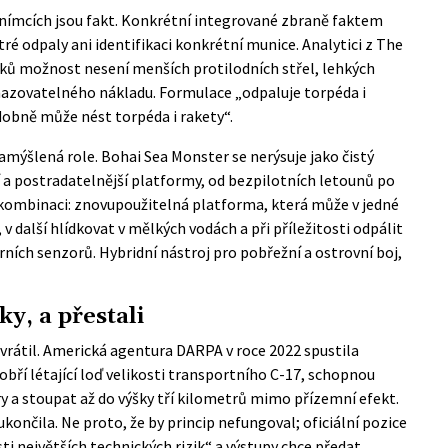
snímcích jsou fakt. Konkrétní integrované zbraně faktem
ré odpaly ani identifikaci konkrétní munice. Analytici z
The
íků možnost nesení menších protilodních střel, lehkých
azovatelného nákladu. Formulace „odpaluje torpéda i
dobně může nést torpéda i rakety“.
zamýšlená role. Bohai Sea Monster se nerýsuje jako čistý
ší a postradatelnější platformy, od bezpilotních letounů po
v kombinaci: znovupoužitelná platforma, která může v jedné
 další hlídkovat v mělkých vodách a při příležitosti odpálit
rních senzorů. Hybridní nástroj pro pobřežní a ostrovní boj,
ky, a přestali
 vrátil. Americká agentura DARPA v roce 2022 spustila
obří létající loď velikosti transportního C-17, schopnou
y a stoupat až do výšky tří kilometrů mimo přízemní efekt.
ončila. Ne proto, že by princip nefungoval; oficiální pozice
sti největších technických rizik“ a výstupy chce předat