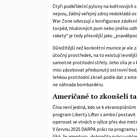
Čtyři podkřídelní pylony na květnových 
nejsou, žádný veřejný zdroj nedokládá ost
War Zone
odvozují z konfigurace závěsn
torpéd, hlubinných pum nebo jiného odh
rakety“ je tedy přesnější jako „pravděpo
Důležitější než konkrétní munice je ale 
útočný prostředek, na to existují levněj
samotné protilodní střely. Jeho síla je 
misi zásobovat předsunutý ostrovní bod, v
lehkou protilodní zbraň podle dat z exte
ne náhrada bombardéru.
Američané to zkoušeli ta
Čína není jediná, kdo se k ekranoplánům
program
Liberty Lifter
s ambicí postavit 
operovat ve vlnách o výšce přes dva metr
V červnu 2025 DARPA práci na programu uk
říká, že agentura „dokončila práci v obla