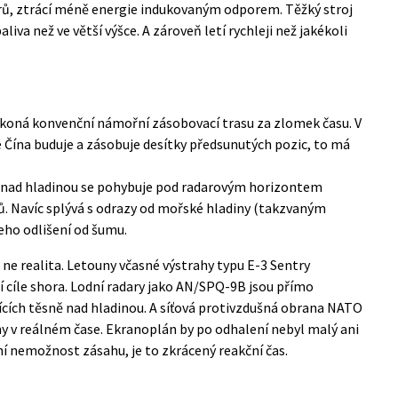
trů, ztrácí méně energie indukovaným odporem. Těžký stroj
liva než ve větší výšce. A zároveň letí rychleji než jakékoli
oná konvenční námořní zásobovací trasu za zlomek času. V
 Čína buduje a zásobuje desítky předsunutých pozic, to má
ně nad hladinou se pohybuje pod radarovým horizontem
ů. Navíc splývá s odrazy od mořské hladiny (takzvaným
eho odlišení od šumu.
, ne realita. Letouny včasné výstrahy typu E-3 Sentry
í cíle shora. Lodní radary jako AN/SPQ-9B jsou přímo
cích těsně nad hladinou. A
síťová protivzdušná obrana NATO
ny v reálném čase. Ekranoplán by po odhalení nebyl malý ani
ní nemožnost zásahu, je to zkrácený reakční čas.