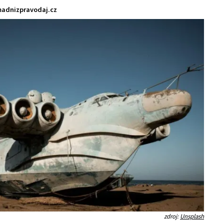
adnizpravodaj.cz
zdroj:
Unsplash