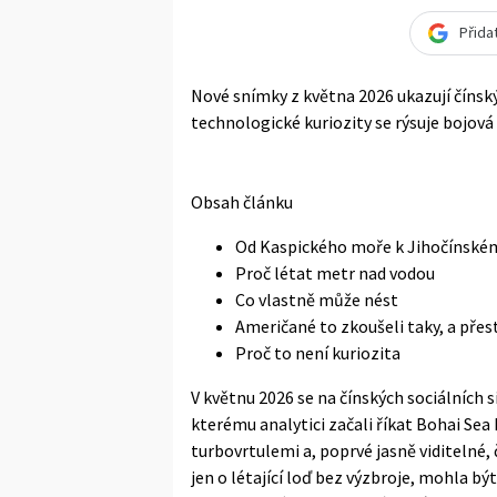
Přida
Nové snímky z května 2026 ukazují čínský
technologické kuriozity se rýsuje bojová
Obsah článku
Od Kaspického moře k Jihočínské
Proč létat metr nad vodou
Co vlastně může nést
Američané to zkoušeli taky, a přest
Proč to není kuriozita
V květnu 2026 se na čínských sociálních sí
kterému analytici začali říkat Bohai Sea
turbovrtulemi a, poprvé jasně viditelné, 
jen o létající loď bez výzbroje, mohla