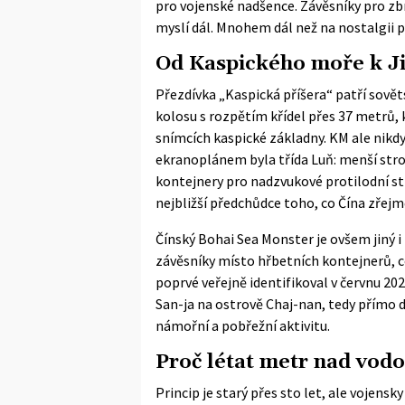
pro vojenské nadšence. Závěsníky pro z
myslí dál. Mnohem dál než na nostalgii 
Od Kaspického moře k J
Přezdívka „Kaspická příšera“ patří sov
kolosu s rozpětím křídel přes 37 metrů, 
snímcích kaspické základny. KM ale nik
ekranoplánem byla třída Luň: menší str
kontejnery pro nadzvukové protilodní stř
nejbližší předchůdce toho, co Čína zřejm
Čínský Bohai Sea Monster je ovšem jiný 
závěsníky místo hřbetních kontejnerů, ce
poprvé veřejně identifikoval
v červnu 202
San-ja na ostrově Chaj-nan, tedy přímo d
námořní a pobřežní aktivitu.
Proč létat metr nad vod
Princip je starý přes sto let, ale vojensk