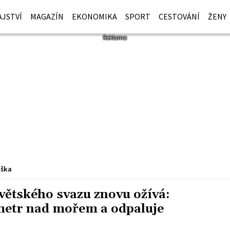
JSTVÍ
MAGAZÍN
EKONOMIKA
SPORT
CESTOVÁNÍ
ŽENY
iška
větského svazu znovu ožívá:
á metr nad mořem a odpaluje