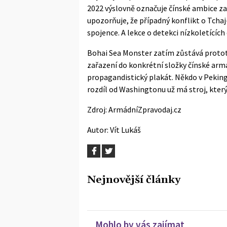
2022 výslovně označuje čínské ambice z
upozorňuje, že případný konflikt o Tchaj
spojence. A lekce o detekci nízkoletících 
Bohai Sea Monster zatím zůstává protot
zařazení do konkrétní složky čínské armády
propagandistický plakát. Někdo v Pekingu
rozdíl od Washingtonu už má stroj, který
Zdroj:
ArmádníZpravodaj.cz
Autor:
Vít Lukáš
Nejnovější články
Mohlo by vás zajímat