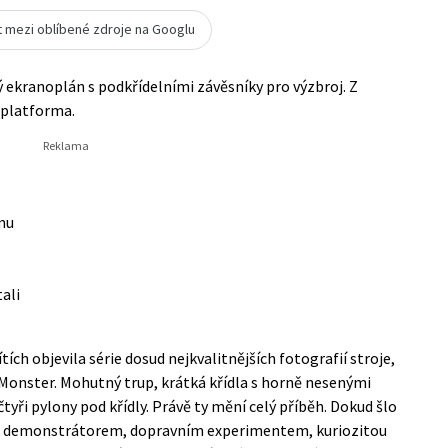
t mezi oblíbené zdroje na Googlu
 ekranoplán s podkřídelními závěsníky pro výzbroj. Z
 platforma.
mu
ali
tích objevila série dosud nejkvalitnějších fotografií stroje,
 Monster. Mohutný trup, krátká křídla s horně nesenými
čtyři pylony pod křídly. Právě ty mění celý příběh. Dokud šlo
 být demonstrátorem, dopravním experimentem, kuriozitou