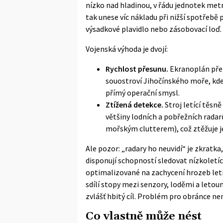
nízko nad hladinou, v řádu jednotek me
tak unese víc nákladu při nižší spotřebě pa
výsadkové plavidlo nebo zásobovací loď.
Vojenská výhoda je dvojí:
Rychlost přesunu.
Ekranoplán přek
souostroví Jihočínského moře, kde
přímý operační smysl.
Ztížená detekce.
Stroj letící těs
většiny lodních a pobřežních radar
mořským clutterem), což ztěžuje j
Ale pozor: „radary ho neuvidí“ je zkratka
disponují schopností sledovat nízkoletíc
optimalizované na zachycení hrozeb letí
sdílí stopy mezi senzory, loděmi a letou
zvlášť hbitý cíl. Problém pro obránce ne
Co vlastně může nést