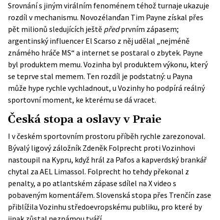
Srovnání s jiným virálním fenoménem téhož turnaje ukazuje
rozdíl v mechanismu. Novozélanďan Tim Payne získal přes
pět milionů sledujících ještě
před
prvním zápasem;
argentinský influencer El Scarso z něj udělal „nejméně
známého hráče MS“ a internet se postaral o zbytek. Payne
byl produktem memu. Vozinha byl produktem výkonu, který
se teprve stal memem. Ten rozdíl je podstatný: u Payna
může hype rychle vychladnout, u Vozinhy ho podpírá reálný
sportovní moment, ke kterému se dá vracet.
Česká stopa a oslavy v Praie
I v českém sportovním prostoru příběh rychle zarezonoval.
Bývalý ligový záložník Zdeněk Folprecht proti Vozinhovi
nastoupil na Kypru, když hrál za Pafos a kapverdský brankář
chytal za AEL Limassol. Folprecht ho tehdy překonal z
penalty, a po atlantském zápase sdílel na X video s
pobaveným komentářem. Slovenská stopa přes Trenčín zase
přiblížila Vozinhu středoevropskému publiku, pro které by
jinak zůstal neznámou tváří.