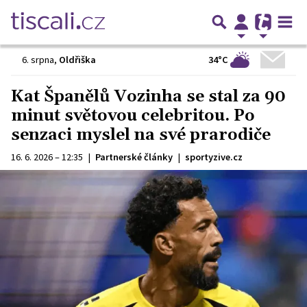
34°C
6. srpna
,
Oldřiška
Kat Španělů Vozinha se stal za 90
minut světovou celebritou. Po
senzaci myslel na své prarodiče
16. 6. 2026 – 12:35
|
Partnerské články
|
sportyzive.cz