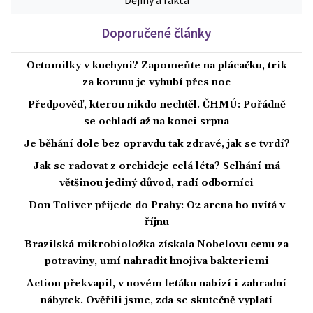
Dějiny a fakta
Doporučené články
Octomilky v kuchyni? Zapomeňte na plácačku, trik
za korunu je vyhubí přes noc
Předpověď, kterou nikdo nechtěl. ČHMÚ: Pořádně
se ochladí až na konci srpna
Je běhání dole bez opravdu tak zdravé, jak se tvrdí?
Jak se radovat z orchideje celá léta? Selhání má
většinou jediný důvod, radí odborníci
Don Toliver přijede do Prahy: O2 arena ho uvítá v
říjnu
Brazilská mikrobioložka získala Nobelovu cenu za
potraviny, umí nahradit hnojiva bakteriemi
Action překvapil, v novém letáku nabízí i zahradní
nábytek. Ověřili jsme, zda se skutečně vyplatí