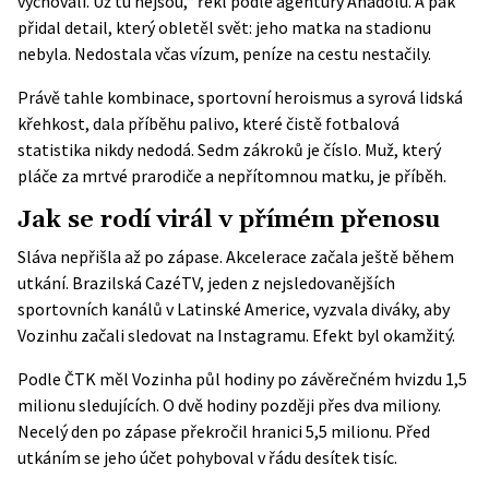
vychovali. Už tu nejsou,“ řekl podle agentury
Anadolu
. A pak
přidal detail, který obletěl svět: jeho matka na stadionu
nebyla. Nedostala včas vízum, peníze na cestu nestačily.
Právě tahle kombinace, sportovní heroismus a syrová lidská
křehkost, dala příběhu palivo, které čistě fotbalová
statistika nikdy nedodá. Sedm zákroků je číslo. Muž, který
pláče za mrtvé prarodiče a nepřítomnou matku, je příběh.
Jak se rodí virál v přímém přenosu
Sláva nepřišla až po zápase. Akcelerace začala ještě během
utkání. Brazilská CazéTV, jeden z nejsledovanějších
sportovních kanálů v Latinské Americe, vyzvala diváky, aby
Vozinhu začali sledovat na Instagramu. Efekt byl okamžitý.
Podle ČTK měl Vozinha půl hodiny po závěrečném hvizdu 1,5
milionu sledujících. O dvě hodiny později přes dva miliony.
Necelý den po zápase překročil hranici 5,5 milionu. Před
utkáním se jeho účet pohyboval v řádu desítek tisíc.