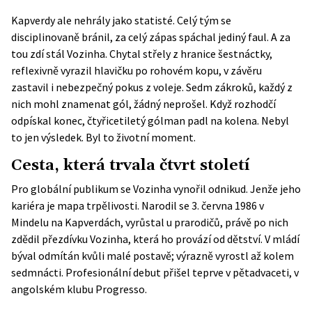
Kapverdy ale nehrály jako statisté. Celý tým se
disciplinovaně bránil, za celý zápas spáchal jediný faul. A za
tou zdí stál Vozinha. Chytal střely z hranice šestnáctky,
reflexivně vyrazil hlavičku po rohovém kopu, v závěru
zastavil i nebezpečný pokus z voleje. Sedm zákroků, každý z
nich mohl znamenat gól, žádný neprošel. Když rozhodčí
odpískal konec, čtyřicetiletý gólman padl na kolena. Nebyl
to jen výsledek. Byl to životní moment.
Cesta, která trvala čtvrt století
Pro globální publikum se Vozinha vynořil odnikud. Jenže jeho
kariéra je mapa trpělivosti. Narodil se 3. června 1986 v
Mindelu na Kapverdách, vyrůstal u prarodičů, právě po nich
zdědil přezdívku Vozinha, která ho provází od dětství. V mládí
býval odmítán kvůli malé postavě; výrazně vyrostl až kolem
sedmnácti. Profesionální debut přišel teprve v pětadvaceti, v
angolském klubu Progresso.