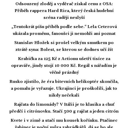
Odsouzený zloděj a vyděrač získal cenu z OSA:
Příběh rappera Hard Rica, který česká hudební
scéna raději neslyší
„Tentokrát píšu příběh podle sebe." Lela Ceterová
ukázala proměnu, fanoušci ji nemohli ani poznat
Stanislav Hložek si prošel velkým smutkem po
ztrátě syna: Bolest, se kterou se dodnes učí žít
Krabička za 125 Kč z Actionu ušetří tisíce za
opraváře, jindy stojí 10 000 Kč. Regál s nářadím je
věčně prázdný
Rusko zjistilo, že éra bitevních helikoptér skončila,
a pomalu je vyřazuje. Ukrajinci je proškolili, jak to
nikdy nečekali
Rajčata do limonády? V Itálii je to klasika a chuť
předčí i citrónovku. Stačí 500 g rajčat a jeden citrón
Kvete i v zimě a stačí mu kousek kořínku. Ptačinec
žabinec je noční můra zahrádkářů, dá se ho ale