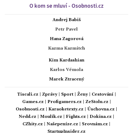
O kom se mluví - Osobnosti.cz
Andrej Babiš
Petr Pavel
Hana Zagorová
Kazma Kazmitch
Kim Kardashian
Karlos Vémola
Marek Ztracený
Tiscali.cz
|
Zprávy
|
Sport
|
Ženy
|
Cestování
|
Games.cz
|
Profigamers.cz
|
ZeStolu.cz
|
Osobnosti.cz
|
Karaoketexty.cz
|
Úschovna.cz
|
Nedd.cz
|
Moulík.cz
|
Fights.cz
|
Dokina.cz
|
CZhity.cz
|
Našepeníze.cz
|
Srovnám.cz
|
StartupInsider.cz