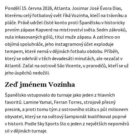
Pondělí 15. června 2026, Atlanta. Josimar José Évora Dias,
kterému celý fotbalový svět říká Vozinha, klečí na trávníku a
pláče. Právě udržel čisté konto proti Španělsku v historicky
prvním zápase Kapverd na mistrovství světa. Sedm zákroků,
nula inkasovaných gólů, titul muže zápasu. A zatímco on
objímá spoluhráče, jeho instagramový účet exploduje
tempem, které nemá v dějinách fotbalu obdobu. Příběh,
který se odehrál v těch devadesáti minutách, ale nezačal v
Atlantě. Začal na ostrově São Vicente, u prarodičů, kteří se už
jeho úspěchů nedožili.
Zeď jménem Vozinha
Španělsko vstupovalo do turnaje jako jeden z hlavních
favoritů. Lamine Yamal, Ferran Torres, strojově přesný
presink, a proti tomu tým z ostrovního státu s půl milionem
obyvatel, který se na světový šampionát kvalifikoval poprvé
v historii. Podle
Sky Sports
šlo o jeden z největších nepoměrů
sil v dějinách turnaje.