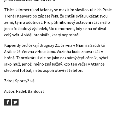
Tisíce kilometrů od Atlanty se mezitím slavilo v ulicích Praie.
Trenér Kapverd po zápase řekl, že chtěli světu ukázat svou
zemi, tým a odolnost. Pro půlmilionový ostrovní stát nešlo
jen o fotbalový výsledek, šlo o moment, kdy se na ně díval
celý svět. A viděl brankáře, který neprohrál.
Kapverdy teď čekají Uruguay 21. června v Miami a Saúdská
Arábie 26. června v Houstonu. Vozinha bude znovu stát v
bráně. Tentokrát už ale ne jako neznámý čtyřicátník, nýbrž
jako muž, jehož jméno zná každý, kdo ten večer v Atlantě
sledoval fotbal, nebo aspoň otevřel telefon.
Zdroj:
SportyŽivě
Autor:
Radek Bardouzl