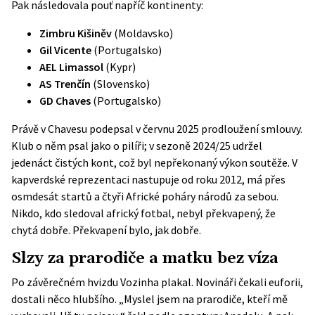
Pak následovala pouť napříč kontinenty:
Zimbru Kišiněv
(Moldavsko)
Gil Vicente
(Portugalsko)
AEL Limassol
(Kypr)
AS Trenčín
(Slovensko)
GD Chaves
(Portugalsko)
Právě v Chavesu podepsal v červnu 2025 prodloužení smlouvy.
Klub o něm psal jako o pilíři; v sezoně 2024/25 udržel
jedenáct čistých kont
, což byl nepřekonaný výkon soutěže. V
kapverdské reprezentaci nastupuje od roku 2012, má přes
osmdesát startů a čtyři Africké poháry národů za sebou.
Nikdo, kdo sledoval africký fotbal, nebyl překvapený, že
chytá dobře. Překvapení bylo, jak dobře.
Slzy za prarodiče a matku bez víza
Po závěrečném hvizdu Vozinha plakal. Novináři čekali euforii,
dostali něco hlubšího. „Myslel jsem na prarodiče, kteří mě