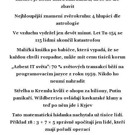
zbavit
Nejhloupější znamení zvěrokruhu: 4 hlupáci dle
astrologie
Ve vzduchu vydržel jen devět minut. Let Tu-154 se
115 lidmi skončil katastrofou
Maličká knížka po babičce, která vypadá, že se
každou chvíli rozpadne, může mít cenu tisíců korun
„Azbest IT světa“: 70 % světových transakcí běží na
programovacím jazyce z roku 1959. Nikdo ho
neumí nahradit
Střelba u Kremlu kvůli e-shopu za biliony, Putin
panikaří. Wildberries ovládají kavkazské klany a
teď po něm jde i Kyjev
Tato matematická hádanka nachytala už tisíce lidí.
Příklad 18 : 3 + 7 × 5 správně spočítají jen lidé, kteří
znají pořadí operací