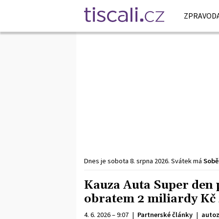
ZPRAVODA
Dnes je
sobota
8. srpna
2026
.
Svátek má
Sobě
Kauza Auta Super den p
obratem 2 miliardy Kč 
4. 6. 2026 – 9:07
|
Partnerské články
|
autoz