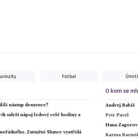
uriozity
Fotbal
Úmrtí
O kom se mlu
dálili nástup demence?
Andrej Babiš
rik udrží nápoj ledový celé hodiny a
Petr Pavel
Hana Zagorov
ořádného. Zatmění Slunce vystřídá
Kazma Kazmi