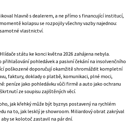
oval hlavně s dealerem, a ne přímo s financující institucí,
 V momentě kolapsu se rozpojily všechny vazby najednou:
 samotné vlastnictví.
Hlídače státu
ke konci května 2026 zahájena nebyla.
o přihlašování pohledávek a pasivní čekání na insolvenčního
jící poškozené doporučují okamžitě shromáždit kompletní
, faktury, doklady o platbě, komunikaci, plné moci,
eně: peníze jako pohledávku vůči firmě a auto jako ochranu
škrtnutí ze soupisu zajištěných věcí.
toho, jak křehký může být byznys postavený na rychlém
edu na to, jak lesklý je showroom. Miliardový obrat zakrýval
, aby se kolotoč zastavil na pár dní.