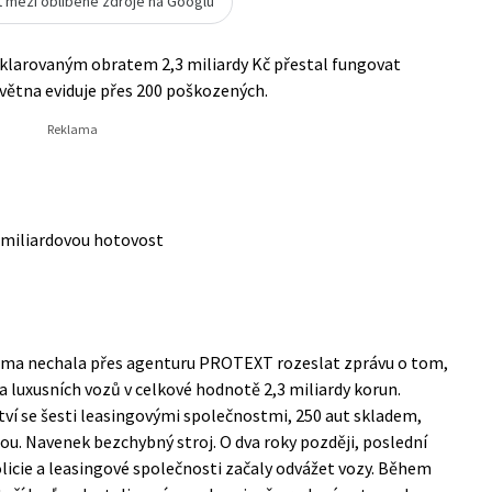
t mezi oblíbené zdroje na Googlu
klarovaným obratem 2,3 miliardy Kč přestal fungovat
května eviduje přes 200 poškozených.
 miliardovou hotovost
 sama nechala přes agenturu PROTEXT rozeslat zprávu o tom,
a luxusních vozů v celkové hodnotě 2,3 miliardy korun.
ví se šesti leasingovými společnostmi, 250 aut skladem,
hou. Navenek bezchybný stroj. O dva roky později, poslední
licie a leasingové společnosti začaly odvážet vozy. Během