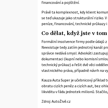
financování a pojištění.
Právě ta komplexnost, kdy klient komunik
se teď ukazuje jako strukturální riziko.
peníze, financování, technické průkazy i
Co dělat, když jste v tom
Formální insolvence firmy podle údajů z
Neexistuje tedy zatím jednotný kanál pr
správce nedává smysl. Advokáti zastupu
dokumentaci (kupní nebo komisní smlouvu
technický průkaz) a řešit dvě věci odděl
vlastnického práva, případně návrh na vy
Kauza Auta Super je učebnicový příklad 
obratu cizích peněz a cizích aut, bez ohl
likviditu v řádu jednotek milionů. Stačilo
Zdroj:
AutoŽivě.cz