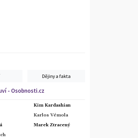
Dějiny a fakta
ví - Osobnosti.cz
Kim Kardashian
Karlos Vémola
á
Marek Ztracený
tch