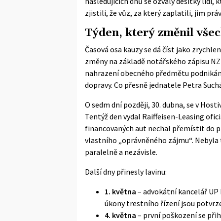
následujících dnů se ozvaly desítky lidí
zjistili, že vůz, za který zaplatili, jim pr
Týden, který změnil vše
Časová osa kauzy se dá číst jako zrychlen
změny na základě notářského zápisu NZ 4
nahrazení obecného předmětu podnikání 
dopravy. Co přesně jednatele Petra Suchá
O sedm dní později, 30. dubna, se v Hosti
Tentýž den vydal Raiffeisen-Leasing ofici
financovaných aut nechal přemístit do p
vlastního „oprávněného zájmu“. Nebyla to
paralelně a nezávisle.
Další dny přinesly lavinu:
1. května
– advokátní kancelář UP 
úkony trestního řízení jsou potvrz
4. května
– první poškození se přih