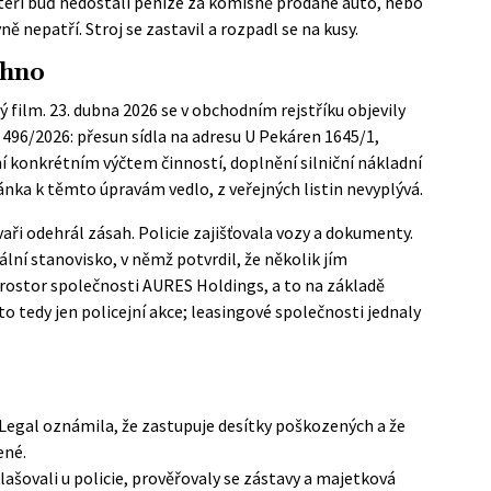
, kteří buď nedostali peníze za komisně prodané auto, nebo
ávně nepatří. Stroj se zastavil a rozpadl se na kusy.
chno
ý film. 23. dubna 2026 se v
obchodním rejstříku
objevily
96/2026: přesun sídla na adresu U Pekáren 1645/1,
konkrétním výčtem činností, doplnění silniční nákladní
nka k těmto úpravám vedlo, z veřejných listin nevyplývá.
vaři odehrál zásah. Policie zajišťovala vozy a dokumenty.
ální stanovisko, v němž potvrdil, že několik jím
rostor společnosti AURES Holdings, a to na základě
 tedy jen policejní akce; leasingové společnosti jednaly
Legal oznámila, že zastupuje desítky poškozených a že
ené.
lašovali u policie, prověřovaly se zástavy a majetková