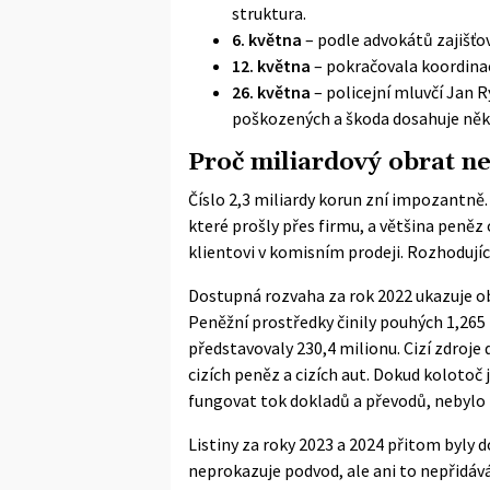
struktura.
6. května
– podle advokátů zajišťov
12. května
– pokračovala koordinac
26. května
– policejní mluvčí Jan R
poškozených a škoda dosahuje něko
Proč miliardový obrat n
Číslo 2,3 miliardy korun zní impozantně.
které prošly přes firmu, a většina peněz
klientovi v komisním prodeji. Rozhodující 
Dostupná
rozvaha za rok 2022
ukazuje ob
Peněžní prostředky činily pouhých 1,265 
představovaly 230,4 milionu. Cizí zdroje 
cizích peněz a cizích aut. Dokud kolotoč
fungovat tok dokladů a převodů, nebylo 
Listiny za roky 2023 a 2024 přitom byly d
neprokazuje podvod, ale ani to nepřidáv