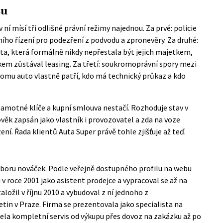
su
 ní mísí tři odlišné právní režimy najednou. Za prvé: policie
ního řízení pro podezření z podvodu a zpronevěry. Za druhé:
uta, která formálně nikdy nepřestala být jejich majetkem,
níkem zůstával leasing. Za třetí: soukromoprávní spory mezi
 komu auto vlastně patří, kdo má technický průkaz a kdo
amotné klíče a kupní smlouva nestačí. Rozhoduje stav v
člověk zapsán jako vlastník i provozovatel a zda na voze
ní. Řada klientů Auta Super právě tohle zjišťuje až teď.
 oboru nováček. Podle veřejně dostupného profilu na webu
 roce 2001 jako asistent prodejce a vypracoval se až na
ložil v říjnu 2010 a vybudoval z ní jednoho z
etin v Praze. Firma se prezentovala jako specialista na
zela kompletní servis od výkupu přes dovoz na zakázku až po