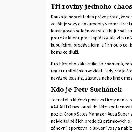
Tři roviny jednoho chao
Kauza je nepřehledná právě proto, že se v
zajišťuje vozy a dokumenty v rámci trest
leasingové společnosti si stahují zpět a
protože klient platil splátky, ale vlast
kupujícími, prodávajícími a firmou o to,
komu co dluží.
Pro běžného zákazníka to znamená, že s
registru silničních vozidel, tedy zda je 
nevázne leasing, zástava nebo jiné omeze
Kdo je Petr Suchánek
Jednatel a klíčová postava firmy není v
AAA AUTO nastoupil do této společnosti v
pozici Group Sales Manager. Auta Super za
nejviditelnějších prodejců prémiových oj
zánovní, sportovní a luxusní vozy a nabí