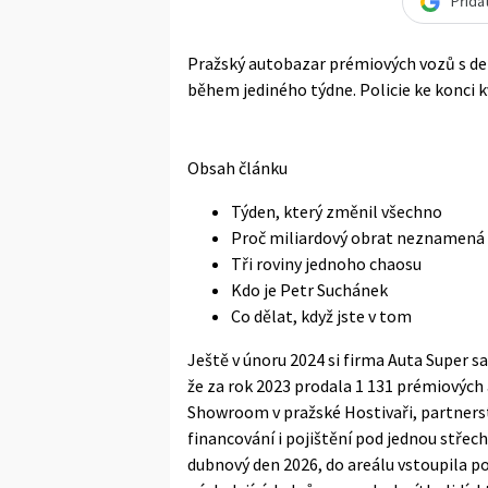
Přida
Pražský autobazar prémiových vozů s de
během jediného týdne. Policie ke konci 
Obsah článku
Týden, který změnil všechno
Proč miliardový obrat neznamená
Tři roviny jednoho chaosu
Kdo je Petr Suchánek
Co dělat, když jste v tom
Ještě v únoru 2024 si firma Auta Super
že za rok 2023 prodala 1 131 prémiových 
Showroom v pražské Hostivaři, partnerst
financování i pojištění pod jednou střec
dubnový den 2026, do areálu vstoupila po