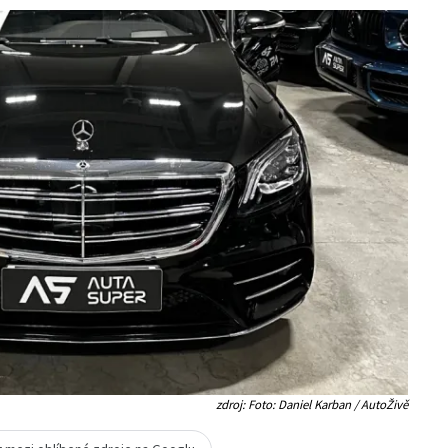
zdroj: Foto: Daniel Karban / AutoŽivě