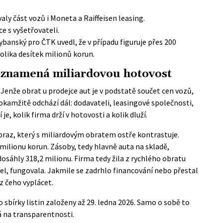
aly část vozů i Moneta a Raiffeisen leasing.
e s vyšetřovateli.
ybanský pro ČTK uvedl, že v případu figuruje přes 200
lika desítek milionů korun.
eznamená miliardovou hotovost
 Jenže obrat u prodejce aut je v podstatě součet cen vozů,
 okamžitě odchází dál: dodavateli, leasingové společnosti,
je, kolik firma drží v hotovosti a kolik dluží.
raz, který s miliardovým obratem ostře kontrastuje.
milionu korun. Zásoby, tedy hlavně auta na skladě,
dosáhly 318,2 milionu. Firma tedy žila z rychlého obratu
 jel, fungovala. Jakmile se zadrhlo financování nebo přestal
z čeho vyplácet.
o sbírky listin založeny až 29. ledna 2026. Samo o sobě to
á na transparentnosti.