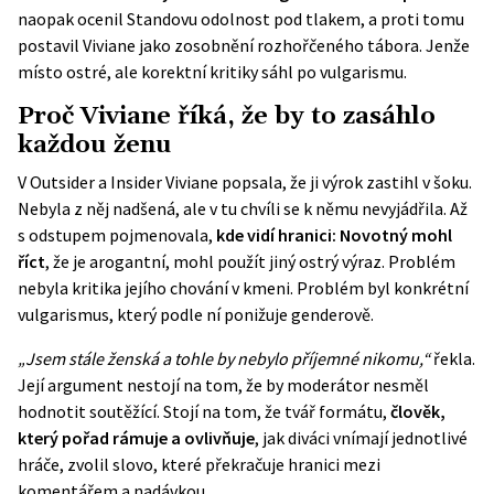
naopak ocenil Standovu odolnost pod tlakem, a proti tomu
postavil Viviane jako zosobnění rozhořčeného tábora. Jenže
místo ostré, ale korektní kritiky sáhl po vulgarismu.
Proč Viviane říká, že by to zasáhlo
každou ženu
V Outsider a Insider Viviane popsala, že ji výrok zastihl v šoku.
Nebyla z něj nadšená, ale v tu chvíli se k němu nevyjádřila. Až
s odstupem pojmenovala,
kde vidí hranici: Novotný mohl
říct
, že je arogantní, mohl použít jiný ostrý výraz. Problém
nebyla kritika jejího chování v kmeni. Problém byl konkrétní
vulgarismus, který podle ní ponižuje genderově.
„Jsem stále ženská a tohle by nebylo příjemné nikomu,“
řekla.
Její argument nestojí na tom, že by moderátor nesměl
hodnotit soutěžící. Stojí na tom, že tvář formátu,
člověk,
který pořad rámuje a ovlivňuje
, jak diváci vnímají jednotlivé
hráče, zvolil slovo, které překračuje hranici mezi
komentářem a nadávkou.