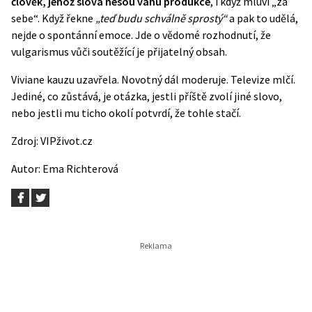
člověk, jehož slova nesou váhu produkce
, i když mluví „za
sebe“. Když řekne
„teď budu schválně sprostý“
a pak to udělá,
nejde o spontánní emoce. Jde o vědomé rozhodnutí, že
vulgarismus vůči soutěžící je přijatelný obsah.
Viviane kauzu uzavřela. Novotný dál moderuje. Televize mlčí.
Jediné, co zůstává, je otázka, jestli příště zvolí jiné slovo,
nebo jestli mu ticho okolí potvrdí, že tohle stačí.
Zdroj:
VIPživot.cz
Autor:
Ema Richterová