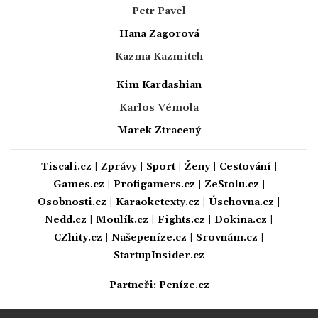
Petr Pavel
Hana Zagorová
Kazma Kazmitch
Kim Kardashian
Karlos Vémola
Marek Ztracený
Tiscali.cz
|
Zprávy
|
Sport
|
Ženy
|
Cestování
|
Games.cz
|
Profigamers.cz
|
ZeStolu.cz
|
Osobnosti.cz
|
Karaoketexty.cz
|
Úschovna.cz
|
Nedd.cz
|
Moulík.cz
|
Fights.cz
|
Dokina.cz
|
CZhity.cz
|
Našepeníze.cz
|
Srovnám.cz
|
StartupInsider.cz
Partneři:
Peníze.cz