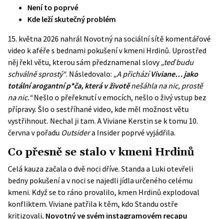
Není to poprvé
Kde leží skutečný problém
15. května 2026 nahrál Novotný na sociální sítě komentářové
video k aféře s bednami pokušení v kmeni Hrdinů. Uprostřed
něj řekl větu, kterou sám předznamenal slovy
„teď budu
schválně sprostý“
. Následovalo:
„A přichází
Viviane… jako
totální arogantní p*ča, která v životě
nešáhla na nic, prostě
na nic.“
Nešlo o přeřeknutí v emocích, nešlo o živý vstup bez
přípravy. Šlo o sestříhané video, kde měl možnost větu
vystřihnout. Nechal ji tam. A Viviane Kerstin se k tomu 10.
června v pořadu
Outsider
a Insider poprvé vyjádřila.
Co přesně se stalo v kmeni Hrdinů
Celá kauza začala o dvě noci dříve. Standa a Luki otevřeli
bedny pokušení a v noci se najedli jídla určeného celému
kmeni. Když se to ráno provalilo,
kmen Hrdinů explodoval
konfliktem
. Viviane patřila k těm, kdo Standu ostře
kritizovali
. Novotný ve svém instagramovém recapu