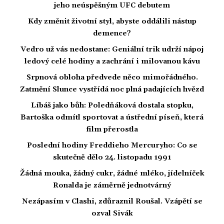
jeho neúspěšným UFC debutem
Kdy změnit životní styl, abyste oddálili nástup
demence?
Vedro už vás nedostane: Geniální trik udrží nápoj
ledový celé hodiny a zachrání i milovanou kávu
Srpnová obloha předvede něco mimořádného.
Zatmění Slunce vystřídá noc plná padajících hvězd
Líbáš jako bůh: Poledňáková dostala stopku,
Bartoška odmítl sportovat a ústřední píseň, která
film přerostla
Poslední hodiny Freddieho Mercuryho: Co se
skutečně dělo 24. listopadu 1991
Žádná mouka, žádný cukr, žádné mléko, jídelníček
Ronalda je záměrně jednotvárný
Nezápasím v Clashi, zdůraznil Roušal. Vzápětí se
ozval Sivák