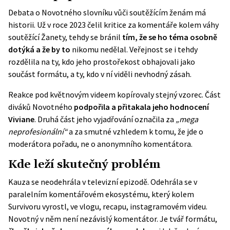
Debata o Novotného slovníku vůči soutěžícím ženám má
historii. Už v roce 2023 čelil kritice za komentáře kolem váhy
soutěžící Žanety, tehdy se bránil
tím, že se ho téma osobně
dotýká a že by to
nikomu nedělal. Veřejnost se i tehdy
rozdělila na ty, kdo jeho prostořekost obhajovali jako
součást formátu, a ty, kdo v ní viděli nevhodný zásah.
Reakce pod květnovým videem kopírovaly stejný vzorec. Část
diváků Novotného
podpořila a přitakala jeho hodnocení
Viviane
. Druhá část jeho vyjadřování označila za
„mega
neprofesionální“
a za smutné vzhledem k tomu, že jde o
moderátora pořadu, ne o anonymního komentátora.
Kde leží skutečný problém
Kauza se neodehrála v televizní epizodě. Odehrála se v
paralelním komentářovém ekosystému, který kolem
Survivoru vyrostl, ve vlogu, recapu, instagramovém videu.
Novotný v něm není nezávislý komentátor. Je tvář formátu,