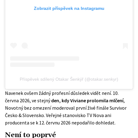
Zobrazit příspěvek na Instagramu
Příspěvek sdílený Otakar Šenkýř (@otakar.senkyr)
Navenek ovšem žádný profesní důsledek vidět není. 10.
června 2026, ve stejný
den, kdy Viviane prolomila mlčení
,
Novotný bez omezení
moderoval první živé finále Survivor
Česko & Slovensko
. Veřejné stanovisko TV Nova ani
producenta se k 12. červnu 2026 nepodařilo dohledat.
Není to poprvé