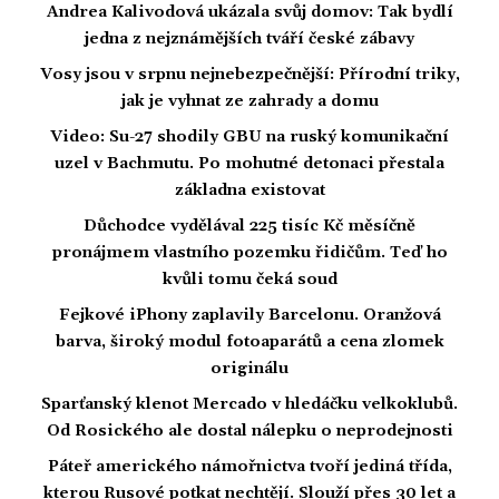
Andrea Kalivodová ukázala svůj domov: Tak bydlí
jedna z nejznámějších tváří české zábavy
Vosy jsou v srpnu nejnebezpečnější: Přírodní triky,
jak je vyhnat ze zahrady a domu
Video: Su-27 shodily GBU na ruský komunikační
uzel v Bachmutu. Po mohutné detonaci přestala
základna existovat
Důchodce vydělával 225 tisíc Kč měsíčně
pronájmem vlastního pozemku řidičům. Teď ho
kvůli tomu čeká soud
Fejkové iPhony zaplavily Barcelonu. Oranžová
barva, široký modul fotoaparátů a cena zlomek
originálu
Sparťanský klenot Mercado v hledáčku velkoklubů.
Od Rosického ale dostal nálepku o neprodejnosti
Páteř amerického námořnictva tvoří jediná třída,
kterou Rusové potkat nechtějí. Slouží přes 30 let a