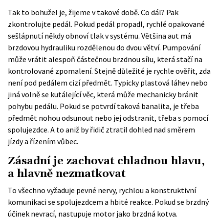
Tak to bohužel je, žijeme v takové době. Co dál? Pak
zkontrolujte pedál. Pokud pedál propadl, rychlé opakované
sešlápnutí někdy obnoví tlak v systému. Většina aut má
brzdovou hydrauliku rozdělenou do dvou větví. Pumpování
může vrátit alespoň částečnou brzdnou sílu, která stačí na
kontrolované zpomalení. Stejně důležité je rychle ověřit, zda
není pod pedálem cizí předmět. Typicky plastová láhev nebo
jiná volně se kutálející věc, která může mechanicky bránit
pohybu pedálu. Pokud se potvrdí taková banalita, je třeba
předmět nohou odsunout nebo jej odstranit, třeba s pomocí
spolujezdce. A to aniž by řidič ztratil dohled nad směrem
jízdy a řízením vůbec.
Zásadní je zachovat chladnou hlavu,
a hlavně nezmatkovat
To všechno vyžaduje pevné nervy, rychlou a konstruktivní
komunikaci se spolujezdcem a hbité reakce. Pokud se brzdný
účinek nevrací, nastupuje motor jako brzdná kotva.