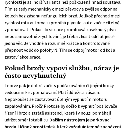
rychlosti je asi horší varianta než poškozená hnací soustava.
Tím se tedy mechanicky omezí převody a zvýší se odpor na
kolech bez zásahu nefungujících brzd. Jelikož přechod mezi
rychlostmi u automatu probíhá plynule, auto začne citelně
zpomalovat. Pokud do situace promlouvá zaseknutý plyn
nebo samovolné zrychlování, je třeba zkusit udělat ještě
jednu věc. Je vhodné a rozumné krátce a kontrolovaně
přepnout volič do polohy N. Tím se odpojí motor od kol a
zastaví akcelerace.
Pokud brzdy vypoví službu, náraz je
často nevyhnutelný
Teprve pak je dobré začít s podřazováním či jinými kroky
vedoucími ke zpomalování. Platí důležitá zásada.
Nepokoušet se zastavovat úplným vypnutím motoru
zapalováním. Proč? Protože by došlo k vypnutí posilovače
řízení i brzd a ztrátě asistencí, které i v nouzi pomáhají
udržet směr i stabilitu.
Dalším nástrojem je parkovací
brzda. Účinný prostředek, který vyžaduje jemné zacházení.