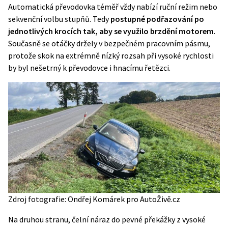
Automatická převodovka téměř vždy nabízí ruční režim nebo
sekvenční volbu stupňů. Tedy
postupné podřazování po
jednotlivých krocích tak, aby se využilo brzdění motorem
.
Současně se otáčky držely v bezpečném pracovním pásmu,
protože skok na extrémně nízký rozsah při vysoké rychlosti
by byl nešetrný k převodovce i hnacímu řetězci.
Zdroj fotografie: Ondřej Komárek pro AutoŽivě.cz
Na druhou stranu, čelní náraz do pevné překážky z vysoké