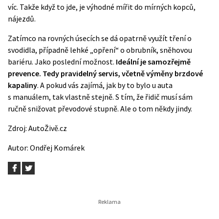
víc. Takže když to jde, je výhodné mířit do mírných kopců,
nájezdů.
Zatímco na rovných úsecích se dá opatrně využít tření o
svodidla, případně lehké „opření“ o obrubník, sněhovou
bariéru. Jako poslední možnost.
Ideální je samozřejmě
prevence. Tedy pravidelný servis, včetně výměny brzdové
kapaliny
. A pokud vás zajímá, jak by to bylo u auta
s manuálem, tak vlastně stejně. S tím, že řidič musí sám
ručně snižovat převodové stupně. Ale o tom někdy jindy.
Zdroj:
AutoŽivě.cz
Autor:
Ondřej Komárek