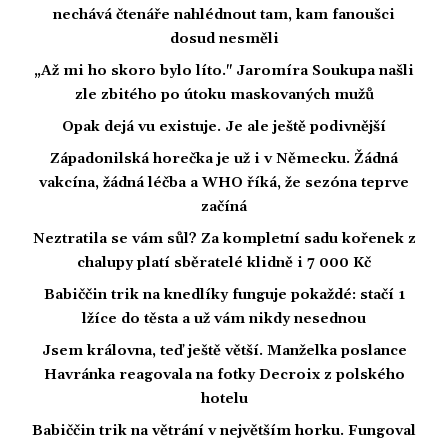
nechává čtenáře nahlédnout tam, kam fanoušci
dosud nesměli
„Až mi ho skoro bylo líto." Jaromíra Soukupa našli
zle zbitého po útoku maskovaných mužů
Opak dejá vu existuje. Je ale ještě podivnější
Západonilská horečka je už i v Německu. Žádná
vakcína, žádná léčba a WHO říká, že sezóna teprve
začíná
Neztratila se vám sůl? Za kompletní sadu kořenek z
chalupy platí sběratelé klidně i 7 000 Kč
Babiččin trik na knedlíky funguje pokaždé: stačí 1
lžíce do těsta a už vám nikdy nesednou
Jsem královna, teď ještě větší. Manželka poslance
Havránka reagovala na fotky Decroix z polského
hotelu
Babiččin trik na větrání v největším horku. Fungoval