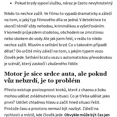
Pokud brzdy vypoví službu, náraz je často nevyhnutelný
Nikdo to nechce zažít. Ve filmu to vypadá dramaticky a záleží
na tom, o jaký typ filmového díla se jedná. V detektivce to
skončí téměř vždy nehodou, kriminálkou a vyšetřováním.
V komedii průjezdem stodolou, obchodem se zmrzlinou
nebo skokem do vody. Ale jak jsem řekl, v reálu to nikdo
nechce zažít. Mluvím o selhání brzd. Co v takovém případě
dělat? Do určité míry záleží na tom, s jakým typem vozu
člověk jede. Selhání brzd u vozu s automatickou převodovkou
je scénář, který zaskočí i zkušeného řidiče.
Motor je sice srdce auta, ale pokud
vůz nebzrdí, je to problém
Přesto existuje posloupnost kroků, které z chaosu a šoku
mohou udělat zvládnutelnou situaci. Co je třeba udělat jako
první? Udržet chladnou hlavu a začít hned situaci řešit.
Protože času a prostoru nemusí být nazbyt. Záleží na
rychlosti a místě, kde člověk jede.
Obvykle může být čas jen