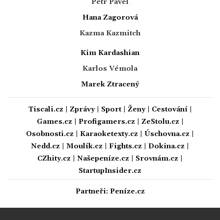
Petr Pavel
Hana Zagorová
Kazma Kazmitch
Kim Kardashian
Karlos Vémola
Marek Ztracený
Tiscali.cz
|
Zprávy
|
Sport
|
Ženy
|
Cestování
|
Games.cz
|
Profigamers.cz
|
ZeStolu.cz
|
Osobnosti.cz
|
Karaoketexty.cz
|
Úschovna.cz
|
Nedd.cz
|
Moulík.cz
|
Fights.cz
|
Dokina.cz
|
CZhity.cz
|
Našepeníze.cz
|
Srovnám.cz
|
StartupInsider.cz
Partneři:
Peníze.cz