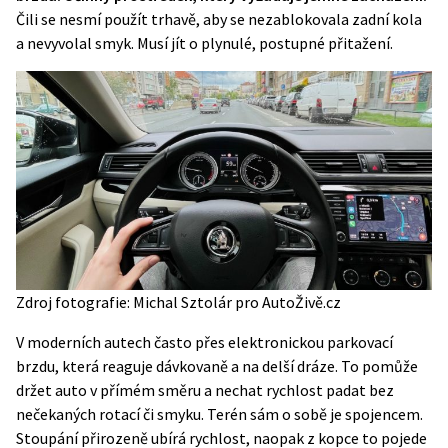
Čili se nesmí použít trhavě, aby se nezablokovala zadní kola
a nevyvolal smyk. Musí jít o plynulé, postupné přitažení.
Zdroj fotografie: Michal Sztolár pro AutoŽivě.cz
V moderních autech často přes elektronickou parkovací
brzdu, která reaguje dávkovaně a na delší dráze. To pomůže
držet auto v přímém směru a nechat rychlost padat bez
nečekaných rotací či smyku. Terén sám o sobě je spojencem.
Stoupání přirozeně ubírá rychlost, naopak z kopce to pojede