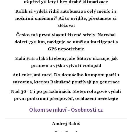
už před 30 lety i bez drahé klimatizace
Kolik si vydělá řidič autobusu za celý měsíc i s
nočními směnami? Až to uvidíte, přestanete si
stěžovat
Česko má první vlastní řízené střely. Narwhal
doletí 730 km, naviguje se umělou inteligencí a
GPS nepotřebuje
Malá Fatra láká hřebeny, ale Šútovo ukazuje, jak
pramen a výška vytvoří vodopád
Ani cukr, ani med. Do domácího kompotu patří 1
surovina, kterou Rakušané používají po generace
Nad 30 °C i po prázdninách. Meteorologové vydali
první podzimní předpověď, ochlazení nečekejte
O kom se mluví - Osobnosti.cz
Andrej Babiš