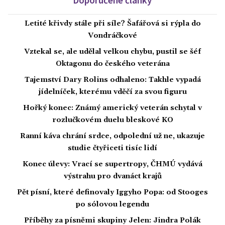
Letité křivdy stále při síle? Šafářová si rýpla do
Vondráčkové
Vztekal se, ale udělal velkou chybu, pustil se šéf
Oktagonu do českého veterána
Tajemství Dary Rolins odhaleno: Takhle vypadá
jídelníček, kterému vděčí za svou figuru
Hořký konec: Známý americký veterán schytal v
rozlučkovém duelu bleskové KO
Ranní káva chrání srdce, odpolední už ne, ukazuje
studie čtyřiceti tisíc lidí
Konec úlevy: Vrací se supertropy, ČHMÚ vydává
výstrahu pro dvanáct krajů
Pět písní, které definovaly Iggyho Popa: od Stooges
po sólovou legendu
Příběhy za písněmi skupiny Jelen: Jindra Polák