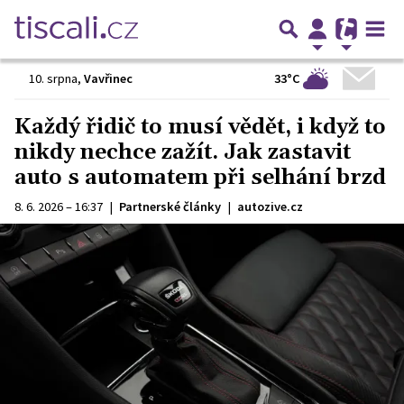
33°C
10. srpna
,
Vavřinec
Každý řidič to musí vědět, i když to
nikdy nechce zažít. Jak zastavit
auto s automatem při selhání brzd
8. 6. 2026 – 16:37
|
Partnerské články
|
autozive.cz