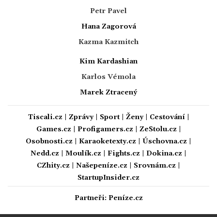
Petr Pavel
Hana Zagorová
Kazma Kazmitch
Kim Kardashian
Karlos Vémola
Marek Ztracený
Tiscali.cz
|
Zprávy
|
Sport
|
Ženy
|
Cestování
|
Games.cz
|
Profigamers.cz
|
ZeStolu.cz
|
Osobnosti.cz
|
Karaoketexty.cz
|
Úschovna.cz
|
Nedd.cz
|
Moulík.cz
|
Fights.cz
|
Dokina.cz
|
CZhity.cz
|
Našepeníze.cz
|
Srovnám.cz
|
StartupInsider.cz
Partneři:
Peníze.cz