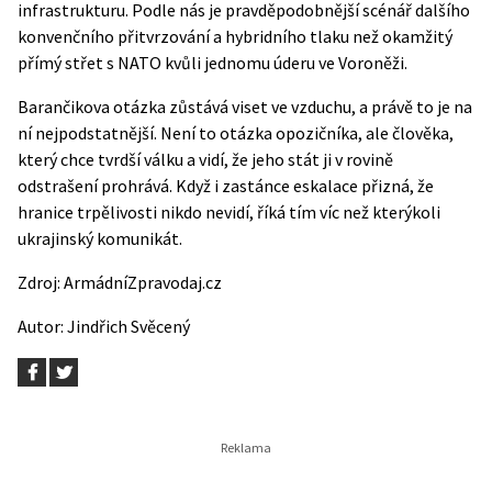
infrastrukturu. Podle nás je pravděpodobnější scénář dalšího
konvenčního přitvrzování a hybridního tlaku než okamžitý
přímý střet s NATO kvůli jednomu úderu ve Voroněži.
Barančikova otázka zůstává viset ve vzduchu, a právě to je na
ní nejpodstatnější. Není to otázka opozičníka, ale člověka,
který chce tvrdší válku a vidí, že jeho stát ji v rovině
odstrašení prohrává. Když i zastánce eskalace přizná, že
hranice trpělivosti nikdo nevidí, říká tím víc než kterýkoli
ukrajinský komunikát.
Zdroj:
ArmádníZpravodaj.cz
Autor:
Jindřich Svěcený