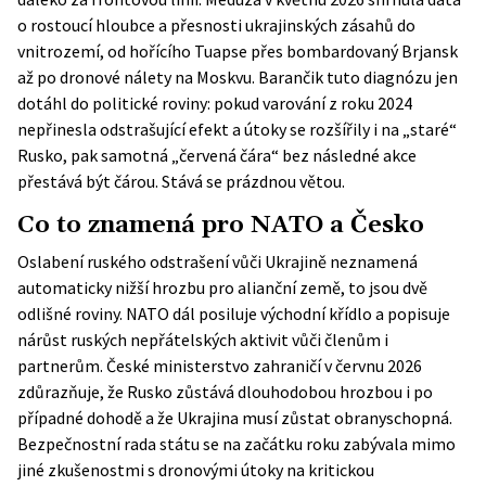
o rostoucí hloubce a přesnosti ukrajinských zásahů do
vnitrozemí, od hořícího Tuapse přes bombardovaný Brjansk
až po dronové nálety na Moskvu. Barančik tuto diagnózu jen
dotáhl do politické roviny: pokud varování z roku 2024
nepřinesla odstrašující efekt a útoky se rozšířily i na „staré“
Rusko, pak samotná „červená čára“ bez následné akce
přestává být čárou. Stává se prázdnou větou.
Co to znamená pro NATO a Česko
Oslabení ruského odstrašení vůči Ukrajině neznamená
automaticky nižší hrozbu pro alianční země, to jsou dvě
odlišné roviny. NATO dál posiluje východní křídlo a popisuje
nárůst ruských nepřátelských aktivit vůči členům i
partnerům. České ministerstvo zahraničí v červnu 2026
zdůrazňuje, že Rusko zůstává dlouhodobou hrozbou i po
případné dohodě a že Ukrajina musí zůstat obranyschopná.
Bezpečnostní rada státu se na začátku roku zabývala mimo
jiné zkušenostmi s dronovými útoky na kritickou