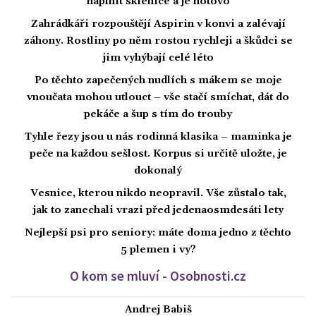
naplnit sklenice a je hotovo
Zahrádkáři rozpouštějí Aspirin v konvi a zalévají
záhony. Rostliny po něm rostou rychleji a škůdci se
jim vyhýbají celé léto
Po těchto zapečených nudlích s mákem se moje
vnoučata mohou utlouct – vše stačí smíchat, dát do
pekáče a šup s tím do trouby
Tyhle řezy jsou u nás rodinná klasika – maminka je
peče na každou sešlost. Korpus si určitě uložte, je
dokonalý
Vesnice, kterou nikdo neopravil. Vše zůstalo tak,
jak to zanechali vrazi před jedenaosmdesáti lety
Nejlepší psi pro seniory: máte doma jedno z těchto
5 plemen i vy?
O kom se mluví - Osobnosti.cz
Andrej Babiš