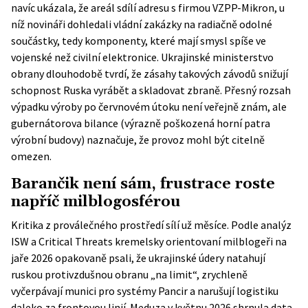
navíc ukázala, že areál sdílí adresu s firmou VZPP-Mikron, u
níž novináři dohledali vládní zakázky na radiačně odolné
součástky, tedy komponenty, které mají smysl spíše ve
vojenské než civilní elektronice. Ukrajinské ministerstvo
obrany dlouhodobě tvrdí, že zásahy takových závodů snižují
schopnost Ruska vyrábět a skladovat zbraně. Přesný rozsah
výpadku výroby po červnovém útoku není veřejně znám, ale
gubernátorova bilance (výrazně poškozená horní patra
výrobní budovy) naznačuje, že provoz mohl být citelně
omezen.
Barančik není sám, frustrace roste
napříč milblogosférou
Kritika z proválečného prostředí sílí už měsíce. Podle analýz
ISW a Critical Threats kremelsky orientovaní milblogeři na
jaře 2026 opakovaně psali, že ukrajinské údery natahují
ruskou protivzdušnou obranu „na limit“, zrychleně
vyčerpávají munici pro systémy Pancir a narušují logistiku
daleko za frontovou linií. Meduza v květnu 2026 shrnula data