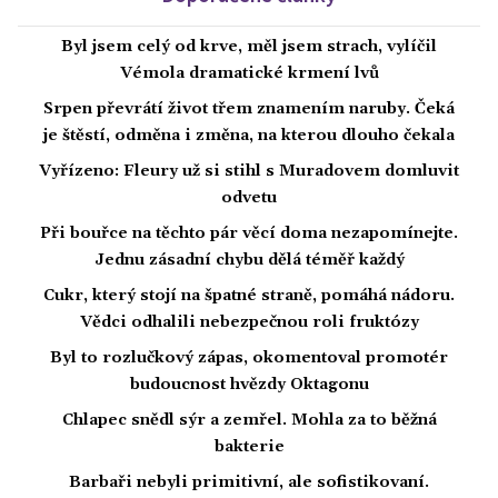
Byl jsem celý od krve, měl jsem strach, vylíčil
Vémola dramatické krmení lvů
Srpen převrátí život třem znamením naruby. Čeká
je štěstí, odměna i změna, na kterou dlouho čekala
Vyřízeno: Fleury už si stihl s Muradovem domluvit
odvetu
Při bouřce na těchto pár věcí doma nezapomínejte.
Jednu zásadní chybu dělá téměř každý
Cukr, který stojí na špatné straně, pomáhá nádoru.
Vědci odhalili nebezpečnou roli fruktózy
Byl to rozlučkový zápas, okomentoval promotér
budoucnost hvězdy Oktagonu
Chlapec snědl sýr a zemřel. Mohla za to běžná
bakterie
Barbaři nebyli primitivní, ale sofistikovaní.