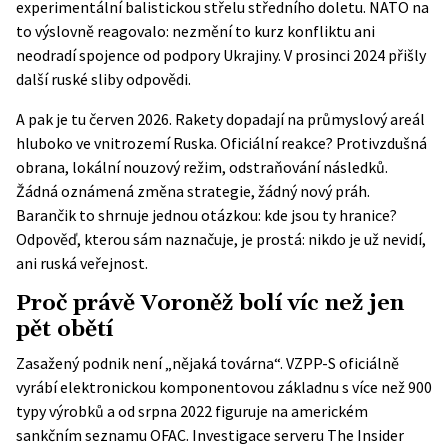
experimentální balistickou střelu středního doletu. NATO na
to
výslovně reagovalo
: nezmění to kurz konfliktu ani
neodradí spojence od podpory Ukrajiny. V prosinci 2024 přišly
další ruské sliby odpovědi.
A pak je tu červen 2026. Rakety dopadají na průmyslový areál
hluboko ve vnitrozemí Ruska. Oficiální reakce? Protivzdušná
obrana, lokální nouzový režim, odstraňování následků.
Žádná oznámená změna strategie, žádný nový práh.
Barančik to shrnuje jednou otázkou: kde jsou ty hranice?
Odpověď, kterou sám naznačuje, je prostá: nikdo je už nevidí,
ani ruská veřejnost.
Proč právě Voroněž bolí víc než jen
pět obětí
Zasažený podnik není „nějaká továrna“. VZPP-S oficiálně
vyrábí elektronickou komponentovou základnu s více než 900
typy výrobků a od srpna 2022 figuruje na americkém
sankčním seznamu
OFAC
. Investigace serveru The Insider