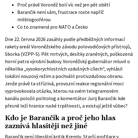
Proč právě Voroněž bolí víc než jen pět obětí
Barančik není sám, frustrace roste napříč
milblogosférou
Co to znamená pro NATO a Česko
Dne 22. června 2026 zasáhly podle předběžných informací
rakety areál Voroněžského závodu polovodičových přístrojů,
Sborka (VZPP-S). Pět mrtvých, desítky zraněných, poškozená
horní patra výrobní budovy. Voroněžský gubernátor mluvil o
několika „vysokorychlostních vzdušných cílech“, vyhlásil
lokální nouzový režim a pochválil protivzdušnou obranu.
Jenže právě ta střízlivá, provozní reakce regionální moci
vyprovokovala otázku, kterou na svém telegramovém
kanálu položil politolog a komentátor Jurij Barančik: kde
přesně leží hranice ruské trpělivosti, a existují ještě vůbec?
Kdo je Barančik a proč jeho hlas
zaznívá hlasitěji než jiné
Barančik není liberální kritik Kremlu. Starší profilace v