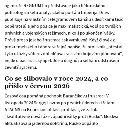
agentuře
REGNUM
ho představuje jako běloruského
politologa a šéfa analytického portálu Imperija. Dnes
publikuje na vlastním telegramovém kanálu s desítkami tisíc
odběratelů a jeho pozice je maximalistická, volá po tvrdších
právních a vojenských režimech, nikoli po ukončení války.
Právě proto je jeho frustrace tak výmluvná. Když člověk z
prokremelského tábora veřejně napíše, že protivník „přestal
tyto otázky vůbec zohledňovat ve svém bojovém plánování“,
nejde o pacifistický apel. Jde o diagnózu selhání odstrašení
zevnitř systému.
Co se slibovalo v roce 2024, a co
přišlo v červnu 2026
Časová osa pomáhá pochopit Barančikovu frustraci. V
listopadu 2024 Sergej Lavrov po prvních úderech střelami
ATACMS na Brjanskou oblast prohlásil, že začala
„kvalitativně nová fáze západní války proti Rusku“. Moskva
aktualizovala jadernou doktrínu, Rusko odpálilo