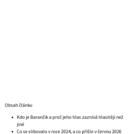
Obsah článku
Kdo je Barančik a proč jeho hlas zaznívá hlasitěji než
jiné
Co se slibovalo v roce 2024, a co přišlo v červnu 2026