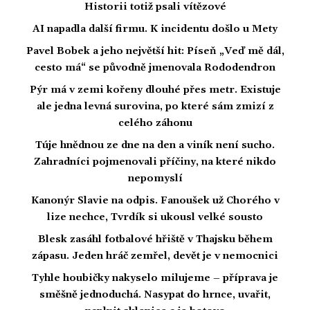
Historii totiž psali vítězové
AI napadla další firmu. K incidentu došlo u Mety
Pavel Bobek a jeho největší hit: Píseň „Veď mě dál,
cesto má“ se původně jmenovala Rododendron
Pýr má v zemi kořeny dlouhé přes metr. Existuje
ale jedna levná surovina, po které sám zmizí z
celého záhonu
Túje hnědnou ze dne na den a viník není sucho.
Zahradníci pojmenovali příčiny, na které nikdo
nepomyslí
Kanonýr Slavie na odpis. Fanoušek už Chorého v
lize nechce, Tvrdík si ukousl velké sousto
Blesk zasáhl fotbalové hřiště v Thajsku během
zápasu. Jeden hráč zemřel, devět je v nemocnici
Tyhle houbičky nakyselo milujeme – příprava je
směšně jednoduchá. Nasypat do hrnce, uvařit,