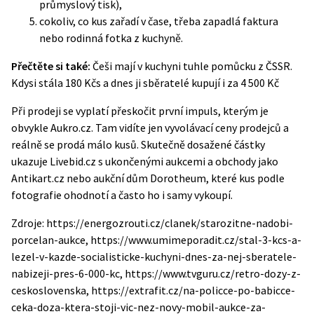
průmyslový tisk),
cokoliv, co kus zařadí v čase, třeba zapadlá faktura
nebo rodinná fotka z kuchyně.
Přečtěte si také:
Češi mají v kuchyni tuhle pomůcku z ČSSR.
Kdysi stála 180 Kčs a dnes ji sběratelé kupují i za 4 500 Kč
Při prodeji se vyplatí přeskočit první impuls, kterým je
obvykle Aukro.cz. Tam vidíte jen vyvolávací ceny prodejců a
reálně se prodá málo kusů. Skutečně dosažené částky
ukazuje Livebid.cz s ukončenými aukcemi a obchody jako
Antikart.cz nebo aukční dům Dorotheum, které kus podle
fotografie ohodnotí a často ho i samy vykoupí.
Zdroje: https://energozrouti.cz/clanek/starozitne-nadobi-
porcelan-aukce, https://www.umimeporadit.cz/stal-3-kcs-a-
lezel-v-kazde-socialisticke-kuchyni-dnes-za-nej-sberatele-
nabizeji-pres-6-000-kc, https://www.tvguru.cz/retro-dozy-z-
ceskoslovenska, https://extrafit.cz/na-policce-po-babicce-
ceka-doza-ktera-stoji-vic-nez-novy-mobil-aukce-za-