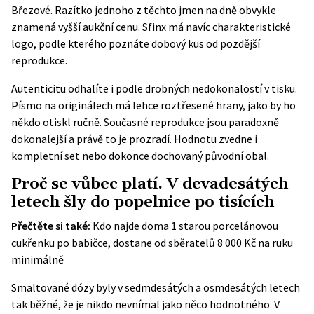
Březové. Razítko jednoho z těchto jmen na dně obvykle
znamená vyšší aukční cenu. Sfinx má navíc charakteristické
logo, podle kterého poznáte dobový kus od pozdější
reprodukce.
Autenticitu odhalíte i podle drobných nedokonalostí v tisku.
Písmo na originálech má lehce roztřesené hrany, jako by ho
někdo otiskl ručně. Současné reprodukce jsou paradoxně
dokonalejší a právě to je prozradí. Hodnotu zvedne i
kompletní set nebo dokonce dochovaný původní obal.
Proč se vůbec platí. V devadesátých
letech šly do popelnice po tisících
Přečtěte si také:
Kdo najde doma 1 starou porcelánovou
cukřenku po babičce, dostane od sběratelů 8 000 Kč na ruku
minimálně
Smaltované dózy byly v sedmdesátých a osmdesátých letech
tak běžné, že je nikdo nevnímal jako něco hodnotného. V