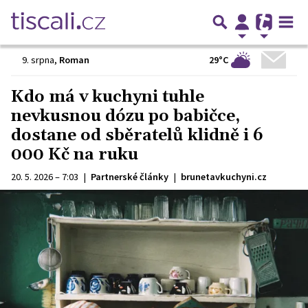
29°C
9. srpna
,
Roman
Kdo má v kuchyni tuhle
nevkusnou dózu po babičce,
dostane od sběratelů klidně i 6
000 Kč na ruku
20. 5. 2026 – 7:03
|
Partnerské články
|
brunetavkuchyni.cz