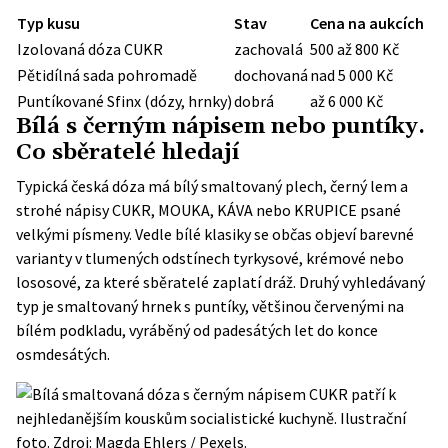
Typ kusu
Stav
Cena na aukcích
Izolovaná dóza CUKR
zachovalá
500 až 800 Kč
Pětidílná sada pohromadě
dochovaná
nad 5 000 Kč
Puntíkované Sfinx (dózy, hrnky)
dobrá
až 6 000 Kč
Bílá s černým nápisem nebo puntíky.
Co sběratelé hledají
Typická česká dóza má bílý smaltovaný plech, černý lem a
strohé nápisy CUKR, MOUKA, KÁVA nebo KRUPICE psané
velkými písmeny. Vedle bílé klasiky se občas objeví barevné
varianty v tlumených odstínech tyrkysové, krémové nebo
lososové, za které sběratelé zaplatí dráž. Druhý vyhledávaný
typ je smaltovaný hrnek s puntíky, většinou červenými na
bílém podkladu, vyráběný od padesátých let do konce
osmdesátých.