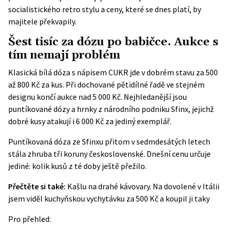
socialistického retro stylu a ceny, které se dnes platí, by
majitele překvapily.
Šest tisíc za dózu po babičce. Aukce s
tím nemají problém
Klasická bílá dóza s nápisem CUKR jde v dobrém stavu za 500
až 800 Kč za kus. Při dochované pětidílné řadě ve stejném
designu končí aukce nad 5 000 Kč. Nejhledanější jsou
puntíkované dózy a hrnky z národního podniku Sfinx, jejichž
dobré kusy atakují i 6 000 Kč za jediný exemplář.
Puntíkovaná dóza ze Sfinxu přitom v sedmdesátých letech
stála zhruba tři koruny československé. Dnešní cenu určuje
jediné: kolik kusů z té doby ještě přežilo.
Přečtěte si také:
Kašlu na drahé kávovary. Na dovolené v Itálii
jsem viděl kuchyňskou vychytávku za 500 Kč a koupil ji taky
Pro přehled: