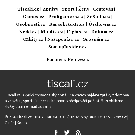
Tiscali.cz
|
Zprávy
|
Sport
|
Ženy
|
Cestování
|
Games.cz
|
Profigamers.cz
|
ZeStolu.cz
|
Osobnosti.cz
|
Karaoketexty.cz
|
Úschovna.cz
|
Nedd.cz
|
Moulík.cz
|
Fights.cz
|
Dokina.cz
|
CZhity.cz
|
Našepeníze.cz
|
Srovnám.cz
|
StartupInsider.cz
Partneři:
Peníze.cz
Tiscali.cz
je český zpravodajský portál, na kterém najdete
zprávy
z domova
a ze světa,
sport
, finance nebo servis s předpovědí počasí. Mezi oblíbené
služby patří i
e-mail zdarma
.
© 2026 Tiscali.cz |
TISCALI MEDIA, a.s.
|
Člen skupiny DIGNITY, s.r.o.
|
Kontakt
|
O nás
|
Kodex