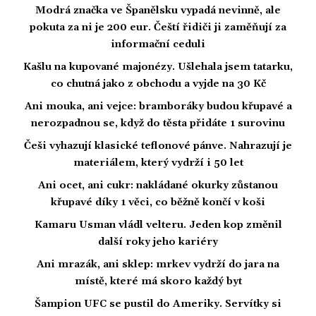
Modrá značka ve Španělsku vypadá nevinně, ale
pokuta za ni je 200 eur. Čeští řidiči ji zaměňují za
informační ceduli
Kašlu na kupované majonézy. Ušlehala jsem tatarku,
co chutná jako z obchodu a vyjde na 30 Kč
Ani mouka, ani vejce: bramboráky budou křupavé a
nerozpadnou se, když do těsta přidáte 1 surovinu
Češi vyhazují klasické teflonové pánve. Nahrazují je
materiálem, který vydrží i 50 let
Ani ocet, ani cukr: nakládané okurky zůstanou
křupavé díky 1 věci, co běžně končí v koši
Kamaru Usman vládl velteru. Jeden kop změnil
další roky jeho kariéry
Ani mrazák, ani sklep: mrkev vydrží do jara na
místě, které má skoro každý byt
Šampion UFC se pustil do Ameriky. Servítky si