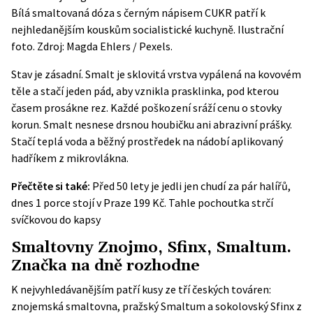
Bílá smaltovaná dóza s černým nápisem CUKR patří k
nejhledanějším kouskům socialistické kuchyně. Ilustrační
foto. Zdroj: Magda Ehlers / Pexels.
Stav je zásadní. Smalt je sklovitá vrstva vypálená na kovovém
těle a stačí jeden pád, aby vznikla prasklinka, pod kterou
časem prosákne rez. Každé poškození sráží cenu o stovky
korun. Smalt nesnese drsnou houbičku ani abrazivní prášky.
Stačí teplá voda a běžný prostředek na nádobí aplikovaný
hadříkem z mikrovlákna.
Přečtěte si také:
Před 50 lety je jedli jen chudí za pár halířů,
dnes 1 porce stojí v Praze 199 Kč. Tahle pochoutka strčí
svíčkovou do kapsy
Smaltovny Znojmo, Sfinx, Smaltum.
Značka na dně rozhodne
K nejvyhledávanějším patří kusy ze tří českých továren:
znojemská smaltovna, pražský Smaltum a sokolovský Sfinx z