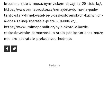
brousene-sklo-s-mosaznym-vickem-davaji-az-20-tisic-kc/,
https://www.primaprostor.cz/nenajdete-doma-na-pude-
tento-stary-hrnek-valel-se-v-ceskoslovenskych-kuchynich-
a-dnes-za-nej-sberatele-plati-i-10-000-kc/,
https://www.umimeporadit.cz/byla-skoro-v-kazde-
ceskoslovenske-domacnosti-a-stala-par-korun-dnes-muze-
mit-pro-sberatele-prekvapivou-hodnotu