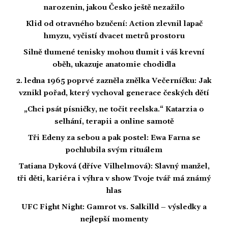
narozenin, jakou Česko ještě nezažilo
Klid od otravného bzučení: Action zlevnil lapač
hmyzu, vyčistí dvacet metrů prostoru
Silně tlumené tenisky mohou tlumit i váš krevní
oběh, ukazuje anatomie chodidla
2. ledna 1965 poprvé zazněla znělka Večerníčku: Jak
vznikl pořad, který vychoval generace českých dětí
„Chci psát písničky, ne točit reelska.“ Katarzia o
selhání, terapii a online samotě
Tři Edeny za sebou a pak postel: Ewa Farna se
pochlubila svým rituálem
Tatiana Dyková (dříve Vilhelmová): Slavný manžel,
tři děti, kariéra i výhra v show Tvoje tvář má známý
hlas
UFC Fight Night: Gamrot vs. Salkilld – výsledky a
nejlepší momenty