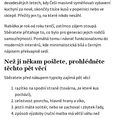
devadesátých letech, kdy Češi masivně vyměňovali vybavení
kuchyní za nové, skončily tisíce kusů v popelnici nebo ve
sklepě. Přežily jen ty, na které nikdo nesáhl.
Nabídka je rok od roku tenčí, zatímco zájem stoupá.
Sběratele přitahuje to, co bylo pro generaci jejich rodičů
samozřejmostí. Pomáhá tomu i návrat funkcionalismu do
moderních interiérů, kde minimalistická bílá s černým
nápisem překvapivě sedí.
Než ji někam pošlete, prohlédněte
těchto pět věcí
Sběratele před nákupem typicky zajímá pět věcí:
razítko na spodní straně (továrna, ze které kus
pochází),
celistvost povrchu, hlavně hrany a víko,
jestli máte solitér, nebo se zachoval i zbytek řady,
způsob výzdoby (ruční malba má větší váhu než