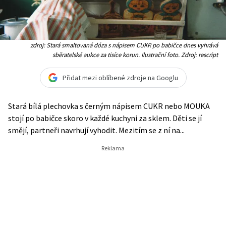
zdroj: Stará smaltovaná dóza s nápisem CUKR po babičce dnes vyhrává
sběratelské aukce za tisíce korun. Ilustrační foto. Zdroj: rescript
Přidat mezi oblíbené zdroje na Googlu
Stará bílá plechovka s černým nápisem CUKR nebo MOUKA
stojí po babičce skoro v každé kuchyni za sklem. Děti se jí
smějí, partneři navrhují vyhodit. Mezitím se z ní na...