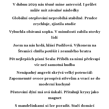
V dubnu 2029 nás těsně mine asteroid. I průlet
může mít závažné následky
Globální oteplování neprobíhá stabilně. Prudce
zrychluje, zjistila studie
Vybuchla obávaná sopka. V minulosti zabila stovky
lidí
Jsem na nás hrdá, hlásí Pudilová. Výkonem na
Štvanici chtěla potěšit i zesnulého bratra
Pět nejlepších písní Seala: Příběh za nimi překvapí
víc než samotná hudba
Nenápadný angrešt skrývá velký potenciál:
Zapomenuté ovoce prospívá střevům a vrací se do
moderní kuchyně
Pěstování dýní má svá úskalí. Přitahují krysy jako
magnet
S mandelinkami si lze poradit. Stačí domácí