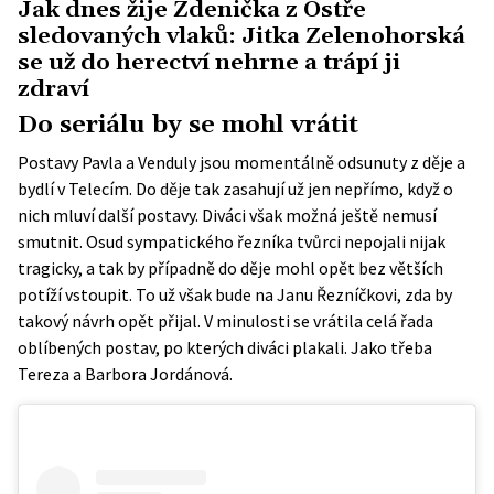
Jak dnes žije Zdenička z Ostře
sledovaných vlaků: Jitka Zelenohorská
se už do herectví nehrne a trápí ji
zdraví
Do seriálu by se mohl vrátit
Postavy Pavla a Venduly jsou momentálně odsunuty z děje a
bydlí v Telecím. Do děje tak zasahují už jen nepřímo, když o
nich mluví další postavy. Diváci však možná ještě nemusí
smutnit. Osud sympatického řezníka tvůrci nepojali nijak
tragicky, a tak by případně do děje mohl opět bez větších
potíží vstoupit. To už však bude na Janu Řezníčkovi, zda by
takový návrh opět přijal. V minulosti se vrátila celá řada
oblíbených postav, po kterých diváci plakali. Jako třeba
Tereza a Barbora Jordánová.