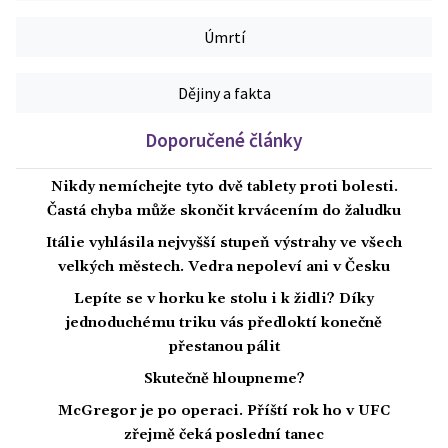
Úmrtí
Dějiny a fakta
Doporučené články
Nikdy nemíchejte tyto dvě tablety proti bolesti.
Častá chyba může skončit krvácením do žaludku
Itálie vyhlásila nejvyšší stupeň výstrahy ve všech
velkých městech. Vedra nepoleví ani v Česku
Lepíte se v horku ke stolu i k židli? Díky
jednoduchému triku vás předloktí konečně
přestanou pálit
Skutečně hloupneme?
McGregor je po operaci. Příští rok ho v UFC
zřejmě čeká poslední tanec