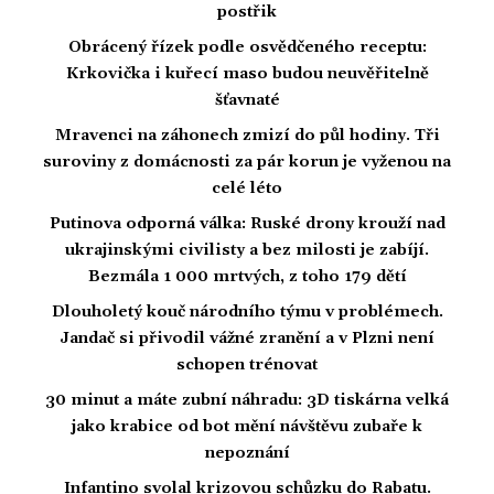
postřik
Obrácený řízek podle osvědčeného receptu:
Krkovička i kuřecí maso budou neuvěřitelně
šťavnaté
Mravenci na záhonech zmizí do půl hodiny. Tři
suroviny z domácnosti za pár korun je vyženou na
celé léto
Putinova odporná válka: Ruské drony krouží nad
ukrajinskými civilisty a bez milosti je zabíjí.
Bezmála 1 000 mrtvých, z toho 179 dětí
Dlouholetý kouč národního týmu v problémech.
Jandač si přivodil vážné zranění a v Plzni není
schopen trénovat
30 minut a máte zubní náhradu: 3D tiskárna velká
jako krabice od bot mění návštěvu zubaře k
nepoznání
Infantino svolal krizovou schůzku do Rabatu.