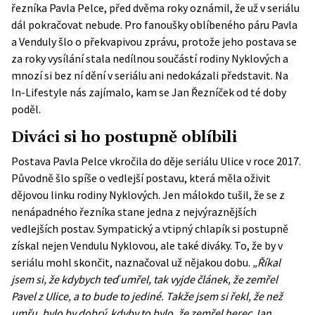
řezníka Pavla Pelce, před dvěma roky oznámil, že už v seriálu
dál pokračovat nebude. Pro fanoušky oblíbeného páru Pavla
a Venduly šlo o překvapivou zprávu, protože jeho postava se
za roky vysílání stala nedílnou součástí rodiny Nyklových a
mnozí si bez ní dění v seriálu ani nedokázali představit. Na
In-Lifestyle nás zajímalo, kam se Jan Řezníček od té doby
poděl.
Diváci si ho postupně oblíbili
Postava Pavla Pelce vkročila do děje seriálu Ulice v roce 2017.
Původně šlo spíše o vedlejší postavu, která měla oživit
dějovou linku rodiny Nyklových. Jen málokdo tušil, že se z
nenápadného řezníka stane jedna z nejvýraznějších
vedlejších postav. Sympatický a vtipný chlapík si postupně
získal nejen Vendulu Nyklovou, ale také diváky. To, že by v
seriálu mohl skončit, naznačoval už nějakou dobu.
„Říkal
jsem si, že kdybych teď umřel, tak vyjde článek, že zemřel
Pavel z Ulice, a to bude to jediné. Takže jsem si řekl, že než
umřu, bylo by dobrý, kdyby to bylo, že zemřel herec Jan