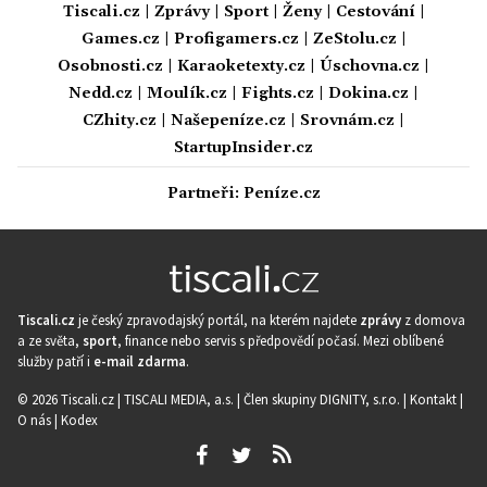
Tiscali.cz
|
Zprávy
|
Sport
|
Ženy
|
Cestování
|
Games.cz
|
Profigamers.cz
|
ZeStolu.cz
|
Osobnosti.cz
|
Karaoketexty.cz
|
Úschovna.cz
|
Nedd.cz
|
Moulík.cz
|
Fights.cz
|
Dokina.cz
|
CZhity.cz
|
Našepeníze.cz
|
Srovnám.cz
|
StartupInsider.cz
Partneři:
Peníze.cz
Tiscali.cz
je český zpravodajský portál, na kterém najdete
zprávy
z domova
a ze světa,
sport
, finance nebo servis s předpovědí počasí. Mezi oblíbené
služby patří i
e-mail zdarma
.
© 2026 Tiscali.cz |
TISCALI MEDIA, a.s.
|
Člen skupiny DIGNITY, s.r.o.
|
Kontakt
|
O nás
|
Kodex