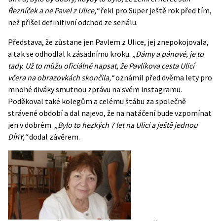
Řezníček a ne Pavel z Ulice,“
řekl pro Super ještě rok před tím,
než přišel definitivní odchod ze seriálu.
Představa, že zůstane jen Pavlem z Ulice, jej znepokojovala,
a tak se odhodlal k zásadnímu kroku.
„Dámy a pánové, je to
tady. Už to můžu oficiálně napsat, že Pavlíkova cesta Ulicí
včera na obrazovkách skončila,“
oznámil před dvěma lety pro
mnohé diváky smutnou zprávu na svém instagramu.
Poděkoval také kolegům a celému štábu za společně
strávené období a dal najevo, že na natáčení bude vzpomínat
jen v dobrém.
„Bylo to hezkých 7 let na Ulici a ještě jednou
DÍKY,“
dodal závěrem.