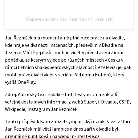
Příspěvek sdílený Jan Řezníček (@j.reznicek)
Jan Řezníček má momentálně plné ruce práce na divadle,
kde hraje ve dvanácti inscenacích, především v Divadle na
Jezerce. V létě jej diváci mohou vidět v představení Zimní
pohádka, se kterým vyjede po různých městech v Česku v
rámci Letních shakespearovských slavností. V televizi jej pak
mohli právě diváci vidět v seriálu Pád domu Kollerů, který
vysílá OnePlay.
Zdroj: Autorský text redakce In-Lifestyle.cz na základě
veřejně dostupných informací z webů
Super
,
i-Divadlo
,
ČSFD
,
Wikipedie
,
Instagram JanŘezníček
Tento příspěvek
Kam zmizel sympatický řezník Pavel z Ulice:
Jan Řezníček měl větší ambice a dnes září v divadle
byl
originálně publikován na webu
In-lifestyle.cz
.