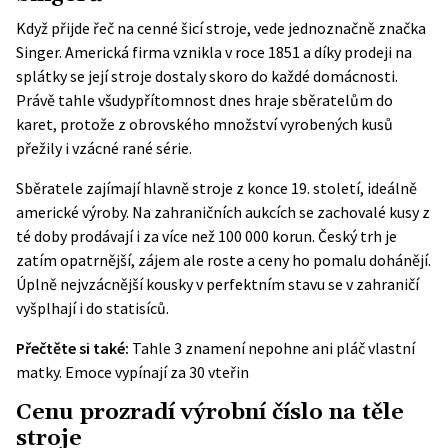
Když přijde řeč na cenné šicí stroje, vede jednoznačně značka
Singer. Americká firma vznikla v roce 1851 a díky prodeji na
splátky se její stroje dostaly skoro do každé domácnosti.
Právě tahle všudypřítomnost dnes hraje sběratelům do
karet, protože z obrovského množství vyrobených kusů
přežily i vzácné rané série.
Sběratele zajímají hlavně stroje z konce 19. století, ideálně
americké výroby. Na zahraničních aukcích se zachovalé kusy z
té doby prodávají i za více než 100 000 korun. Český trh je
zatím opatrnější, zájem ale roste a ceny ho pomalu dohánějí.
Úplně nejvzácnější kousky v perfektním stavu se v zahraničí
vyšplhají i do statisíců.
Přečtěte si také:
Tahle 3 znamení nepohne ani pláč vlastní
matky. Emoce vypínají za 30 vteřin
Cenu prozradí výrobní číslo na těle
stroje