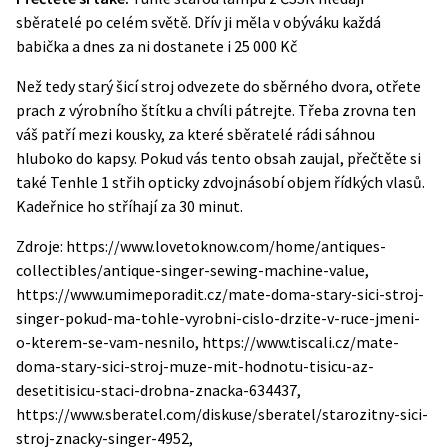
sběratelé po celém světě. Dřív ji měla v obýváku každá
babička a dnes za ni dostanete i 25 000 Kč
Než tedy starý šicí stroj odvezete do sběrného dvora, otřete
prach z výrobního štítku a chvíli pátrejte. Třeba zrovna ten
váš patří mezi kousky, za které sběratelé rádi sáhnou
hluboko do kapsy.
Pokud vás tento obsah zaujal, přečtěte si
také
Tenhle 1 střih opticky zdvojnásobí objem řídkých vlasů.
Kadeřnice ho stříhají za 30 minut
.
Zdroje: https://www.lovetoknow.com/home/antiques-
collectibles/antique-singer-sewing-machine-value,
https://www.umimeporadit.cz/mate-doma-stary-sici-stroj-
singer-pokud-ma-tohle-vyrobni-cislo-drzite-v-ruce-jmeni-
o-kterem-se-vam-nesnilo, https://www.tiscali.cz/mate-
doma-stary-sici-stroj-muze-mit-hodnotu-tisicu-az-
desetitisicu-staci-drobna-znacka-634437,
https://www.sberatel.com/diskuse/sberatel/starozitny-sici-
stroj-znacky-singer-4952,