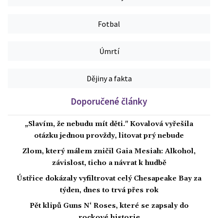
Fotbal
Úmrtí
Dějiny a fakta
Doporučené články
„Slavím, že nebudu mít děti." Kovalová vyřešila
otázku jednou provždy, litovat prý nebude
Zlom, který málem zničil Gaia Mesiah: Alkohol,
závislost, ticho a návrat k hudbě
Ústřice dokázaly vyfiltrovat celý Chesapeake Bay za
týden, dnes to trvá přes rok
Pět klipů Guns N‘ Roses, které se zapsaly do
rockové historie