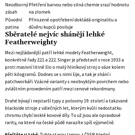
Neodborný
Přetření barvou nebo silná chemie srazí hodnotu
zásah
na zlomek
Původní
Přirozené opotřebení dokládá originalitu a
patina
důvěru kupců posiluje
Sběratelé nejvíc shánějí lehké
Featherweighty
Mezi nejžádanější patří lehké modely Featherweight,
konkrétně řady 221 a 222. Singer je představil v roce 1933 a
proti masivní litině šlo o malý hliníkový stroj o váze kolem
pěti kilogramů. Dodnes se s nimi šije, a tak je shání i
patchworkáři. Vzácné varianty s neobvyklým povrchem nebo
zvláštním provedením patří mezi cenové rekordmany.
Drahé bývají i nejstarší typy z poloviny 19. století a takzvané
blackside stroje z válečných let, kterým kvůli nedostatku
chromu chybí lesklé kovové díly. To už jsou ale opravdové
rarity, na které na české půdě narazíte spíš výjimečně.
Přečtěte si také:
Tuhle starou lampu z ČSSR hledají