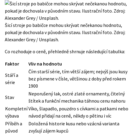
Šicí stroje po babičce mohou skrývat nečekanou hodnotu,
pokud je dochovala v původním stavu. Ilustrační foto. Zdroj:
Alexander Grey / Unsplash.
Co rozhoduje o ceně, přehledně shrnuje následující tabulka:
Faktor
Vliv na hodnotu
Čím starší série, tím větší zájem; nejvýš jsou kusy
Stáří a
bez písmene v čísle, většinou z doby před rokem
série
1900
Neporušený lak, ostré zlaté ornamenty, čitelný
Stav
štítek a funkční mechanika táhnou cenu nahoru
Kompletní
Víko, šlapadlo, pouzdro s cívkami a patkami nebo
výbava
návod přidají na ceně, někdy o pětinu i víc
Příběh a
Doložená historie kusu nebo vzácná varianta
původ
zvyšují zájem kupců