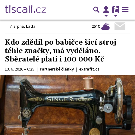
25°C
7. srpna
,
Lada
Kdo zdědil po babičce šicí stroj
téhle značky, má vyděláno.
Sběratelé platí i 100 000 Kč
13. 6. 2026 – 6:25
|
Partnerské články
|
extrafit.cz