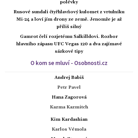
polévky
Rusové sundali čtyřhlavňový kulomet z vrtulníku
Mi-24 a loví jím drony ze země. Jenomže je až
příliš silný
Gamrot čelí rozjetému Salkilldovi. Rozbor
hlavního zápasu UFC Vegas 120 a dva zajímavé
sázkové tipy
O kom se mluví - Osobnosti.cz
Andrej Babiš
Petr Pavel
Hana Zagorová
Kazma Kazmitch
Kim Kardashian
Karlos Vémola