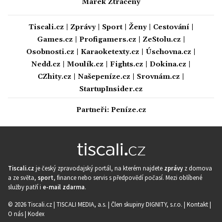
Marek Ztracený
Tiscali.cz
|
Zprávy
|
Sport
|
Ženy
|
Cestování
|
Games.cz
|
Profigamers.cz
|
ZeStolu.cz
|
Osobnosti.cz
|
Karaoketexty.cz
|
Úschovna.cz
|
Nedd.cz
|
Moulík.cz
|
Fights.cz
|
Dokina.cz
|
CZhity.cz
|
Našepeníze.cz
|
Srovnám.cz
|
StartupInsider.cz
Partneři:
Peníze.cz
Tiscali.cz
je český zpravodajský portál, na kterém najdete
zprávy
z domova
a ze světa,
sport
, finance nebo servis s předpovědí počasí. Mezi oblíbené
služby patří i
e-mail zdarma
.
© 2026 Tiscali.cz |
TISCALI MEDIA, a.s.
|
Člen skupiny DIGNITY, s.r.o.
|
Kontakt
|
O nás
|
Kodex