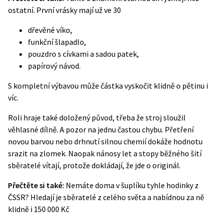
ostatní. První vrásky mají už ve 30
dřevěné víko,
funkční šlapadlo,
pouzdro s cívkami a sadou patek,
papírový návod.
S kompletní výbavou může částka vyskočit klidně o pětinu i
víc.
Roli hraje také doložený původ, třeba že stroj sloužil
věhlasné dílně. A pozor na jednu častou chybu. Přetření
novou barvou nebo drhnutí silnou chemií dokáže hodnotu
srazit na zlomek. Naopak nánosy let a stopy běžného šití
sběratelé vítají, protože dokládají, že jde o originál.
Přečtěte si také:
Nemáte doma v šuplíku tyhle hodinky z
ČSSR? Hledají je sběratelé z celého světa a nabídnou za ně
klidně i 150 000 Kč