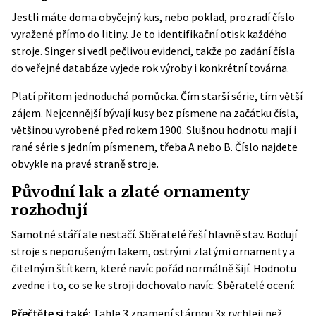
Jestli máte doma obyčejný kus, nebo poklad, prozradí číslo
vyražené přímo do litiny. Je to identifikační otisk každého
stroje. Singer si vedl pečlivou evidenci, takže po zadání čísla
do veřejné databáze vyjede rok výroby i konkrétní továrna.
Platí přitom jednoduchá pomůcka. Čím starší série, tím větší
zájem. Nejcennější bývají kusy bez písmene na začátku čísla,
většinou vyrobené před rokem 1900. Slušnou hodnotu mají i
rané série s jedním písmenem, třeba A nebo B. Číslo najdete
obvykle na pravé straně stroje.
Původní lak a zlaté ornamenty
rozhodují
Samotné stáří ale nestačí. Sběratelé řeší hlavně stav. Bodují
stroje s neporušeným lakem, ostrými zlatými ornamenty a
čitelným štítkem, které navíc pořád normálně šijí. Hodnotu
zvedne i to, co se ke stroji dochovalo navíc. Sběratelé ocení:
Přečtěte si také:
Tahle 3 znamení stárnou 3x rychleji než