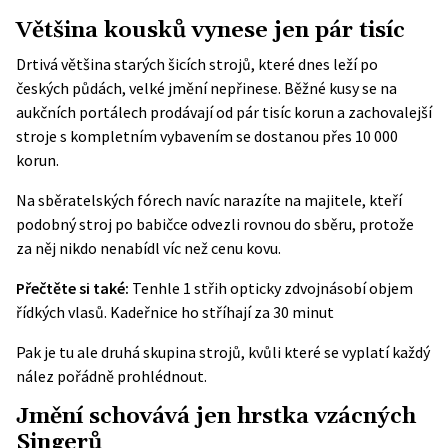
Většina kousků vynese jen pár tisíc
Drtivá většina starých šicích strojů, které dnes leží po
českých půdách, velké jmění nepřinese. Běžné kusy se na
aukčních portálech prodávají od pár tisíc korun a zachovalejší
stroje s kompletním vybavením se dostanou přes 10 000
korun.
Na sběratelských fórech navíc narazíte na majitele, kteří
podobný stroj po babičce odvezli rovnou do sběru, protože
za něj nikdo nenabídl víc než cenu kovu.
Přečtěte si také:
Tenhle 1 střih opticky zdvojnásobí objem
řídkých vlasů. Kadeřnice ho stříhají za 30 minut
Pak je tu ale druhá skupina strojů, kvůli které se vyplatí každý
nález pořádně prohlédnout.
Jmění schovává jen hrstka vzácných
Singerů