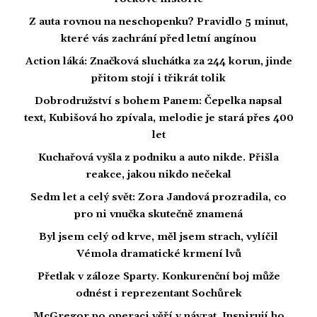
Z auta rovnou na neschopenku? Pravidlo 5 minut,
které vás zachrání před letní angínou
Action láká: Značková sluchátka za 244 korun, jinde
přitom stojí i třikrát tolik
Dobrodružství s bohem Panem: Čepelka napsal
text, Kubišová ho zpívala, melodie je stará přes 400
let
Kuchařová vyšla z podniku a auto nikde. Přišla
reakce, jakou nikdo nečekal
Sedm let a celý svět: Zora Jandová prozradila, co
pro ni vnučka skutečně znamená
Byl jsem celý od krve, měl jsem strach, vylíčil
Vémola dramatické krmení lvů
Přetlak v záloze Sparty. Konkurenční boj může
odnést i reprezentant Sochůrek
McGregor po operaci věří v návrat. Inspirují ho