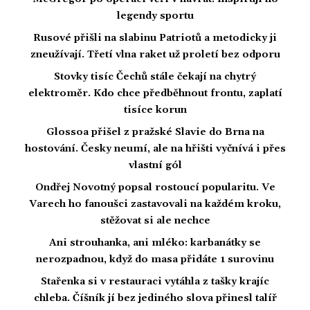
legendy sportu
Rusové přišli na slabinu Patriotů a metodicky ji
zneužívají. Třetí vlna raket už proletí bez odporu
Stovky tisíc Čechů stále čekají na chytrý
elektroměr. Kdo chce předběhnout frontu, zaplatí
tisíce korun
Glossoa přišel z pražské Slavie do Brna na
hostování. Česky neumí, ale na hřišti vyčnívá i přes
vlastní gól
Ondřej Novotný popsal rostoucí popularitu. Ve
Varech ho fanoušci zastavovali na každém kroku,
stěžovat si ale nechce
Ani strouhanka, ani mléko: karbanátky se
nerozpadnou, když do masa přidáte 1 surovinu
Stařenka si v restauraci vytáhla z tašky krajíc
chleba. Číšník jí bez jediného slova přinesl talíř