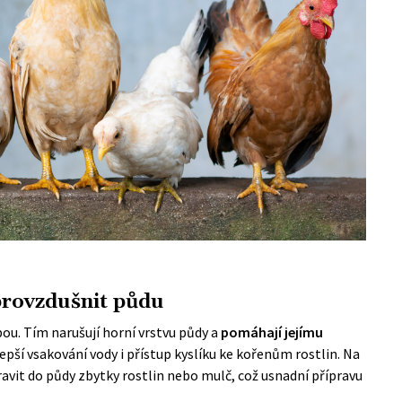
provzdušnit půdu
bou. Tím narušují horní vrstvu půdy a
pomáhají jejímu
pší vsakování vody i přístup kyslíku ke kořenům rostlin. Na
vit do půdy zbytky rostlin nebo mulč, což usnadní přípravu