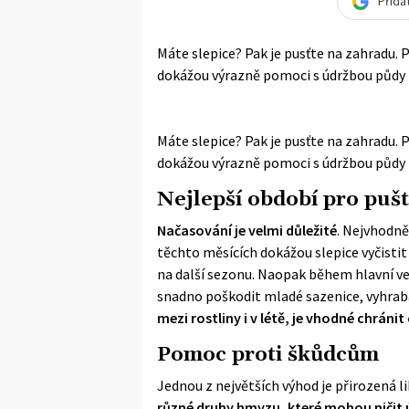
Přida
Máte slepice? Pak je pusťte na zahradu. 
dokážou výrazně pomoci s údržbou půdy i 
Máte slepice? Pak je pusťte na zahradu. 
dokážou výrazně pomoci s údržbou půdy i 
Nejlepší období pro pušt
Načasování je velmi důležité
. Nejvhodně
těchto měsících dokážou slepice vyčistit
na další sezonu. Naopak během hlavní ve
snadno poškodit mladé sazenice, vyhra
mezi rostliny i v létě, je vhodné chráni
Pomoc proti škůdcům
Jednou z největších výhod je přirozená l
různé druhy hmyzu, které mohou ničit