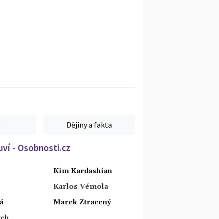
Dějiny a fakta
ví - Osobnosti.cz
Kim Kardashian
Karlos Vémola
á
Marek Ztracený
tch