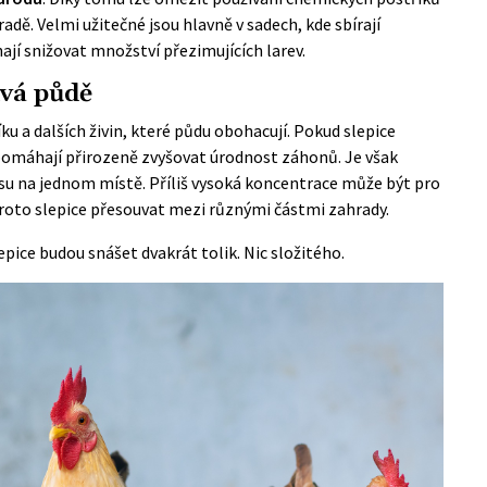
dě. Velmi užitečné jsou hlavně v sadech, kde sbírají
í snižovat množství přezimujících larev.
ívá půdě
ku a dalších živin, které půdu obohacují. Pokud slepice
pomáhají přirozeně zvyšovat úrodnost záhonů. Je však
su na jednom místě. Příliš vysoká koncentrace může být pro
e proto slepice přesouvat mezi různými částmi zahrady.
lepice budou snášet dvakrát tolik.
Nic složitého.