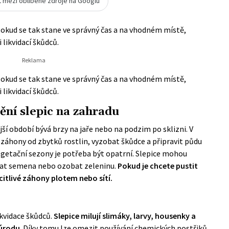
t mezi oblíbené zdroje na Googlu
Pokud se tak stane ve správný čas a na vhodném místě,
likvidací škůdců.
Pokud se tak stane ve správný čas a na vhodném místě,
likvidací škůdců.
ění slepic na zahradu
jší období bývá brzy na jaře nebo na podzim po sklizni. V
 záhony od zbytků rostlin, vyzobat škůdce a připravit půdu
getační sezony je potřeba být opatrní. Slepice mohou
bat semena nebo ozobat zeleninu.
Pokud je chcete pustit
t citlivé záhony plotem nebo sítí.
ikvidace škůdců.
Slepice milují slimáky, larvy, housenky a
 úrodu
. Díky tomu lze omezit používání chemických postřiků