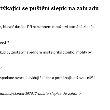
týkající se puštění slepic na zahradu
vin, hlavně dusíku. Při rozumném množství pomáhá zlepšit
nech?
okud by zůstaly na jednom místě příliš dlouho, mohly by
?
í spadané ovoce, likvidují škůdce a pomáhají udržovat nižší
adna.cz/clanek-397017-pustte-slepice-do-zahonu