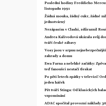
Poslední hodiny Freddieho Mercury
listopadu 1991
Žádná mouka, žádný cukr, žádné ml
jednotvárný
Nezápasím v Clashi, zdůraznil Rouš
Andrea Kalivodová ukázala svůj do
tváří české zábavy
Vosy jsou v srpnu nejnebezpečnější: 
zahrady a domu
Ewa Farna a nelehké začátky: Zpěvač
teď fanoušci nestačí tleskat
Po pěti letech zpátky v televizi! Or
jeden háček
Pět tváří Stinga: Od klasických bal
vzpomínání
ADAC spočítal provozní náklady 30