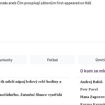
ahradu aneb Čím prospívají záhonům
first appeared on
Náš
uriozity
Fotbal
Úmrtí
O kom se mlu
rik udrží nápoj ledový celé hodiny a
Andrej Babiš
Petr Pavel
ořádného. Zatmění Slunce vystřídá
Hana Zagorov
Kazma Kazmi