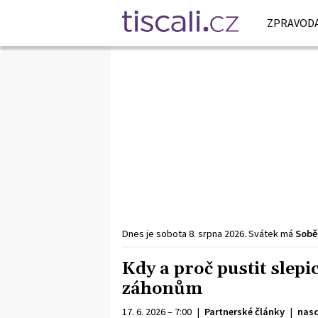
ZPRAVODA
Dnes je
sobota
8. srpna
2026
.
Svátek má
Sobě
Kdy a proč pustit slep
záhonům
17. 6. 2026 – 7:00
|
Partnerské články
|
nas