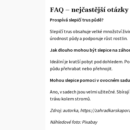
FAQ – nejčastější otázky 
Prospívá slepičí trus půdě?
Slepičí trus obsahuje velké množství ži
úrodnost půdy a podporuje růst rostlin.
Jak dlouho mohou být slepice na záho
Ideální je kratší pobyt pod dohledem. P
půdu přehrabat nebo přehnojit.
Mohou slepice pomoci v ovocném sadu
Ano, v sadech jsou velmi užitečné. Sbíraj
trávu kolem stromů.
Zdroj: autorka,
https://zahradkarskapor
Náhledové foto: Pixabay