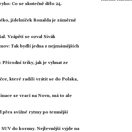
ho: Co se skutečně dělo 24.
éko, jídelníček Ronalda je záměrně
al. Vzápětí se ozval Sivák
mov: Tak bydlí jedna z nejznámějších
Přírodní triky, jak je vyhnat ze
ce, které radili vrátit se do Polska,
dinace se vrací na Novu, má to ale
ad přes svižné rytmy po temnější
 SUV do koruny. Nejlevnější vyjde na