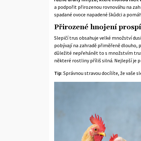
a podpořit přirozenou rovnováhu na zahra
spadané ovoce napadené škůdci a pomáhaj
Přirozené hnojení prosp
Slepičí trus obsahuje velké množství dusí
pobývají na zahradě přiměřeně dlouho, 
důležité nepřehánět to s množstvím tru
některé rostliny příliš silná. Nejlepší j
Tip
:
Správnou stravou docílíte, že vaše s