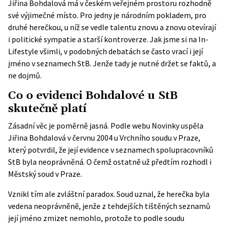
Jiřina Bohdalová má v českém veřejném prostoru rozhodně
své výjimečné místo. Pro jedny je národním pokladem, pro
druhé herečkou, u níž se vedle talentu znovu a znovu otevírají
i politické sympatie a starší kontroverze. Jak jsme si na In-
Lifestyle všimli, v podobných debatách se často vrací i její
jméno v seznamech StB. Jenže tady je nutné držet se faktů, a
ne dojmů.
Co o evidenci Bohdalové u StB
skutečně platí
Zásadní věc je poměrně jasná. Podle webu
Novinky
uspěla
Jiřina Bohdalová v červnu 2004 u Vrchního soudu v Praze,
který potvrdil, že její evidence v seznamech spolupracovníků
StB byla neoprávněná. O čemž ostatně už předtím rozhodl i
Městský soud v Praze.
Vznikl tím ale zvláštní paradox. Soud uznal, že herečka byla
vedena neoprávněně, jenže z tehdejších tištěných seznamů
její jméno zmizet nemohlo, protože to podle soudu