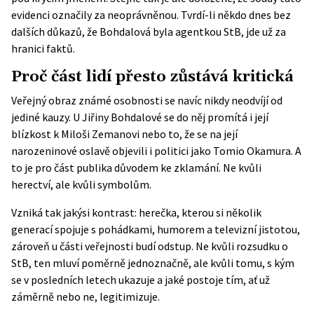
evidenci označily za neoprávněnou. Tvrdí-li někdo dnes bez
dalších důkazů, že Bohdalová byla agentkou StB, jde už za
hranici faktů.
Proč část lidí přesto zůstává kritická
Veřejný obraz známé osobnosti se navíc nikdy neodvíjí od
jediné kauzy. U Jiřiny Bohdalové se do něj promítá i její
blízkost k Miloši Zemanovi nebo to, že se na její
narozeninové oslavě objevili i politici jako Tomio Okamura. A
to je pro část publika důvodem ke zklamání. Ne kvůli
herectví, ale kvůli symbolům.
Vzniká tak jakýsi kontrast: herečka, kterou si několik
generací spojuje s pohádkami, humorem a televizní jistotou,
zároveň u části veřejnosti budí odstup. Ne kvůli rozsudku o
StB, ten mluví poměrně jednoznačně, ale kvůli tomu, s kým
se v posledních letech ukazuje a jaké postoje tím, ať už
záměrně nebo ne, legitimizuje.