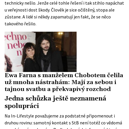
technicky nešlo. Jenže celé tohle řešení i tak stihlo napáchat
u veřejnosti dost škody. Člověk je sice očištěný, stopa ale
zůstane. A lidé si někdy zapamatují jen fakt, že se něco
takového řešilo.
Ewa Farna s manželem Chobotem čelila
už mnoha nástrahám: Mají za sebou i
tajnou svatbu a překvapivý rozchod
Jedna schůzka ještě neznamená
spolupráci
Na In-Lifestyle považujeme za podstatné připomenout i
druhou rovinu: samotný kontakt s StB není totéž co vědomá