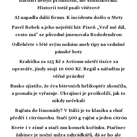
Barbaři nebyli primitivní, ale sofistikovaní.
Historii totiž psali vítězové
AI napadla další firmu. K incidentu došlo u Mety
Pavel Bobek a jeho největší hit: Píseň „Veď mě dál,
cesto má“ se původně jmenovala Rododendron
Odlehčete v létě svým nohám aneb tipy na vzdušné
pánské boty
Krabička za 125 Kč z Actionu ušetří tisíce za
opraváře, jindy stojí 10 000 Kč. Regál s nářadím je
věčně prázdný
Rusko zjistilo, že éra bitevních helikoptér skončila,
a pomalu je vyřazuje. Ukrajinci je proškolili, jak to
nikdy nečekali
Rajčata do limonády? V Itálii je to klasika a chuť
předčí i citrónovku. Stačí 500 g rajčat a jeden citrón
Kvete i v zimě a stačí mu kousek kořínku. Ptačinec
žabinec je noční můra zahrádkářů, dá se ho ale