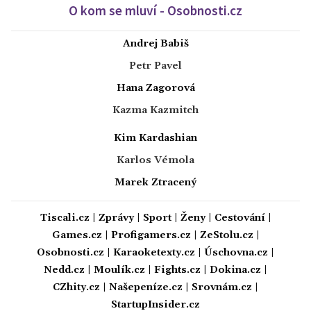
O kom se mluví - Osobnosti.cz
Andrej Babiš
Petr Pavel
Hana Zagorová
Kazma Kazmitch
Kim Kardashian
Karlos Vémola
Marek Ztracený
Tiscali.cz
|
Zprávy
|
Sport
|
Ženy
|
Cestování
|
Games.cz
|
Profigamers.cz
|
ZeStolu.cz
|
Osobnosti.cz
|
Karaoketexty.cz
|
Úschovna.cz
|
Nedd.cz
|
Moulík.cz
|
Fights.cz
|
Dokina.cz
|
CZhity.cz
|
Našepeníze.cz
|
Srovnám.cz
|
StartupInsider.cz