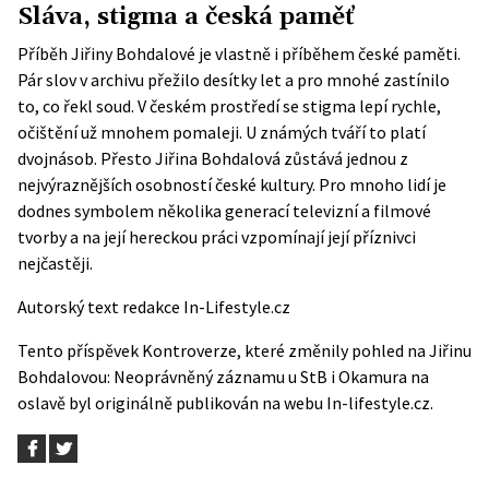
Sláva, stigma a česká paměť
Příběh Jiřiny Bohdalové je vlastně i příběhem české paměti.
Pár slov v archivu přežilo desítky let a pro mnohé zastínilo
to, co řekl soud. V českém prostředí se stigma lepí rychle,
očištění už mnohem pomaleji. U známých tváří to platí
dvojnásob. Přesto Jiřina Bohdalová zůstává jednou z
nejvýraznějších osobností české kultury. Pro mnoho lidí je
dodnes symbolem několika generací televizní a filmové
tvorby a na její hereckou práci vzpomínají její příznivci
nejčastěji.
Autorský text redakce In-Lifestyle.cz
Tento příspěvek
Kontroverze, které změnily pohled na Jiřinu
Bohdalovou: Neoprávněný záznamu u StB i Okamura na
oslavě
byl originálně publikován na webu
In-lifestyle.cz
.