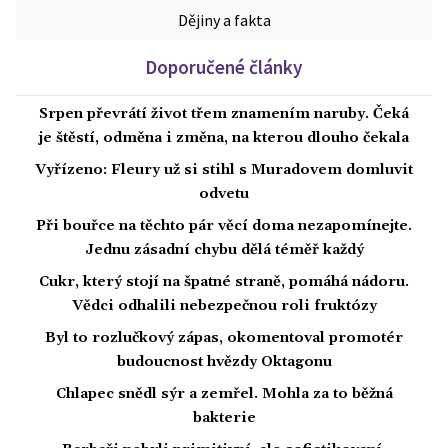
Dějiny a fakta
Doporučené články
Srpen převrátí život třem znamením naruby. Čeká
je štěstí, odměna i změna, na kterou dlouho čekala
Vyřízeno: Fleury už si stihl s Muradovem domluvit
odvetu
Při bouřce na těchto pár věcí doma nezapomínejte.
Jednu zásadní chybu dělá téměř každý
Cukr, který stojí na špatné straně, pomáhá nádoru.
Vědci odhalili nebezpečnou roli fruktózy
Byl to rozlučkový zápas, okomentoval promotér
budoucnost hvězdy Oktagonu
Chlapec snědl sýr a zemřel. Mohla za to běžná
bakterie