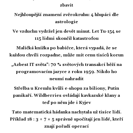
zbavit
Nejhloupější znamení zvěrokruhu: 4 hlupáci dle
astrologie
Ve vzduchu vydržel jen devět minut. Let Tu-154 se
115 lidmi skončil katastrofou
Maličká knížka po babičce, která vypadá, že se
každou chvíli rozpadne, může mít cenu tisíců korun
„Azbest IT světa“: 70 % světových transakcí běží na
programovacím jazyce z roku 1959. Nikdo ho
neumí nahradit
Střelba u Kremlu kvůli e-shopu za biliony, Putin
panikaří. Wildberries ovládají kavkazské klany a
teď po něm jde i Kyjev
Tato matematická hádanka nachytala už tisíce lidí.
Příklad 18 : 3 + 7 × 5 správně spočítají jen lidé, kteří
znají pořadí operací