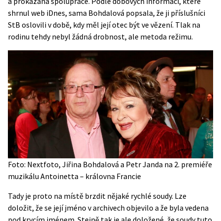
a prokázaná spolupráce. Podle dobových informací, které
shrnul web
iDnes
, sama Bohdalová popsala, že ji příslušníci
StB oslovili v době, kdy měl její otec být ve vězení. Tlak na
rodinu tehdy nebyl žádná drobnost, ale metoda režimu.
Foto: Nextfoto, Jiřina Bohdalová a Petr Janda na 2. premiéře
muzikálu Antoinetta – královna Francie
Tady je proto na místě brzdit nějaké rychlé soudy. Lze
doložit, že se její jméno v archivech objevilo a že byla vedena
pod krycím jménem. Stejně tak je ale doložené, že soudy tuto