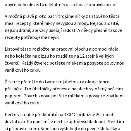
obyčejného dezertu udělat něco, co hosté opravdu ocení.
A možná právě proto patří trojúhelníčky z listového těsta
mezi recepty, které nikdy nevyjdou z módy. Nejsou složité,
nejsou drahé, ale vždy udělají radost. A někdy přesně takové
recepty potřebujeme nejvíc.
Listové těsto rozložte na pracovní plochu a pomocí rádla
nebo kolečka na pizzu ho rozdělte na 12 stejně velkých
čtverců. Každý čtverec potřete mlékem a posypte polovinou
vanilkového cukru.
Čtverce přeložte do tvaru trojúhelníku a okraje lehce
přitlačte. Trojúhelníčky přeneste na plech vyložený pečicím
papírem. Povrch znovu potřete mlékem a posypte zbytkem
vanilkového cukru.
Pečte v troubě předehřáté na 180 °C přibližně 20 minut
dozlatova. Po upečení je nechte úplně vychladnout. Mezitím
si připravte krém. Smetanu vyšlehejte do pevné šlehačky a