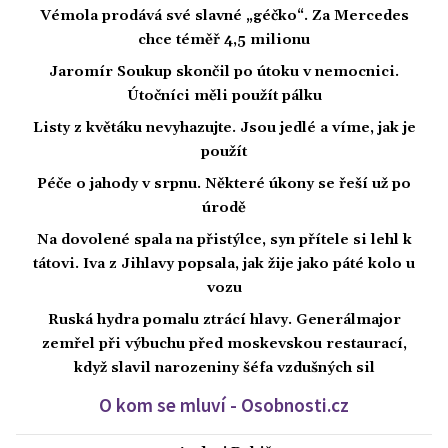
Vémola prodává své slavné „géčko“. Za Mercedes
chce téměř 4,5 milionu
Jaromír Soukup skončil po útoku v nemocnici.
Útočníci měli použít pálku
Listy z květáku nevyhazujte. Jsou jedlé a víme, jak je
použít
Péče o jahody v srpnu. Některé úkony se řeší už po
úrodě
Na dovolené spala na přistýlce, syn přítele si lehl k
tátovi. Iva z Jihlavy popsala, jak žije jako páté kolo u
vozu
Ruská hydra pomalu ztrácí hlavy. Generálmajor
zemřel při výbuchu před moskevskou restaurací,
když slavil narozeniny šéfa vzdušných sil
O kom se mluví - Osobnosti.cz