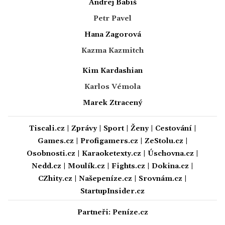
Andrej Babiš
Petr Pavel
Hana Zagorová
Kazma Kazmitch
Kim Kardashian
Karlos Vémola
Marek Ztracený
Tiscali.cz
|
Zprávy
|
Sport
|
Ženy
|
Cestování
|
Games.cz
|
Profigamers.cz
|
ZeStolu.cz
|
Osobnosti.cz
|
Karaoketexty.cz
|
Úschovna.cz
|
Nedd.cz
|
Moulík.cz
|
Fights.cz
|
Dokina.cz
|
CZhity.cz
|
Našepeníze.cz
|
Srovnám.cz
|
StartupInsider.cz
Partneři:
Peníze.cz