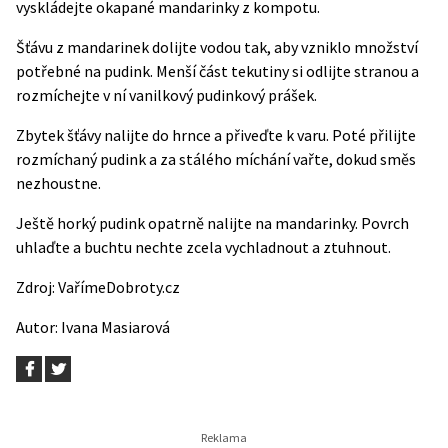
vyskládejte okapané mandarinky z kompotu.
Šťávu z mandarinek dolijte vodou tak, aby vzniklo množství
potřebné na pudink. Menší část tekutiny si odlijte stranou a
rozmíchejte v ní vanilkový pudinkový prášek.
Zbytek šťávy nalijte do hrnce a přiveďte k varu. Poté přilijte
rozmíchaný pudink a za stálého míchání vařte, dokud směs
nezhoustne.
Ještě horký pudink opatrně nalijte na mandarinky. Povrch
uhlaďte a buchtu nechte zcela vychladnout a ztuhnout.
Zdroj:
VařímeDobroty.cz
Autor: Ivana Masiarová