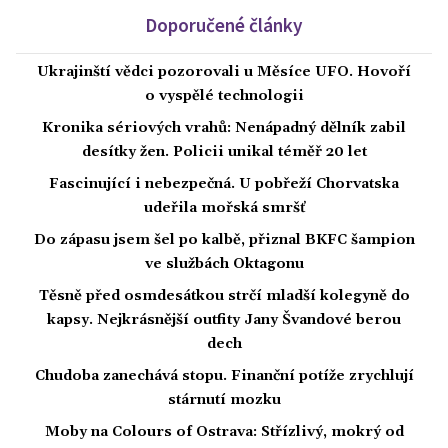
Doporučené články
Ukrajinští vědci pozorovali u Měsíce UFO. Hovoří
o vyspělé technologii
Kronika sériových vrahů: Nenápadný dělník zabil
desítky žen. Policii unikal téměř 20 let
Fascinující i nebezpečná. U pobřeží Chorvatska
udeřila mořská smršť
Do zápasu jsem šel po kalbě, přiznal BKFC šampion
ve službách Oktagonu
Těsně před osmdesátkou strčí mladší kolegyně do
kapsy. Nejkrásnější outfity Jany Švandové berou
dech
Chudoba zanechává stopu. Finanční potíže zrychlují
stárnutí mozku
Moby na Colours of Ostrava: Střízlivý, mokrý od