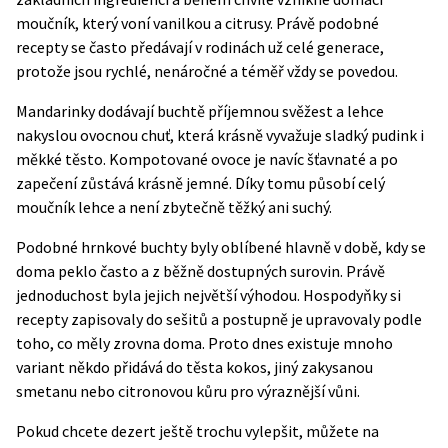
moučník, který voní vanilkou a citrusy. Právě podobné
recepty se často předávají v rodinách už celé generace,
protože jsou rychlé, nenáročné a téměř vždy se povedou.
Mandarinky dodávají buchtě příjemnou svěžest a lehce
nakyslou ovocnou chuť, která krásně vyvažuje sladký pudink i
měkké těsto. Kompotované ovoce je navíc šťavnaté a po
zapečení zůstává krásně jemné. Díky tomu působí celý
moučník lehce a není zbytečně těžký ani suchý.
Podobné hrnkové buchty byly oblíbené hlavně v době, kdy se
doma peklo často a z běžně dostupných surovin. Právě
jednoduchost byla jejich největší výhodou. Hospodyňky si
recepty zapisovaly do sešitů a postupně je upravovaly podle
toho, co měly zrovna doma. Proto dnes existuje mnoho
variant někdo přidává do těsta kokos, jiný zakysanou
smetanu nebo citronovou kůru pro výraznější vůni.
Pokud chcete dezert ještě trochu vylepšit, můžete na