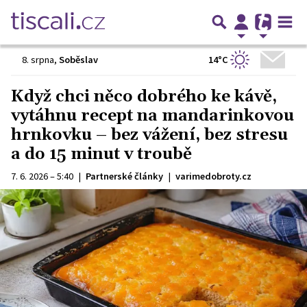
14°C
8. srpna
,
Soběslav
Když chci něco dobrého ke kávě,
vytáhnu recept na mandarinkovou
hrnkovku – bez vážení, bez stresu
a do 15 minut v troubě
7. 6. 2026 – 5:40
|
Partnerské články
|
varimedobroty.cz