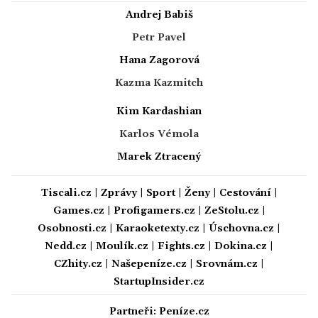
Andrej Babiš
Petr Pavel
Hana Zagorová
Kazma Kazmitch
Kim Kardashian
Karlos Vémola
Marek Ztracený
Tiscali.cz
|
Zprávy
|
Sport
|
Ženy
|
Cestování
|
Games.cz
|
Profigamers.cz
|
ZeStolu.cz
|
Osobnosti.cz
|
Karaoketexty.cz
|
Úschovna.cz
|
Nedd.cz
|
Moulík.cz
|
Fights.cz
|
Dokina.cz
|
CZhity.cz
|
Našepeníze.cz
|
Srovnám.cz
|
StartupInsider.cz
Partneři:
Peníze.cz