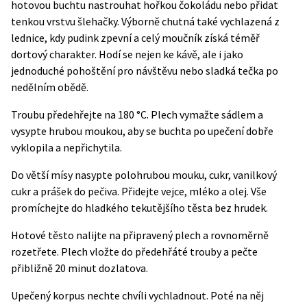
hotovou buchtu nastrouhat hořkou čokoládu nebo přidat
tenkou vrstvu šlehačky. Výborně chutná také vychlazená z
lednice, kdy pudink zpevní a celý moučník získá téměř
dortový charakter. Hodí se nejen ke kávě, ale i jako
jednoduché pohoštění pro návštěvu nebo sladká tečka po
nedělním obědě.
Troubu předehřejte na 180 °C. Plech vymažte sádlem a
vysypte hrubou moukou, aby se buchta po upečení dobře
vyklopila a nepřichytila.
Do větší mísy nasypte polohrubou mouku, cukr, vanilkový
cukr a prášek do pečiva. Přidejte vejce, mléko a olej. Vše
promíchejte do hladkého tekutějšího těsta bez hrudek.
Hotové těsto nalijte na připravený plech a rovnoměrně
rozetřete. Plech vložte do předehřáté trouby a pečte
přibližně 20 minut dozlatova.
Upečený korpus nechte chvíli vychladnout. Poté na něj