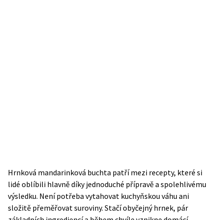
Hrnková mandarinková buchta patří mezi recepty, které si
lidé oblíbili hlavně díky jednoduché přípravě a spolehlivému
výsledku. Není potřeba vytahovat kuchyňskou váhu ani
složitě přeměřovat suroviny. Stačí obyčejný hrnek, pár
základních ingrediencí a během chvíle vznikne domácí