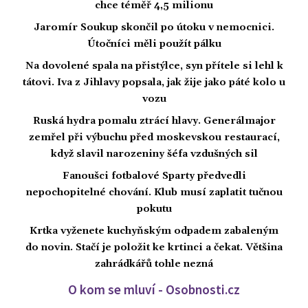
chce téměř 4,5 milionu
Jaromír Soukup skončil po útoku v nemocnici.
Útočníci měli použít pálku
Na dovolené spala na přistýlce, syn přítele si lehl k
tátovi. Iva z Jihlavy popsala, jak žije jako páté kolo u
vozu
Ruská hydra pomalu ztrácí hlavy. Generálmajor
zemřel při výbuchu před moskevskou restaurací,
když slavil narozeniny šéfa vzdušných sil
Fanoušci fotbalové Sparty předvedli
nepochopitelné chování. Klub musí zaplatit tučnou
pokutu
Krtka vyženete kuchyňským odpadem zabaleným
do novin. Stačí je položit ke krtinci a čekat. Většina
zahrádkářů tohle nezná
O kom se mluví - Osobnosti.cz