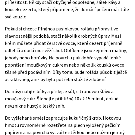
příležitost. Někdy stačí obyčejné odpoledne, šálek kávy a
kousek dezertu, který připomene, že domácí pečení má stále
své kouzlo.
Pokud si chcete Plněnou pusinkovou roládu připravit ve
slavnostnější podobě, stačí několik drobných úprav. Mezi
krém můžete přidat čerstvé ovoce, které dezert příjemně
odlehčí a dodá mu svěží chuť. Oblíbené jsou zejména maliny,
jahody nebo borůvky. Na povrchu pak dobře vypadá lehké
poprášení moučkovým cukrem nebo několik kousků ovoce
těsně před podáváním. Díky tomu bude roláda působit ještě
atraktivněji, aniž by bylo potřeba složité zdobení.
Do mísy nalijte bílky a přidejte sůl, citronovou šťávu a
moučkový cukr. Šlehejte přibližně 10 až 15 minut, dokud
nevznikne hustý a lesklý sníh.
Do vyšlehané směsi zapracujte kukuřičný škrob. Hotovou
hmotu rovnoměrně rozetřete na plech vyložený pečicím
papírem a na povrchu vytvořte stěrkou nebo nožem jemný