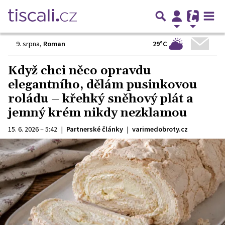
29°C
9. srpna
,
Roman
Když chci něco opravdu
elegantního, dělám pusinkovou
roládu – křehký sněhový plát a
jemný krém nikdy nezklamou
15. 6. 2026 – 5:42
|
Partnerské články
|
varimedobroty.cz