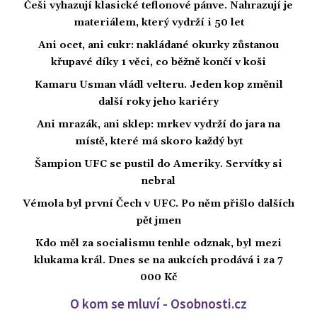
Češi vyhazují klasické teflonové pánve. Nahrazují je
materiálem, který vydrží i 50 let
Ani ocet, ani cukr: nakládané okurky zůstanou
křupavé díky 1 věci, co běžně končí v koši
Kamaru Usman vládl velteru. Jeden kop změnil
další roky jeho kariéry
Ani mrazák, ani sklep: mrkev vydrží do jara na
místě, které má skoro každý byt
Šampion UFC se pustil do Ameriky. Servítky si
nebral
Vémola byl první Čech v UFC. Po něm přišlo dalších
pět jmen
Kdo měl za socialismu tenhle odznak, byl mezi
klukama král. Dnes se na aukcích prodává i za 7
000 Kč
O kom se mluví - Osobnosti.cz