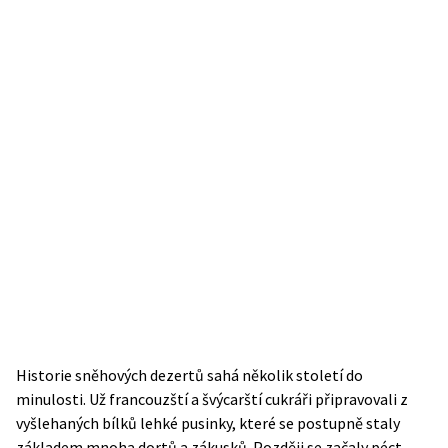
Historie sněhových dezertů sahá několik století do
minulosti. Už francouzští a švýcarští cukráři připravovali z
vyšlehaných bílků lehké pusinky, které se postupně staly
základem mnoha dortů a zákusků. Později se začaly péct