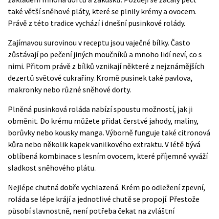
také větší sněhové pláty, které se plnily krémy a ovocem.
Právě z této tradice vychází i dnešní pusinkové rolády.
Zajímavou surovinou v receptu jsou vaječné bílky. Často
zůstávají po pečení jiných moučníků a mnoho lidí neví, co s
nimi. Přitom právě z bílků vznikají některé z nejznámějších
dezertů světové cukrařiny. Kromě pusinek také pavlova,
makronky nebo různé sněhové dorty.
Plněná pusinková roláda nabízí spoustu možností, jak ji
obměnit. Do krému můžete přidat čerstvé jahody, maliny,
borůvky nebo kousky manga. Výborně funguje také citronová
kůra nebo několik kapek vanilkového extraktu. V létě bývá
oblíbená kombinace s lesním ovocem, které příjemně vyváží
sladkost sněhového plátu.
Nejlépe chutná dobře vychlazená. Krém po odležení zpevní,
roláda se lépe krájí a jednotlivé chutě se propojí. Přestože
působí slavnostně, není potřeba čekat na zvláštní