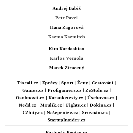
Andrej Babiš
Petr Pavel
Hana Zagorová
Kazma Kazmitch
Kim Kardashian
Karlos Vémola
Marek Ztracený
Tiscali.cz
|
Zprávy
|
Sport
|
Ženy
|
Cestování
|
Games.cz
|
Profigamers.cz
|
ZeStolu.cz
|
Osobnosti.cz
|
Karaoketexty.cz
|
Úschovna.cz
|
Nedd.cz
|
Moulík.cz
|
Fights.cz
|
Dokina.cz
|
CZhity.cz
|
Našepeníze.cz
|
Srovnám.cz
|
StartupInsider.cz
Partneři:
Peníze.cz