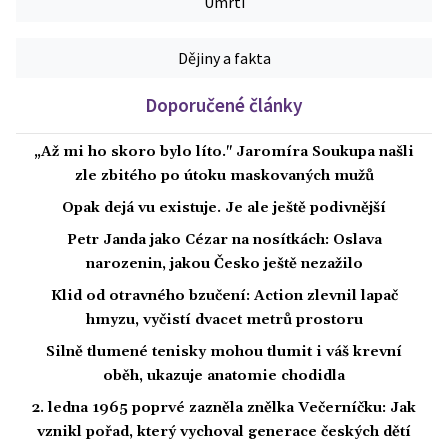
Úmrtí
Dějiny a fakta
Doporučené články
„Až mi ho skoro bylo líto." Jaromíra Soukupa našli
zle zbitého po útoku maskovaných mužů
Opak dejá vu existuje. Je ale ještě podivnější
Petr Janda jako Cézar na nosítkách: Oslava
narozenin, jakou Česko ještě nezažilo
Klid od otravného bzučení: Action zlevnil lapač
hmyzu, vyčistí dvacet metrů prostoru
Silně tlumené tenisky mohou tlumit i váš krevní
oběh, ukazuje anatomie chodidla
2. ledna 1965 poprvé zazněla znělka Večerníčku: Jak
vznikl pořad, který vychoval generace českých dětí