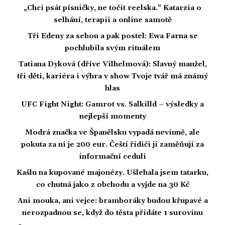
„Chci psát písničky, ne točit reelska.“ Katarzia o
selhání, terapii a online samotě
Tři Edeny za sebou a pak postel: Ewa Farna se
pochlubila svým rituálem
Tatiana Dyková (dříve Vilhelmová): Slavný manžel,
tři děti, kariéra i výhra v show Tvoje tvář má známý
hlas
UFC Fight Night: Gamrot vs. Salkilld – výsledky a
nejlepší momenty
Modrá značka ve Španělsku vypadá nevinně, ale
pokuta za ni je 200 eur. Čeští řidiči ji zaměňují za
informační ceduli
Kašlu na kupované majonézy. Ušlehala jsem tatarku,
co chutná jako z obchodu a vyjde na 30 Kč
Ani mouka, ani vejce: bramboráky budou křupavé a
nerozpadnou se, když do těsta přidáte 1 surovinu