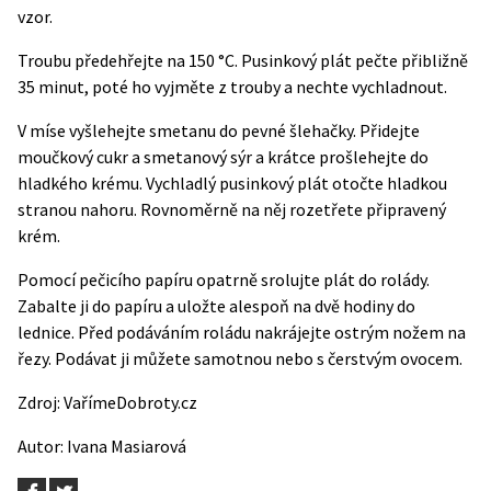
vzor.
Troubu předehřejte na 150 °C. Pusinkový plát pečte přibližně
35 minut, poté ho vyjměte z trouby a nechte vychladnout.
V míse vyšlehejte smetanu do pevné šlehačky. Přidejte
moučkový cukr a smetanový sýr a krátce prošlehejte do
hladkého krému. Vychladlý pusinkový plát otočte hladkou
stranou nahoru. Rovnoměrně na něj rozetřete připravený
krém.
Pomocí pečicího papíru opatrně srolujte plát do rolády.
Zabalte ji do papíru a uložte alespoň na dvě hodiny do
lednice. Před podáváním roládu nakrájejte ostrým nožem na
řezy. Podávat ji můžete samotnou nebo s čerstvým ovocem.
Zdroj:
VařímeDobroty.cz
Autor: Ivana Masiarová