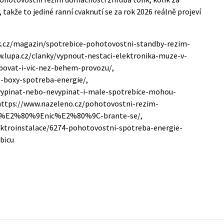
 takže to jediné ranní cvaknutí se za rok 2026 reálně projeví
tyk.cz/magazin/spotrebice-pohotovostni-standby-rezim-
w.lupa.cz/clanky/vypnout-nestaci-elektronika-muze-v-
ovat-i-vic-nez-behem-provozu/,
p-boxy-spotreba-energie/,
/vypinat-nebo-nevypinat-i-male-spotrebice-mohou-
 https://www.nazeleno.cz/pohotovostni-rezim-
a-%E2%80%9Enic%E2%80%9C-brante-se/,
lektroinstalace/6274-pohotovostni-spotreba-energie-
bicu