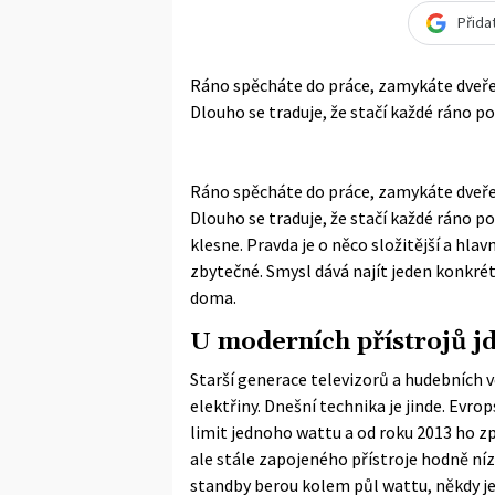
Přida
Ráno spěcháte do práce, zamykáte dveře 
Dlouho se traduje, že stačí každé ráno p
Ráno spěcháte do práce, zamykáte dveře 
Dlouho se traduje, že stačí každé ráno p
klesne. Pravda je o něco složitější a hla
zbytečné. Smysl dává najít jeden konkrétn
doma.
U moderních přístrojů jd
Starší generace televizorů a hudebních 
elektřiny. Dnešní technika je jinde. Evr
limit jednoho wattu a od roku 2013 ho zp
ale stále zapojeného přístroje hodně níz
standby berou kolem půl wattu, někdy j