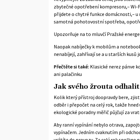
zbytečné opotřebení kompresoru,– Wi-Fi
přijdete o chytré funkce domácnosti,– u 
samotná pohotovostní spotřeba, opotřeb
Upozorňuje na to mluvčí Pražské energet
Naopak nabíječky k mobilům a notebookům
nenabíjejí, zahřívají se a u starších kusů 
Přečtěte si také:
Klasické nerez pánve ko
ani palačinku
Jak svého žrouta odhalit
Kolik který přístroj doopravdy bere, zji
odběr i přepočet na celý rok, takže hned 
ekologické poradny měřič půjčují za vra
Aby ranní vypínání nebylo otrava, zapojte
vypínačem. Jedním cvaknutím při odchodu 
vrátíte do provozu. Za celý rok spolkne