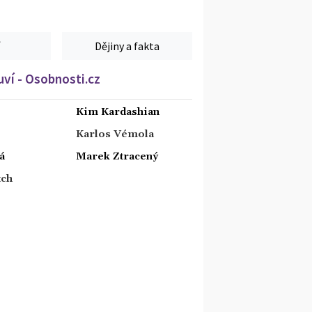
Dějiny a fakta
ví - Osobnosti.cz
Kim Kardashian
Karlos Vémola
á
Marek Ztracený
tch