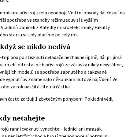
xels.
monitoru přístroj zcela neodpojí. Vnitřní obvody dál čekají na
Vyšší spotřeba ve standby režimu souvisí s vyšším
z Vladimír Janíček z Katedry mikroelektroniky Fakulty
ho startu si tedy platíme po celý rok.
 když se nikdo nedívá
et-top box po stisknutí ovladače nezhasne úplně, dál přijímá
o na rozdíl od ostatních přístrojů ze zásuvky nikdy nevytáhne,
levnějších modelů se spotřeba zapnutého a takzvaně
rdé vypnutí by znamenalo několikaminutové najíždění. Ve
 toho za rok nasčítá citelná částka.
avin často zdržují 1 zbytečným pohybem. Pokladní vědí,
kdy netahejte
trojů ranní cvaknutí vynechte:– lednici ani mrazák
 na nepřetržitý chod a hrozí znehodnocení potravin i