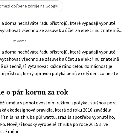
t mezi oblíbené zdroje na Googlu
a doma necháváte řadu přístrojů, které vypadají vypnuté.
ovytahovat všechno ze zásuvek a účet za elektřinu znatelně...
a doma necháváte řadu přístrojů, které vypadají vypnuté.
ovytahovat všechno ze zásuvek a účet za elektřinu znatelně
vně užitečnější. Vytahovat každé ráno celou domácnost je
í přístroj, který opravdu polyká peníze celý den, co nejste
e o pár korun za rok
věží uměla v pohotovostním režimu spolykat slušnou porci
opská ekodesignová pravidla, která od roku 2010 zaváděla
řísnila na zhruba půl wattu, srazila spotřebu vypnutého,
ko. Novější kousky vyrobené zhruba po roce 2015 si ve
eště méně.