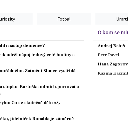
uriozity
Fotbal
Úmrtí
O kom se mlu
dálili nástup demence?
Andrej Babiš
rik udrží nápoj ledový celé hodiny a
Petr Pavel
Hana Zagorov
ořádného. Zatmění Slunce vystřídá
Kazma Kazmi
a stopku, Bartoška odmítl sportovat a
a
ho: Co se skutečně dělo 24.
éko, jídelníček Ronalda je záměrně