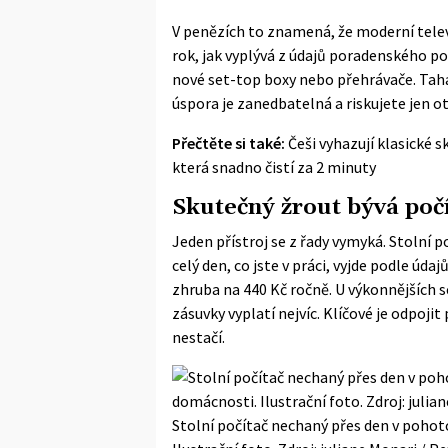
V penězích to znamená, že moderní telev
rok, jak vyplývá z údajů poradenského po
nové set-top boxy nebo přehrávače. Taha
úspora je zanedbatelná a riskujete jen 
Přečtěte si také:
Češi vyhazují klasické 
která snadno čistí za 2 minuty
Skutečný žrout bývá poč
Jeden přístroj se z řady vymyká. Stolní 
celý den, co jste v práci, vyjde podle úd
zhruba na 440 Kč ročně. U výkonnějších se
zásuvky vyplatí nejvíc. Klíčové je odpoj
nestačí.
Stolní počítač nechaný přes den v pohot