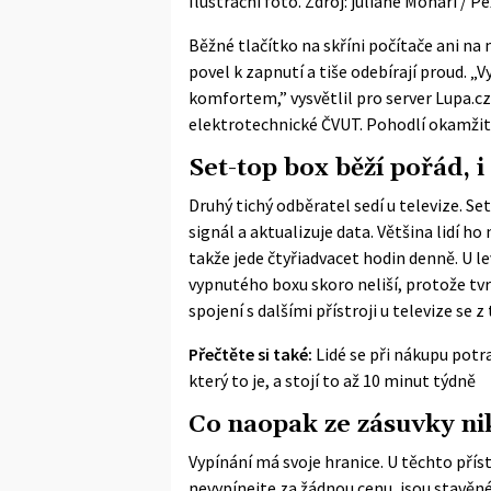
Ilustrační foto. Zdroj: juliane Monari / Pe
Běžné tlačítko na skříni počítače ani na 
povel k zapnutí a tiše odebírají proud. „
komfortem,” vysvětlil pro server Lupa.c
elektrotechnické ČVUT. Pohodlí okamžité
Set-top box běží pořád, i
Druhý tichý odběratel sedí u televize. S
signál a aktualizuje data. Většina lidí h
takže jede čtyřiadvacet hodin denně. U 
vypnutého boxu skoro neliší, protože tv
spojení s dalšími přístroji u televize se z
Přečtěte si také:
Lidé se při nákupu potr
který to je, a stojí to až 10 minut týdně
Co naopak ze zásuvky ni
Vypínání má svoje hranice. U těchto přís
nevypínejte za žádnou cenu, jsou stavěné