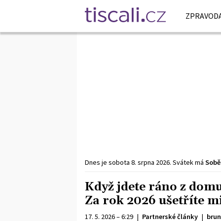
ZPRAVODA
Dnes je
sobota
8. srpna
2026
.
Svátek má
Sobě
Když jdete ráno z domu,
Za rok 2026 ušetříte m
17. 5. 2026 – 6:29
|
Partnerské články
|
brun