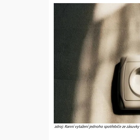
zdroj: Ranní vytažení jednoho spotřebiče ze zásuvky d