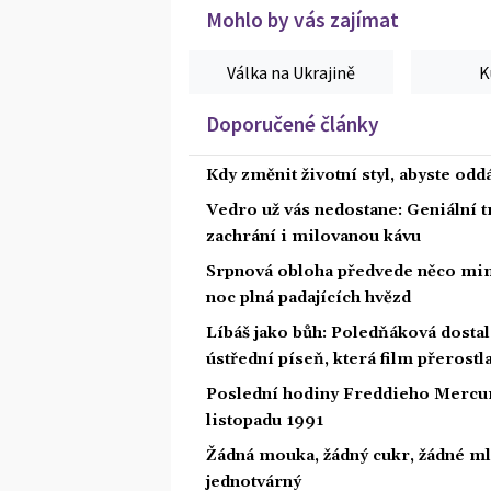
Mohlo by vás zajímat
Válka na Ukrajině
K
Doporučené články
Kdy změnit životní styl, abyste od
Vedro už vás nedostane: Geniální t
zachrání i milovanou kávu
Srpnová obloha předvede něco mim
noc plná padajících hvězd
Líbáš jako bůh: Poledňáková dostal
ústřední píseň, která film přerostl
Poslední hodiny Freddieho Mercury
listopadu 1991
Žádná mouka, žádný cukr, žádné ml
jednotvárný