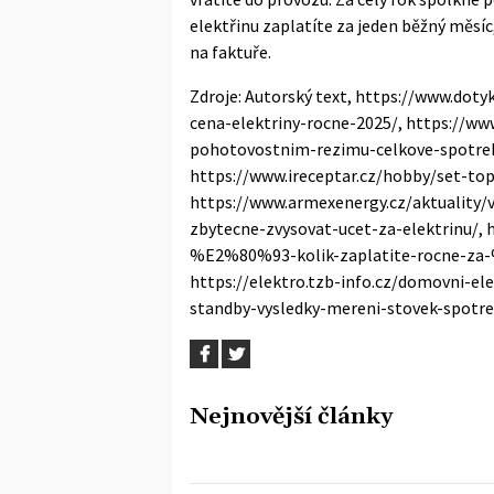
elektřinu zaplatíte za jeden běžný měsíc,
na faktuře.
Zdroje: Autorský text, https://www.do
cena-elektriny-rocne-2025/, https://ww
pohotovostnim-rezimu-celkove-spotreb
https://www.ireceptar.cz/hobby/set-to
https://www.armexenergy.cz/aktuality
zbytecne-zvysovat-ucet-za-elektrinu/,
%E2%80%93-kolik-zaplatite-rocne-z
https://elektro.tzb-info.cz/domovni-e
standby-vysledky-mereni-stovek-spotre
Nejnovější články