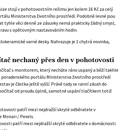
ize stojí v pohotovostním režimu jen kolem 16 Kč za celý
rtálu Ministerstva životního prostředí. Podobně levné jsou
t tyhle věci denně ze zásuvky nemá prakticky žádný smysl,
otravu s opětovným nastavováním hodin.
sklokeramické varné desky. Nahrazuje je 1 chytrá novinka,
ítač nechaný přes den v pohotovosti
počítač s monitorem, který necháte ráno uspaný a běží takhle
ajů poradenského portálu Ministerstva životního prostředí
stav je částka ještě vyšší. Právě tady se ranní zásah do
it počítač od proudu úplně, samotné uspání tlačítkem totiž
ovosti patří mezi nejdražší skryté odběratele v domácnosti.