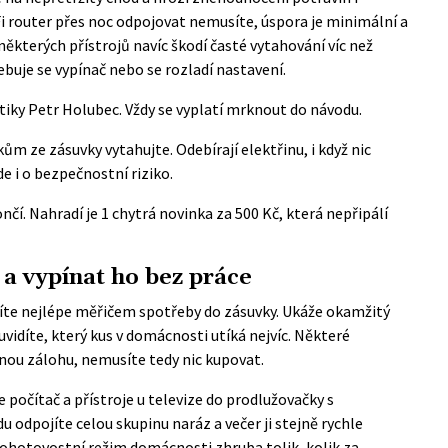
 router přes noc odpojovat nemusíte, úspora je minimální a
některých přístrojů navíc škodí časté vytahování víc než
uje se vypínač nebo se rozladí nastavení.
iky Petr Holubec. Vždy se vyplatí mrknout do návodu.
 ze zásuvky vytahujte. Odebírají elektřinu, i když nic
jde i o bezpečnostní riziko.
nčí. Nahradí je 1 chytrá novinka za 500 Kč, která nepřipálí
 a vypínat ho bez práce
stíte nejlépe měřičem spotřeby do zásuvky. Ukáže okamžitý
uvidíte, který kus v domácnosti utíká nejvíc. Některé
tnou zálohu, nemusíte tedy nic kupovat.
 počítač a přístroje u televize do prodlužovačky s
odpojíte celou skupinu naráz a večer ji stejně rychle
 pohotovostní režim domácnosti zhruba tolik, kolik za