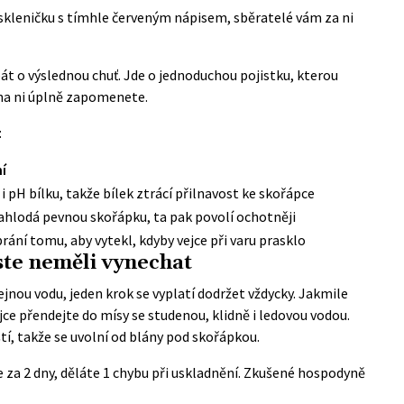
skleničku s tímhle červeným nápisem, sběratelé vám za ni
bát o výslednou chuť. Jde o jednoduchou pojistku, kterou
 na ni úplně zapomenete.
:
í
i pH bílku, takže bílek ztrácí přilnavost ke skořápce
nahlodá pevnou skořápku, ta pak povolí ochotněji
rání tomu, aby vytekl, kdyby vejce při varu prasklo
ste neměli vynechat
ejnou vodu, jeden krok se vyplatí dodržet vždycky. Jakmile
ejce přendejte do mísy se studenou, klidně i ledovou vodou.
í, takže se uvolní od blány pod skořápkou.
 za 2 dny, děláte 1 chybu při uskladnění. Zkušené hospodyně