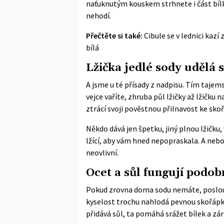
naťuknutým kouskem strhnete i část bílk
nehodí.
Přečtěte si také:
Cibule se v lednici kazí 
bílá
Lžička jedlé sody udělá 
A jsme u té přísady z nadpisu. Tím tajems
vejce vaříte, zhruba půl lžičky až lžičku n
ztrácí svoji pověstnou přilnavost ke sk
Někdo dává jen špetku, jiný plnou lžičku
lžící, aby vám hned nepopraskala. A nebo
neovlivní.
Ocet a sůl fungují podob
Pokud zrovna doma sodu nemáte, poslouží i
kyselost trochu nahlodá pevnou skořápku
přidává sůl, ta pomáhá srážet bílek a zár