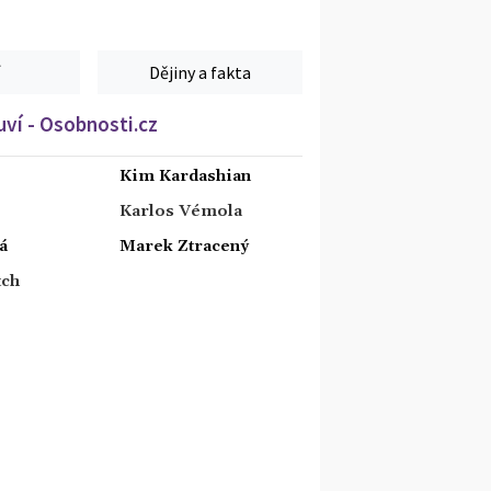
Dějiny a fakta
ví - Osobnosti.cz
Kim Kardashian
Karlos Vémola
á
Marek Ztracený
tch