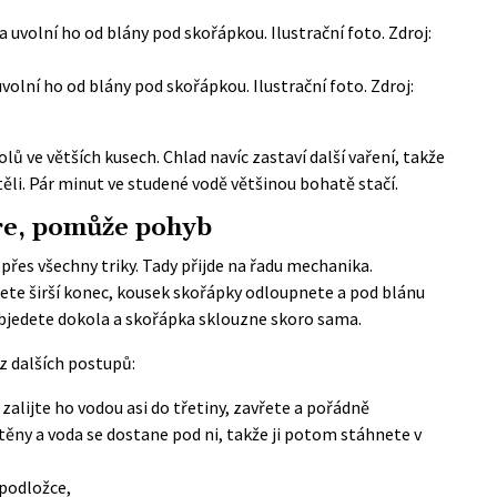
volní ho od blány pod skořápkou. Ilustrační foto. Zdroj:
ů ve větších kusech. Chlad navíc zastaví další vaření, takže
těli. Pár minut ve studené vodě většinou bohatě stačí.
re, pomůže pohyb
i přes všechny triky. Tady přijde na řadu mechanika.
nete širší konec, kousek skořápky odloupnete a pod blánu
objedete dokola a skořápka sklouzne skoro sama.
 z dalších postupů:
 zalijte ho vodou asi do třetiny, zavřete a pořádně
stěny a voda se dostane pod ni, takže ji potom stáhnete v
 podložce,