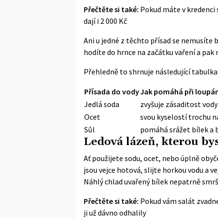
Přečtěte si také:
Pokud máte v kredenci 
dají i 2 000 Kč
Ani u jedné z těchto přísad se nemusíte 
hodíte do hrnce na začátku vaření a pak
Přehledně to shrnuje následující tabulka
Přísada do vody
Jak pomáhá při loupán
Jedlá soda
zvyšuje zásaditost vody 
Ocet
svou kyselostí trochu 
Sůl
pomáhá srážet bílek a b
Ledová lázeň, kterou by
Ať použijete sodu, ocet, nebo úplně obyč
jsou vejce hotová, slijte horkou vodu a v
Náhlý chlad uvařený bílek nepatrně smršt
Přečtěte si také:
Pokud vám salát zvadne
ji už dávno odhalily