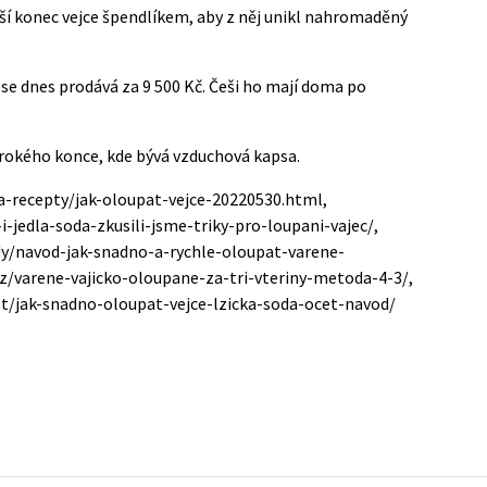
rší konec vejce špendlíkem, aby z něj unikl nahromaděný
se dnes prodává za 9 500 Kč. Češi ho mají doma po
irokého konce, kde bývá vzduchová kapsa.
-a-recepty/jak-oloupat-vejce-20220530.html,
-jedla-soda-zkusili-jsme-triky-pro-loupani-vajec/,
dy/navod-jak-snadno-a-rychle-oloupat-varene-
cz/varene-vajicko-oloupane-za-tri-vteriny-metoda-4-3/,
/jak-snadno-oloupat-vejce-lzicka-soda-ocet-navod/