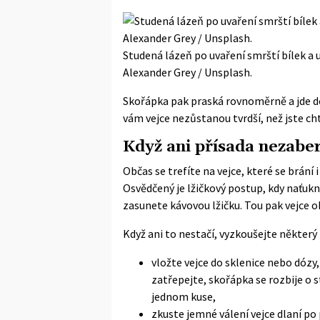
Studená lázeň po uvaření smrští bílek a u
Alexander Grey / Unsplash.
Skořápka pak praská rovnoměrně a jde dol
vám vejce nezůstanou tvrdší, než jste ch
Když ani přísada nezabe
Občas se trefíte na vejce, které se brání 
Osvědčený je lžičkový postup, kdy naťuk
zasunete kávovou lžičku. Tou pak vejce 
Když ani to nestačí, vyzkoušejte některý
vložte vejce do sklenice nebo dózy,
zatřepejte, skořápka se rozbije o 
jednom kuse,
zkuste jemné válení vejce dlaní po