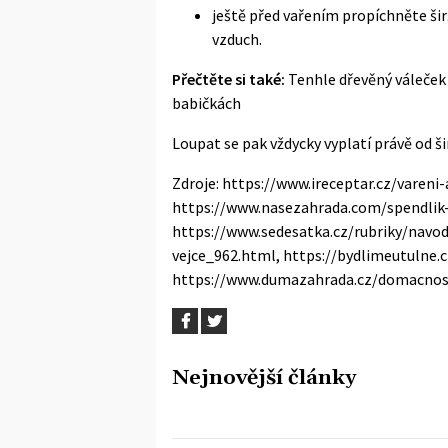
ještě před vařením propíchněte ši
vzduch.
Přečtěte si také:
Tenhle dřevěný váleček 
babičkách
Loupat se pak vždycky vyplatí právě od š
Zdroje: https://www.ireceptar.cz/vareni
https://www.nasezahrada.com/spendlik-i
https://www.sedesatka.cz/rubriky/navo
vejce_962.html, https://bydlimeutulne.
https://www.dumazahrada.cz/domacnost
Nejnovější články