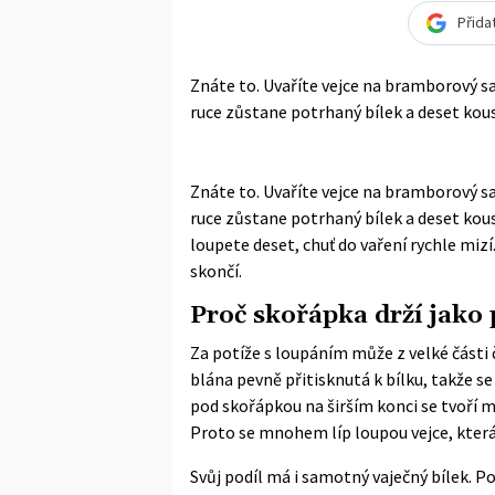
Přida
Znáte to. Uvaříte vejce na bramborový s
ruce zůstane potrhaný bílek a deset kousk
Znáte to. Uvaříte vejce na bramborový s
ruce zůstane potrhaný bílek a deset kousk
loupete deset, chuť do vaření rychle mizí
skončí.
Proč skořápka drží jako 
Za potíže s loupáním může z velké části če
blána pevně přitisknutá k bílku, takže se
pod skořápkou na širším konci se tvoří m
Proto se mnohem líp loupou vejce, která 
Svůj podíl má i samotný vaječný bílek. Po 