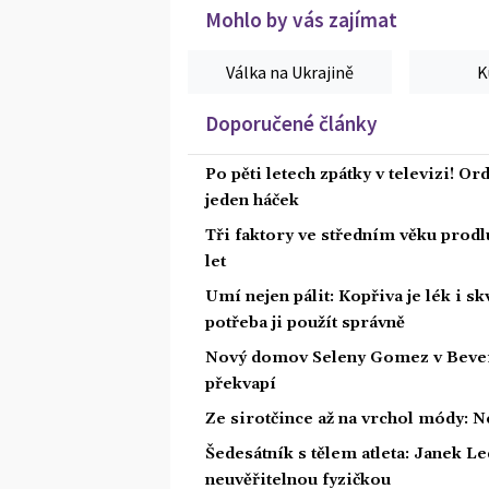
Mohlo by vás zajímat
Válka na Ukrajině
K
Doporučené články
Po pěti letech zpátky v televizi! Or
jeden háček
Tři faktory ve středním věku prodlu
let
Umí nejen pálit: Kopřiva je lék i s
potřeba ji použít správně
Nový domov Seleny Gomez v Beverly 
překvapí
Ze sirotčince až na vrchol módy: N
Šedesátník s tělem atleta: Janek Led
neuvěřitelnou fyzičkou