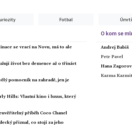
uriozity
Fotbal
Úmrtí
O kom se mlu
dinace se vrací na Novu, má to ale
Andrej Babiš
Petr Pavel
žují život bez demence až o třináct
Hana Zagorov
Kazma Kazmi
kvělý pomocník na zahradě, jen je
Hills: Vlastní kino i luxus, který
euvěřitelný příběh Coco Chanel
ecký přiznal, co stojí za jeho