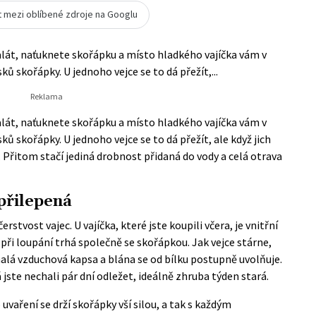
t mezi oblíbené zdroje na Googlu
alát, naťuknete skořápku a místo hladkého vajíčka vám v
ů skořápky. U jednoho vejce se to dá přežít,...
alát, naťuknete skořápku a místo hladkého vajíčka vám v
ů skořápky. U jednoho vejce se to dá přežít, ale když jich
. Přitom stačí jediná drobnost přidaná do vody a celá otrava
přilepená
rstvost vajec. U vajíčka, které jste koupili včera, je vnitřní
 při loupání trhá společně se skořápkou. Jak vejce stárne,
alá vzduchová kapsa a blána se od bílku postupně uvolňuje.
jste nechali pár dní odležet, ideálně zhruba týden stará.
uvaření se drží skořápky vší silou, a tak s každým