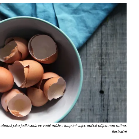
robnost jako jedlá soda ve vodě může z loupání vajec udělat příjemnou rutinu.
Ilustrační