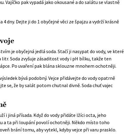
u. Vajíčko pak vypadá jako okousané a do salátu se vlastně
za 4 dny. Dejte ji do 1 obyčejné věci ze špajzu a vydrží krásně
svoje
tvím je obyčejná jedlá soda. Stačí ji nasypat do vody, ve které
a litr. Soda zvyšuje zásaditost vody i pH bílku, takže ten
ořápce. Po uvaření pak blána sklouzne mnohem ochotněji.
, výsledek bývá podobný. Vejce přidávejte do vody opatrně
jte se, že by salát potom chutnal divně. Soda chuť vajec
ně
 jiná přísada. Když do vody přidáte lžíci octa, jeho
 a ta při loupání povolí ochotněji. Někdo místo toho
oveň brání tomu, aby vytekl, kdyby vejce při varu prasklo.