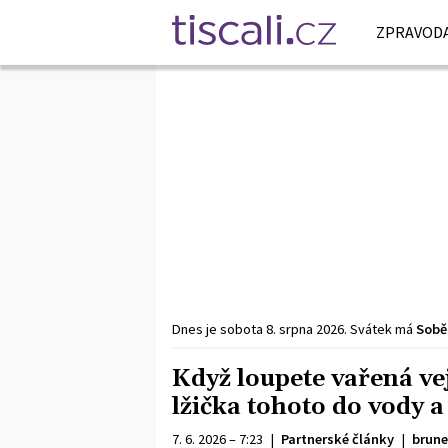
ZPRAVODA
Dnes je
sobota
8. srpna
2026
.
Svátek má
Sobě
Když loupete vařená ve
lžička tohoto do vody 
7. 6. 2026 – 7:23
|
Partnerské články
|
brune