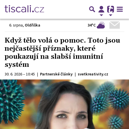
34°C
6. srpna
,
Oldřiška
Když tělo volá o pomoc. Toto jsou
nejčastější příznaky, které
poukazují na slabší imunitní
systém
30. 6. 2026 – 10:45
|
Partnerské články
|
svetkreativity.cz