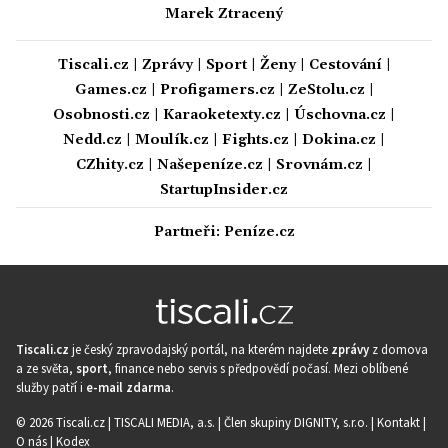
Marek Ztracený
Tiscali.cz
|
Zprávy
|
Sport
|
Ženy
|
Cestování
|
Games.cz
|
Profigamers.cz
|
ZeStolu.cz
|
Osobnosti.cz
|
Karaoketexty.cz
|
Úschovna.cz
|
Nedd.cz
|
Moulík.cz
|
Fights.cz
|
Dokina.cz
|
CZhity.cz
|
Našepeníze.cz
|
Srovnám.cz
|
StartupInsider.cz
Partneři:
Peníze.cz
Tiscali.cz
je český zpravodajský portál, na kterém najdete
zprávy
z domova
a ze světa,
sport
, finance nebo servis s předpovědí počasí. Mezi oblíbené
služby patří i
e-mail zdarma
.
© 2026 Tiscali.cz |
TISCALI MEDIA, a.s.
|
Člen skupiny DIGNITY, s.r.o.
|
Kontakt
|
O nás
|
Kodex