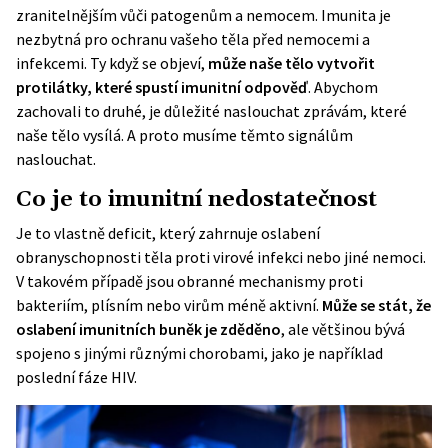
zranitelnějším vůči patogenům a nemocem. Imunita je
nezbytná pro ochranu vašeho těla před nemocemi a
infekcemi. Ty když se objeví,
může naše tělo vytvořit
protilátky, které spustí imunitní odpověď
. Abychom
zachovali to druhé, je důležité naslouchat zprávám, které
naše tělo vysílá. A proto musíme těmto signálům
naslouchat.
Co je to imunitní nedostatečnost
Je to vlastně deficit, který zahrnuje oslabení
obranyschopnosti těla proti virové infekci nebo jiné nemoci.
V takovém případě jsou obranné mechanismy proti
bakteriím, plísním nebo virům méně aktivní.
Může se stát, že
oslabení imunitních buněk je zděděno
, ale většinou bývá
spojeno s jinými různými chorobami, jako je například
poslední fáze HIV.