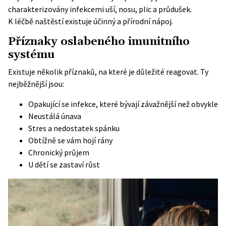
charakterizovány infekcemi uší, nosu, plic a průdušek.
K léčbě naštěstí existuje účinný a přírodní nápoj.
Příznaky oslabeného imunitního
systému
Existuje několik příznaků, na které je důležité reagovat. Ty
nejběžnější jsou:
Opakující se infekce, které bývají závažnější než obvykle
Neustálá únava
Stres a nedostatek spánku
Obtížně se vám hojí rány
Chronický průjem
U dětí se zastaví růst