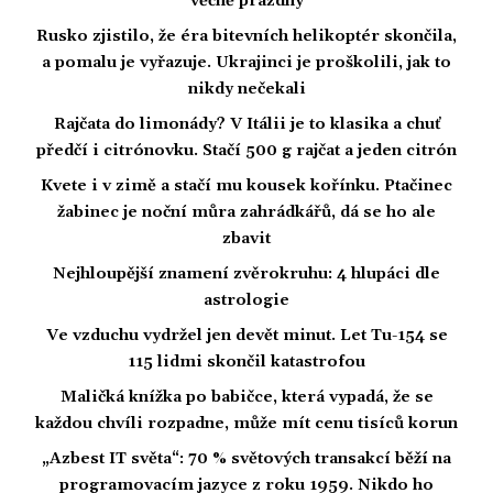
věčně prázdný
Rusko zjistilo, že éra bitevních helikoptér skončila,
a pomalu je vyřazuje. Ukrajinci je proškolili, jak to
nikdy nečekali
Rajčata do limonády? V Itálii je to klasika a chuť
předčí i citrónovku. Stačí 500 g rajčat a jeden citrón
Kvete i v zimě a stačí mu kousek kořínku. Ptačinec
žabinec je noční můra zahrádkářů, dá se ho ale
zbavit
Nejhloupější znamení zvěrokruhu: 4 hlupáci dle
astrologie
Ve vzduchu vydržel jen devět minut. Let Tu-154 se
115 lidmi skončil katastrofou
Maličká knížka po babičce, která vypadá, že se
každou chvíli rozpadne, může mít cenu tisíců korun
„Azbest IT světa“: 70 % světových transakcí běží na
programovacím jazyce z roku 1959. Nikdo ho