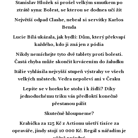
Stanislav Hložek si prošel velkým smutkem po
ztrátě syna: Bolest, se kterou se dodnes učí žít
Největší odpad Clashe, nebral si servítky Karlos
Benda
Lucie Bílá ukázala, jak bydlí: Dům, který překvapí
každého, kdo ji zná jen z pódia
Nikdy nemíchejte tyto dvě tablety proti bolesti.
Častá chyba může skončit krvácením do žaludku
Itálie vyhlásila nejvyšší stupeň výstrahy ve všech
velkých městech. Vedra nepoleví ani v Česku
Lepíte se v horku ke stolu i k židli? Díky
jednoduchému triku vás předloktí konečně
přestanou pálit
Skutečně hloupneme?
Krabička za 125 Kč z Actionu ušetří tisíce za
opraváře, jindy stojí 10 000 Kč. Regál s nářadím je