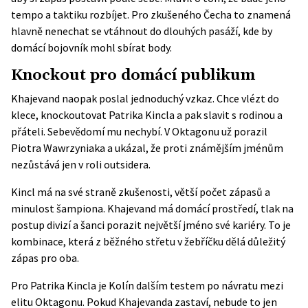
tempo a taktiku rozbíjet. Pro zkušeného Čecha to znamená
hlavně nenechat se vtáhnout do dlouhých pasáží, kde by
domácí bojovník mohl sbírat body.
Knockout pro domácí publikum
Khajevand naopak poslal jednoduchý vzkaz. Chce vlézt do
klece, knockoutovat Patrika Kincla a pak slavit s rodinou a
přáteli. Sebevědomí mu nechybí. V Oktagonu už porazil
Piotra Wawrzyniaka a ukázal, že proti známějším jménům
nezůstává jen v roli outsidera.
Kincl má na své straně zkušenosti, větší počet zápasů a
minulost šampiona. Khajevand má domácí prostředí, tlak na
postup divizí a šanci porazit největší jméno své kariéry. To je
kombinace, která z běžného střetu v žebříčku dělá důležitý
zápas pro oba.
Pro Patrika Kincla je Kolín dalším testem po návratu mezi
elitu Oktagonu. Pokud Khajevanda zastaví, nebude to jen