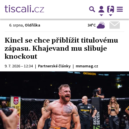
34°C
6. srpna
,
Oldřiška
Kincl se chce přiblížit titulovému
zápasu. Khajevand mu slibuje
knockout
9. 7. 2026 – 12:34
|
Partnerské články
|
mmamag.cz