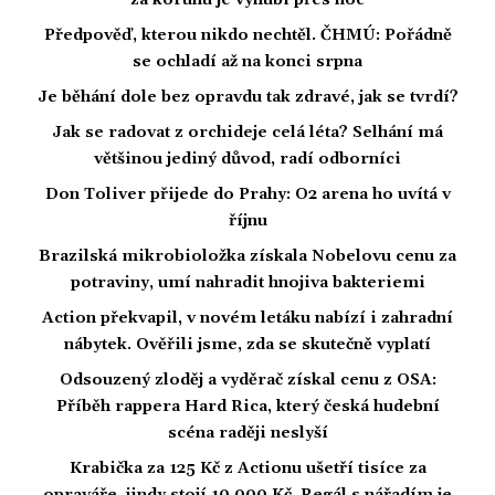
za korunu je vyhubí přes noc
Předpověď, kterou nikdo nechtěl. ČHMÚ: Pořádně
se ochladí až na konci srpna
Je běhání dole bez opravdu tak zdravé, jak se tvrdí?
Jak se radovat z orchideje celá léta? Selhání má
většinou jediný důvod, radí odborníci
Don Toliver přijede do Prahy: O2 arena ho uvítá v
říjnu
Brazilská mikrobioložka získala Nobelovu cenu za
potraviny, umí nahradit hnojiva bakteriemi
Action překvapil, v novém letáku nabízí i zahradní
nábytek. Ověřili jsme, zda se skutečně vyplatí
Odsouzený zloděj a vyděrač získal cenu z OSA:
Příběh rappera Hard Rica, který česká hudební
scéna raději neslyší
Krabička za 125 Kč z Actionu ušetří tisíce za