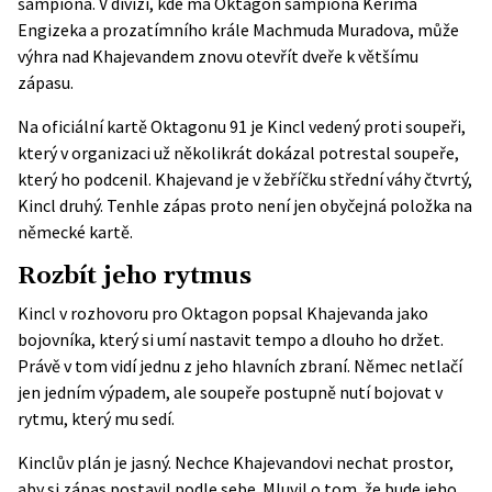
šampiona. V divizi, kde má Oktagon šampiona Kerima
Engizeka a prozatímního krále Machmuda Muradova, může
výhra nad Khajevandem znovu otevřít dveře k většímu
zápasu.
Na
oficiální kartě Oktagonu 91
je Kincl vedený proti soupeři,
který v organizaci už několikrát dokázal potrestal soupeře,
který ho podcenil. Khajevand je v žebříčku střední váhy čtvrtý,
Kincl druhý. Tenhle zápas proto není jen obyčejná položka na
německé kartě.
Rozbít jeho rytmus
Kincl v rozhovoru pro
Oktagon
popsal Khajevanda jako
bojovníka, který si umí nastavit tempo a dlouho ho držet.
Právě v tom vidí jednu z jeho hlavních zbraní. Němec netlačí
jen jedním výpadem, ale soupeře postupně nutí bojovat v
rytmu, který mu sedí.
Kinclův plán je jasný. Nechce Khajevandovi nechat prostor,
aby si zápas postavil podle sebe. Mluvil o tom, že bude jeho