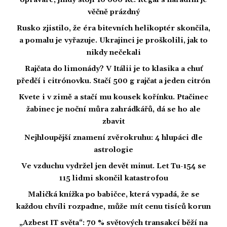
opraváře, jindy stojí 10 000 Kč. Regál s nářadím je
věčně prázdný
Rusko zjistilo, že éra bitevních helikoptér skončila,
a pomalu je vyřazuje. Ukrajinci je proškolili, jak to
nikdy nečekali
Rajčata do limonády? V Itálii je to klasika a chuť
předčí i citrónovku. Stačí 500 g rajčat a jeden citrón
Kvete i v zimě a stačí mu kousek kořínku. Ptačinec
žabinec je noční můra zahrádkářů, dá se ho ale
zbavit
Nejhloupější znamení zvěrokruhu: 4 hlupáci dle
astrologie
Ve vzduchu vydržel jen devět minut. Let Tu-154 se
115 lidmi skončil katastrofou
Maličká knížka po babičce, která vypadá, že se
každou chvíli rozpadne, může mít cenu tisíců korun
„Azbest IT světa“: 70 % světových transakcí běží na