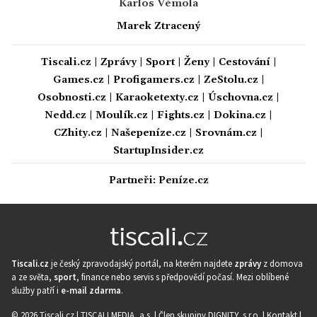
Karlos Vémola
Marek Ztracený
Tiscali.cz
|
Zprávy
|
Sport
|
Ženy
|
Cestování
|
Games.cz
|
Profigamers.cz
|
ZeStolu.cz
|
Osobnosti.cz
|
Karaoketexty.cz
|
Úschovna.cz
|
Nedd.cz
|
Moulík.cz
|
Fights.cz
|
Dokina.cz
|
CZhity.cz
|
Našepeníze.cz
|
Srovnám.cz
|
StartupInsider.cz
Partneři:
Peníze.cz
Tiscali.cz
je český zpravodajský portál, na kterém najdete
zprávy
z domova
a ze světa,
sport
, finance nebo servis s předpovědí počasí. Mezi oblíbené
služby patří i
e-mail zdarma
.
© 2026 Tiscali.cz |
TISCALI MEDIA, a.s.
|
Člen skupiny DIGNITY, s.r.o.
|
Kontakt
|