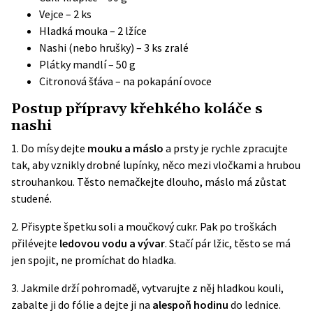
Vejce – 2 ks
Hladká mouka – 2 lžíce
Nashi (nebo hrušky) – 3 ks zralé
Plátky mandlí – 50 g
Citronová šťáva – na pokapání ovoce
Postup přípravy křehkého koláče s
nashi
1. Do mísy dejte
mouku a máslo
a prsty je rychle zpracujte
tak, aby vznikly drobné lupínky, něco mezi vločkami a hrubou
strouhankou. Těsto nemačkejte dlouho, máslo má zůstat
studené.
2. Přisypte špetku soli a moučkový cukr. Pak po troškách
přilévejte
ledovou vodu a vývar
. Stačí pár lžic, těsto se má
jen spojit, ne promíchat do hladka.
3. Jakmile drží pohromadě, vytvarujte z něj hladkou kouli,
zabalte ji do fólie a dejte ji na
alespoň hodinu
do lednice.