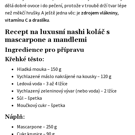
dělá dobré ovoce i do pečení, protože v troubě drží tvar lépe
než měkčí hrušky. A ještě jedna věc: je
zdrojem vlákniny,
vitamínu C a draslíku
.
Recept na luxusní nashi koláč s
mascarpone a mandlemi
Ingredience pro přípravu
Křehké těsto:
Hladká mouka – 150 g
Vychlazené máslo nakrájené na kousky – 120 g
Ledová voda – 3 až 4 lžíce
Vychlazený zeleninový vývar (nebo voda) – 2 lžíce
Sůl – špetka
Moučkový cukr – špetka
Náplň:
Mascarpone – 250 g
Cukr krupice – 90 g