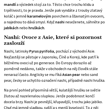
mandlí
a výsledek stojí za to. Těsto chce trochu klidu a
trpělivosti, to je pravda. Jenže pak vyndáte z trouby zlatavý
koláč s jemně
karamelovým
povrchem a šťavnatým ovocem,
a najednou to dává smysl. Když
nashi
neseženete, sáhněte po
jablkách
nebo
hruškách
.
Nashi: Ovoce z Asie, které si pozornost
zaslouží
Nashi, latinsky
Pyrus pyrifolia
, pochází z východní Asie.
Nejčastěji se pěstuje v Japonsku, Číně a Koreji, kde patří k
běžnému ovoci už po generace. Do Evropy dorazilo až
poměrně nedávno, takže v obchodech na něj člověk stále
nenarazí často. Anglicky se mu říká
Asian pear
nebo sand
pear, česky se uchytilo označení nashi, případně nashi hruška.
Na první pohled připomíná větší, kulatější hrušku se světle
žlutou až nazelenalou slupkou. Jenže podobnost končí
docela brzy. Nashi je pevnější, křupavější, trochu jako jablko.
Chuť má jemně sladkou, svěží a s menší kyselostí. To z něj