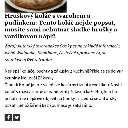
Hruškový koláč s tvarohem a
pudinkem: Tento koláč nejde popsat,
musíte sami ochutnat sladké hrušky a
vanilkovou náplň
Zdroj: Autorský text redakce Cooky.cz na základě informací z
webů
Wikipedie
,
Healthline
, částečně upraveno AI, se
souhlasem
Dvě v troubě
Nejlepší koláče, buchty a zákusky z kuchyně
Přidejte se do
VIP
skupiny
Nejlepší Zákusky!
Článek
Koláč jako z vídeňské kavárny říznutý exotikou: Nashi
koláč s mascarpone a mandlemi překvapí každého, kdo ho
ochutná
se nejdříve objevil na
Cooky.cz
. Jedná se autorský
obsah, jehož šíření bez souhlasu je zakázáno.