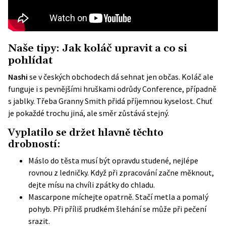
Naše tipy: Jak koláč upravit a co si
pohlídat
Nashi
se v českých obchodech dá sehnat jen občas. Koláč ale
funguje i s pevnějšími hruškami odrůdy Conference, případně
s jablky. Třeba Granny Smith přidá příjemnou kyselost. Chuť
je pokaždé trochu jiná, ale směr zůstává stejný.
Vyplatilo se držet hlavně těchto
drobností:
Máslo do těsta musí být opravdu studené, nejlépe
rovnou z ledničky. Když při zpracování začne měknout,
dejte mísu na chvíli zpátky do chladu.
Mascarpone míchejte opatrně. Stačí metla a pomalý
pohyb. Při příliš prudkém šlehání se může při pečení
srazit.