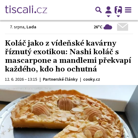
26°C
7. srpna
,
Lada
Koláč jako z vídeňské kavárny
říznutý exotikou: Nashi koláč s
mascarpone a mandlemi překvapí
každého, kdo ho ochutná
12. 6. 2026 – 13:15
|
Partnerské články
|
cooky.cz