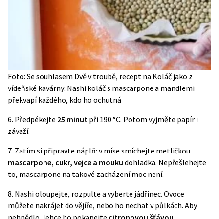
Foto: Se souhlasem Dvě v troubě, recept na Koláč jako z
vídeňské kavárny: Nashi koláč s mascarpone a mandlemi
překvapí každého, kdo ho ochutná
6. Předpékejte
25 minut
při 190 °C. Potom vyjměte papír i
závaží.
7. Zatím si připravte náplň: v míse smíchejte metličkou
mascarpone, cukr, vejce a mouku
dohladka. Nepřešlehejte
to, mascarpone na takové zacházení moc není.
8. Nashi oloupejte, rozpulte a vyberte jádřinec. Ovoce
můžete nakrájet do vějíře, nebo ho nechat v půlkách. Aby
nehnědlo, lehce ho pokapejte
citronovou šťávou
.