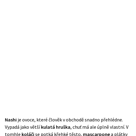
Nashi
je ovoce, které člověk v obchodě snadno přehlédne.
Vypadá jako větší
kulatá
hruška
, chuť má ale úplně vlastní. V
tomhle
koláči
se potká křehké těsto,
mascarpone
a plátky