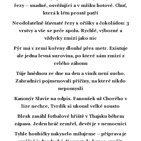
řezy – snadné, osvěžující a v mžiku hotové. Chuť,
která k létu prostě patří
Neodolatelně šťavnaté řezy s oříšky a čokoládou: 3
vrstvy a vše se peče spolu. Rychlé, výborné a
vždycky zmizí jako nic
Pýr má v zemi kořeny dlouhé přes metr. Existuje
ale jedna levná surovina, po které sám zmizí z
celého záhonu
Túje hnědnou ze dne na den a viník není sucho.
Zahradníci pojmenovali příčiny, na které nikdo
nepomyslí
Kanonýr Slavie na odpis. Fanoušek už Chorého v
lize nechce, Tvrdík si ukousl velké sousto
Blesk zasáhl fotbalové hřiště v Thajsku během
zápasu. Jeden hráč zemřel, devět je v nemocnici
Tyhle houbičky nakyselo milujeme – příprava je