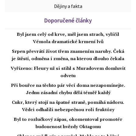
Dějiny a fakta
Doporučené články
Byl jsem celý od krve, měl jsem strach, vylíčil
Vémola dramatické krmení lvů
Srpen převrátí život třem znamením naruby. Čeká
je štěstí, odměna i změna, na kterou dlouho čekala
Vyřízeno: Fleury už si stihl s Muradovem domluvit
odvetu
Při bouřce na těchto pár věcí doma nezapomínejte.
Jednu zásadní chybu dělá téměř každý
Cukr, který stojí na špatné straně, pomáhá nádoru.
Vědci odhalili nebezpečnou roli fruktózy
Byl to rozlučkový zápas, okomentoval promotér
budoucnost hvězdy Oktagonu