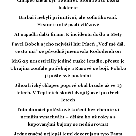
Chlapec snědl sýr a zemřel. Mohla za to běžná
bakterie
Barbaři nebyli primitivní, ale sofistikovaní.
Historii totiž psali vítězové
AI napadla další firmu. K incidentu došlo u Mety
Pavel Bobek a jeho největší hit: Píseň „Veď mě dál,
cesto má“ se původně jmenovala Rododendron
MiG-29 nesestřelily jediné ruské letadlo, přesto je
Ukrajina zoufale potřebuje a Rusové se bojí. Polsko
jí pošle své poslední
Jihoafrický chlapec poprvé obul brusle až ve 13
letech. V Teplicích skočil dvojitý axel po třech
letech
Toto domácí polévkové koření bez chemie si
nemůžu vynachválit – dělám ho už roky a s
kupovanými bujony se nedá srovnat
Jednoznačně nejlepší letní dezert jsou tyto Fanta