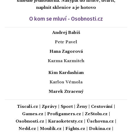
směšně jednoduchá. Nasypat do hrnce, uvařit,
naplnit sklenice a je hotovo
O kom se mluví - Osobnosti.cz
Andrej Babiš
Petr Pavel
Hana Zagorová
Kazma Kazmitch
Kim Kardashian
Karlos Vémola
Marek Ztracený
Tiscali.cz
|
Zprávy
|
Sport
|
Ženy
|
Cestování
|
Games.cz
|
Profigamers.cz
|
ZeStolu.cz
|
Osobnosti.cz
|
Karaoketexty.cz
|
Úschovna.cz
|
Nedd.cz
|
Moulík.cz
|
Fights.cz
|
Dokina.cz
|