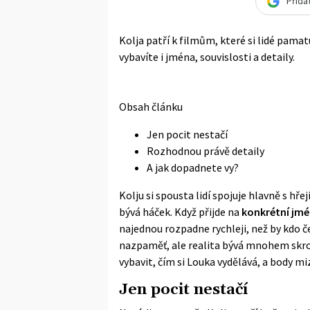
Přida
Kolja patří k filmům, které si lidé pamatuj
vybavíte i jména, souvislosti a detaily.
Obsah článku
Jen pocit nestačí
Rozhodnou právě detaily
A jak dopadnete vy?
Kolju si spousta lidí spojuje hlavně s h
bývá háček. Když přijde na
konkrétní jm
najednou rozpadne rychleji, než by kdo č
nazpaměť, ale realita bývá mnohem skro
vybavit, čím si Louka vydělává, a body miz
Jen pocit nestačí