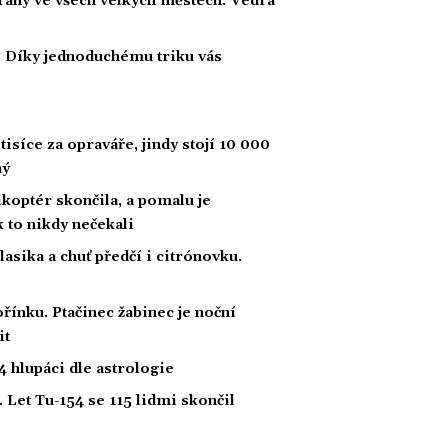
strahy ve všech velkých městech. Vedra
i? Díky jednoduchému triku vás
tisíce za opraváře, jindy stojí 10 000
ný
likoptér skončila, a pomalu je
ak to nikdy nečekali
klasika a chuť předčí i citrónovku.
řínku. Ptačinec žabinec je noční
it
 hlupáci dle astrologie
 Let Tu-154 se 115 lidmi skončil