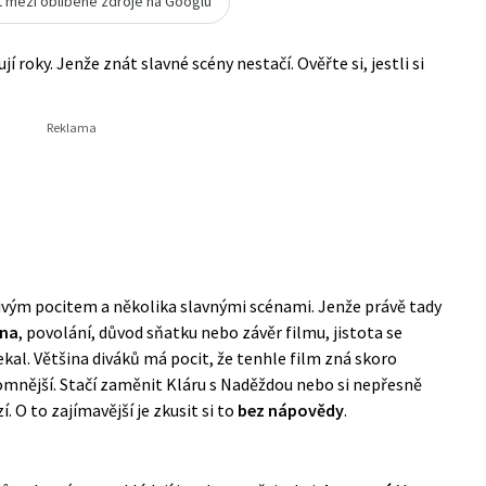
t mezi oblíbené zdroje na Googlu
í roky. Jenže znát slavné scény nestačí. Ověřte si, jestli si
řejivým pocitem a několika slavnými scénami. Jenže právě tady
éna
, povolání, důvod sňatku nebo závěr filmu, jistota se
ekal. Většina diváků má pocit, že tenhle film zná skoro
mnější. Stačí zaměnit Kláru s Naděždou nebo si nepřesně
í. O to zajímavější je zkusit si to
bez nápovědy
.