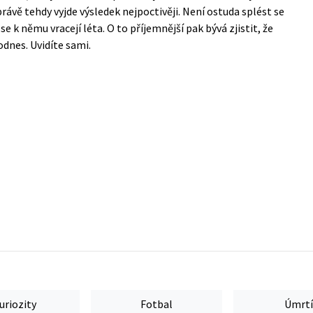
ávě tehdy vyjde výsledek nejpoctivěji. Není ostuda splést se
í se k němu vracejí léta. O to příjemnější pak bývá zjistit, že
odnes. Uvidíte sami.
uriozity
Fotbal
Úmrtí