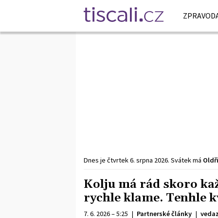
ZPRAVODA
Dnes je
čtvrtek
6. srpna
2026
.
Svátek má
Oldř
Kolju má rád skoro kaž
rychle klame. Tenhle kv
7. 6. 2026 – 5:25
|
Partnerské články
|
vedaz