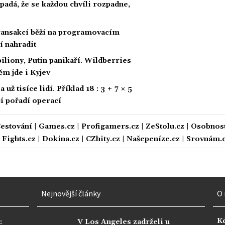
padá, že se každou chvíli rozpadne,
 transakcí běží na programovacím
í nahradit
biliony, Putin panikaří. Wildberries
ěm jde i Kyjev
ž tisíce lidí. Příklad 18 : 3 + 7 × 5
ají pořadí operací
estování
|
Games.cz
|
Profigamers.cz
|
ZeStolu.cz
|
Osobnost
|
Fights.cz
|
Dokina.cz
|
CZhity.cz
|
Našepeníze.cz
|
Srovnám.
Nejnovější články
O 
K
:
V Los Angeles zadrželi u