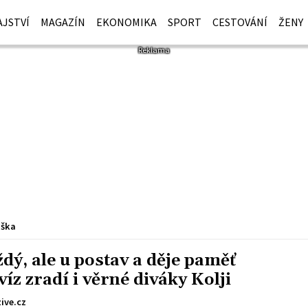
JSTVÍ
MAGAZÍN
EKONOMIKA
SPORT
CESTOVÁNÍ
ŽENY
iška
dý, ale u postav a děje paměť
íz zradí i věrné diváky Kolji
ive.cz