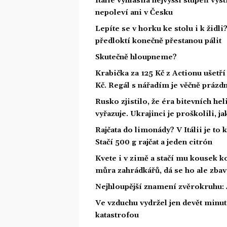
Itálie vyhlásila nejvyšší stupeň vý
nepoleví ani v Česku
Lepíte se v horku ke stolu i k židl
předloktí konečně přestanou pálit
Skutečně hloupneme?
Krabička za 125 Kč z Actionu ušetří 
Kč. Regál s nářadím je věčně prázd
Rusko zjistilo, že éra bitevních he
vyřazuje. Ukrajinci je proškolili, j
Rajčata do limonády? V Itálii je to 
Stačí 500 g rajčat a jeden citrón
Kvete i v zimě a stačí mu kousek ko
můra zahrádkářů, dá se ho ale zbav
Nejhloupější znamení zvěrokruhu: 4
Ve vzduchu vydržel jen devět minut.
katastrofou