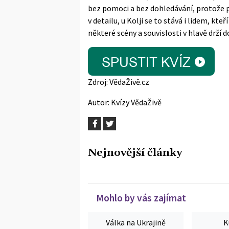
bez pomoci a bez dohledávání, protože pr
v detailu, u Kolji se to stává i lidem, kteř
některé scény a souvislosti v hlavě drží d
Zdroj:
VědaŽivě.cz
Autor:
Kvízy VědaŽivě
Nejnovější články
Mohlo by vás zajímat
Válka na Ukrajině
K