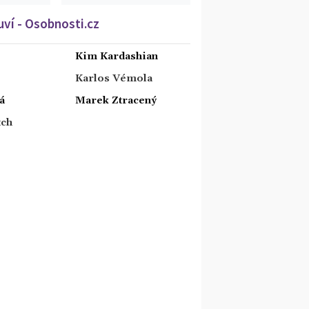
ví - Osobnosti.cz
Kim Kardashian
Karlos Vémola
á
Marek Ztracený
tch