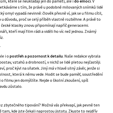
lům, které se neukládají jen do paměti, ale i
do emocí
. V
setkáváme s tím, že právě u podobně milovaných snímků lidé
cký omyl vypadá nevinně: člověk přesně ví, jak se u filmu cítil,
o u důvodu, proč se celý příběh vlastně rozběhne. A právě to
e české klasiky znovu připomínají napříč generacemi.
i, kteří mají film rádi a viděli ho víc než jednou. Známý
z.
y
le i o
postřeh a pozornost k detailu
. Naše redakce vybrala
postav, vztahů a drobností, v nichž se lidé pletou nejčastěji.
í, proč kývl na sňatek. Jiný má v hlavě silný závěr, jenže si
lnost, která k němu vede. Hodit se bude paměť, soustředění
o filmu jen domýšlíte. Nejde o školní zkoušení, spíš
ravdu zůstalo.
ez zbytečného tipování? Možná vás překvapí, jak pevně ten
 tam, kde jste čekali naprostou jistotu. Zkuste to nejdřív