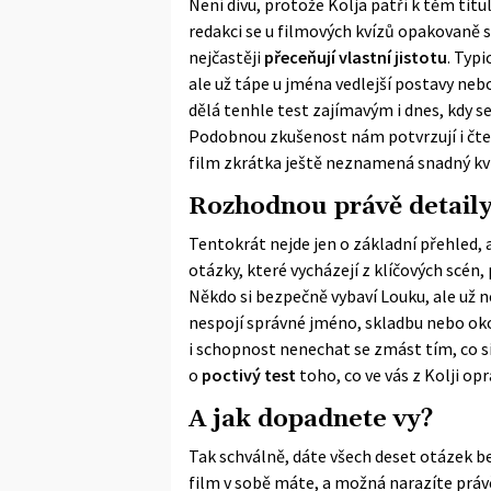
Není divu, protože Kolja patří k těm titu
redakci se u filmových kvízů opakovaně 
nejčastěji
přeceňují vlastní jistotu
. Typi
ale už tápe u jména vedlejší postavy neb
dělá tenhle test zajímavým i dnes, kdy s
Podobnou zkušenost nám potvrzují i čtenář
film zkrátka ještě neznamená snadný kví
Rozhodnou právě detail
Tentokrát nejde jen o základní přehled, a
otázky, které vycházejí z klíčových scén, 
Někdo si bezpečně vybaví Louku, ale už nev
nespojí správné jméno, skladbu nebo oko
i schopnost nenechat se zmást tím, co si 
o
poctivý test
toho, co ve vás z Kolji op
A jak dopadnete vy?
Tak schválně, dáte všech deset otázek b
film v sobě máte, a možná narazíte právě