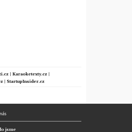
i.cz
|
Karaoketexty.cz
|
cz
|
StartupInsider.cz
nás
do jsme