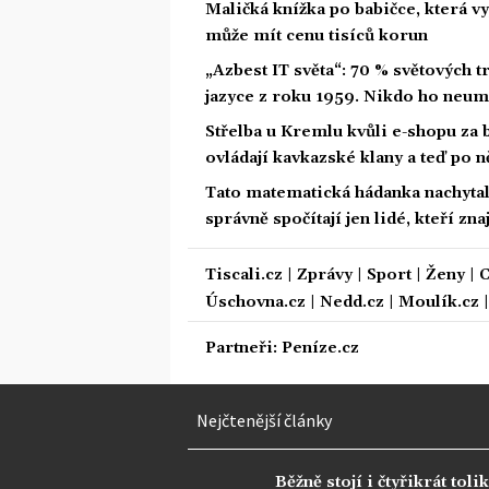
Maličká knížka po babičce, která vy
může mít cenu tisíců korun
„Azbest IT světa“: 70 % světových
jazyce z roku 1959. Nikdo ho neum
Střelba u Kremlu kvůli e-shopu za 
ovládají kavkazské klany a teď po n
Tato matematická hádanka nachytala u
správně spočítají jen lidé, kteří zn
Tiscali.cz
|
Zprávy
|
Sport
|
Ženy
|
C
Úschovna.cz
|
Nedd.cz
|
Moulík.cz
Partneři:
Peníze.cz
Nejčtenější články
Běžně stojí i čtyřikrát tolik