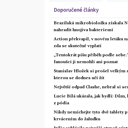
Doporučené články
Brazilská mikrobioložka získala N
nahradit hnojiva bakteriemi
Action překvapil, v novém letáku na
zda se skutečně vyplatí
„Tentokrát píšu příběh podle sebe.
fanoušci ji nemohli ani poznat
Stanislav Hložek si prošel velkým 
kterou se dodnes učí žít
Největší odpad Clashe, nebral si s
Lucie Bílá ukázala, jak bydlí: Dům,
z pódia
Nikdy nemíchejte tyto dvě tablety p
krvácením do žaludku