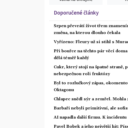
Doporučené články
Srpen převrátí život třem znamením
změna, na kterou dlouho čekala
Vyřízeno: Fleury už si stihl s Mu
Při bouřce na těchto pár věcí dom
dělá téměř každý
Cukr, který stojí na špatné straně,
nebezpečnou roli fruktózy
Byl to rozlučkový zápas, okoment
Oktagonu
Chlapec snědl sýr a zemřel. Mohla 
Barbaři nebyli primitivní, ale sofis
AI napadla další firmu. K incidentu
Pavel Bobek a jeho největší hit: P