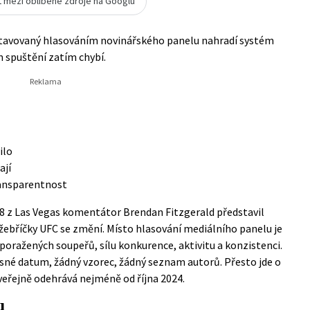
t mezi oblíbené zdroje na Googlu
stavovaný hlasováním novinářského panelu nahradí systém
 spuštění zatím chybí.
ilo
ají
ransparentnost
 z Las Vegas komentátor Brendan Fitzgerald představil
žebříčky UFC se změní. Místo hlasování mediálního panelu je
poražených soupeřů, sílu konkurence, aktivitu a konzistenci.
esné datum, žádný vzorec, žádný seznam autorů. Přesto jde o
 veřejně odehrává nejméně od října 2024.
u