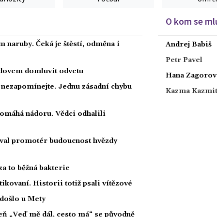
O kom se mlu
 naruby. Čeká je štěstí, odměna i
Andrej Babiš
Petr Pavel
radovem domluvit odvetu
Hana Zagorov
a nezapomínejte. Jednu zásadní chybu
Kazma Kazmi
 pomáhá nádoru. Vědci odhalili
oval promotér budoucnost hvězdy
za to běžná bakterie
tikovaní. Historii totiž psali vítězové
 došlo u Mety
íseň „Veď mě dál, cesto má“ se původně