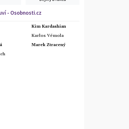
ví - Osobnosti.cz
Kim Kardashian
Karlos Vémola
á
Marek Ztracený
tch