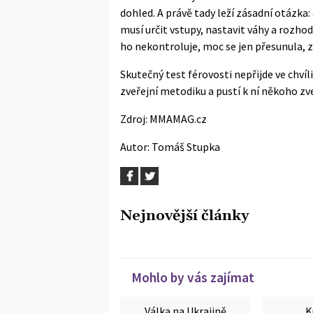
dohled. A právě tady leží zásadní otázka
musí určit vstupy, nastavit váhy a rozho
ho nekontroluje, moc se jen přesunula, z
Skutečný test férovosti nepřijde ve chvíli,
zveřejní metodiku a pustí k ní někoho zve
Zdroj:
MMAMAG.cz
Autor:
Tomáš Stupka
Nejnovější články
Mohlo by vás zajímat
Válka na Ukrajině
K