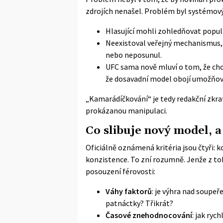
zdrojích nenašel. Problém byl systémový
Hlasující mohli zohledňovat popular
Neexistoval veřejný mechanismus, k
nebo neposunul.
UFC sama nově mluví o tom, že chc
že dosavadní model obojí umožňov
„Kamarádíčkování“ je tedy redakční zkra
prokázanou manipulaci.
Co slibuje nový model, a 
Oficiálně oznámená kritéria jsou čtyři: k
konzistence. To zní rozumně. Jenže z to
posouzení férovosti:
Váhy faktorů
: je výhra nad soupe
patnáctky? Třikrát?
Časové znehodnocování
: jak ryc