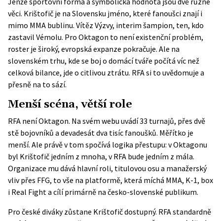
Jenže sportovní forma a symbolická hodnota jsou dvě různé
věci. Krištofič je na Slovensku jméno, které fanoušci znají i
mimo MMA bublinu. Vítěz Výzvy, interim šampion, ten, kdo
zastavil Vémolu. Pro Oktagon to není existenční problém,
roster je široký, evropská expanze pokračuje. Ale na
slovenském trhu, kde se boj o domácí tváře počítá víc než
celková bilance, jde o citlivou ztrátu. RFA si to uvědomuje a
přesně na to sází.
Menší scéna, větší role
RFA není Oktagon. Na svém webu uvádí 33 turnajů, přes dvě
stě bojovníků a devadesát dva tisíc fanoušků. Měřítko je
menší. Ale právě v tom spočívá logika přestupu: v Oktagonu
byl Krištofič jedním z mnoha, v RFA bude jedním z mála.
Organizace mu dává hlavní roli, titulovou osu a manažerský
vliv přes FFG, to vše na platformě, která míchá MMA, K-1, box
i Real Fight a cílí primárně na česko-slovenské publikum.
Pro české diváky zůstane Krištofič dostupný.
RFA
standardně