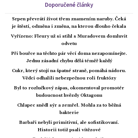
Doporučené články
Srpen převrátí život třem znamením naruby. Čeká
je štěstí, odměna i změna, na kterou dlouho čekala
Vyřízeno: Fleury už si stihl s Muradovem domluvit
odvetu
Při bouřce na těchto pár věcí doma nezapomínejte.
Jednu zásadní chybu dělá téměř každý
Cukr, který stojí na špatné straně, pomáhá nádoru.
Vědci odhalili nebezpečnou roli fruktózy
Byl to rozlučkový zápas, okomentoval promotér
budoucnost hvězdy Oktagonu
Chlapec snědl sýr a zemřel. Mohla za to běžná
bakterie
Barbaři nebyli primitivní, ale sofistikovaní.
Historii totiž psali vítězové