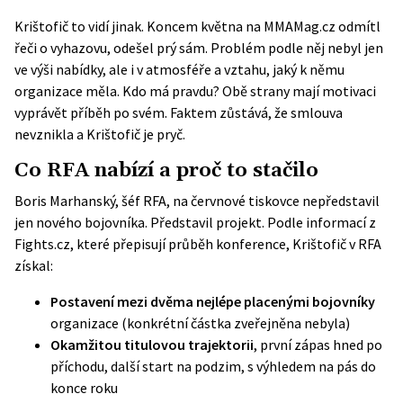
Krištofič to vidí jinak. Koncem května na
MMAMag.cz
odmítl
řeči o vyhazovu, odešel prý sám. Problém podle něj nebyl jen
ve výši nabídky, ale i v atmosféře a vztahu, jaký k němu
organizace měla. Kdo má pravdu? Obě strany mají motivaci
vyprávět příběh po svém. Faktem zůstává, že smlouva
nevznikla a Krištofič je pryč.
Co RFA nabízí a proč to stačilo
Boris Marhanský, šéf RFA, na červnové tiskovce nepředstavil
jen nového bojovníka. Představil projekt. Podle informací z
Fights.cz
, které přepisují průběh konference, Krištofič v RFA
získal:
Postavení mezi dvěma nejlépe placenými bojovníky
organizace (konkrétní částka zveřejněna nebyla)
Okamžitou titulovou trajektorii
, první zápas hned po
příchodu, další start na podzim, s výhledem na pás do
konce roku