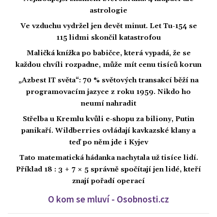
astrologie
Ve vzduchu vydržel jen devět minut. Let Tu-154 se
115 lidmi skončil katastrofou
Maličká knížka po babičce, která vypadá, že se
každou chvíli rozpadne, může mít cenu tisíců korun
„Azbest IT světa“: 70 % světových transakcí běží na
programovacím jazyce z roku 1959. Nikdo ho
neumí nahradit
Střelba u Kremlu kvůli e-shopu za biliony, Putin
panikaří. Wildberries ovládají kavkazské klany a
teď po něm jde i Kyjev
Tato matematická hádanka nachytala už tisíce lidí.
Příklad 18 : 3 + 7 × 5 správně spočítají jen lidé, kteří
znají pořadí operací
O kom se mluví - Osobnosti.cz