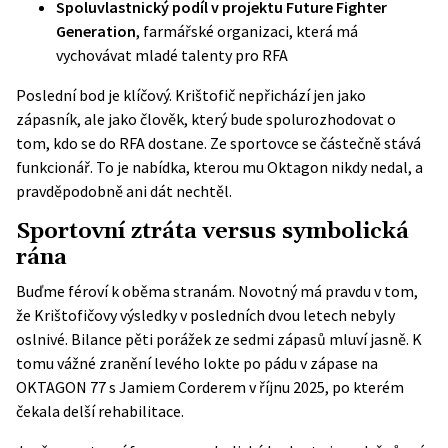
Spoluvlastnický podíl v projektu Future Fighter
Generation
, farmářské organizaci, která má
vychovávat mladé talenty pro RFA
Poslední bod je klíčový. Krištofič nepřichází jen jako
zápasník, ale jako člověk, který bude spolurozhodovat o
tom, kdo se do RFA dostane. Ze sportovce se částečně stává
funkcionář. To je nabídka, kterou mu Oktagon nikdy nedal, a
pravděpodobně ani dát nechtěl.
Sportovní ztráta versus symbolická
rána
Buďme féroví k oběma stranám. Novotný má pravdu v tom,
že Krištofičovy výsledky v posledních dvou letech nebyly
oslnivé. Bilance pěti porážek ze sedmi zápasů mluví jasně. K
tomu vážné zranění levého lokte po pádu v zápase na
OKTAGON 77 s Jamiem Corderem v říjnu 2025, po kterém
čekala delší rehabilitace.