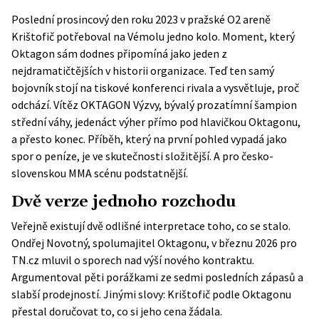
Poslední prosincový den roku 2023 v pražské O2 areně
Krištofič potřeboval na Vémolu jedno kolo. Moment, který
Oktagon sám
dodnes připomíná jako jeden z
nejdramatičtějších v historii organizace. Teď ten samý
bojovník stojí na tiskové konferenci rivala a vysvětluje, proč
odchází. Vítěz OKTAGON Výzvy, bývalý prozatímní šampion
střední váhy, jedenáct výher přímo pod hlavičkou Oktagonu,
a přesto konec. Příběh, který na první pohled vypadá jako
spor o peníze, je ve skutečnosti složitější. A pro česko-
slovenskou MMA scénu podstatnější.
Dvě verze jednoho rozchodu
Veřejně existují dvě odlišné interpretace toho, co se stalo.
Ondřej Novotný, spolumajitel Oktagonu, v březnu 2026 pro
TN.cz
mluvil o sporech nad výší nového kontraktu.
Argumentoval pěti porážkami ze sedmi posledních zápasů a
slabší prodejností. Jinými slovy: Krištofič podle Oktagonu
přestal doručovat to, co si jeho cena žádala.