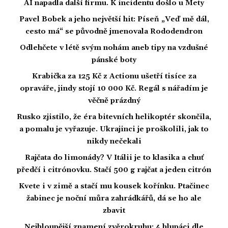
AI napadla další firmu. K incidentu došlo u Mety
Pavel Bobek a jeho největší hit: Píseň „Veď mě dál,
cesto má“ se původně jmenovala Rododendron
Odlehčete v létě svým nohám aneb tipy na vzdušné
pánské boty
Krabička za 125 Kč z Actionu ušetří tisíce za
opraváře, jindy stojí 10 000 Kč. Regál s nářadím je
věčně prázdný
Rusko zjistilo, že éra bitevních helikoptér skončila,
a pomalu je vyřazuje. Ukrajinci je proškolili, jak to
nikdy nečekali
Rajčata do limonády? V Itálii je to klasika a chuť
předčí i citrónovku. Stačí 500 g rajčat a jeden citrón
Kvete i v zimě a stačí mu kousek kořínku. Ptačinec
žabinec je noční můra zahrádkářů, dá se ho ale
zbavit
Nejhloupější znamení zvěrokruhu: 4 hlupáci dle