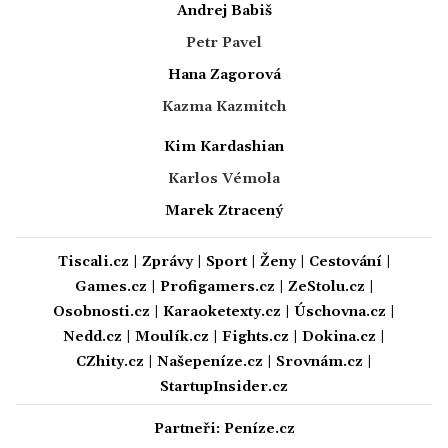
Andrej Babiš
Petr Pavel
Hana Zagorová
Kazma Kazmitch
Kim Kardashian
Karlos Vémola
Marek Ztracený
Tiscali.cz
|
Zprávy
|
Sport
|
Ženy
|
Cestování
|
Games.cz
|
Profigamers.cz
|
ZeStolu.cz
|
Osobnosti.cz
|
Karaoketexty.cz
|
Úschovna.cz
|
Nedd.cz
|
Moulík.cz
|
Fights.cz
|
Dokina.cz
|
CZhity.cz
|
Našepeníze.cz
|
Srovnám.cz
|
StartupInsider.cz
Partneři:
Peníze.cz