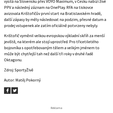
vysílá na Slovensku přes VOYO Maximum, v Česku nabízí živé
PPV a následný záznam na OnePlay. RFA na tiskovce
avizovala Krištofičův první start na Bratislavském hradě,
další zápasy by měly následovat na podzim, přesné datum a
prodej vstupenek ale zatím oficiálně potvrzeny nebyly.
Krištofič vyměnil velkou evropskou výkladní skříň za menší
jeviště, na kterém ale stojí uprostřed. Pro třicetiletého
bojovníka s opotřebovaným tělem a velkým jménem to
může být chytřejší tah než další tři roky v druhé řadě
Oktagonu.
Zdroj:
SportyŽivě
Autor:
Matěj Pokorný