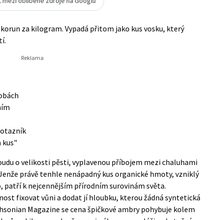
t mezi oblíbené zdroje na Googlu
c korun za kilogram. Vypadá přitom jako kus vosku, který
í.
robách
ním
 otazník
n kus"
oudu o velikosti pěsti, vyplavenou příbojem mezi chaluhami
d. Jenže právě tenhle nenápadný kus organické hmoty, vzniklý
 patří k nejcennějším přírodním surovinám světa.
nost fixovat vůni a dodat jí hloubku, kterou žádná syntetická
hsonian Magazine
se cena špičkové ambry pohybuje kolem