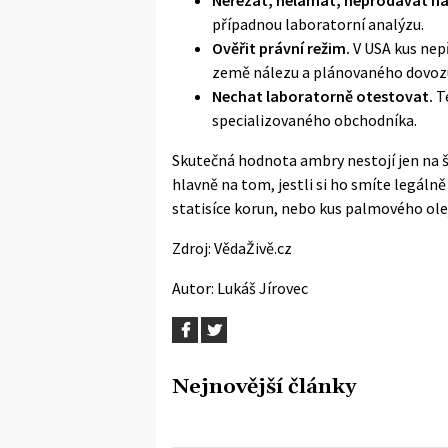
případnou laboratorní analýzu.
Ověřit právní režim.
V USA kus nepř
země nálezu a plánovaného dovoz
Nechat laboratorně otestovat.
Te
specializovaného obchodníka.
Skutečná hodnota ambry nestojí jen na ště
hlavně na tom, jestli si ho smíte legáln
statisíce korun, nebo kus palmového ole
Zdroj:
VědaŽivě.cz
Autor:
Lukáš Jírovec
Nejnovější články