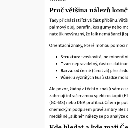
Proč většina nálezů kon
Tady přichází střízlivá část příběhu. Větši
palmový olej, parafín, kus gumy nebo mo
natolik nevýrazný, že laik nemá šanci ji
Orientační znaky, které mohou pomoci n
Struktura:
voskovitá, ne minerální
Tvar:
nepravidelný, často s dutina
Barva:
od černé (čerstvá) přes šedo
Vůně:
u vyzrálých kusů sladce mořs
Ale pozor, žádný z těchto znaků sám o s
zahrnují infračervenou spektroskopii (
(GC-MS) nebo DNA profilaci. Cílem je pot
chemickým podpisem pravé ambry. Bez lab
mediálně „slibné“ nálezy se po analýze 
Kde hledat a kde mají Če