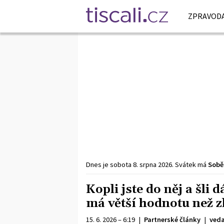
ZPRAVODA
Dnes je
sobota
8. srpna
2026
.
Svátek má
Sobě
Kopli jste do něj a šli
má větší hodnotu než z
15. 6. 2026 – 6:19
|
Partnerské články
|
veda