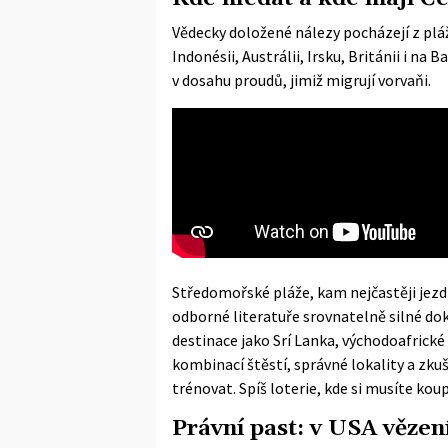
Vědecky doložené nálezy pocházejí z pláž
Indonésii, Austrálii, Irsku, Británii i 
v dosahu proudů, jimiž migrují vorvaňi.
Středomořské pláže, kam nejčastěji jezdí
odborné literatuře srovnatelně silné dok
destinace jako Srí Lanka, východoafrické 
kombinací štěstí, správné lokality a zku
trénovat. Spíš loterie, kde si musíte koup
Právní past: v USA vězen