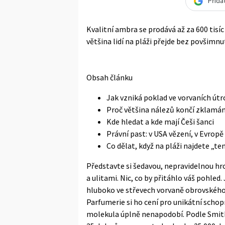
Přida
Kvalitní ambra se prodává až za 600 tisí
většina lidí na pláži přejde bez povšimnut
Obsah článku
Jak vzniká poklad ve vorvaních út
Proč většina nálezů končí zklamá
Kde hledat a kde mají Češi šanci
Právní past: v USA vězení, v Evropě
Co dělat, když na pláži najdete „te
Představte si šedavou, nepravidelnou hr
a ulitami. Nic, co by přitáhlo váš pohle
hluboko ve střevech vorvaně obrovského,
Parfumerie si ho cení pro unikátní schop
molekula úplně nenapodobí. Podle
Smit