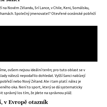
í na Novém Zélandu, Srí Lance, v Chile, Keni, Somálsku,
na Bahamách. Společný jmenovatel? Otevřené oceánské pobřeží
me, ovšem nejsou ideální terén; pro tuto oblast se v
lady nálezů nepodařilo dohledat. Vyšší šanci nabízejí
pobřeží nebo Nový Zéland. Ale i tam platí: nález je
šeného oka. Není to sport, který se dá systematicky
it správný los tím, že jdete na správnou pláž.
í, v Evropě otazník