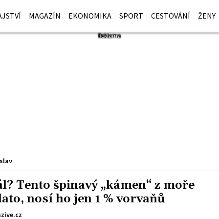
JSTVÍ
MAGAZÍN
EKONOMIKA
SPORT
CESTOVÁNÍ
ŽENY
slav
 dál? Tento špinavý „kámen“ z moře
lato, nosí ho jen 1 % vorvaňů
zive.cz