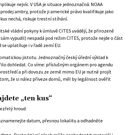
likuje nejvíc. V USA je situace jednoznačná:
NOAA
 prodej ambry, protože ji americké právo kvalifikuje jako
us nechá, riskuje trestní stíhání.
Britské vládní pokyny k úmluvě CITES uvádějí, že přirozeně
 sám vypudil) nespadá pod režim CITES, protože nejde o část
se uplatňuje i v řadě zemí EU.
atickou jistotu. Jednoznačný český úřední výklad k
ilo dohledat. Co víme: příslušným orgánem pro agendu
prostředí
a při dovozu ze země mimo EU je nutné projít
tom, že si nález přiveze domů, měl by legálnost ověřit
ajdete „ten kus“
ezřelý hroud:
znamenejte datum, přesnou lokalitu a odhadněte
slepo.
Destruktivní zásah může znehodnotit materiál i