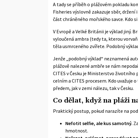
A tady se příběh o plážovém pokladu komp
Fisheries
výslovně zakazuje sběr, držení i
část chráněného mořského savce. Kdo si k
V Evropě a Velké Británii je výklad jiný. 
vyloučená ambra (tedy ta, kterou vorvaň
těla usmrceného zvířete. Podobný výklad 
Jenže „podobný výklad“ neznamená autom
plážově nalezené ambře se nám nepodař
CITES v Česku je
Ministerstvo životního 
celním a CITES procesem. Kdo uvažuje o 
předem, jak v zemi nálezu, tak v Česku.
Co dělat, když na pláži n
Praktický postup, pokud narazíte na pod
Nefotit selfie, ale kus samotný.
Za
hmotnost.
Neřezat, nelámat, neprodávat na