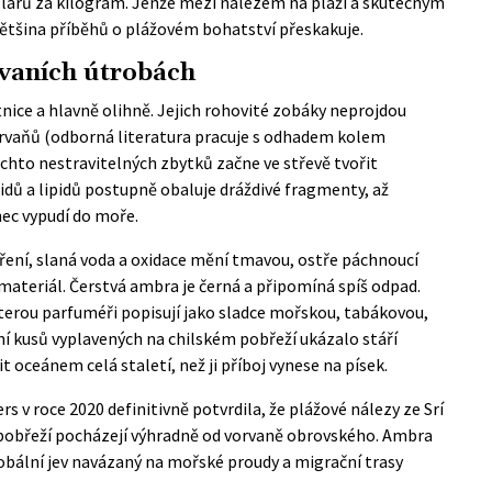
olarů za kilogram. Jenže mezi nálezem na pláži a skutečným
většina příběhů o plážovém bohatství přeskakuje.
rvaních útrobách
nice a hlavně olihně. Jejich rohovité zobáky neprojdou
rvaňů (odborná literatura pracuje s odhadem kolem
hto nestravitelných zbytků začne ve střevě tvořit
dů a lipidů postupně obaluje dráždivé fragmenty, až
ec vypudí do moře.
ení, slaná voda a oxidace mění tmavou, ostře páchnoucí
 materiál. Čerstvá ambra je černá a připomíná spíš odpad.
kterou parfuméři popisují jako sladce mořskou, tabákovou,
 kusů vyplavených na chilském pobřeží ukázalo stáří
 oceánem celá staletí, než ji příboj vynese na písek.
ers
v roce 2020 definitivně potvrdila, že plážové nálezy ze Srí
pobřeží pocházejí výhradně od vorvaně obrovského. Ambra
lobální jev navázaný na mořské proudy a migrační trasy