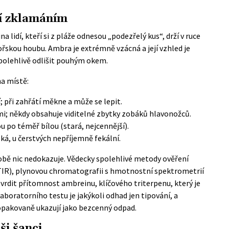
čí zklamáním
na lidí, kteří si z pláže odnesou „podezřelý kus“, drží v ruce
řskou houbu. Ambra je extrémně vzácná a její vzhled je
 spolehlivě odlišit pouhým okem.
a místě:
; při zahřátí měkne a může se lepit.
mi; někdy obsahuje viditelné zbytky zobáků hlavonožců.
u po téměř bílou (stará, nejcennější).
ká, u čerstvých nepříjemně fekální.
obě nic nedokazuje. Vědecky spolehlivé metody ověření
FTIR), plynovou chromatografii s hmotnostní spektrometrií
vrdit přítomnost ambreinu, klíčového triterpenu, který je
oratorního testu je jakýkoli odhad jen tipování, a
opakovaně ukazují jako bezcenný odpad.
ši šanci