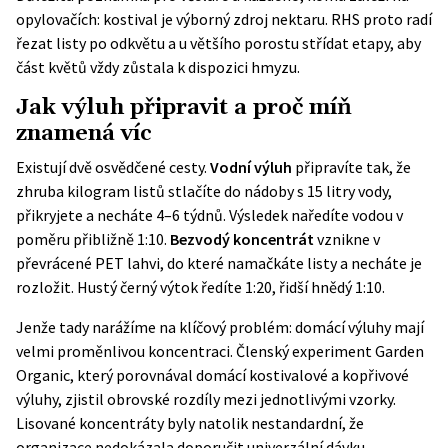
opylovačích: kostival je výborný zdroj nektaru. RHS proto radí
řezat listy po odkvětu a u většího porostu střídat etapy, aby
část květů vždy zůstala k dispozici hmyzu.
Jak výluh připravit a proč míň
znamená víc
Existují dvě osvědčené cesty.
Vodní výluh
připravíte tak, že
zhruba kilogram listů stlačíte do nádoby s 15 litry vody,
přikryjete a necháte 4–6 týdnů. Výsledek naředíte vodou v
poměru přibližně 1:10.
Bezvodý koncentrát
vznikne v
převrácené PET lahvi, do které namačkáte listy a necháte je
rozložit. Hustý černý výtok ředíte 1:20, řidší hnědý 1:10.
Jenže tady narážíme na klíčový problém: domácí výluhy mají
velmi proměnlivou koncentraci.
Členský experiment Garden
Organic
, který porovnával domácí kostivalové a kopřivové
výluhy, zjistil obrovské rozdíly mezi jednotlivými vzorky.
Lisované koncentráty byly natolik nestandardní, že
organizace nedokázala doporučit univerzální dávku.