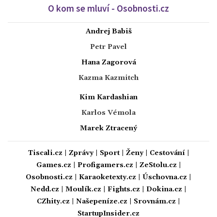
O kom se mluví - Osobnosti.cz
Andrej Babiš
Petr Pavel
Hana Zagorová
Kazma Kazmitch
Kim Kardashian
Karlos Vémola
Marek Ztracený
Tiscali.cz
|
Zprávy
|
Sport
|
Ženy
|
Cestování
|
Games.cz
|
Profigamers.cz
|
ZeStolu.cz
|
Osobnosti.cz
|
Karaoketexty.cz
|
Úschovna.cz
|
Nedd.cz
|
Moulík.cz
|
Fights.cz
|
Dokina.cz
|
CZhity.cz
|
Našepeníze.cz
|
Srovnám.cz
|
StartupInsider.cz