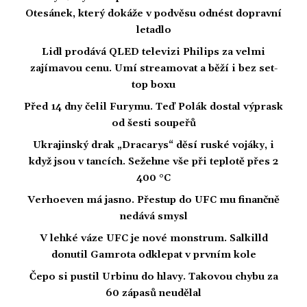
Otesánek, který dokáže v podvěsu odnést dopravní
letadlo
Lidl prodává QLED televizi Philips za velmi
zajímavou cenu. Umí streamovat a běží i bez set-
top boxu
Před 14 dny čelil Furymu. Teď Polák dostal výprask
od šesti soupeřů
Ukrajinský drak „Dracarys“ děsí ruské vojáky, i
když jsou v tancích. Sežehne vše při teplotě přes 2
400 °C
Verhoeven má jasno. Přestup do UFC mu finančně
nedává smysl
V lehké váze UFC je nové monstrum. Salkilld
donutil Gamrota odklepat v prvním kole
Čepo si pustil Urbinu do hlavy. Takovou chybu za
60 zápasů neudělal