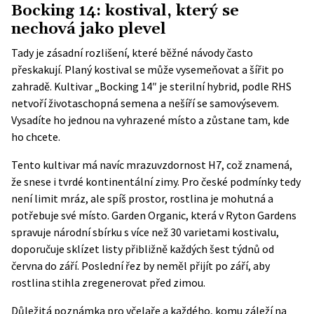
Bocking 14: kostival, který se
nechová jako plevel
Tady je zásadní rozlišení, které běžné návody často
přeskakují. Planý kostival se může vysemeňovat a šířit po
zahradě. Kultivar „Bocking 14″ je sterilní hybrid, podle RHS
netvoří životaschopná semena a nešíří se samovýsevem.
Vysadíte ho jednou na vyhrazené místo a zůstane tam, kde
ho chcete.
Tento kultivar má navíc mrazuvzdornost H7, což znamená,
že snese i tvrdé kontinentální zimy. Pro české podmínky tedy
není limit mráz, ale spíš prostor, rostlina je mohutná a
potřebuje své místo. Garden Organic, která v Ryton Gardens
spravuje národní sbírku s více než 30 varietami kostivalu,
doporučuje sklízet listy přibližně každých šest týdnů od
června do září. Poslední řez by neměl přijít po září, aby
rostlina stihla zregenerovat před zimou.
Důležitá poznámka pro včelaře a každého, komu záleží na