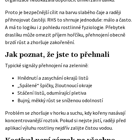
Proto je bezpečnější cílit na barvu slabého čaje a raději
přihnojovat častěji. RHS to shrnuje jednoduše: málo a často.
A má to logiku i z pohledu rostlinné fyziologie. Přebytek
draslíku může omezit příjem hořčíku, přehnojení obecně
brzdí růst a zhoršuje zakořenění.
Jak poznat, že jste to přehnali
Typické signály přehnojení na zelenině:
Hnědnutí a zasychání okrajů listů
„Spálené“ špičky, žloutnoucí okraje
Stáčení listů, odumírající pletiva
Bujný, měkký růst se sníženou odolností
Problém se zhoršuje v horku a suchu, kdy kořeny nasávají
koncentrovanější roztok. Pokud si nejste jistí, raději před
aplikací výluhu rostliny nejdřív zalijte čistou vodou.