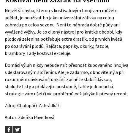
Kostival není zázrak na všechno
Největší chyba, kterou s kostivalovým hnojivem můžete
udělat, je používat ho jako univerzální zálivku na celou
zahradu po celou sezonu. Není to náhrada dobré půdy ani
vyvážené výživy. Je to cílený nástroj pro krátké období, kdy
plodová zelenina potřebuje extra draslík, od prvních květů
po dozrávání plodů. Rajčata, papriky, okurky, fazole,
brambory. Tady kostival exceluje.
Domácí výluh nikdy nebude mít přesnost kupovaného hnojiva
s deklarovaným složením. Ale je zadarmo, obnovitelný a při
rozumném dávkování funkční. Začněte slabší dávkou,
sledujte listy a přidávejte postupně, tahle jednoduchá
strategie vám ušetří víc problémů než jakýkoli přesný recept.
Zdroj:
Chalupáři-Zahrádkáři
Autor:
Zdeňka Pavelková