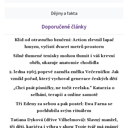
Dějiny a fakta
Doporučené články
Klid od otravného bzučení: Action zlevnil lapač
hmyzu, vyčistí dvacet metrů prostoru
Silně tlumené tenisky mohou tlumit i váš krevní
oběh, ukazuje anatomie chodidla
2. ledna 1965 poprvé zazněla znělka Večerníčku: Jak
vznikl pořad, který vychoval generace českých dětí
„Chci psát písničky, ne točit reelska.“ Katarzia o
selhání, terapii a online samotě
Tři Edeny za sebou a pak postel: Ewa Farna se
pochlubila svým rituálem
Tatiana Dyková (dříve Vilhelmová): Slavný manžel,
tři děti, kariéra i výhra v show Tvoje tvář má známý