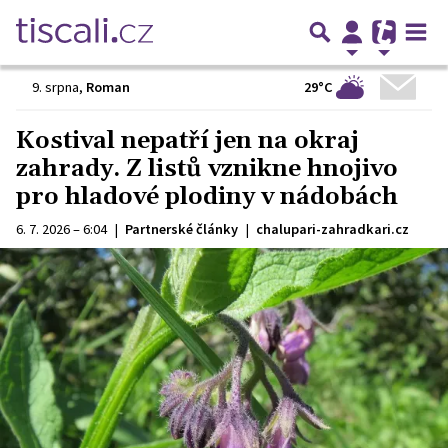
29°C
9. srpna
,
Roman
Kostival nepatří jen na okraj
zahrady. Z listů vznikne hnojivo
pro hladové plodiny v nádobách
6. 7. 2026 – 6:04
|
Partnerské články
|
chalupari-zahradkari.cz