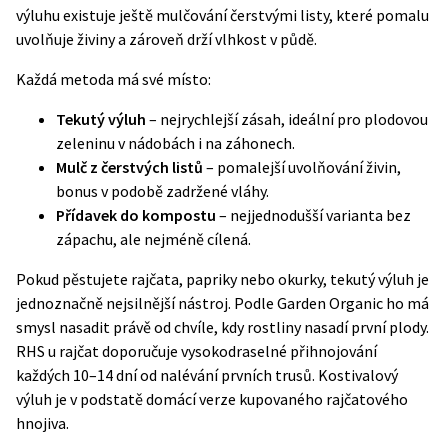
výluhu existuje ještě mulčování čerstvými listy, které pomalu
uvolňuje živiny a zároveň drží vlhkost v půdě.
Každá metoda má své místo:
Tekutý výluh
– nejrychlejší zásah, ideální pro plodovou
zeleninu v nádobách i na záhonech.
Mulč z čerstvých listů
– pomalejší uvolňování živin,
bonus v podobě zadržené vláhy.
Přídavek do kompostu
– nejjednodušší varianta bez
zápachu, ale nejméně cílená.
Pokud pěstujete rajčata, papriky nebo okurky, tekutý výluh je
jednoznačně nejsilnější nástroj. Podle
Garden Organic
ho má
smysl nasadit právě od chvíle, kdy rostliny nasadí první plody.
RHS u rajčat doporučuje vysokodraselné přihnojování
každých 10–14 dní od nalévání prvních trusů. Kostivalový
výluh je v podstatě domácí verze kupovaného rajčatového
hnojiva.