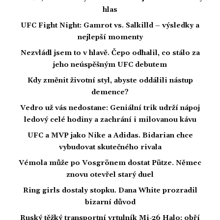
hlas
UFC Fight Night: Gamrot vs. Salkilld – výsledky a
nejlepší momenty
Nezvládl jsem to v hlavě. Čepo odhalil, co stálo za
jeho neúspěšným UFC debutem
Kdy změnit životní styl, abyste oddálili nástup
demence?
Vedro už vás nedostane: Geniální trik udrží nápoj
ledový celé hodiny a zachrání i milovanou kávu
UFC a MVP jako Nike a Adidas. Bidarian chce
vybudovat skutečného rivala
Vémola může po Vosgrönem dostat Pütze. Němec
znovu otevřel starý duel
Ring girls dostaly stopku. Dana White prozradil
bizarní důvod
Ruský těžký transportní vrtulník Mi-26 Halo: obří