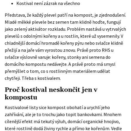
Kostival není zázrak na všechno
Představa, že každý plevel patří na kompost, je zjednodušení.
Mladé měkké plevele bez semen tam klidně hoďte, fungují
jako zelený aktivátor rozkladu. Problém nastává u vytrvalých
plevelů s odolnými kořeny a u rostlin, které už vysemenily. V
chladnější domácí hromadě kořeny pýru nebo svlačce klidně
přežijí a na jaře vám vyrostou znovu. Právě proto
RHS
u
svlačce výslovně varuje: kořeny, stonky ani semena do
domácího kompostu nedávejte. A právě proto má smysl
přemýšlet o tom, co s rostlinným materiálem udělat
chytřeji. Třeba s kostivalem.
Proč kostival neskončit jen v
kompostu
Kostivalové listy sice kompost obohatí a urychlí jeho
zahřívání, ale je to trochu jako topit bankovkami. Mnohem
cílenější efekt má tekutý výluh, domácí organické hnojivo,
které rostlině dodá živiny rychle a přímo ke kořenům. Vedle