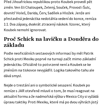
Před Jihoafrickou republikou proto Koubek provedl pět
změn. Ven šli Chaloupek, Zelený, Souček, Provod i Šulc,
dovnitř Holeš, Darida, Červ, Sadílek a Hložek. Jenže ani
přestavěná jedenáctka nedotáhla vedení do konce, remíza
1:1. Dva zápasy, dvakrát ztracený náskok. Vzorec, který
Koubek nemohl ignorovat.
Proč Schick na lavičku a Douděra do
základu
Podle neoficiálních sestavových informací by měl Patrik
Schick proti Mexiku poprvé na turnaji začít mimo základní
jedenáctku. Oficiálně to potvrzené není a Koubek se ke
jménům na tiskovce nevyjádřil. Logika takového tahu ale
dává smysl.
Nejde o trestání ani o symbolické sesazení. Koubek po
remíze s JAR otevřeně mluvil o tom, že musí reagovat na
aktuální formu a že nadmořská výška v Mexico City si vyžádá
úpravu taktiky. Proti Mexiku, které má po dvou výhrách jistý