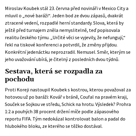
Miroslav Koubek stál 23. června před novináři v Mexico City a
mluvil o „nové baráži“. Jeden bod ze dvou zápasů, dvakrát
ztracené vedení, rozpadlé herní standardy. Slova, která by
ještě před turnajem zněla nemyslitelně, teď popisovala
realitu českého týmu. „Určité věci se vyjevily, že nefungují,“
řekl na
tiskové konferenci
a potvrdil, že změny přijdou.
Konkrétní jedenáctku neprozradil. Nemusel. Směr, kterým se
jeho uvažování ubírá, je čitelný z posledních dvou týdnů.
Sestava, která se rozpadla za
pochodu
Proti Koreji nastoupil Koubek s kostrou, kterou považoval za
hotovou už po baráži: Kovář v bráně, Coufal na pravém kraji,
Souček se Sojkou ve středu, Schick na hrotu. Výsledek? Prohra
1:2 a pouhých 38 procent držení míče podle
zápasového
reportu FIFA
. Tým nedokázal kontrolovat balon a padal do
hlubokého bloku, ze kterého se těžko dostával.