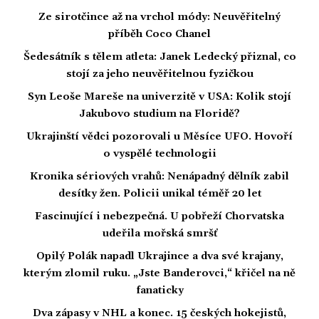
Ze sirotčince až na vrchol módy: Neuvěřitelný
příběh Coco Chanel
Šedesátník s tělem atleta: Janek Ledecký přiznal, co
stojí za jeho neuvěřitelnou fyzičkou
Syn Leoše Mareše na univerzitě v USA: Kolik stojí
Jakubovo studium na Floridě?
Ukrajinští vědci pozorovali u Měsíce UFO. Hovoří
o vyspělé technologii
Kronika sériových vrahů: Nenápadný dělník zabil
desítky žen. Policii unikal téměř 20 let
Fascinující i nebezpečná. U pobřeží Chorvatska
udeřila mořská smršť
Opilý Polák napadl Ukrajince a dva své krajany,
kterým zlomil ruku. „Jste Banderovci,“ křičel na ně
fanaticky
Dva zápasy v NHL a konec. 15 českých hokejistů,