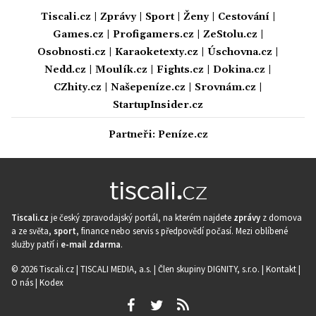
Tiscali.cz
|
Zprávy
|
Sport
|
Ženy
|
Cestování
|
Games.cz
|
Profigamers.cz
|
ZeStolu.cz
|
Osobnosti.cz
|
Karaoketexty.cz
|
Úschovna.cz
|
Nedd.cz
|
Moulík.cz
|
Fights.cz
|
Dokina.cz
|
CZhity.cz
|
Našepeníze.cz
|
Srovnám.cz
|
StartupInsider.cz
Partneři:
Peníze.cz
Tiscali.cz
je český zpravodajský portál, na kterém najdete
zprávy
z domova
a ze světa,
sport
, finance nebo servis s předpovědí počasí. Mezi oblíbené
služby patří i
e-mail zdarma
.
© 2026 Tiscali.cz |
TISCALI MEDIA, a.s.
|
Člen skupiny DIGNITY, s.r.o.
|
Kontakt
|
O nás
|
Kodex