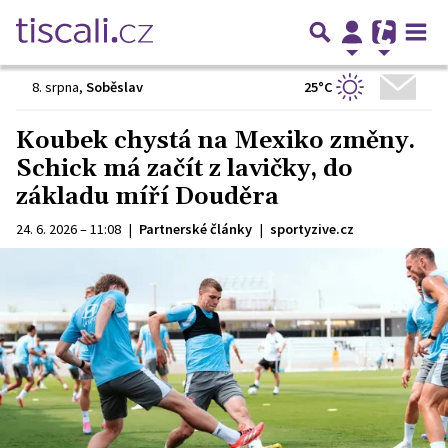
25°C
8. srpna
,
Soběslav
Koubek chystá na Mexiko změny.
Schick má začít z lavičky, do
základu míří Douděra
24. 6. 2026 – 11:08
|
Partnerské články
|
sportyzive.cz