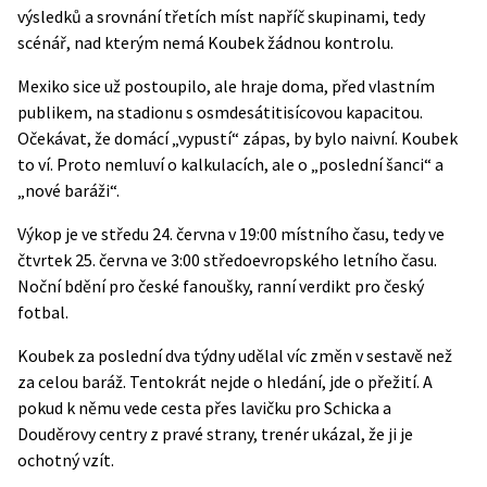
výsledků a srovnání třetích míst napříč skupinami, tedy
scénář, nad kterým nemá Koubek žádnou kontrolu.
Mexiko sice už postoupilo, ale hraje doma, před vlastním
publikem, na stadionu s osmdesátitisícovou kapacitou.
Očekávat, že domácí „vypustí“ zápas, by bylo naivní. Koubek
to ví. Proto nemluví o kalkulacích, ale o „poslední šanci“ a
„nové baráži“.
Výkop je ve středu 24. června v 19:00 místního času, tedy ve
čtvrtek 25. června ve 3:00 středoevropského letního času.
Noční bdění pro české fanoušky, ranní verdikt pro český
fotbal.
Koubek za poslední dva týdny udělal víc změn v sestavě než
za celou baráž. Tentokrát nejde o hledání, jde o přežití. A
pokud k němu vede cesta přes lavičku pro Schicka a
Douděrovy centry z pravé strany, trenér ukázal, že ji je
ochotný vzít.