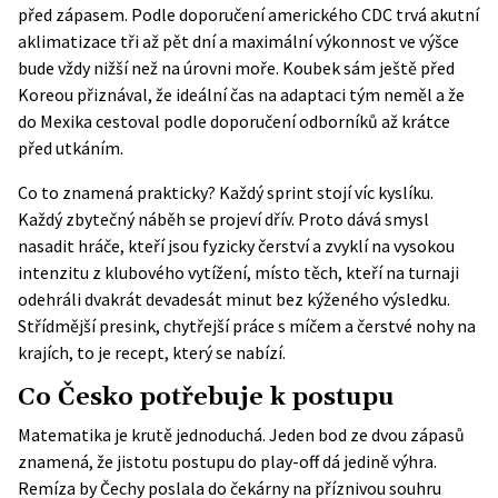
před zápasem. Podle doporučení amerického CDC trvá akutní
aklimatizace tři až pět dní a maximální výkonnost ve výšce
bude vždy nižší než na úrovni moře. Koubek sám ještě před
Koreou přiznával, že ideální čas na adaptaci tým neměl a že
do Mexika cestoval podle doporučení odborníků až krátce
před utkáním.
Co to znamená prakticky? Každý sprint stojí víc kyslíku.
Každý zbytečný náběh se projeví dřív. Proto dává smysl
nasadit hráče, kteří jsou fyzicky čerství a zvyklí na vysokou
intenzitu z klubového vytížení, místo těch, kteří na turnaji
odehráli dvakrát devadesát minut bez kýženého výsledku.
Střídmější presink, chytřejší práce s míčem a čerstvé nohy na
krajích, to je recept, který se nabízí.
Co Česko potřebuje k postupu
Matematika je krutě jednoduchá. Jeden bod ze dvou zápasů
znamená, že jistotu postupu do play-off dá jedině výhra.
Remíza by Čechy poslala do čekárny na příznivou souhru