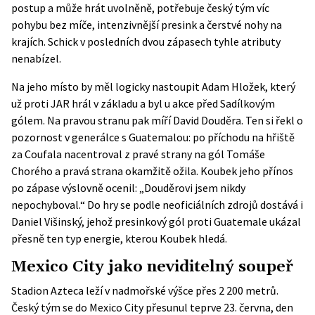
postup a může hrát uvolněně, potřebuje český tým víc
pohybu bez míče, intenzivnější presink a čerstvé nohy na
krajích. Schick v posledních dvou zápasech tyhle atributy
nenabízel.
Na jeho místo by měl logicky nastoupit Adam Hložek, který
už proti JAR hrál v základu a byl u akce před Sadílkovým
gólem. Na pravou stranu pak míří David Douděra. Ten si řekl o
pozornost v generálce s Guatemalou: po příchodu na hřiště
za Coufala nacentroval z pravé strany na gól Tomáše
Chorého a pravá strana okamžitě ožila. Koubek jeho přínos
po zápase výslovně ocenil
: „Douděrovi jsem nikdy
nepochyboval.“ Do hry se podle neoficiálních zdrojů dostává i
Daniel Višinský, jehož presinkový gól proti Guatemale ukázal
přesně ten typ energie, kterou Koubek hledá.
Mexico City jako neviditelný soupeř
Stadion Azteca leží v nadmořské výšce přes 2 200 metrů.
Český tým se do Mexico City přesunul teprve 23. června, den