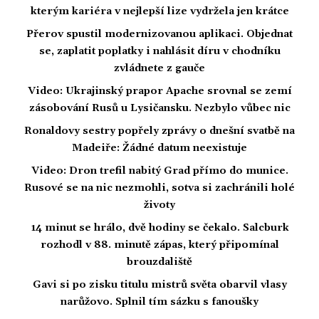
kterým kariéra v nejlepší lize vydržela jen krátce
Přerov spustil modernizovanou aplikaci. Objednat
se, zaplatit poplatky i nahlásit díru v chodníku
zvládnete z gauče
Video: Ukrajinský prapor Apache srovnal se zemí
zásobování Rusů u Lysičansku. Nezbylo vůbec nic
Ronaldovy sestry popřely zprávy o dnešní svatbě na
Madeiře: Žádné datum neexistuje
Video: Dron trefil nabitý Grad přímo do munice.
Rusové se na nic nezmohli, sotva si zachránili holé
životy
14 minut se hrálo, dvě hodiny se čekalo. Salcburk
rozhodl v 88. minutě zápas, který připomínal
brouzdaliště
Gavi si po zisku titulu mistrů světa obarvil vlasy
narůžovo. Splnil tím sázku s fanoušky