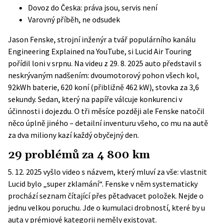
Dovoz do Česka: práva jsou, servis není
Varovný příběh, ne odsudek
Jason Fenske, strojní inženýr a tvář populárního kanálu
Engineering Explained na YouTube, si Lucid Air Touring
pořídil loni v srpnu. Na videu z 29. 8. 2025 auto představil s
neskrývaným nadšením: dvoumotorový pohon všech kol,
92kWh baterie, 620 koní (přibližně 462 kW), stovka za 3,6
sekundy. Sedan, který na papíře válcuje konkurenci v
účinnosti i dojezdu. O tři měsíce později ale Fenske natočil
něco úplně jiného – detailní inventuru všeho, co mu na autě
za dva miliony kazí každý obyčejný den.
29 problémů za 4 800 km
5. 12. 2025 vyšlo video s názvem, který mluví za vše: vlastnit
Lucid bylo „super zklamání“. Fenske v něm systematicky
prochází seznam čítající přes pětadvacet položek. Nejde o
jednu velkou poruchu. Jde o kumulaci drobností, které by u
auta v prémiové kategorii neměly existovat.