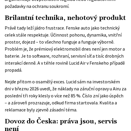
požadavky na ochranu soukromí.
Brilantní technika, nehotový produkt
Právě tady leží jádro frustrace. Fenske auto jako technický
celek stále respektuje. Účinnost pohonu, dynamika, vnitřní
prostor, dojezd – to všechno funguje a funguje výborně.
Problém je, že prémiový elektromobil dnes není jen motor a
baterie. Je to software, rozhraní, servisní síť a tisíc drobných
interakcí denně. A v téhle rovině Lucid Air v Fenskeho případě
propadá.
Nejde přitom o osamělý exces. Lucid sám na
investorském
dni v březnu 2026
uvedl, že náklady na záruční opravy u Airu za
poslední tři roky klesly o více než 85 %. Číslo zní jako úspěch
– a zároveň prozrazuje, odkud firma startovala. Kvalita a
reklamace byly zjevně zásadní téma.
Dovoz do Česka: práva jsou, servis
není