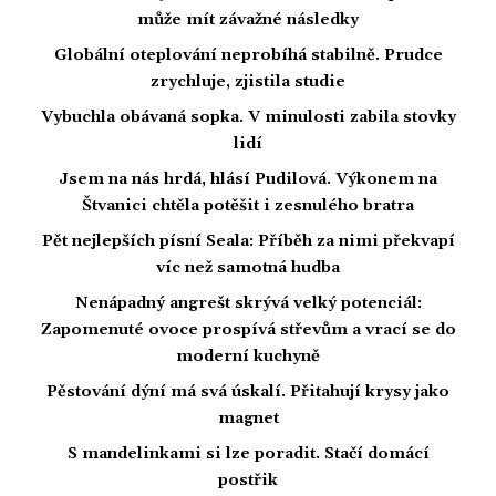
může mít závažné následky
Globální oteplování neprobíhá stabilně. Prudce
zrychluje, zjistila studie
Vybuchla obávaná sopka. V minulosti zabila stovky
lidí
Jsem na nás hrdá, hlásí Pudilová. Výkonem na
Štvanici chtěla potěšit i zesnulého bratra
Pět nejlepších písní Seala: Příběh za nimi překvapí
víc než samotná hudba
Nenápadný angrešt skrývá velký potenciál:
Zapomenuté ovoce prospívá střevům a vrací se do
moderní kuchyně
Pěstování dýní má svá úskalí. Přitahují krysy jako
magnet
S mandelinkami si lze poradit. Stačí domácí
postřik