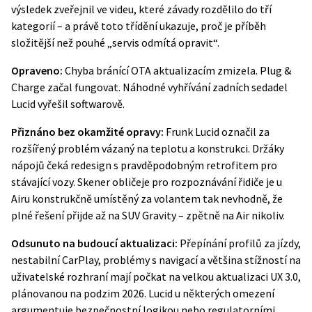
výsledek zveřejnil ve videu, které závady rozdělilo do tří
kategorií – a právě toto třídění ukazuje, proč je příběh
složitější než pouhé „servis odmítá opravit“.
Opraveno:
Chyba bránící OTA aktualizacím zmizela. Plug &
Charge začal fungovat. Náhodné vyhřívání zadních sedadel
Lucid vyřešil softwarově.
Přiznáno bez okamžité opravy:
Frunk Lucid označil za
rozšířený problém vázaný na teplotu a konstrukci. Držáky
nápojů čeká redesign s pravděpodobným retrofitem pro
stávající vozy. Skener obličeje pro rozpoznávání řidiče je u
Airu konstrukčně umístěný za volantem tak nevhodně, že
plné řešení přijde až na SUV Gravity – zpětně na Air nikoliv.
Odsunuto na budoucí aktualizaci:
Přepínání profilů za jízdy,
nestabilní CarPlay, problémy s navigací a většina stížností na
uživatelské rozhraní mají počkat na velkou aktualizaci
UX 3.0,
plánovanou na podzim 2026
. Lucid u některých omezení
argumentuje bezpečnostní logikou nebo regulatorními