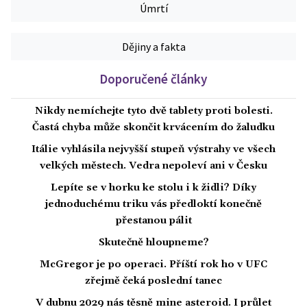
Úmrtí
Dějiny a fakta
Doporučené články
Nikdy nemíchejte tyto dvě tablety proti bolesti.
Častá chyba může skončit krvácením do žaludku
Itálie vyhlásila nejvyšší stupeň výstrahy ve všech
velkých městech. Vedra nepoleví ani v Česku
Lepíte se v horku ke stolu i k židli? Díky
jednoduchému triku vás předloktí konečně
přestanou pálit
Skutečně hloupneme?
McGregor je po operaci. Příští rok ho v UFC
zřejmě čeká poslední tanec
V dubnu 2029 nás těsně mine asteroid. I průlet