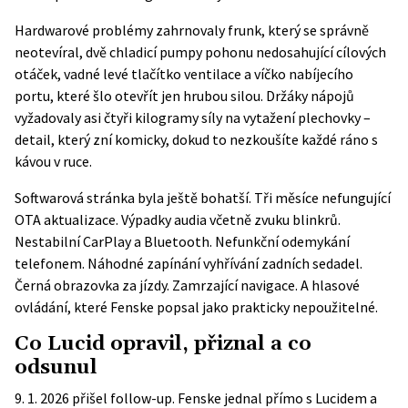
Hardwarové problémy zahrnovaly frunk, který se správně
neotevíral, dvě chladicí pumpy pohonu nedosahující cílových
otáček, vadné levé tlačítko ventilace a víčko nabíjecího
portu, které šlo otevřít jen hrubou silou. Držáky nápojů
vyžadovaly asi čtyři kilogramy síly na vytažení plechovky –
detail, který zní komicky, dokud to nezkoušíte každé ráno s
kávou v ruce.
Softwarová stránka byla ještě bohatší. Tři měsíce nefungující
OTA aktualizace. Výpadky audia včetně zvuku blinkrů.
Nestabilní CarPlay a Bluetooth. Nefunkční odemykání
telefonem. Náhodné zapínání vyhřívání zadních sedadel.
Černá obrazovka za jízdy. Zamrzající navigace. A hlasové
ovládání, které Fenske popsal jako prakticky nepoužitelné.
Co Lucid opravil, přiznal a co
odsunul
9. 1. 2026 přišel follow-up. Fenske jednal přímo s Lucidem a