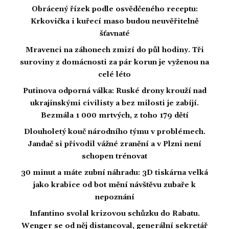
Obrácený řízek podle osvědčeného receptu:
Krkovička i kuřecí maso budou neuvěřitelně
šťavnaté
Mravenci na záhonech zmizí do půl hodiny. Tři
suroviny z domácnosti za pár korun je vyženou na
celé léto
Putinova odporná válka: Ruské drony krouží nad
ukrajinskými civilisty a bez milosti je zabíjí.
Bezmála 1 000 mrtvých, z toho 179 dětí
Dlouholetý kouč národního týmu v problémech.
Jandač si přivodil vážné zranění a v Plzni není
schopen trénovat
30 minut a máte zubní náhradu: 3D tiskárna velká
jako krabice od bot mění návštěvu zubaře k
nepoznání
Infantino svolal krizovou schůzku do Rabatu.
Wenger se od něj distancoval, generální sekretář