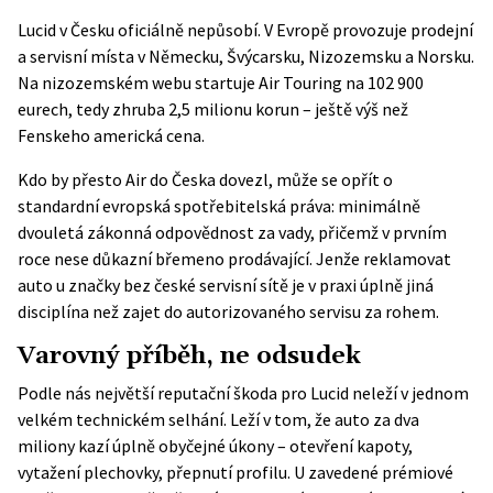
Lucid v Česku oficiálně nepůsobí. V Evropě provozuje prodejní
a servisní místa v Německu, Švýcarsku, Nizozemsku a Norsku.
Na
nizozemském webu
startuje Air Touring na 102 900
eurech, tedy zhruba 2,5 milionu korun – ještě výš než
Fenskeho americká cena.
Kdo by přesto Air do Česka dovezl, může se opřít o
standardní evropská spotřebitelská práva: minimálně
dvouletá zákonná odpovědnost za vady, přičemž v prvním
roce nese důkazní břemeno prodávající. Jenže reklamovat
auto u značky bez české servisní sítě je v praxi úplně jiná
disciplína než zajet do autorizovaného servisu za rohem.
Varovný příběh, ne odsudek
Podle nás největší reputační škoda pro Lucid neleží v jednom
velkém technickém selhání. Leží v tom, že auto za dva
miliony kazí úplně obyčejné úkony – otevření kapoty,
vytažení plechovky, přepnutí profilu. U zavedené prémiové