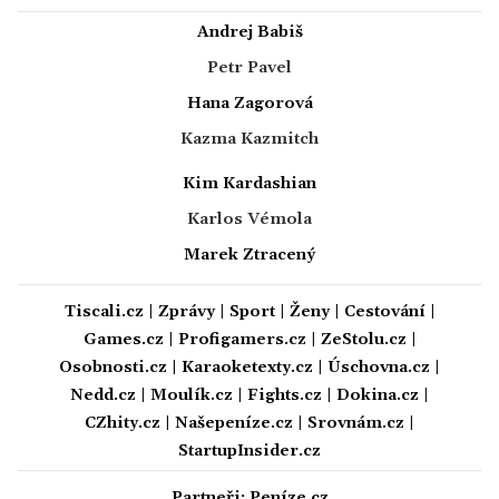
Andrej Babiš
Petr Pavel
Hana Zagorová
Kazma Kazmitch
Kim Kardashian
Karlos Vémola
Marek Ztracený
Tiscali.cz
|
Zprávy
|
Sport
|
Ženy
|
Cestování
|
Games.cz
|
Profigamers.cz
|
ZeStolu.cz
|
Osobnosti.cz
|
Karaoketexty.cz
|
Úschovna.cz
|
Nedd.cz
|
Moulík.cz
|
Fights.cz
|
Dokina.cz
|
CZhity.cz
|
Našepeníze.cz
|
Srovnám.cz
|
StartupInsider.cz
Partneři:
Peníze.cz