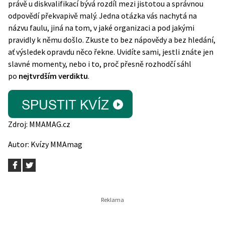
právě u diskvalifikací bývá rozdíl mezi jistotou a správnou
odpovědí překvapivě malý. Jedna otázka vás nachytá na
názvu faulu, jiná na tom, v jaké organizaci a pod jakými
pravidly k němu došlo. Zkuste to bez nápovědy a bez hledání,
ať výsledek opravdu něco řekne. Uvidíte sami, jestli znáte jen
slavné momenty, nebo i to, proč přesně rozhodčí sáhl
po
nejtvrdším verdiktu
.
Zdroj:
MMAMAG.cz
Autor:
Kvízy MMAmag