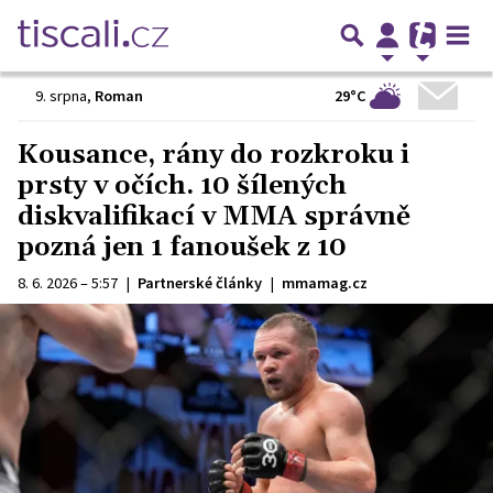
29°C
9. srpna
,
Roman
Kousance, rány do rozkroku i
prsty v očích. 10 šílených
diskvalifikací v MMA správně
pozná jen 1 fanoušek z 10
8. 6. 2026 – 5:57
|
Partnerské články
|
mmamag.cz