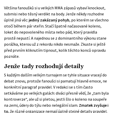
Většina fanoušků si u velkých MMA zápasů vybaví knockout,
submisi nebo těsný verdikt na body. Jenže někdy rozhodne
úplně jiná věc:
jediný zakázaný pohyb
, po kterém se všechno
otočí během pár vteřin. Stačí špatně načasované koleno,
loket do nepovoleného místa nebo pád, který pravidla
prostě nepustí. A najednou se z dominantního výkonu stane
porážka, kterou už z rekordu nikdo nesmaže. Zkuste si ještě
před prvním kliknutím tipnout, kolik těchto konců opravdu
poznáte.
Jenže tady rozhodují detaily
S každým dalším velkým turnajem se tyhle situace vracejí do
debat znovu, protože fanoušci si pamatují hlavně emoce, ne
konkrétní paragraf pravidel. V redakci se s tím často
setkáváme po velkých galách: diváci přesně vědí, že „tam byla
kontroverze“, ale už si pletou, jestli šlo o koleno na soupeře
na zemi, údery do týlu nebo nelegální slam.
Zmatek zvyšuje i
to
, že různé organizace nemají úplně stejné detaily pravidel.