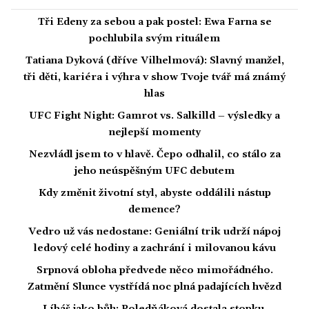
Tři Edeny za sebou a pak postel: Ewa Farna se
pochlubila svým rituálem
Tatiana Dyková (dříve Vilhelmová): Slavný manžel,
tři děti, kariéra i výhra v show Tvoje tvář má známý
hlas
UFC Fight Night: Gamrot vs. Salkilld – výsledky a
nejlepší momenty
Nezvládl jsem to v hlavě. Čepo odhalil, co stálo za
jeho neúspěšným UFC debutem
Kdy změnit životní styl, abyste oddálili nástup
demence?
Vedro už vás nedostane: Geniální trik udrží nápoj
ledový celé hodiny a zachrání i milovanou kávu
Srpnová obloha předvede něco mimořádného.
Zatmění Slunce vystřídá noc plná padajících hvězd