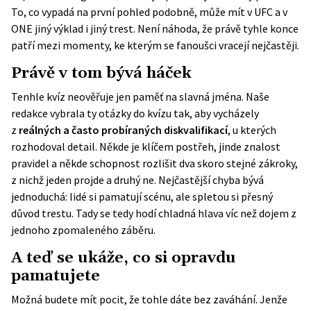
To, co vypadá na první pohled podobně, může mít v UFC a v
ONE jiný výklad i jiný trest. Není náhoda, že právě tyhle konce
patří mezi momenty, ke kterým se fanoušci vracejí nejčastěji.
Právě v tom bývá háček
Tenhle kvíz neověřuje jen paměť na slavná jména. Naše
redakce vybrala ty otázky do kvízu tak, aby vycházely
z
reálných a často probíraných diskvalifikací
, u kterých
rozhodoval detail. Někde je klíčem postřeh, jinde znalost
pravidel a někde schopnost rozlišit dva skoro stejné zákroky,
z nichž jeden projde a druhý ne. Nejčastější chyba bývá
jednoduchá: lidé si pamatují scénu, ale spletou si přesný
důvod trestu. Tady se tedy hodí chladná hlava víc než dojem z
jednoho zpomaleného záběru.
A teď se ukáže, co si opravdu
pamatujete
Možná budete mít pocit, že tohle dáte bez zaváhání. Jenže