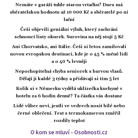
Nemáte v garáži tuhle starou vrtačku? Dnes má
sběratelskou hodnotu až 10 000 Kč a sběratelé po ní
lační
Češi objevili geniální výluh, který zachrání
schnoucí listy okurek. Surovina na něj stojí 5 Kč
Ani Chorvatsko, ani Itálie. Češi si letos zamilovali
novou evropskou destinaci, kde je o 45 % méně lidí
a o 40 % levněji
Nepochopitelná chyba seniorek s barvou vlasů.
Dělají ji každé 3 týdny a přidávají si tím 5 let
Kolik si v Německu vydělá uklízečka kuchyně v
hotelu za 6 hodin denně? Ta částka vás dostane
Lidé vůbec neví, jestli ve vedrech nosit bílé nebo
černé oblečení. Test s termokamerou změřil
rozdíly teplot
O kom se mluví - Osobnosti.cz