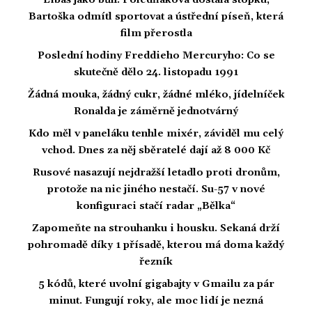
Líbáš jako bůh: Poledňáková dostala stopku,
Bartoška odmítl sportovat a ústřední píseň, která
film přerostla
Poslední hodiny Freddieho Mercuryho: Co se
skutečně dělo 24. listopadu 1991
Žádná mouka, žádný cukr, žádné mléko, jídelníček
Ronalda je záměrně jednotvárný
Kdo měl v paneláku tenhle mixér, záviděl mu celý
vchod. Dnes za něj sběratelé dají až 8 000 Kč
Rusové nasazují nejdražší letadlo proti dronům,
protože na nic jiného nestačí. Su-57 v nové
konfiguraci stačí radar „Bělka“
Zapomeňte na strouhanku i housku. Sekaná drží
pohromadě díky 1 přísadě, kterou má doma každý
řezník
5 kódů, které uvolní gigabajty v Gmailu za pár
minut. Fungují roky, ale moc lidí je nezná