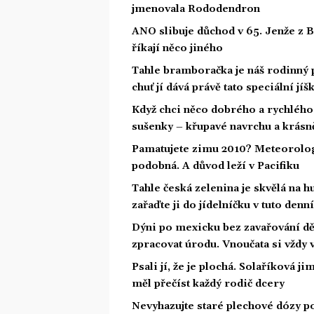
jmenovala Rododendron
ANO slibuje důchod v 65. Jenže z 
říkají něco jiného
Tahle bramboračka je náš rodinný 
chuť jí dává právě tato speciální jíš
Když chci něco dobrého a rychlého 
sušenky – křupavé navrchu a krásně
Pamatujete zimu 2010? Meteorologov
podobná. A důvod leží v Pacifiku
Tahle česká zelenina je skvělá na hu
zařaďte ji do jídelníčku v tuto denn
Dýni po mexicku bez zavařování děl
zpracovat úrodu. Vnoučata si vždy
Psali jí, že je plochá. Solaříková j
měl přečíst každý rodič dcery
Nevyhazujte staré plechové dózy po