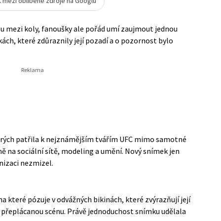
t mezi oblíbené zdroje na Googlu
ou mezi koly, fanoušky ale pořád umí zaujmout jednou
ách, které zdůraznily její pozadí a o pozornost bylo
erých patřila k nejznámějším tvářím UFC mimo samotné
ně na sociální sítě, modeling a umění. Nový snímek jen
nizaci nezmizel.
a které pózuje v odvážných bikinách, které zvýrazňují její
i přeplácanou scénu. Právě jednoduchost snímku udělala