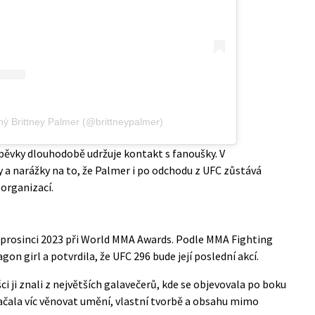
ný Brittney Palmer (@brittneypalmer)
pěvky dlouhodobě udržuje kontakt s fanoušky. V
a narážky na to, že Palmer i po odchodu z UFC zůstává
 organizací.
u
 prosinci 2023 při World MMA Awards. Podle
MMA Fighting
on girl a potvrdila, že UFC 296 bude její poslední akcí.
ci ji znali z největších galavečerů, kde se objevovala po boku
začala víc věnovat umění, vlastní tvorbě a obsahu mimo