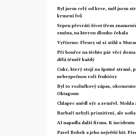
Byl jsem celý od krve, měl jsem st
krmení lvů
Srpen převrátí život třem znamením
změna, na kterou dlouho čekala
Vyřízeno: Fleury už si stihl s Mu
Při bouřce na těchto pár věcí dom
dělá téměř každý
Cukr, který stojí na špatné straně,
nebezpečnou roli fruktózy
Byl to rozlučkový zápas, okoment
Oktagonu
Chlapec snědl sýr a zemřel. Mohla 
Barbaři nebyli primitivní, ale sofis
AI napadla další firmu. K incidentu
Pavel Bobek a jeho největší hit: P