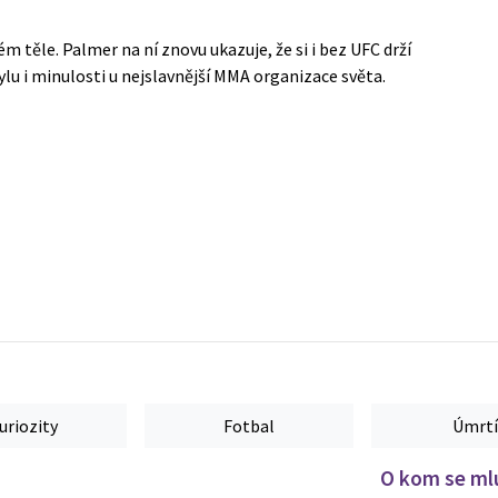
 těle. Palmer na ní znovu ukazuje, že si i bez UFC drží
tylu i minulosti u nejslavnější MMA organizace světa.
uriozity
Fotbal
Úmrtí
O kom se mlu