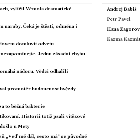
rach, vylíčil Vémola dramatické
Andrej Babiš
Petr Pavel
 naruby. Čeká je štěstí, odměna i
Hana Zagorov
Kazma Kazmi
radovem domluvit odvetu
a nezapomínejte. Jednu zásadní chybu
 pomáhá nádoru. Vědci odhalili
oval promotér budoucnost hvězdy
za to běžná bakterie
tikovaní. Historii totiž psali vítězové
 došlo u Mety
íseň „Veď mě dál, cesto má“ se původně