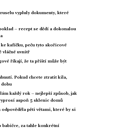
Bruselu vypluly dokumenty, které
poklad – recept se dědí a dokonalou
ka
ke kafíčku, peču tyto skořicové
 vláčné uvnitř
é říkají, že ta příští může být
bnutí. Pokud chcete ztratit kila,
í dobu
ám každý rok – nejlepší způsob, jak
 vyprosí aspoň 5 sklenic domů
im odpověděla pěti větami, které by si
 babičce, za tahle konkrétní