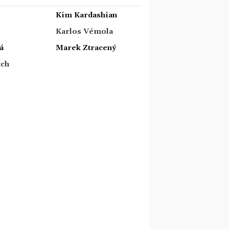
Kim Kardashian
Karlos Vémola
á
Marek Ztracený
tch