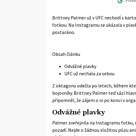
Přida
Brittney Palmer už v UFC nechodí s kart
fotkou. Na Instagramu se ukázala v plavk
postaráno.
Obsah článku
Odvážné plavky
UFC už nechala za sebou
Z oktagonu odešla po letech, během kt
bojovníky. Brittney Palmer teď sází hlav
připomněl, že zájem o ni po konci v orga
Odvážné plavky
Palmer zveřejnila na Instagramu fotku, n
pozadí. Nejde o žádnou složitou pózu an