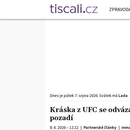
ZPRAVODA
Dnes je
pátek
7. srpna
2026
.
Svátek má
Lada
Kráska z UFC se odváza
pozadí
8. 6. 2026 – 12:22
|
Partnerské články
|
mma