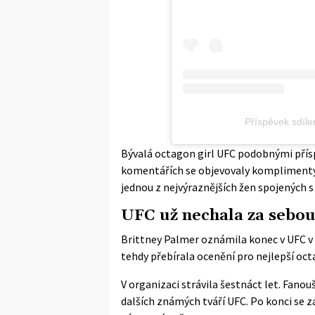
Příspěvek sdíle
Bývalá octagon girl UFC podobnými přís
komentářích se objevovaly komplimenty 
jednou z nejvýraznějších žen spojených s
UFC už nechala za sebo
Brittney Palmer oznámila konec v UFC v
tehdy přebírala ocenění pro nejlepší octag
V organizaci strávila šestnáct let. Fanouš
dalších známých tváří UFC. Po konci se 