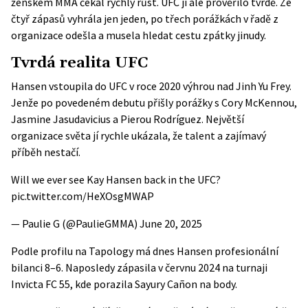
ženském MMA čekal rychlý růst. UFC ji ale prověřilo tvrdě. Ze
čtyř zápasů vyhrála jen jeden, po třech porážkách v řadě z
organizace odešla a musela hledat cestu zpátky jinudy.
Tvrdá realita UFC
Hansen vstoupila do UFC v roce 2020 výhrou nad Jinh Yu Frey.
Jenže po povedeném debutu přišly porážky s Cory McKennou,
Jasmine Jasudavicius a Pierou Rodríguez. Největší
organizace světa jí rychle ukázala, že talent a zajímavý
příběh nestačí.
Will we ever see Kay Hansen back in the UFC?
pic.twitter.com/HeXOsgMWAP
— Paulie G (@PaulieGMMA)
June 20, 2025
Podle profilu na
Tapology
má dnes Hansen profesionální
bilanci 8–6. Naposledy zápasila v červnu 2024 na turnaji
Invicta FC 55, kde porazila Sayury Cañon na body.