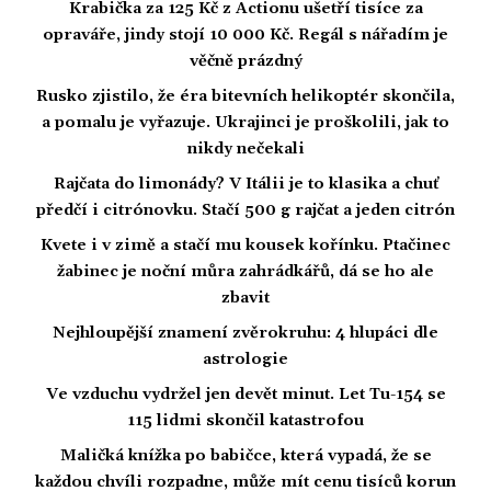
Krabička za 125 Kč z Actionu ušetří tisíce za
opraváře, jindy stojí 10 000 Kč. Regál s nářadím je
věčně prázdný
Rusko zjistilo, že éra bitevních helikoptér skončila,
a pomalu je vyřazuje. Ukrajinci je proškolili, jak to
nikdy nečekali
Rajčata do limonády? V Itálii je to klasika a chuť
předčí i citrónovku. Stačí 500 g rajčat a jeden citrón
Kvete i v zimě a stačí mu kousek kořínku. Ptačinec
žabinec je noční můra zahrádkářů, dá se ho ale
zbavit
Nejhloupější znamení zvěrokruhu: 4 hlupáci dle
astrologie
Ve vzduchu vydržel jen devět minut. Let Tu-154 se
115 lidmi skončil katastrofou
Maličká knížka po babičce, která vypadá, že se
každou chvíli rozpadne, může mít cenu tisíců korun