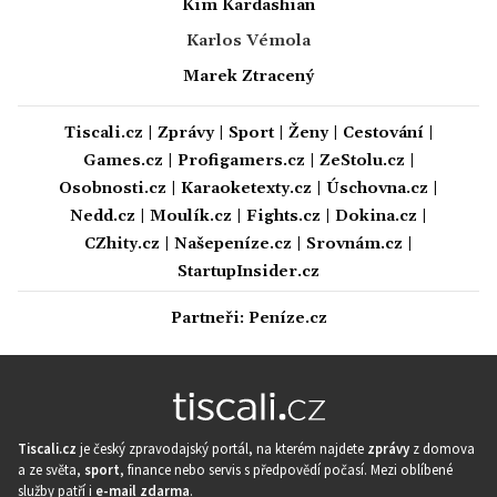
Kim Kardashian
Karlos Vémola
Marek Ztracený
Tiscali.cz
|
Zprávy
|
Sport
|
Ženy
|
Cestování
|
Games.cz
|
Profigamers.cz
|
ZeStolu.cz
|
Osobnosti.cz
|
Karaoketexty.cz
|
Úschovna.cz
|
Nedd.cz
|
Moulík.cz
|
Fights.cz
|
Dokina.cz
|
CZhity.cz
|
Našepeníze.cz
|
Srovnám.cz
|
StartupInsider.cz
Partneři:
Peníze.cz
Tiscali.cz
je český zpravodajský portál, na kterém najdete
zprávy
z domova
a ze světa,
sport
, finance nebo servis s předpovědí počasí. Mezi oblíbené
služby patří i
e-mail zdarma
.