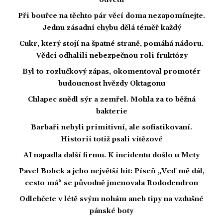
odvetu
Při bouřce na těchto pár věcí doma nezapomínejte.
Jednu zásadní chybu dělá téměř každý
Cukr, který stojí na špatné straně, pomáhá nádoru.
Vědci odhalili nebezpečnou roli fruktózy
Byl to rozlučkový zápas, okomentoval promotér
budoucnost hvězdy Oktagonu
Chlapec snědl sýr a zemřel. Mohla za to běžná
bakterie
Barbaři nebyli primitivní, ale sofistikovaní.
Historii totiž psali vítězové
AI napadla další firmu. K incidentu došlo u Mety
Pavel Bobek a jeho největší hit: Píseň „Veď mě dál,
cesto má“ se původně jmenovala Rododendron
Odlehčete v létě svým nohám aneb tipy na vzdušné
pánské boty