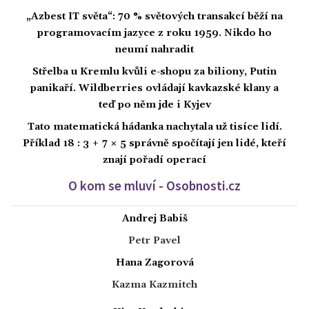
„Azbest IT světa“: 70 % světových transakcí běží na
programovacím jazyce z roku 1959. Nikdo ho
neumí nahradit
Střelba u Kremlu kvůli e-shopu za biliony, Putin
panikaří. Wildberries ovládají kavkazské klany a
teď po něm jde i Kyjev
Tato matematická hádanka nachytala už tisíce lidí.
Příklad 18 : 3 + 7 × 5 správně spočítají jen lidé, kteří
znají pořadí operací
O kom se mluví - Osobnosti.cz
Andrej Babiš
Petr Pavel
Hana Zagorová
Kazma Kazmitch