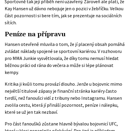
Sportovně tak její příběh není uzavřený. Zároveň ale platí, že
Kay Hansen už dávno nebojuje jen o pozici v žebříčku. Velkou
část pozornosti si bere tím, jak se prezentuje na sociálních
sítích.
Peníze na přípravu
Hansen otevřeně mluvila o tom, že jí placený obsah pomáhá
zvládat náklady spojené se sportovní kariérou. V rozhovoru
pro
MMA Junkie
vysvětlovala, že díky tomu nemusí hledat
běžnou práci od rána do večera a může si lépe plánovat
kempy.
Kritika ji kvůli tomu provází dlouho. Jenže u bojovnic mimo
největší titulové zápasy je finanční stránka kariéry často
tvrdší, než fanoušci vidí z tribuny nebo Instagramu. Hansen
zvolila cestu, která jí přináší pozornost, peníze i nálepku,
které se už jen tak nezbaví.
Pro část fanoušků zůstane hlavně bývalou bojovnicí UFC,
která v kleci nenaplnila očekávání. Pro jiné je příkladem