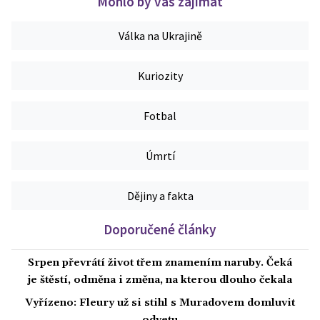
Mohlo by vás zajímat
Válka na Ukrajině
Kuriozity
Fotbal
Úmrtí
Dějiny a fakta
Doporučené články
Srpen převrátí život třem znamením naruby. Čeká
je štěstí, odměna i změna, na kterou dlouho čekala
Vyřízeno: Fleury už si stihl s Muradovem domluvit