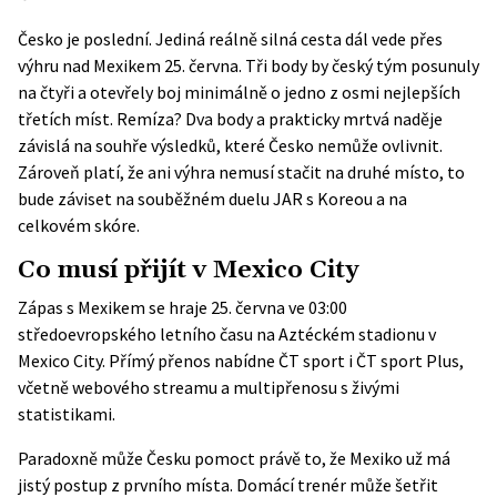
Česko je poslední. Jediná reálně silná cesta dál vede přes
výhru nad Mexikem 25. června. Tři body by český tým posunuly
na čtyři a otevřely boj minimálně o jedno z osmi nejlepších
třetích míst. Remíza? Dva body a prakticky mrtvá naděje
závislá na souhře výsledků, které Česko nemůže ovlivnit.
Zároveň platí, že ani výhra nemusí stačit na druhé místo, to
bude záviset na souběžném duelu JAR s Koreou a na
celkovém skóre.
Co musí přijít v Mexico City
Zápas s Mexikem se hraje 25. června ve 03:00
středoevropského letního času na Aztéckém stadionu v
Mexico City. Přímý přenos nabídne
ČT sport
i ČT sport Plus,
včetně webového streamu a multipřenosu s živými
statistikami.
Paradoxně může Česku pomoct právě to, že Mexiko už má
jistý postup z prvního místa. Domácí trenér může šetřit