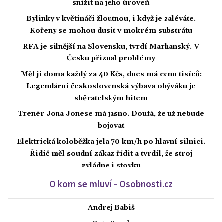
snížit na jeho úroveň
Bylinky v květináči žloutnou, i když je zaléváte.
Kořeny se mohou dusit v mokrém substrátu
RFA je silnější na Slovensku, tvrdí Marhanský. V
Česku přiznal problémy
Měl ji doma každý za 40 Kčs, dnes má cenu tisíců:
Legendární československá výbava obýváku je
sběratelským hitem
Trenér Jona Jonese má jasno. Doufá, že už nebude
bojovat
Elektrická koloběžka jela 70 km/h po hlavní silnici.
Řidič měl soudní zákaz řídit a tvrdil, že stroj
zvládne i stovku
O kom se mluví - Osobnosti.cz
Andrej Babiš