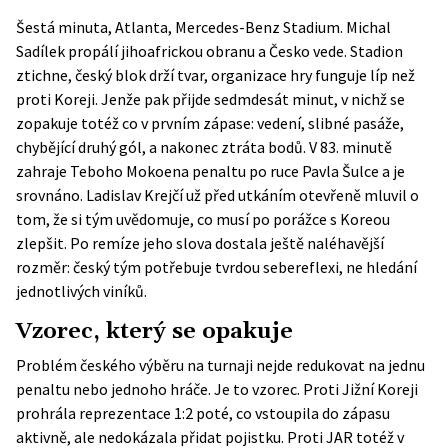
Šestá minuta, Atlanta, Mercedes-Benz Stadium. Michal
Sadílek propálí jihoafrickou obranu a Česko vede. Stadion
ztichne, český blok drží tvar, organizace hry funguje líp než
proti Koreji. Jenže pak přijde sedmdesát minut, v nichž se
zopakuje totéž co v prvním zápase: vedení, slibné pasáže,
chybějící druhý gól, a nakonec ztráta bodů. V 83. minutě
zahraje Teboho Mokoena penaltu po ruce Pavla Šulce a je
srovnáno. Ladislav Krejčí už před utkáním otevřeně mluvil o
tom, že si tým uvědomuje, co musí po porážce s Koreou
zlepšit. Po remíze jeho slova dostala ještě naléhavější
rozměr: český tým potřebuje tvrdou sebereflexi, ne hledání
jednotlivých viníků.
Vzorec, který se opakuje
Problém českého výběru na turnaji nejde redukovat na jednu
penaltu nebo jednoho hráče. Je to vzorec. Proti Jižní Koreji
prohrála reprezentace 1:2 poté, co vstoupila do zápasu
aktivně, ale nedokázala přidat pojistku. Proti JAR totéž v