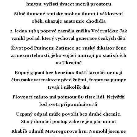
hmyzu, vyčistí dvacet metrů prostoru
Silně tlumené tenisky mohou tlumit i váš krevní
oběh, ukazuje anatomie chodidla
2. ledna 1965 poprvé zazněla znělka Večerníčku: Jak
vznikl pořad, který vychoval generace českých dětí
Život pod Putinem: Zatímco se ruský diktátor žene
za nesmrtelností, jeho vojáci umírají po statisících
na Ukrajině
Ropný gigant bez benzinu: Ruští farmáři nemají
čím tankovat traktory před žněmi, fronty na pumpy
trvají i několik dní
Plovoucí město má pojmout 80 tisíc lidí. Největší
loď světa připomíná sci-fi
Ucpaný odpad může povolit bez drahé chemie.
Starý domácí postup zabere jen pár minut
Khabib odmítl McGregorovu hru: Nemohl jsem se