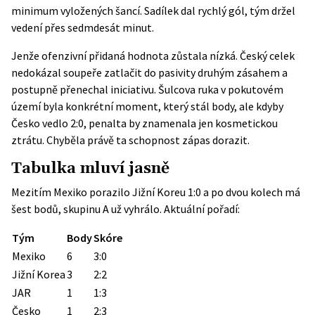
minimum vyložených šancí. Sadílek dal rychlý gól, tým držel
vedení přes sedmdesát minut.
Jenže ofenzivní přidaná hodnota zůstala nízká. Český celek
nedokázal soupeře zatlačit do pasivity druhým zásahem a
postupně přenechal iniciativu. Šulcova ruka v pokutovém
území byla konkrétní moment, který stál body, ale kdyby
Česko vedlo 2:0, penalta by znamenala jen kosmetickou
ztrátu. Chyběla právě ta schopnost zápas dorazit.
Tabulka mluví jasně
Mezitím Mexiko porazilo Jižní Koreu 1:0 a po dvou kolech má
šest bodů,
skupinu A už vyhrálo
. Aktuální pořadí:
Tým
Body
Skóre
Mexiko
6
3:0
Jižní Korea
3
2:2
JAR
1
1:3
Česko
1
2:3