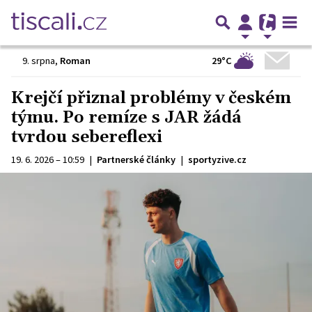
29°C
9. srpna
,
Roman
Krejčí přiznal problémy v českém
týmu. Po remíze s JAR žádá
tvrdou sebereflexi
19. 6. 2026 – 10:59
|
Partnerské články
|
sportyzive.cz