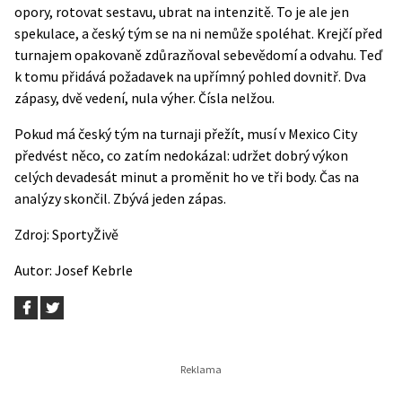
opory, rotovat sestavu, ubrat na intenzitě. To je ale jen
spekulace, a český tým se na ni nemůže spoléhat. Krejčí před
turnajem opakovaně zdůrazňoval sebevědomí a odvahu. Teď
k tomu přidává požadavek na upřímný pohled dovnitř. Dva
zápasy, dvě vedení, nula výher. Čísla nelžou.
Pokud má český tým na turnaji přežít, musí v Mexico City
předvést něco, co zatím nedokázal: udržet dobrý výkon
celých devadesát minut a proměnit ho ve tři body. Čas na
analýzy skončil. Zbývá jeden zápas.
Zdroj:
SportyŽivě
Autor:
Josef Kebrle