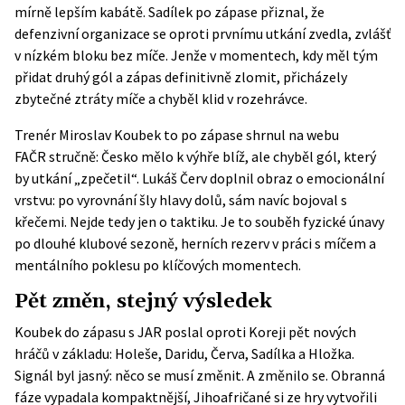
mírně lepším kabátě. Sadílek po zápase přiznal, že
defenzivní organizace se oproti prvnímu utkání zvedla, zvlášť
v nízkém bloku bez míče. Jenže v momentech, kdy měl tým
přidat druhý gól a zápas definitivně zlomit, přicházely
zbytečné ztráty míče a chyběl klid v rozehrávce.
Trenér Miroslav Koubek to po zápase
shrnul na webu
FAČR
stručně: Česko mělo k výhře blíž, ale chyběl gól, který
by utkání „zpečetil“. Lukáš Červ doplnil obraz o emocionální
vrstvu: po vyrovnání šly hlavy dolů, sám navíc bojoval s
křečemi. Nejde tedy jen o taktiku. Je to souběh fyzické únavy
po dlouhé klubové sezoně, herních rezerv v práci s míčem a
mentálního poklesu po klíčových momentech.
Pět změn, stejný výsledek
Koubek do zápasu s JAR poslal oproti Koreji pět nových
hráčů v základu: Holeše, Daridu, Červa, Sadílka a Hložka.
Signál byl jasný: něco se musí změnit. A změnilo se. Obranná
fáze vypadala kompaktnější, Jihoafričané si ze hry vytvořili