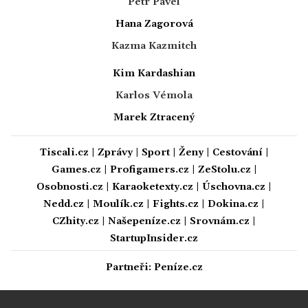
Petr Pavel
Hana Zagorová
Kazma Kazmitch
Kim Kardashian
Karlos Vémola
Marek Ztracený
Tiscali.cz
|
Zprávy
|
Sport
|
Ženy
|
Cestování
|
Games.cz
|
Profigamers.cz
|
ZeStolu.cz
|
Osobnosti.cz
|
Karaoketexty.cz
|
Úschovna.cz
|
Nedd.cz
|
Moulík.cz
|
Fights.cz
|
Dokina.cz
|
CZhity.cz
|
Našepeníze.cz
|
Srovnám.cz
|
StartupInsider.cz
Partneři:
Peníze.cz