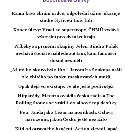
Ranní káva chrání srdce, odpolední už ne, ukazuje
studie čtyřiceti tisíc lidí
Konec úlevy: Vrací se supertropy, ČHMÚ vydává
výstrahu pro dvanáct krajů
Příběhy za písněmi skupiny Jelen: Jindra Polák
nechává čtenáře nahlédnout tam, kam fanoušci
dosud nesměli
„Až mi ho skoro bylo líto." Jaromíra Soukupa našli
zle zbitého po útoku maskovaných mužů
Opak dejá vu existuje. Je ale ještě podivnější
Hitparády: Meduza ovládla česká rádia a The
Rolling Stones se vrátili do albové top desítky
Petr Janda jako Cézar na nosítkách: Oslava
narozenin, jakou Česko ještě nezažilo
Klid od otravného bzučení: Action zlevnil lapač