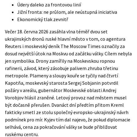
Údery daleko za frontovou linií
Jižní fronta: ne průlom, ale neústupná iniciativa
Ekonomický tlak zevnitř
Večer 18. června 2026 zasáhla vlna téměř dvou set
ukrajinských dronů ruské hlavní město v tom, co agentura
Reuters i moskevský deník The Moscow Times označily za
dosud největší útok na Moskvu od začátku války. Cílem nebyla
jen symbolika. Drony zamířily na Moskevskou ropnou
rafinerii, závod, který zásobuje palivem zhruba třetinu
metropole. Plameny a sloupy kouře se tyčily nad čtvrtí
Kapotňa, moskevský starosta Sergej Sobjanin potvrdil
požáry v areálu, gubernátor Moskevské oblasti Andrej
Vorobjov hlásil zraněné. Letový provoz nad městem musel
být dočasně přerušen. Dvanáct dní předtím přitom Kreml
fakticky smetl ze stolu společný evropsko-ukrajinský návrh
podmínek pro mír. Kyjev tím dal najevo, že pokud diplomacie
selhává, cena za pokračování války se bude přibližovat
ruskému centru.