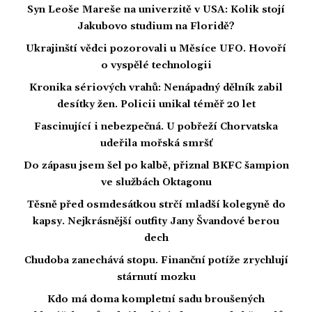
Syn Leoše Mareše na univerzitě v USA: Kolik stojí
Jakubovo studium na Floridě?
Ukrajinští vědci pozorovali u Měsíce UFO. Hovoří
o vyspělé technologii
Kronika sériových vrahů: Nenápadný dělník zabil
desítky žen. Policii unikal téměř 20 let
Fascinující i nebezpečná. U pobřeží Chorvatska
udeřila mořská smršť
Do zápasu jsem šel po kalbě, přiznal BKFC šampion
ve službách Oktagonu
Těsně před osmdesátkou strčí mladší kolegyně do
kapsy. Nejkrásnější outfity Jany Švandové berou
dech
Chudoba zanechává stopu. Finanční potíže zrychlují
stárnutí mozku
Kdo má doma kompletní sadu broušených