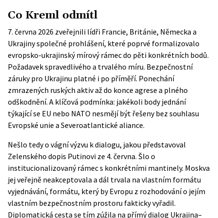
Co Kreml odmítl
7. června 2026 zveřejnili lídři Francie, Británie, Německa a
Ukrajiny
společné prohlášení
, které poprvé formalizovalo
evropsko-ukrajinský mírový rámec do pěti konkrétních bodů.
Požadavek spravedlivého a trvalého míru. Bezpečnostní
záruky pro Ukrajinu platné i po příměří. Ponechání
zmrazených ruských aktiv až do konce agrese a plného
odškodnění. A klíčová podmínka: jakékoli body jednání
týkající se EU nebo NATO nesmějí být řešeny bez souhlasu
Evropské unie a Severoatlantické aliance.
Nešlo tedy o vágní výzvu k dialogu, jakou představoval
Zelenského dopis Putinovi ze 4. června. Šlo o
institucionalizovaný rámec s konkrétními mantinely. Moskva
jej veřejně neakceptovala a dál trvala na vlastním formátu
vyjednávání, formátu, který by Evropu z rozhodování o jejím
vlastním bezpečnostním prostoru fakticky vyřadil.
Diplomatická cesta se tím zúžila na přímý dialog Ukrajina–