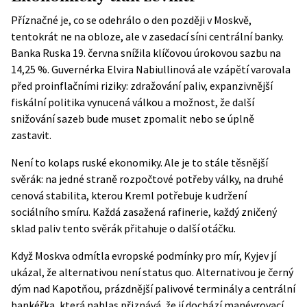
Příznačné je, co se odehrálo o den později v Moskvě,
tentokrát ne na obloze, ale v zasedací síni centrální banky.
Banka Ruska 19. června snížila klíčovou úrokovou sazbu na
14,25 %. Guvernérka Elvira Nabiullinová ale vzápětí varovala
před proinflačními riziky: zdražování paliv, expanzivnější
fiskální politika vynucená válkou a možnost, že další
snižování sazeb bude muset zpomalit nebo se úplně
zastavit.
Není to kolaps ruské ekonomiky. Ale je to stále těsnější
svěrák: na jedné straně rozpočtové potřeby války, na druhé
cenová stabilita, kterou Kreml potřebuje k udržení
sociálního smíru. Každá zasažená rafinerie, každý zničený
sklad paliv tento svěrák přitahuje o další otáčku.
Když Moskva odmítla evropské podmínky pro mír, Kyjev jí
ukázal, že alternativou není status quo. Alternativou je černý
dým nad Kapotňou, prázdnější palivové terminály a centrální
bankéřka, která nahlas přiznává, že jí dochází manévrovací