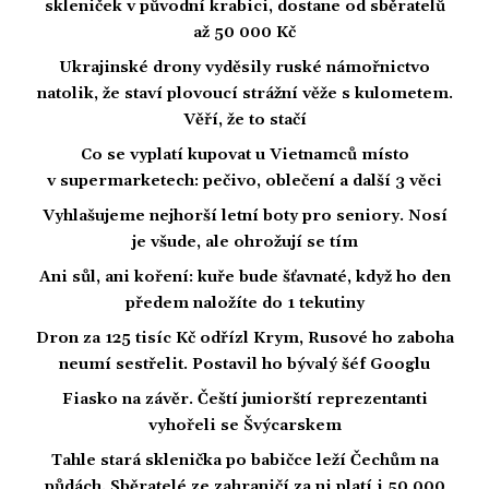
skleniček v původní krabici, dostane od sběratelů
až 50 000 Kč
Ukrajinské drony vyděsily ruské námořnictvo
natolik, že staví plovoucí strážní věže s kulometem.
Věří, že to stačí
Co se vyplatí kupovat u Vietnamců místo
v supermarketech: pečivo, oblečení a další 3 věci
Vyhlašujeme nejhorší letní boty pro seniory. Nosí
je všude, ale ohrožují se tím
Ani sůl, ani koření: kuře bude šťavnaté, když ho den
předem naložíte do 1 tekutiny
Dron za 125 tisíc Kč odřízl Krym, Rusové ho zaboha
neumí sestřelit. Postavil ho bývalý šéf Googlu
Fiasko na závěr. Čeští juniorští reprezentanti
vyhořeli se Švýcarskem
Tahle stará sklenička po babičce leží Čechům na
půdách. Sběratelé ze zahraničí za ni platí i 50 000