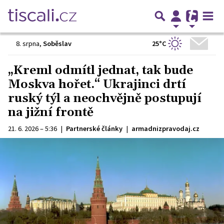
25°C
8. srpna
,
Soběslav
„Kreml odmítl jednat, tak bude
Moskva hořet.“ Ukrajinci drtí
ruský týl a neochvějně postupují
na jižní frontě
21. 6. 2026 – 5:36
|
Partnerské články
|
armadnizpravodaj.cz