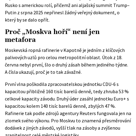
Rusko s americkou rolí, přičemž ani aljašský summit Trump–
Putin z srpna 2025 nepřinesl žádný veřejný dokument, o
který by se dalo opřít.
Proč „Moskva hoří“ není jen
metafora
Moskevská ropná rafinerie v Kapotně je jedním z klíčových
palivových uzlů pro celou metropolitní oblast. Útok z 18.
června nebyl první, šlo o druhý zásah během jediného týdne.
A čísla ukazují, proč je to tak závažné.
První vlna poškodila zpracovatelskou jednotku CDU-6 s
kapacitou přibližně 160 tisíc barelů denně, tedy zhruba 53 %
celkové kapacity závodu. Druhý úder zasáhl jednotku Euro+ s
kapacitou kolem 140 tisíc barelů denně, zbylých 47 %.
Rafinerie tak podle
zdrojů agentury Reuters
fungovala jen na
zlomek svého výkonu. Pro Moskvu to znamená přesměrování
dodávek z jiných závodů, vyšší tlak na zásoby a zvýšenou
zranitelnost celé městské logistiky.