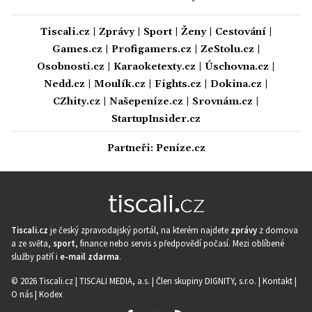
Tiscali.cz
|
Zprávy
|
Sport
|
Ženy
|
Cestování
|
Games.cz
|
Profigamers.cz
|
ZeStolu.cz
|
Osobnosti.cz
|
Karaoketexty.cz
|
Úschovna.cz
|
Nedd.cz
|
Moulík.cz
|
Fights.cz
|
Dokina.cz
|
CZhity.cz
|
Našepeníze.cz
|
Srovnám.cz
|
StartupInsider.cz
Partneři:
Peníze.cz
Tiscali.cz
je český zpravodajský portál, na kterém najdete
zprávy
z domova
a ze světa,
sport
, finance nebo servis s předpovědí počasí. Mezi oblíbené
služby patří i
e-mail zdarma
.
© 2026 Tiscali.cz |
TISCALI MEDIA, a.s.
|
Člen skupiny DIGNITY, s.r.o.
|
Kontakt
|
O nás
|
Kodex