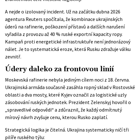
A nejde o izolovaný incident. Už na začátku dubna 2026
agentura Reuters spočítala, že kombinace ukrajinských
úderů na rafinerie, poškození přístavů a dalších narušení
vyřadila z provozu až 40 % ruské exportní kapacity ropy.
Kampaň proti energetické infrastruktuře není jednorázový
nálet. Je to systematická eroze, která Rusku zdražuje válku
zevnitř.
Údery daleko za frontovou linií
Moskevská rafinerie nebyla jediným cílem noci z 18. června.
Ukrajinská armáda současně zasáhla ropný sklad v Rostovské
oblasti a dva mosty, které Kyjev označil za logistické uzly
zásobování ruských jednotek. Prezident Zelenskyj hovořil o
„spravedlivé odpovědi“ a zdůraznil, že každý odmítnutý
mírový návrh zvyšuje cenu, kterou Rusko zaplatí.
Strategická logika je čitelná. Ukrajina systematicky ničí tři
pilíře ruského týlu: