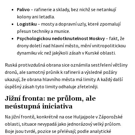
Palivo
– rafinerie a sklady, bez nichž se netankují
kolony ani letadla.
Logistiku
– mosty a dopravní uzly, které zpomalují
přesun techniky a munice.
Psychologickou nedotknutelnost Moskvy
– fakt, že
drony doletí nad hlavní město, mění vnitropolitickou
dynamiku víc než jakýkoli zásah v Kurské oblasti.
Ruská protivzdušná obrana sice oznámila sestřelení většiny
dronů, ale samotný průnik k rafinerii a výsledné požáry
ukazují, že obrana hlavního města má limity. A každý další
úspěšný zásah tyto limity odhaluje zřetelněji.
Jižní fronta: ne průlom, ale
neústupná iniciativa
Na jižní frontě, konkrétně na ose Huljajpole v Záporožské
oblasti, situace nevypadá jako jednorázový velký průlom.
Boje jsou tvrdé, pozice se přelévají; podle analytické