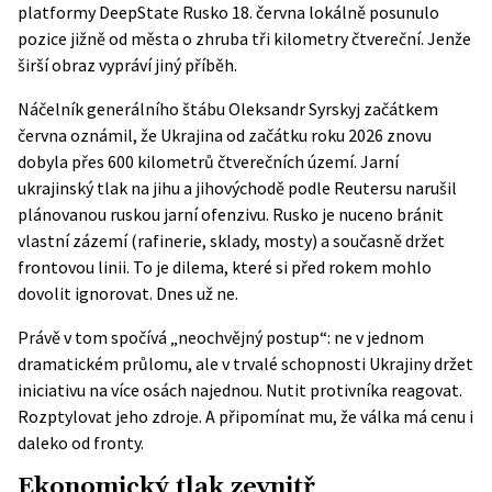
platformy DeepState Rusko 18. června lokálně posunulo
pozice jižně od města o zhruba tři kilometry čtvereční. Jenže
širší obraz vypráví jiný příběh.
Náčelník generálního štábu Oleksandr Syrskyj začátkem
června oznámil, že Ukrajina od začátku roku 2026 znovu
dobyla přes 600 kilometrů čtverečních území. Jarní
ukrajinský tlak na jihu a jihovýchodě podle Reutersu narušil
plánovanou ruskou jarní ofenzivu. Rusko je nuceno bránit
vlastní zázemí (rafinerie, sklady, mosty) a současně držet
frontovou linii. To je dilema, které si před rokem mohlo
dovolit ignorovat. Dnes už ne.
Právě v tom spočívá „neochvějný postup“: ne v jednom
dramatickém průlomu, ale v trvalé schopnosti Ukrajiny držet
iniciativu na více osách najednou. Nutit protivníka reagovat.
Rozptylovat jeho zdroje. A připomínat mu, že válka má cenu i
daleko od fronty.
Ekonomický tlak zevnitř