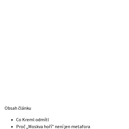
Obsah článku
Co Kreml odmítl
Proč „Moskva hoří" není jen metafora