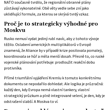
NATO současně tvrdilo, že regionální obranné plány
zůstávají vykonatelné. Obě věty vedle sebe zní jako
uklidňující formule, za kterou se skrývá tvrdý vzkaz.
Proč je to strategicky výhodné pro
Moskvu
Rusko nemusí vydat jediný rubl navíc, aby z tohoto vývoje
těžilo. Oslabení amerických multiplikátorů v Evropě
znamená, že Aliance by v případě krize posilovala pomaleji,
koordinovala se hůř a měla menší dosah. Přesně to, co ruské
vojenské plánování potřebuje: prodloužit reakční dobu
protivníka.
Přímé triumfální vyjádření Kremlu k tomuto konkrétnímu
dokumentu se nepodařilo dohledat. Ale logika je průzračná:
každý den, kdy Evropa nemá vlastní tankery, vlastní
strategický průzkum a plně integrované velení, je den, kdy je
odstrašení slabší. A Moskva to ví.