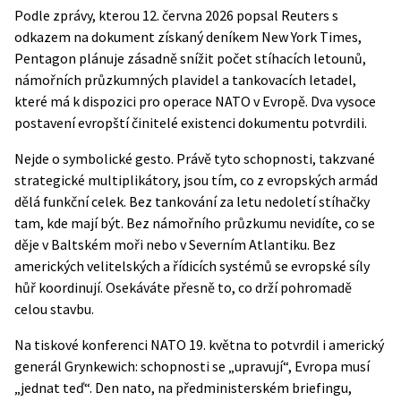
Podle zprávy, kterou 12. června 2026 popsal
Reuters
s
odkazem na dokument získaný deníkem New York Times,
Pentagon plánuje zásadně snížit počet stíhacích letounů,
námořních průzkumných plavidel a tankovacích letadel,
které má k dispozici pro operace NATO v Evropě. Dva vysoce
postavení evropští činitelé existenci dokumentu potvrdili.
Nejde o symbolické gesto. Právě tyto schopnosti, takzvané
strategické multiplikátory, jsou tím, co z evropských armád
dělá funkční celek. Bez tankování za letu nedoletí stíhačky
tam, kde mají být. Bez námořního průzkumu nevidíte, co se
děje v Baltském moři nebo v Severním Atlantiku. Bez
amerických velitelských a řídicích systémů se evropské síly
hůř koordinují. Osekáváte přesně to, co drží pohromadě
celou stavbu.
Na tiskové konferenci NATO 19. května to potvrdil i americký
generál Grynkewich: schopnosti se „upravují“, Evropa musí
„jednat teď“. Den nato, na předministerském briefingu,