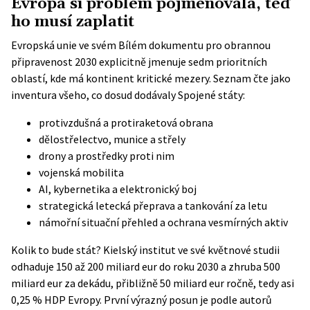
Evropa si problém pojmenovala, teď
ho musí zaplatit
Evropská unie ve svém
Bílém dokumentu pro obrannou
připravenost 2030
explicitně jmenuje sedm prioritních
oblastí, kde má kontinent kritické mezery. Seznam čte jako
inventura všeho, co dosud dodávaly Spojené státy:
protivzdušná a protiraketová obrana
dělostřelectvo, munice a střely
drony a prostředky proti nim
vojenská mobilita
AI, kybernetika a elektronický boj
strategická letecká přeprava a tankování za letu
námořní situační přehled a ochrana vesmírných aktiv
Kolik to bude stát?
Kielský institut
ve své květnové studii
odhaduje 150 až 200 miliard eur do roku 2030 a zhruba 500
miliard eur za dekádu, přibližně 50 miliard eur ročně, tedy asi
0,25 % HDP Evropy. První výrazný posun je podle autorů