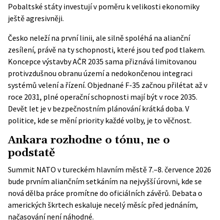
Pobaltské státy investují v poměru k velikosti ekonomiky
ještě agresivněji.
Česko neleží na první linii, ale silně spoléhá na alianční
zesílení, právě na ty schopnosti, které jsou teď pod tlakem.
Koncepce výstavby AČR 2035
sama přiznává limitovanou
protivzdušnou obranu území a nedokončenou integraci
systémů velení a řízení. Objednané F-35 začnou přilétat až v
roce 2031, plné operační schopnosti mají být v roce 2035.
Devět let je v bezpečnostním plánování krátká doba. V
politice, kde se mění priority každé volby, je to věčnost.
Ankara rozhodne o tónu, ne o
podstatě
Summit NATO v tureckém hlavním městě 7.–8. července 2026
bude prvním aliančním setkáním na nejvyšší úrovni, kde se
nová dělba práce promítne do oficiálních závěrů. Debata o
amerických škrtech eskaluje necelý měsíc před jednáním,
načasování není náhodné.