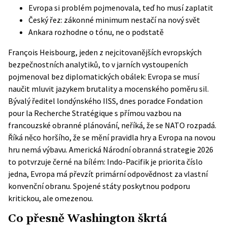
Evropa si problém pojmenovala, teď ho musí zaplatit
Český řez: zákonné minimum nestačí na nový svět
Ankara rozhodne o tónu, ne o podstatě
François Heisbourg, jeden z nejcitovanějších evropských
bezpečnostních analytiků, to v jarních vystoupeních
pojmenoval bez diplomatických obálek: Evropa se musí
naučit mluvit jazykem brutality a mocenského poměru sil.
Bývalý ředitel londýnského IISS, dnes poradce Fondation
pour la Recherche Stratégique s přímou vazbou na
francouzské obranné plánování, neříká, že se NATO rozpadá.
Říká něco horšího, že se mění pravidla hry a Evropa na novou
hru nemá výbavu. Americká Národní obranná strategie 2026
to potvrzuje černé na bílém: Indo-Pacifik je priorita číslo
jedna, Evropa má převzít primární odpovědnost za vlastní
konvenční obranu. Spojené státy poskytnou podporu
kritickou, ale omezenou.
Co přesně Washington škrtá