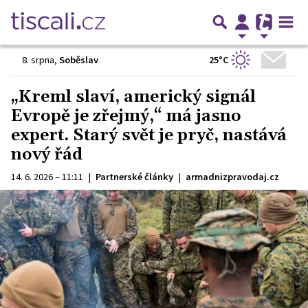
25°C
8. srpna
,
Soběslav
„Kreml slaví, americký signál
Evropě je zřejmý,“ má jasno
expert. Starý svět je pryč, nastává
nový řád
14. 6. 2026 – 11:11
|
Partnerské články
|
armadnizpravodaj.cz