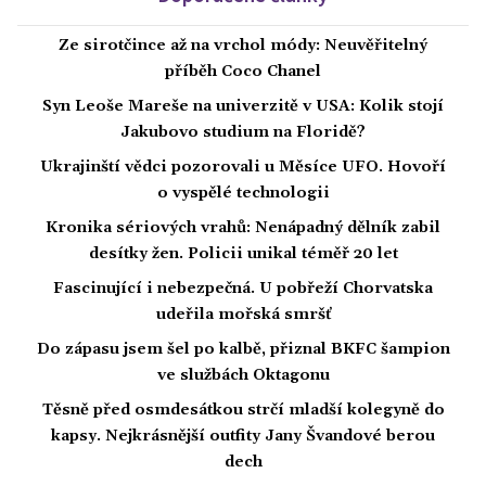
Ze sirotčince až na vrchol módy: Neuvěřitelný
příběh Coco Chanel
Syn Leoše Mareše na univerzitě v USA: Kolik stojí
Jakubovo studium na Floridě?
Ukrajinští vědci pozorovali u Měsíce UFO. Hovoří
o vyspělé technologii
Kronika sériových vrahů: Nenápadný dělník zabil
desítky žen. Policii unikal téměř 20 let
Fascinující i nebezpečná. U pobřeží Chorvatska
udeřila mořská smršť
Do zápasu jsem šel po kalbě, přiznal BKFC šampion
ve službách Oktagonu
Těsně před osmdesátkou strčí mladší kolegyně do
kapsy. Nejkrásnější outfity Jany Švandové berou
dech