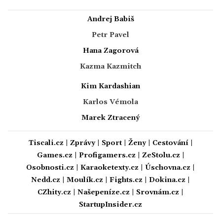
Andrej Babiš
Petr Pavel
Hana Zagorová
Kazma Kazmitch
Kim Kardashian
Karlos Vémola
Marek Ztracený
Tiscali.cz
|
Zprávy
|
Sport
|
Ženy
|
Cestování
|
Games.cz
|
Profigamers.cz
|
ZeStolu.cz
|
Osobnosti.cz
|
Karaoketexty.cz
|
Úschovna.cz
|
Nedd.cz
|
Moulík.cz
|
Fights.cz
|
Dokina.cz
|
CZhity.cz
|
Našepeníze.cz
|
Srovnám.cz
|
StartupInsider.cz