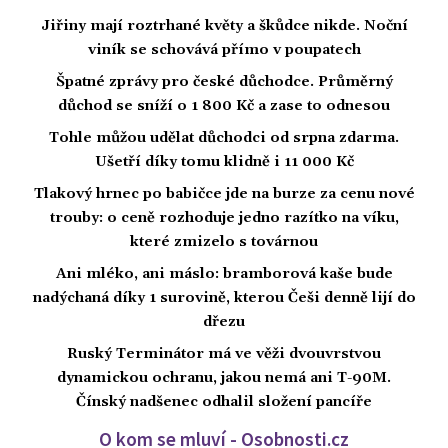
Jiřiny mají roztrhané květy a škůdce nikde. Noční
viník se schovává přímo v poupatech
Špatné zprávy pro české důchodce. Průměrný
důchod se sníží o 1 800 Kč a zase to odnesou
Tohle můžou udělat důchodci od srpna zdarma.
Ušetří díky tomu klidně i 11 000 Kč
Tlakový hrnec po babičce jde na burze za cenu nové
trouby: o ceně rozhoduje jedno razítko na víku,
které zmizelo s továrnou
Ani mléko, ani máslo: bramborová kaše bude
nadýchaná díky 1 surovině, kterou Češi denně lijí do
dřezu
Ruský Terminátor má ve věži dvouvrstvou
dynamickou ochranu, jakou nemá ani T-90M.
Čínský nadšenec odhalil složení pancíře
O kom se mluví - Osobnosti.cz