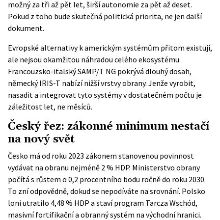
možný za tři až pět let, širší autonomie za pět až deset.
Pokud z toho bude skutečná politická priorita, ne jen další
dokument.
Evropské alternativy k americkým systémům přitom existují,
ale nejsou okamžitou náhradou celého ekosystému.
Francouzsko-italský SAMP/T NG pokrývá dlouhý dosah,
německý IRIS-T nabízí nižší vrstvy obrany. Jenže vyrobit,
nasadit a integrovat tyto systémy v dostatečném počtu je
záležitost let, ne měsíců.
Český řez: zákonné minimum nestačí
na nový svět
Česko má od roku 2023 zákonem stanovenou povinnost
vydávat na obranu nejméně 2 % HDP. Ministerstvo obrany
počítá s růstem o 0,2 procentního bodu ročně do roku 2030.
To zní odpovědně, dokud se nepodíváte na srovnání. Polsko
loni utratilo 4,48 % HDP a staví program Tarcza Wschód,
masivní fortifikační a obranný systém na východní hranici.