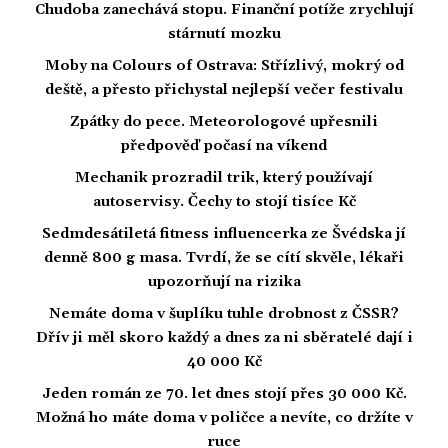
Chudoba zanechává stopu. Finanční potíže zrychlují
stárnutí mozku
Moby na Colours of Ostrava: Střízlivý, mokrý od
deště, a přesto přichystal nejlepší večer festivalu
Zpátky do pece. Meteorologové upřesnili
předpověď počasí na víkend
Mechanik prozradil trik, který používají
autoservisy. Čechy to stojí tisíce Kč
Sedmdesátiletá fitness influencerka ze Švédska jí
denně 800 g masa. Tvrdí, že se cítí skvěle, lékaři
upozorňují na rizika
Nemáte doma v šuplíku tuhle drobnost z ČSSR?
Dřív ji měl skoro každý a dnes za ni sběratelé dají i
40 000 Kč
Jeden román ze 70. let dnes stojí přes 30 000 Kč.
Možná ho máte doma v poličce a nevíte, co držíte v
ruce