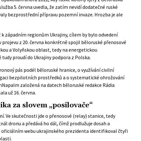
lužba 5. června uvedla, že zatím nevidí dodatečné ruské
valy bezprostřední přípravu pozemní invaze. Hrozba je ale
 k západním regionům Ukrajiny, cílem by bylo odvedení
v projevu z 20. června konkrétně spojil běloruské přenosové
kou a Volyňskou oblast, tedy na energetickou
ě tudy proudí do Ukrajiny podpora z Polska.
ronový pás podél běloruské hranice, o využívání civilní
gaci bezpilotních prostředků a o systematické ohrožování
rmNapalm
založená na datech běloruské redakce Rádia
la už 16. června.
ika za slovem „posilovače“
í. Ve skutečnosti jde o přenosové (relay) stanice, tedy
signál dronu a předává ho dál, čímž prodlužuje dosah a
a
oficiálním webu
ukrajinského prezidenta identifikoval čtyři
lasti.