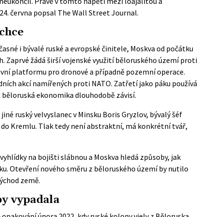
neukončil. Právě v tomto napětí mezi loajalitou a
24. června popsal
The Wall Street Journal
.
chce
učasné i bývalé ruské a evropské činitele, Moskva od počátku
h. Zaprvé žádá širší vojenské využití běloruského území proti
ktivní platformu pro dronové a případně pozemní operace.
dních akcí namířených proti NATO. Zatřetí jako páku používá
ž běloruská ekonomika dlouhodobě závisí.
né ruský velvyslanec v Minsku Boris Gryzlov, bývalý šéf
 do Kremlu. Tlak tedy není abstraktní, má konkrétní tvář,
vyhlídky na bojišti slábnou a Moskva hledá způsoby, jak
miku. Otevření nového směru z běloruského území by nutilo
 východ země.
by vypadala
pakování února 2022, kdy ruské kolony vjely z Běloruska