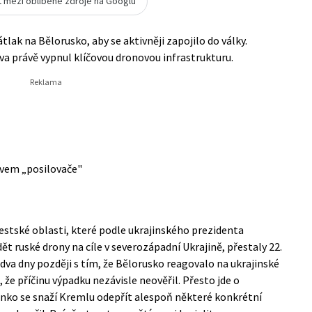
t mezi oblíbené zdroje na Googlu
lak na Bělorusko, aby se aktivněji zapojilo do války.
va právě vypnul klíčovou dronovou infrastrukturu.
ovem „posilovače"
estské oblasti, které podle ukrajinského prezidenta
ruské drony na cíle v severozápadní Ukrajině, přestaly 22.
dva dny později s tím, že Bělorusko reagovalo na ukrajinské
že příčinu výpadku nezávisle neověřil. Přesto jde o
šenko se snaží Kremlu odepřít alespoň některé konkrétní