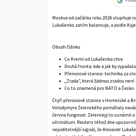
Přida
Moskva od začátku roku 2026 stupňuje nát
Lukašenko zatím balancuje, a podle Kyje
Obsah článku
Co Kreml od Lukašenka chce
Druhá fronta: kde a jak by vypadala
Přenosové stanice: technika za sl
„Zrada", která žádnou zradou není
Co to znamená pro NATO a Česko
Čtyři přenosové stanice v Homelské a Br
Volodymyra Zelenského pomáhaly navádět 
června fungovat. Zelenskyj to oznámil o 
ultimátum. Reuters téhož dne upozornil, 
nejviditelnější signál, že Alexandr Luka