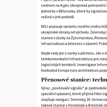
směrem na Kyjev. Ukrajinská pohraniční s
jednotky v Bělorusku, které by signalizo
reálná v jiné podobě.
WSJ popisuje variantu nového směru blíž
ukrajinské obrany od východu. Zelenskyj 
stanice s útoky na Žytomyrskou, Rivnens
infrastrukturu a železnici v zázemí. Práv
Nejde tedy jen o tanky a pěchotu. Jde o d
telekomunikační infrastruktury pro navi
logistických koridorů. Investigace
Info
Svobodná Evropa tuto architekturu popsa
Přenosové stanice: techn
Výraz „posilovače signálu“ je zjednodušen
speciální vybavení, které přijímá řídicí 
zlepšuje navigaci. Zelenskyj 20. června n
takové stanice v Homelské a Brestské ob