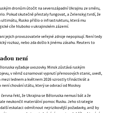
 ruským dronům útočit na severozápadní Ukrajinu ze směru,
elo. Pokud skutečně přestaly fungovat, a Zelenskyj tvrdí, že
m ultimátu, Rusko přišlo o infrastrukturu, která mu
gické cíle hluboko v ukrajinském zázemí.
ni jejich provozovatele veřejné zdroje nepopisují. Není tedy
tický rozkaz, nebo zda došlo k jinému zásahu. Reuters to
radou není
ěloruska vyžaduje uvozovky. Minsk zůstává ruským
ojevu, v němž oznamoval vypnutí přenosových stanic, uvedl,
a mezi lednem a květnem 2026 vzrostly třináctkrát a
není chování státu, který se odvrací od Moskvy.
 června řekl, že Ukrajina se Běloruska nemusí bát a že
 ale neukončil materiální pomoc Rusku. Jeho strategie
další eskalaci: odmítnout nejrizikovější požadavky, aniž by