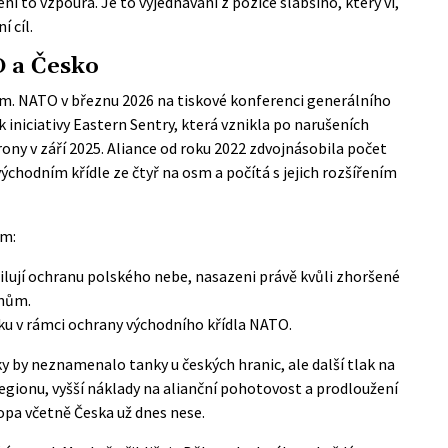
ní to vzpoura. Je to vyjednávání z pozice slabšího, který ví,
í cíl.
 a Česko
ém. NATO v březnu 2026 na tiskové konferenci generálního
iniciativy Eastern Sentry, která vznikla po narušeních
ny v září 2025. Aliance od roku 2022 zdvojnásobila počet
hodním křídle ze čtyř na osm a počítá s jejich rozšířením
em:
silují ochranu polského nebe, nasazeni právě kvůli zhoršené
onům.
šsku v rámci ochrany východního křídla NATO.
ky by neznamenalo tanky u českých hranic, ale další tlak na
gionu, vyšší náklady na alianční pohotovost a prodloužení
pa včetně Česka už dnes nese.