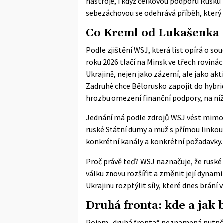
nástroje, i když celkovou podporu Rusku 
sebezáchovou se odehrává příběh, který 
Co Kreml od Lukašenka 
Podle zjištění WSJ, která list opírá o so
roku 2026 tlačí na Minsk ve třech rovinác
Ukrajině, nejen jako zázemí, ale jako a
Zadruhé chce Bělorusko zapojit do hybri
hrozbu omezení finanční podpory, na ní
Jednání má podle zdrojů WSJ vést mimo ji
ruské Státní dumy a muž s přímou linkou
konkrétní kanály a konkrétní požadavky.
Proč právě teď? WSJ naznačuje, že ruské 
válku znovu rozšířit a změnit její dyna
Ukrajinu rozptýlit síly, které dnes brání
Druhá fronta: kde a jak 
Pojem „druhá fronta“ neznamená nutně o