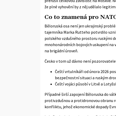
přerušil celkovou závislost na Moskvě. Ne
že plné vyhovění by z něj udělalo legitimn
Co to znamená pro NATO
Běloruská osa není jen ukrajinský probl
tajemníka Marka Rutteho potvrdilo vznik 
polského vzdušného prostoru ruskými dro
mnohonárodních bojových uskupení na výc
na brigádní úroveň.
Česko v tom už dávno není pozorovatel
Čeští vrtulníkáři od února 2026 po
bezpečnostní situaci a ruským dr
Čeští vojáci působí v Litvě a Loty
Případné širší zapojení Běloruska do vál
protivzdušnou a protidronovou obranu re
konfliktu, jehož ekonomické dopady Evro