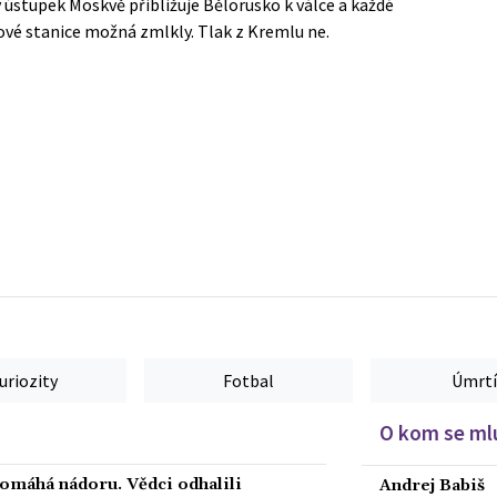
 ústupek Moskvě přibližuje Bělorusko k válce a každé
ové stanice možná zmlkly. Tlak z Kremlu ne.
uriozity
Fotbal
Úmrtí
O kom se mlu
 pomáhá nádoru. Vědci odhalili
Andrej Babiš