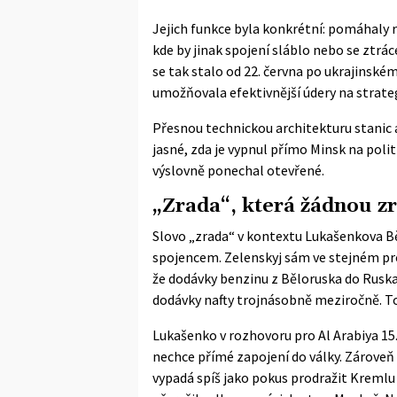
Jejich funkce byla konkrétní: pomáhaly
kde by jinak spojení sláblo nebo se ztrác
se tak stalo od 22. června po ukrajinské
umožňovala efektivnější údery na strate
Přesnou technickou architekturu stanic a
jasné, zda je vypnul přímo Minsk na poli
výslovně ponechal otevřené.
„Zrada“, která žádnou z
Slovo „zrada“ v kontextu Lukašenkova B
spojencem. Zelenskyj sám ve stejném pr
že dodávky benzinu z Běloruska do Rusk
dodávky nafty trojnásobně meziročně. To 
Lukašenko v rozhovoru pro Al Arabiya 15.
nechce přímé zapojení do války. Zároveň
vypadá spíš jako pokus prodražit Kremlu 