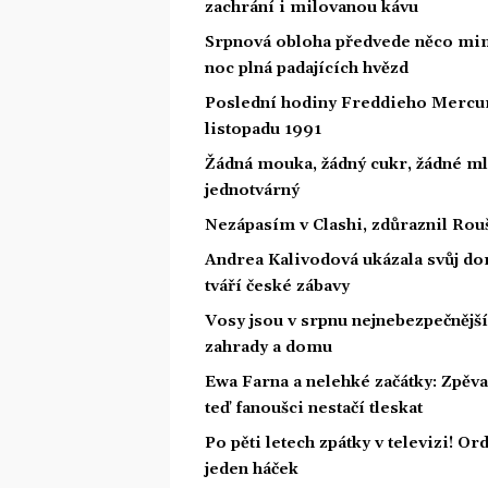
zachrání i milovanou kávu
Srpnová obloha předvede něco mim
noc plná padajících hvězd
Poslední hodiny Freddieho Mercury
listopadu 1991
Žádná mouka, žádný cukr, žádné ml
jednotvárný
Nezápasím v Clashi, zdůraznil Rouš
Andrea Kalivodová ukázala svůj do
tváří české zábavy
Vosy jsou v srpnu nejnebezpečnější: 
zahrady a domu
Ewa Farna a nelehké začátky: Zpěvač
teď fanoušci nestačí tleskat
Po pěti letech zpátky v televizi! Or
jeden háček