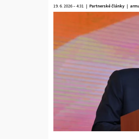
19. 6. 2026 – 4:31
|
Partnerské články
|
arma