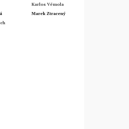
Karlos Vémola
á
Marek Ztracený
tch