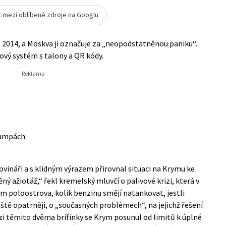
t mezi oblíbené zdroje na Googlu
u 2014, a Moskva ji označuje za „neopodstatněnou paniku“.
ový systém s talony a QR kódy.
pumpách
novináři a s klidným výrazem přirovnal situaci na Krymu ke
 ažiotáž,“ řekl kremelský mluvčí o palivové krizi, která v
lům poloostrova, kolik benzinu smějí natankovat, jestli
eště opatrněji, o „současných problémech“, na jejichž řešení
zi těmito dvěma brífinky se Krym posunul od limitů k úplné