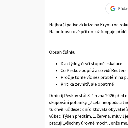
Přida
Nejhorší palivová krize na Krymu od rok
Na poloostrově přitom už funguje příděl
Obsah článku
Dva týdny, čtyři stupně eskalace
Co Peskov popírá a co vidí Reuters
Proč je tohle víc než problém na 
Kritika zevnitř, ale opatrně
Dmitrij Peskov stál 8. června 2026 před 
skupování pohanky. „Zcela neopodstatněný
tu chvíli už deset dní diktovala obyvate
vůbec. Týden předtím, 1. června, mluvil j
pracují „všechny úrovně moci“. Jenže me