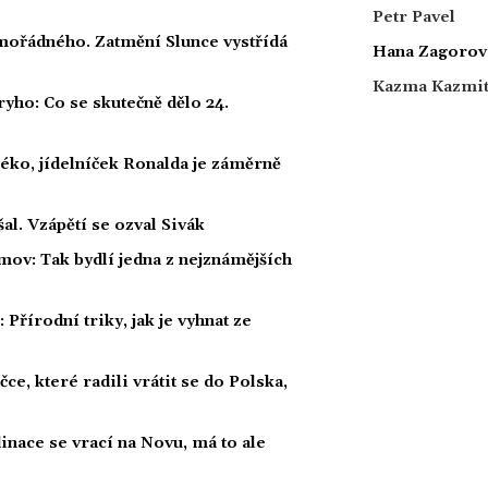
Petr Pavel
ořádného. Zatmění Slunce vystřídá
Hana Zagorov
Kazma Kazmi
ho: Co se skutečně dělo 24.
éko, jídelníček Ronalda je záměrně
al. Vzápětí se ozval Sivák
mov: Tak bydlí jedna z nejznámějších
Přírodní triky, jak je vyhnat ze
ce, které radili vrátit se do Polska,
dinace se vrací na Novu, má to ale