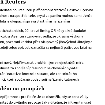
dí Reuters
edatelnou realitou je až demonstrativní. Peskov 1. června
ědnost na spotřebitele, prý si za paniku mohou sami. Jenže
áděla je okupační správa vlastními nařízeními.
acích stanicích, 20litrové limity, QR kódy a krátkodobé
 cukru. Agentura zároveň uvedla, že ukrajinské drony
mu, pozemní koridor přes okupovaný jihovýchod Ukrajiny a
zději celou epizodu označila za nejhorší palivovou krizi na
 nový. Nejdřív uznat problém jen v nejnutnější míře:
dnost za zhoršení přesunout na chování obyvatel:
ání narativ o kontrole situace, ale tentokrát ho
íci, kteří současně podepisují nařízení o talonech.
roblém na pumpách
epříjemnost pro řidiče. Je to okamžik, kdy se cena války
at do civilního provozu tak viditelně, že ji Kreml musel