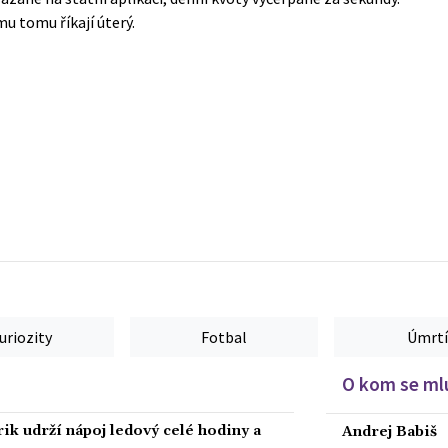
u tomu říkají úterý.
uriozity
Fotbal
Úmrtí
O kom se mlu
rik udrží nápoj ledový celé hodiny a
Andrej Babiš