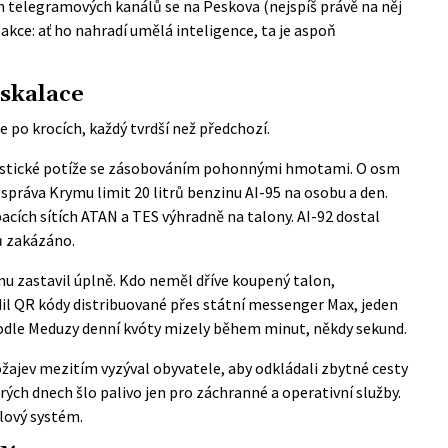
h telegramových kanálů se na Peskova (nejspíš právě na něj
akce: ať ho nahradí umělá inteligence, ta je aspoň
eskalace
se po krocích, každý tvrdší než předchozí.
ogistické potíže se zásobováním pohonnými hmotami. O osm
 správa Krymu limit 20 litrů benzinu AI-95 na osobu a den.
pacích sítích ATAN a TES výhradně na talony. AI-92 dostal
rů zakázáno.
mu zastavil úplně. Kdo neměl dříve koupený talon,
dil QR kódy distribuované přes státní messenger Max, jeden
Podle
Meduzy
denní kvóty mizely během minut, někdy sekund.
ajev mezitím vyzýval obyvatele, aby odkládali zbytné cesty
rých dnech šlo palivo jen pro záchranné a operativní služby.
ělový systém.