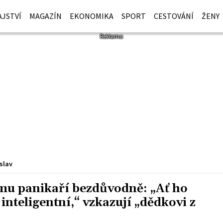
JSTVÍ
MAGAZÍN
EKONOMIKA
SPORT
CESTOVÁNÍ
ŽENY
slav
ymu panikaří bezdůvodně: „Ať ho
 inteligentní,“ vzkazují „dědkovi z