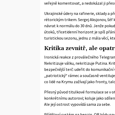
veřejně komentovat, a nedokázal ji přesv
Ukrajinské údery na rafinerie, sklady a př
rétorickým trikem. Sergej Aksjonov, šéf 
návrat k normálu do 30 dnů. Jenže poku
útoků, třicetidenní horizont je spíš přání
turistickou sezonu, jednu z mála věcí, 
Kritika zevnitř, ale opat
Ironická reakce z proválečného Telegramu
Nekritizuje válku, nekritizuje Putina. Kr
bezpečnější terč: udeřit do komunikační 
„patriotický“ rámec a současně ventiluje
co lidé na Krymu zažívají jako fronty, ta
Přesný původ titulkové formulace se v ot
konkrétnímu autorovi; koluje jako sdílen
Ale její ostrost vypovídá sama za sebe.
Přídělový systém na benzin, QR kódy navá