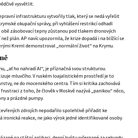
ědčivě vysvětlit.
epravní infrastrukturu vytvořily tlak, který se nedá vyřešit
krymské okupační správy, při vyhlášení restrikcí odhadl
d obě zásobovací tepny zůstanou pod tlakem dronových
 než plán. AP navíc upozornila, že krize dopadá i na blížící se
kterými Kreml demonstroval „normální život“ na Krymu.
rně
, „ať ho nahradí AI“, je příznačná svou strukturou.
itizuje mluvčího. V ruském loajalistickém prostředí je to
vrstvy, ne do mocenského centra. Tím si kritika zachovává
 frustraci z toho, že člověk v Moskvě nazývá „panikou“ něco,
lony a prázdné pumpy.
evřených zdrojích nepodařilo spolehlivě přiřadit ke
á ironická reakce, ne jako výrok jedné identifikované osoby.
zané na státní aplikaci, denní kvóty vyčerpané za sekundy.