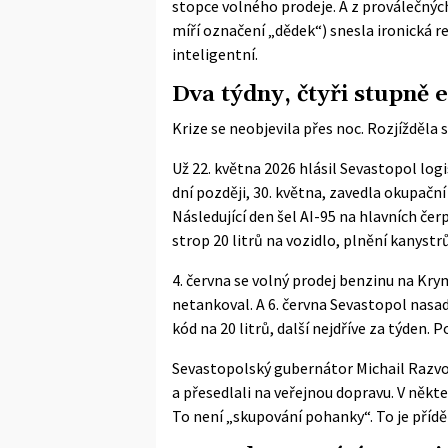
stopce volného prodeje. A z proválečnýc
míří označení „dědek“) snesla ironická re
inteligentní.
Dva týdny, čtyři stupně 
Krize se neobjevila přes noc. Rozjížděla 
Už 22. května 2026 hlásil Sevastopol l
dní později, 30. května, zavedla okupační
Následující den šel AI-95 na hlavních čer
strop 20 litrů na vozidlo, plnění kanyst
4. června se volný prodej benzinu na Kry
netankoval. A 6. června Sevastopol nasa
kód na 20 litrů, další nejdříve za týden. 
Sevastopolský gubernátor Michail Razvož
a přesedlali na veřejnou dopravu. V někte
To není „skupování pohanky“. To je příd