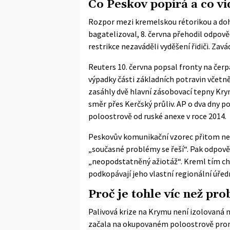
Co Peskov popírá a co vi
Rozpor mezi kremelskou rétorikou a dohl
bagatelizoval, 8. června přehodil odpov
restrikce nezaváděli vyděšení řidiči. Zav
Reuters
10. června popsal fronty na čerp
výpadky části základních potravin včetně
zasáhly dvě hlavní zásobovací tepny Kry
směr přes Kerčský průliv.
AP
o dva dny po
poloostrově od ruské anexe v roce 2014.
Peskovův komunikační vzorec přitom není
„současné problémy se řeší“. Pak odpově
„neopodstatněný ažiotáž“. Kreml tím chr
podkopávají jeho vlastní regionální úředn
Proč je tohle víc než p
Palivová krize na Krymu není izolovaná n
začala na okupovaném poloostrově promít