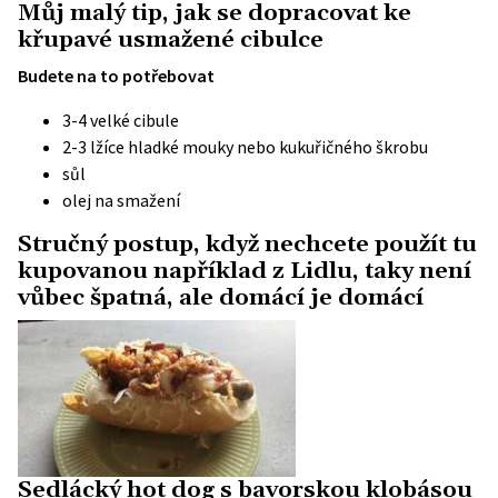
Můj malý tip, jak se dopracovat ke
křupavé usmažené cibulce
Budete na to potřebovat
3-4 velké cibule
2-3 lžíce hladké mouky nebo kukuřičného škrobu
sůl
olej na smažení
Stručný postup, když nechcete použít tu
kupovanou například z Lidlu, taky není
vůbec špatná, ale domácí je domácí
Sedlácký hot dog s bavorskou klobásou