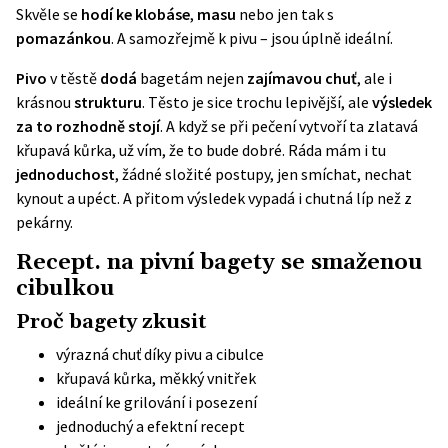
Skvěle se
hodí ke klobáse
,
masu
nebo jen tak s
pomazánkou
. A samozřejmě k pivu – jsou úplně ideální.
Pivo
v těstě
dodá
bagetám nejen
zajímavou chuť
, ale i
krásnou
strukturu
. Těsto je sice trochu lepivější, ale
výsledek
za to rozhodně
stojí
. A když se při pečení vytvoří ta zlatavá
křupavá kůrka, už vím, že to bude dobré. Ráda mám i tu
jednoduchost
, žádné složité postupy, jen smíchat, nechat
kynout a upéct. A přitom výsledek vypadá i chutná líp než z
pekárny.
Recept. na pivní bagety se smaženou
cibulkou
Proč bagety zkusit
výrazná chuť díky pivu a cibulce
křupavá kůrka, měkký vnitřek
ideální ke grilování i posezení
jednoduchý a efektní recept