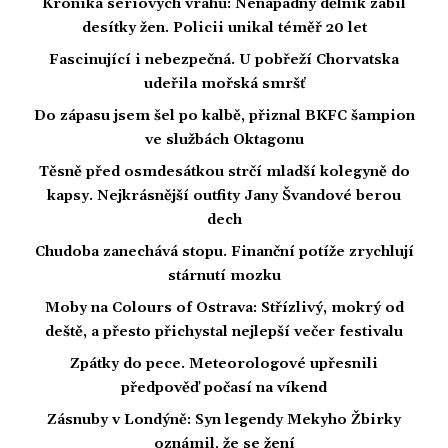
Kronika sériových vrahů: Nenápadný dělník zabil
desítky žen. Policii unikal téměř 20 let
Fascinující i nebezpečná. U pobřeží Chorvatska
udeřila mořská smršť
Do zápasu jsem šel po kalbě, přiznal BKFC šampion
ve službách Oktagonu
Těsně před osmdesátkou strčí mladší kolegyně do
kapsy. Nejkrásnější outfity Jany Švandové berou
dech
Chudoba zanechává stopu. Finanční potíže zrychlují
stárnutí mozku
Moby na Colours of Ostrava: Střízlivý, mokrý od
deště, a přesto přichystal nejlepší večer festivalu
Zpátky do pece. Meteorologové upřesnili
předpověď počasí na víkend
Zásnuby v Londýně: Syn legendy Mekyho Žbirky
oznámil, že se žení