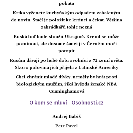
pokutu
Krtka vyženete kuchyňským odpadem zabaleným
do novin. Stačí je položit ke krtinci a čekat. Většina
zahrádkářů tohle nezná
Ruská loď bude sloužit Ukrajině. Kreml se může
pominout, ale dostane šanci ji v Černém moři
potopit
Rusům dávají po hubě dobrovolníci z 72 zemí světa.
Skoro polovina jich přijela z Latinské Ameriky
Chci chránit mladé dívky, neměly by hrát proti
biologickým mužům, říká hvězda ženské NBA
Cunninghamová
O kom se mluví - Osobnosti.cz
Andrej Babiš
Petr Pavel