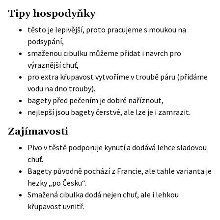
Tipy hospodyňky
těsto je lepivější, proto pracujeme s moukou na
podsypání,
smaženou cibulku můžeme přidat i navrch pro
výraznější chuť,
pro extra křupavost vytvoříme v troubě páru (přidáme
vodu na dno trouby).
bagety před pečením je dobré naříznout,
nejlepší jsou bagety čerstvé, ale lze je i zamrazit.
Zajímavosti
Pivo v těstě podporuje kynutí a dodává lehce sladovou
chuť.
Bagety původně pochází z Francie, ale tahle varianta je
hezky „po Česku“.
Smažená cibulka dodá nejen chuť, ale i lehkou
křupavost uvnitř.