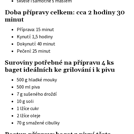
skvělé i samotné s máslem
Doba přípravy celkem: cca 2 hodiny 30
minut
Příprava: 15 minut
Kynutí: 1,5 hodiny
Dokynutí: 40 minut
Pečení: 25 minut
Suroviny potřebné na přípravu 4 ks
baget ideálních ke grilování i k pivu
500 g hladké mouky
500 ml piva
7 g sušeného droždí
10 g soli
1 lžíce cukr
2 lžíce oleje
70 g smažené cibulky