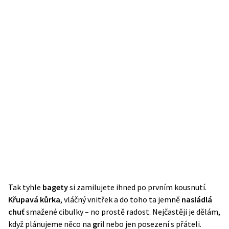
Tak tyhle
bagety
si zamilujete ihned po prvním kousnutí.
Křupavá kůrka
, vláčný vnitřek a do toho ta jemně
nasládlá
chuť
smažené cibulky – no prostě radost. Nejčastěji je dělám,
když plánujeme něco na
gril
nebo jen posezení s přáteli.