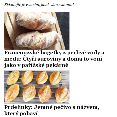
Skladujte je v suchu, jinak vám zvlhnou!
Francouzské bagetky z perlivé vody a
medu: Čtyři suroviny a doma to voní
jako v pařížské pekárně
Prdelinky: Jemné pečivo s názvem,
který pobaví