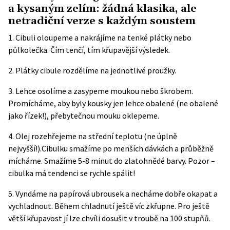
a kysaným zelím: žádná klasika, ale
netradiční verze s každým soustem
1. Cibuli oloupeme a nakrájíme na tenké plátky nebo
půlkolečka. Čím tenčí, tím křupavější výsledek.
2. Plátky cibule rozdělíme na jednotlivé proužky.
3. Lehce osolíme a zasypeme moukou nebo škrobem.
Promícháme, aby byly kousky jen lehce obalené (ne obalené
jako řízek!), přebytečnou mouku oklepeme.
4. Olej rozehřejeme na střední teplotu (ne úplně
nejvyšší!).Cibulku smažíme po menších dávkách a průběžně
mícháme. Smažíme 5-8 minut do zlatohnědé barvy. Pozor –
cibulka má tendenci se rychle spálit!
5. Vyndáme na papírová ubrousek a necháme dobře okapat a
vychladnout. Během chladnutí ještě víc zkřupne. Pro ještě
větší křupavost jí lze chvíli dosušit v troubě na 100 stupňů.