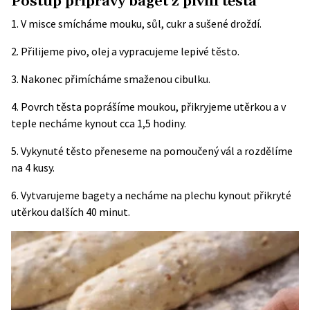
Postup přípravy baget z pivní těsta
1. V misce smícháme mouku, sůl, cukr a sušené droždí.
2. Přilijeme pivo, olej a vypracujeme lepivé těsto.
3. Nakonec přimícháme smaženou cibulku.
4. Povrch těsta poprášíme moukou, přikryjeme utěrkou a v
teple necháme kynout cca 1,5 hodiny.
5. Vykynuté těsto přeneseme na pomoučený vál a rozdělíme
na 4 kusy.
6. Vytvarujeme bagety a necháme na plechu kynout přikryté
utěrkou dalších 40 minut.