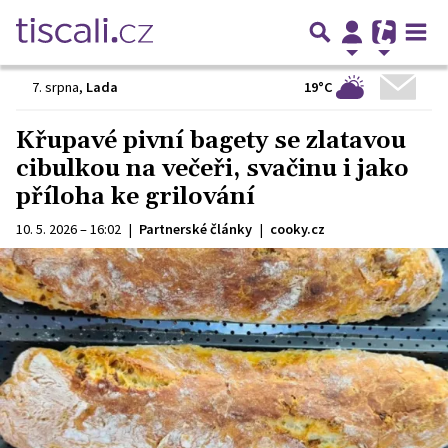
19°C
7. srpna
,
Lada
Křupavé pivní bagety se zlatavou
cibulkou na večeři, svačinu i jako
příloha ke grilování
10. 5. 2026 – 16:02
|
Partnerské články
|
cooky.cz