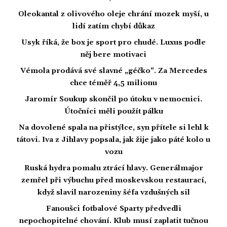
Oleokantal z olivového oleje chrání mozek myší, u
lidí zatím chybí důkaz
Usyk říká, že box je sport pro chudé. Luxus podle
něj bere motivaci
Vémola prodává své slavné „géčko“. Za Mercedes
chce téměř 4,5 milionu
Jaromír Soukup skončil po útoku v nemocnici.
Útočníci měli použít pálku
Na dovolené spala na přistýlce, syn přítele si lehl k
tátovi. Iva z Jihlavy popsala, jak žije jako páté kolo u
vozu
Ruská hydra pomalu ztrácí hlavy. Generálmajor
zemřel při výbuchu před moskevskou restaurací,
když slavil narozeniny šéfa vzdušných sil
Fanoušci fotbalové Sparty předvedli
nepochopitelné chování. Klub musí zaplatit tučnou