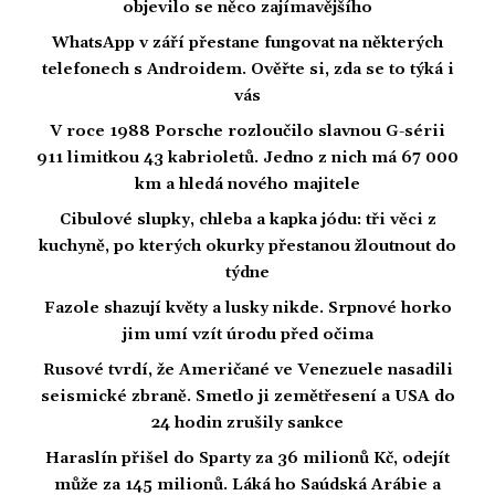
objevilo se něco zajímavějšího
WhatsApp v září přestane fungovat na některých
telefonech s Androidem. Ověřte si, zda se to týká i
vás
V roce 1988 Porsche rozloučilo slavnou G-sérii
911 limitkou 43 kabrioletů. Jedno z nich má 67 000
km a hledá nového majitele
Cibulové slupky, chleba a kapka jódu: tři věci z
kuchyně, po kterých okurky přestanou žloutnout do
týdne
Fazole shazují květy a lusky nikde. Srpnové horko
jim umí vzít úrodu před očima
Rusové tvrdí, že Američané ve Venezuele nasadili
seismické zbraně. Smetlo ji zemětřesení a USA do
24 hodin zrušily sankce
Haraslín přišel do Sparty za 36 milionů Kč, odejít
může za 145 milionů. Láká ho Saúdská Arábie a