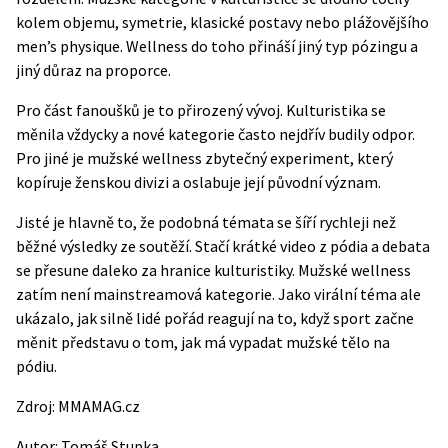
kolem objemu, symetrie, klasické postavy nebo plážovějšího
men’s physique. Wellness do toho přináší jiný typ pózingu a
jiný důraz na proporce.
Pro část fanoušků je to přirozený vývoj. Kulturistika se
měnila vždycky a nové kategorie často nejdřív budily odpor.
Pro jiné je mužské wellness zbytečný experiment, který
kopíruje ženskou divizi a oslabuje její původní význam.
Jisté je hlavně to, že podobná témata se šíří rychleji než
běžné výsledky ze soutěží. Stačí krátké video z pódia a debata
se přesune daleko za hranice kulturistiky. Mužské wellness
zatím není mainstreamová kategorie. Jako virální téma ale
ukázalo, jak silně lidé pořád reagují na to, když sport začne
měnit představu o tom, jak má vypadat mužské tělo na
pódiu.
Zdroj:
MMAMAG.cz
Autor:
Tomáš Stupka