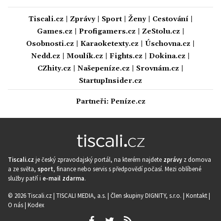
Tiscali.cz
|
Zprávy
|
Sport
|
Ženy
|
Cestování
|
Games.cz
|
Profigamers.cz
|
ZeStolu.cz
|
Osobnosti.cz
|
Karaoketexty.cz
|
Úschovna.cz
|
Nedd.cz
|
Moulík.cz
|
Fights.cz
|
Dokina.cz
|
CZhity.cz
|
Našepeníze.cz
|
Srovnám.cz
|
StartupInsider.cz
Partneři:
Peníze.cz
Tiscali.cz
je český zpravodajský portál, na kterém najdete
zprávy
z domova
a ze světa,
sport
, finance nebo servis s předpovědí počasí. Mezi oblíbené
služby patří i
e-mail zdarma
.
© 2026 Tiscali.cz |
TISCALI MEDIA, a.s.
|
Člen skupiny DIGNITY, s.r.o.
|
Kontakt
|
O nás
|
Kodex