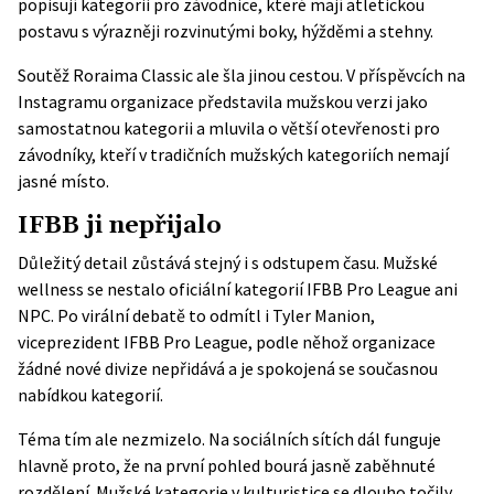
popisují kategorii pro závodnice, které mají atletickou
postavu s výrazněji rozvinutými boky, hýžděmi a stehny.
Soutěž Roraima Classic ale šla jinou cestou. V příspěvcích na
Instagramu organizace představila mužskou verzi jako
samostatnou kategorii a mluvila o větší otevřenosti pro
závodníky, kteří v tradičních mužských kategoriích nemají
jasné místo.
IFBB ji nepřijalo
Důležitý detail zůstává stejný i s odstupem času. Mužské
wellness se nestalo oficiální kategorií IFBB Pro League ani
NPC. Po virální debatě to odmítl i Tyler Manion,
viceprezident IFBB Pro League, podle něhož organizace
žádné nové divize nepřidává a je spokojená se současnou
nabídkou kategorií.
Téma tím ale nezmizelo. Na sociálních sítích dál funguje
hlavně proto, že na první pohled bourá jasně zaběhnuté
rozdělení. Mužské kategorie v kulturistice se dlouho točily