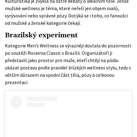
Kulturistika je zvyklá na ostré debaty o ideálním těle. Jenže
mužské wellness je téma, které neřeší jen objem svalů,
vyrýsování nebo správné pózy. Dotýká se i toho, co fanoušci
od mužské a ženské kategorie čekají.
Brazilský experiment
Kategorie Men’s Wellness se výrazněji dostala do pozornosti
po soutěži Roraima Classic v Brazílii. Organizátoři ji
představili jako prostor pro muže, kteří chtějí na pódiu
ukázat postavu podle pravidel blízkých wellness stylu, tedy s
větším důrazem na spodní část těla, pózy a celkovou
prezentaci.