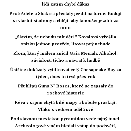
lidí zatím chybí důkaz
Proč Adele a Shakira přestaly jezdit na turné: Budují
si vlastní stadiony a chtějí, aby fanoušci jezdili za
nimi
„Slavím, že nebudu mít děti." Kovalová vyřešila
otázku jednou provždy, litovat prý nebude
Zlom, který málem zničil Gaia Mesiah: Alkohol,
závislost, ticho a návrat k hudbě
Ústřice dokázaly vyfiltrovat celý Chesapeake Bay za
týden, dnes to trvá přes rok
Pět klipů Guns N‘ Roses, které se zapsaly do
rockové historie
Réva v srpnu chytá bílé mapy a bobule praskají.
Vlhko s vedrem udělá své
Pod slavnou mexickou pyramidou vede tajný tunel.
Archeologové v něm hledali vstup do podsvětí,