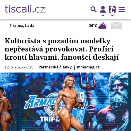
26°C
7. srpna
,
Lada
Kulturista s pozadím modelky
nepřestává provokovat. Profíci
kroutí hlavami, fanoušci tleskají
12. 6. 2026 – 6:29
|
Partnerské články
|
mmamag.cz