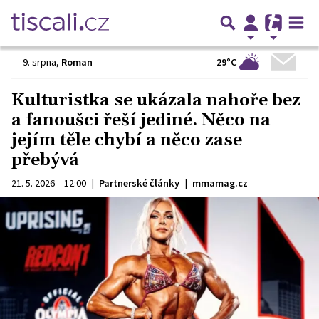
29°C
9. srpna
,
Roman
Kulturistka se ukázala nahoře bez
a fanoušci řeší jediné. Něco na
jejím těle chybí a něco zase
přebývá
21. 5. 2026 – 12:00
|
Partnerské články
|
mmamag.cz