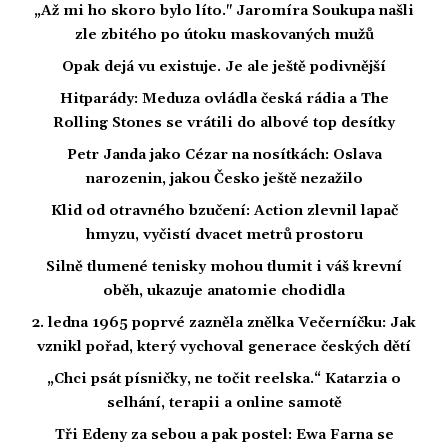
„Až mi ho skoro bylo líto." Jaromíra Soukupa našli
zle zbitého po útoku maskovaných mužů
Opak dejá vu existuje. Je ale ještě podivnější
Hitparády: Meduza ovládla česká rádia a The
Rolling Stones se vrátili do albové top desítky
Petr Janda jako Cézar na nosítkách: Oslava
narozenin, jakou Česko ještě nezažilo
Klid od otravného bzučení: Action zlevnil lapač
hmyzu, vyčistí dvacet metrů prostoru
Silně tlumené tenisky mohou tlumit i váš krevní
oběh, ukazuje anatomie chodidla
2. ledna 1965 poprvé zazněla znělka Večerníčku: Jak
vznikl pořad, který vychoval generace českých dětí
„Chci psát písničky, ne točit reelska.“ Katarzia o
selhání, terapii a online samotě
Tři Edeny za sebou a pak postel: Ewa Farna se