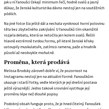
jak u ní fanoušci čekají: minimum řečí, hodně svalů a jasný
důkaz, že ženská kulturistika dávno nestojí jen na soutěžních
pódiích.
Na jiné fotce šla ještě dál a nechala vyniknout horní polovinu
těla bez zbytečného zakrývání. U fanoušků tím okamžitě
rozjela debatu, která se netočila jen kolem svalů. Řešili
hlavně extrémně tvrdou formu, při které ženské křivky
ustoupily muskulatuře, zatímco ramena, paže a hrudník
působí až neobvykle mohutně.
Proměna, která prodává
Melissa Brodsky zároveň dobře ví, že pozornost na
Instagramu nestojí jen na aktuální formě. Fanouškům
ukazuje i starší fotky, vedle kterých je její dnešní postava
ještě výraznější. Jedno
takové srovnání
vystihuje její
proměnu lépe než dlouhé popisy.
Podobný obsah funguje proto, že je hned čitelný. Fanoušek