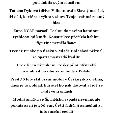
pochlubila svým rituálem
Tatiana Dyková (dříve Vilhelmová): Slavný manžel,
tři děti, kariéra i výhra v show Tvoje tvář má známý
hlas
Euro NCAP narazil Teslou do návěsu kamionu
rychlostí 56 km/h. Konstrukce přeřízla kabinu,
figurína neměla šanci
Trenér Priske po fiasku v Mladé Boleslavi přiznal,
že Sparta postrádá kvalitu
Přežili jen zázrakem. Český pilot Stříteský
promluvil po ohnivé nehodě v Polsku
Před 30 lety stál první mobil v Česku jako ojetina,
dnes je to poklad. Eurotel ho pak dotoval a lidé se
rvali ve frontách
Modrá značka ve Španělsku vypadá nevinně, ale
pokuta za ni je 200 eur. Čeští řidiči ji zaměňují za
informační ceduli