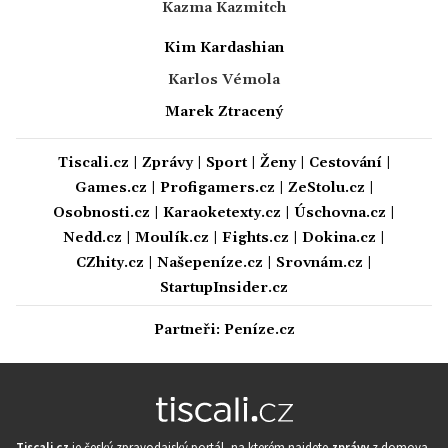
Kazma Kazmitch
Kim Kardashian
Karlos Vémola
Marek Ztracený
Tiscali.cz
|
Zprávy
|
Sport
|
Ženy
|
Cestování
|
Games.cz
|
Profigamers.cz
|
ZeStolu.cz
|
Osobnosti.cz
|
Karaoketexty.cz
|
Úschovna.cz
|
Nedd.cz
|
Moulík.cz
|
Fights.cz
|
Dokina.cz
|
CZhity.cz
|
Našepeníze.cz
|
Srovnám.cz
|
StartupInsider.cz
Partneři:
Peníze.cz
Tiscali.cz
je český zpravodajský portál, na kterém najdete
zprávy
z domova