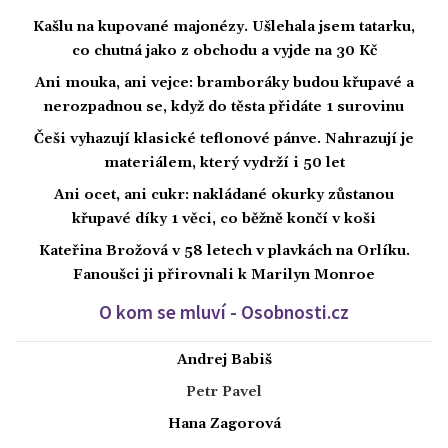
Kašlu na kupované majonézy. Ušlehala jsem tatarku,
co chutná jako z obchodu a vyjde na 30 Kč
Ani mouka, ani vejce: bramboráky budou křupavé a
nerozpadnou se, když do těsta přidáte 1 surovinu
Češi vyhazují klasické teflonové pánve. Nahrazují je
materiálem, který vydrží i 50 let
Ani ocet, ani cukr: nakládané okurky zůstanou
křupavé díky 1 věci, co běžně končí v koši
Kateřina Brožová v 58 letech v plavkách na Orlíku.
Fanoušci ji přirovnali k Marilyn Monroe
O kom se mluví - Osobnosti.cz
Andrej Babiš
Petr Pavel
Hana Zagorová