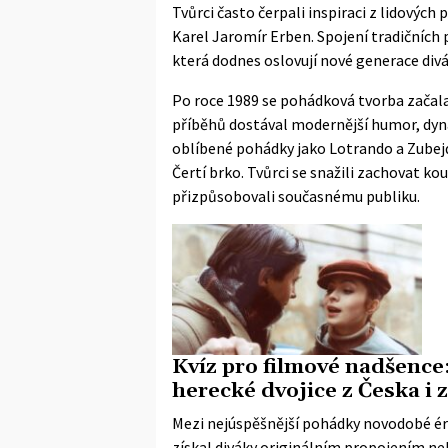
Tvůrci často čerpali inspiraci z lidovýc
Karel Jaromír Erben. Spojení tradičních 
která dodnes oslovují nové generace div
Po roce 1989 se pohádková tvorba začal
příběhů dostával modernější humor, dyna
oblíbené pohádky jako Lotrando a Zubej
Čertí brko. Tvůrci se snažili zachovat k
přizpůsobovali současnému publiku.
Kvíz pro filmové nadšence
herecké dvojice z Česka i 
Mezi nejúspěšnější pohádky novodobé éry
získal diváky originálním propojením 