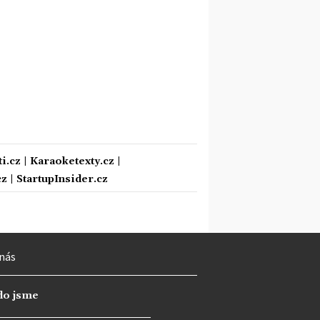
i.cz
|
Karaoketexty.cz
|
cz
|
StartupInsider.cz
nás
do jsme