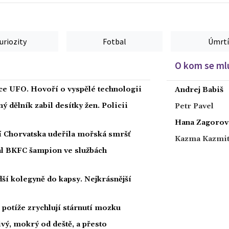
uriozity
Fotbal
Úmrtí
O kom se mlu
íce UFO. Hovoří o vyspělé technologii
Andrej Babiš
 dělník zabil desítky žen. Policii
Petr Pavel
Hana Zagorov
ží Chorvatska udeřila mořská smršť
Kazma Kazmi
nal BKFC šampion ve službách
ší kolegyně do kapsy. Nejkrásnější
potíže zrychlují stárnutí mozku
ivý, mokrý od deště, a přesto