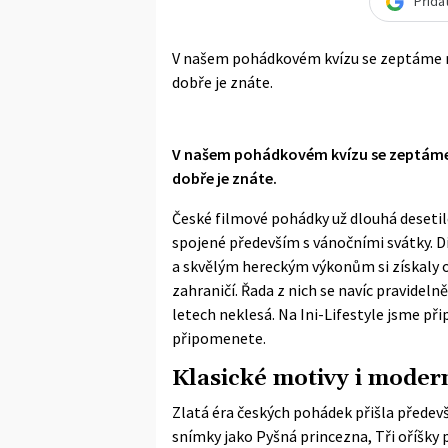
Přida
V našem pohádkovém kvízu se zeptáme na
dobře je znáte.
V našem pohádkovém kvízu se zeptáme n
dobře je znáte.
České filmové pohádky už dlouhá desetile
spojené především s vánočními svátky.
a skvělým hereckým výkonům si získaly ob
zahraničí. Řada z nich se navíc pravidelně
letech neklesá. Na Ini-Lifestyle jsme při
připomenete.
Klasické motivy i moder
Zlatá éra českých pohádek přišla předevš
snímky jako Pyšná princezna, Tři oříšky p