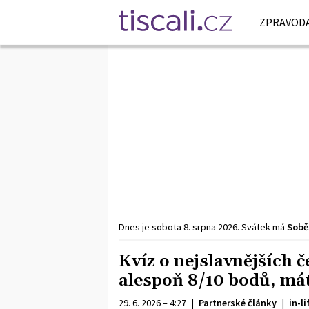
ZPRAVODA
Dnes je
sobota
8. srpna
2026
.
Svátek má
Sobě
Kvíz o nejslavnějších 
alespoň 8/10 bodů, máte
29. 6. 2026 – 4:27
|
Partnerské články
|
in-li