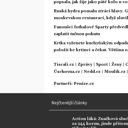
popsala, jak žije jako páté kolo u v
Ruská hydra pomalu ztrácí hlavy. 
moskevskou restaurací, když slavil
Fanoušci fotbalové Sparty předved
zaplatit tučnou pokutu
Krtka vyženete kuchyňským odpade
položit ke krtinci a čekat. Většina
Tiscali.cz
|
Zprávy
|
Sport
|
Ženy
|
C
Úschovna.cz
|
Nedd.cz
|
Moulík.cz
Partneři:
Peníze.cz
Nejčtenější články
Action láká: Značková sluc
za 244 korun, jinde přitom 