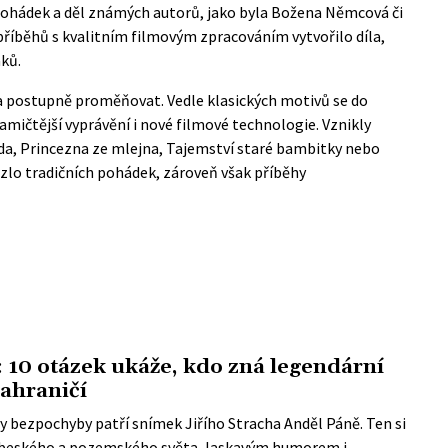
h pohádek a děl známých autorů, jako byla Božena Němcová či
příběhů s kvalitním filmovým zpracováním vytvořilo díla,
áků.
a postupně proměňovat. Vedle klasických motivů se do
mičtější vyprávění i nové filmové technologie. Vznikly
da, Princezna ze mlejna, Tajemství staré bambitky nebo
ouzlo tradičních pohádek, zároveň však příběhy
: 10 otázek ukáže, kdo zná legendární
zahraničí
 bezpochyby patří snímek Jiřího Stracha Anděl Páně. Ten si
nebeského a pozemského světa, laskavým humorem i