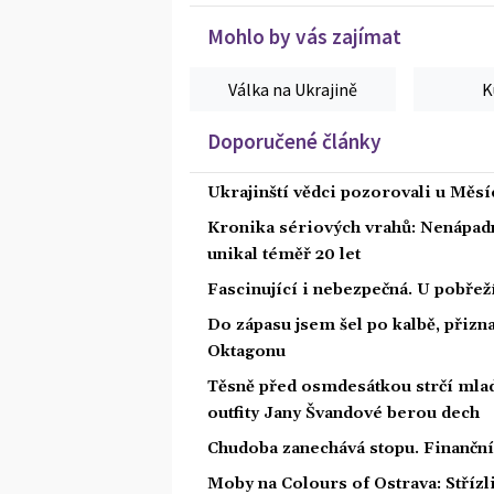
Mohlo by vás zajímat
Válka na Ukrajině
K
Doporučené články
Ukrajinští vědci pozorovali u Měs
Kronika sériových vrahů: Nenápadný
unikal téměř 20 let
Fascinující i nebezpečná. U pobře
Do zápasu jsem šel po kalbě, přiz
Oktagonu
Těsně před osmdesátkou strčí mlad
outfity Jany Švandové berou dech
Chudoba zanechává stopu. Finanční 
Moby na Colours of Ostrava: Střízl