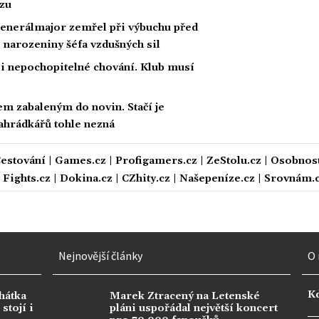
ozu
Generálmajor zemřel při výbuchu před
 narozeniny šéfa vzdušných sil
li nepochopitelné chování. Klub musí
m zabaleným do novin. Stačí je
 zahrádkářů tohle nezná
estování
|
Games.cz
|
Profigamers.cz
|
ZeStolu.cz
|
Osobnost
|
Fights.cz
|
Dokina.cz
|
CZhity.cz
|
Našepeníze.cz
|
Srovnám.
Nejnovější články
O 
K
hátka
Marek Ztracený na Letenské
stojí i
pláni uspořádal největší koncert