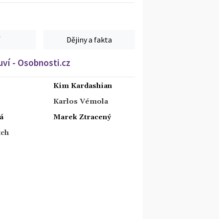
Dějiny a fakta
ví - Osobnosti.cz
Kim Kardashian
Karlos Vémola
á
Marek Ztracený
tch