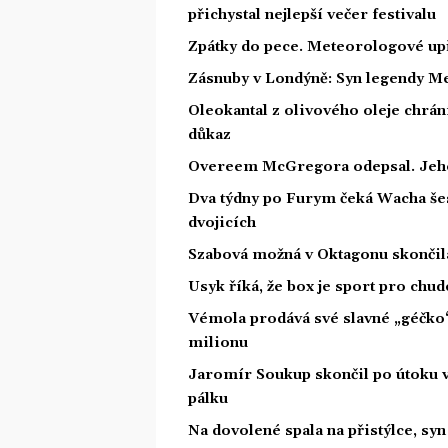
přichystal nejlepší večer festivalu
Zpátky do pece. Meteorologové upř
Zásnuby v Londýně: Syn legendy Me
Oleokantal z olivového oleje chrán
důkaz
Overeem McGregora odepsal. Jeho t
Dva týdny po Furym čeká Wacha šes
dvojicích
Szabová možná v Oktagonu skončila.
Usyk říká, že box je sport pro chu
Vémola prodává své slavné „géčko
milionu
Jaromír Soukup skončil po útoku v
pálku
Na dovolené spala na přistýlce, syn p