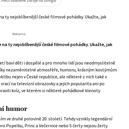
t mezi oblíbené zdroje na Googlu
 ty nejoblíbenější české filmové pohádky. Ukažte, jak
a ty nejoblíbenější české filmové pohádky. Ukažte, jak
tí baví děti i dospělé a pro mnoho lidí jsou neodmyslitelně
 Díky nezaměnitelné atmosféře, humoru, krásným kostýmům
libu nejen v České republice, ale některé z nich také v
 vrací na televizní obrazovky a jejich popularita ani po
pravili kvíz, ve kterém si některé pohádkové klenoty
ní humor
ím ve druhé polovině 20. století. Tehdy vznikly legendární
ro Popelku, Princ a Večernice nebo S čerty nejsou žerty.