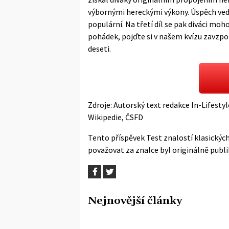
výbornými hereckými výkony. Úspěch vedl 
populární. Na třetí díl se pak diváci moh
pohádek, pojďte si v našem kvízu zavzpo
deseti.
Zdroje: Autorský text redakce In-Lifesty
Wikipedie
,
ČSFD
Tento příspěvek
Test znalostí klasickýc
považovat za znalce
byl originálně publ
Nejnovější články