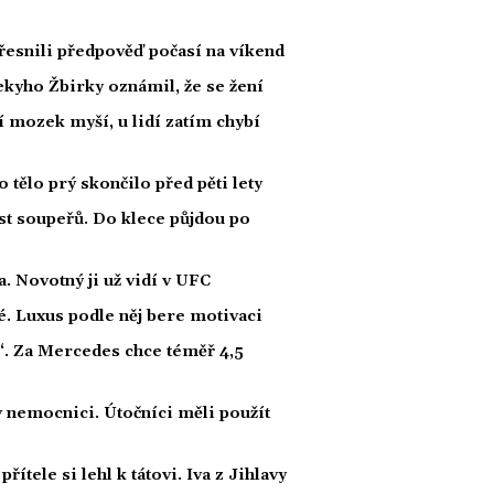
esnili předpověď počasí na víkend
kyho Žbirky oznámil, že se žení
í mozek myší, u lidí zatím chybí
ělo prý skončilo před pěti lety
t soupeřů. Do klece půjdou po
 Novotný ji už vidí v UFC
dé. Luxus podle něj bere motivaci
“. Za Mercedes chce téměř 4,5
 nemocnici. Útočníci měli použít
řítele si lehl k tátovi. Iva z Jihlavy